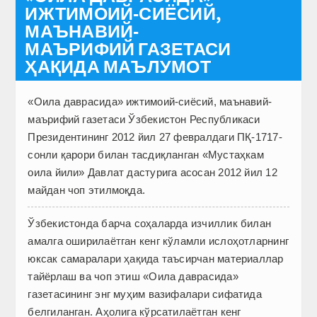
ИЖТИМОИЙ-СИЁСИЙ,
МАЪНАВИЙ-
МАЪРИФИЙ ГАЗЕТАСИ
ҲАҚИДА МАЪЛУМОТ
«Оила даврасида» ижтимоий-сиёсий, маънавий-
маърифий газетаси Ўзбекистон Республикаси
Президентининг 2012 йил 27 февралдаги ПҚ-1717-
сонли қарори билан тасдиқланган «Мустаҳкам
оила йили» Давлат дастурига асосан 2012 йил 12
майдан чоп этилмоқда.
Ўзбекистонда барча соҳаларда изчиллик билан
амалга оширилаётган кенг кўламли ислоҳотларнинг
юксак самаралари ҳақида таъсирчан материаллар
тайёрлаш ва чоп этиш «Оила даврасида»
газетасининг энг муҳим вазифалари сифатида
белгиланган. Аҳолига кўрсатилаётган кенг