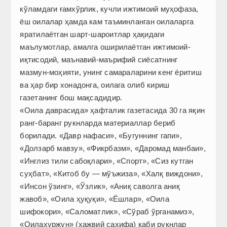
кўламдаги ғамхўрлик, кучли ижтимоий муҳофаза,
ёш оилалар ҳамда кам таъминланган оилаларга
яратилаётган шарт-шароитлар ҳақидаги
маълумотлар, амалга оширилаётган ижтимоий-
иқтисодий, маънавий-маърифий сиёсатнинг
мазмун-моҳияти, унинг самараларини кенг ёритиш
ва ҳар бир хонадонга, оилага олиб кириш
газетанинг бош мақсадидир.
«Оила даврасида» ҳафталик газетасида 30 га яқин
ранг-баранг рукнларда материаллар бериб
борилади. «Давр нафаси», «Бугуннинг гапи»,
«Долзарб мавзу», «Фикрбазм», «Даромад манбаи»,
«Инглиз тили сабоқлари», «Спорт», «Сиз кутган
суҳбат», «Китоб бу — мўъжиза», «Халқ виждони»,
«Инсон ўзинг», «Ўзлик», «Аниқ саволга аниқ
жавоб», «Оила ҳуқуқи», «Ёшлар», «Оила
шифокори», «Саломатлик», «Сўраб ўрганамиз»,
«Оилахуржун» (ҳажвий саҳифа) каби рукнлар