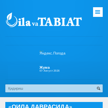
☰
Бош саҳифа
Таҳририят
Газета ҳақида
Раҳбарият
Бўлимлар
Жума
07-Август 2026
Обуна
Алоқа
Эко медиа
«ОИЛА ДАВРАСИДА»