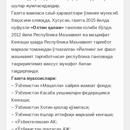
шулар жумласидандир.
Газета жамоаси саъй-ҳаракатлари ўзининг муносиб
баҳосини олмоқда. Хусусан, газета 2015 йилда
нуфузли
«Олтин қалам»
танлови ғолиби бўлди.
2012 йили Республика Маънавият ва маърифат
Кенгаши ҳамда Республика Маънавият тарғибот
маркази томонидан ўтказилган «Йилнинг энг фаол
маънавият тарғиботчиси» республика танловида
таҳририятимиз махсус мукофот билан
тақдирланди.
Газета муассислари:
– Ўзбекистон «Маҳалла» хайрия жамоат фонди;
– Ўзбекистон Касаба уюшмалари федерацияси
Кенгаши;
– Ўзбекистон Хотин-қизлар қўмитаси;
– Ўзбекистон ёшлар иттифоқи марказий кенгаши;
– «Ўзбектелеком» АК;
– «Ўзбекистон почтаси» АЖ;