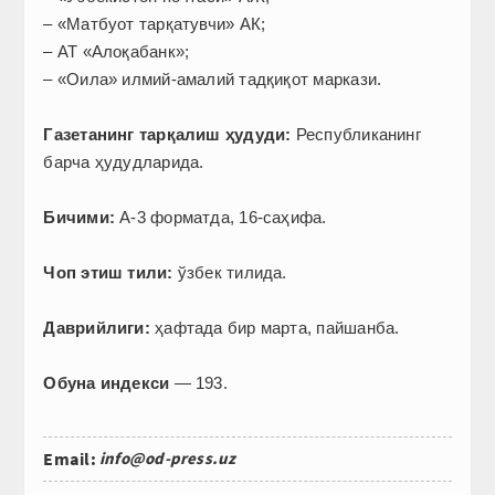
– «Матбуот тарқатувчи» АК;
– АТ «Алоқабанк»;
– «Оила» илмий-амалий тадқиқот маркази.
Газетанинг тарқалиш ҳудуди:
Республиканинг
барча ҳудудларида.
Б
ичими:
А-3 форматда, 16-саҳифа.
Чоп этиш тили:
ўзбек тилида.
Даврийлиги:
ҳафтада бир марта, пайшанба.
Обуна индекси
— 193.
Email:
info@od-press.uz