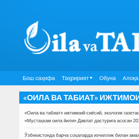
Бош саҳифа
Таҳририят
Обуна
Алоқа
«ОИЛА ВА ТАБИАТ» ИЖТИМО
«Оила ва табиат» ижтимоий-сиёсий, экологик газета
«Мустаҳкам оила йили» Давлат дастурига асосан 20
Ўзбекистонда барча соҳаларда изчиллик билан амал