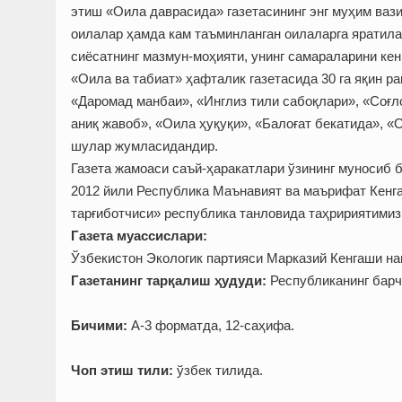
этиш «Оила даврасида» газетасининг энг муҳим ваз
оилалар ҳамда кам таъминланган оилаларга яратил
сиёсатнинг мазмун-моҳияти, унинг самараларини кен
«Оила ва табиат» ҳафталик газетасида 30 га яқин р
«Даромад манбаи», «Инглиз тили сабоқлари», «Соғло
аниқ жавоб», «Оила ҳуқуқи», «Балоғат бекатида», 
шулар жумласидандир.
Газета жамоаси саъй-ҳаракатлари ўзининг муносиб 
2012 йили Республика Маънавият ва маърифат Кенга
тарғиботчиси» республика танловида таҳририятимиз
Газета муассислари:
Ўзбекистон Экологик партияси Марказий Кенгаши н
Газетанинг тарқалиш ҳудуди:
Республиканинг барч
Б
ичими:
А-3 форматда, 12-саҳифа.
Чоп этиш тили:
ўзбек тилида.