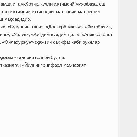
ламдаги ғамхўрлик, кучли ижтимоий муҳофаза, ёш
ётган ижтимоий-иқтисодий, маънавий-маърифий
ош мақсадидир.
и», «Бугуннинг гапи», «Долзарб мавзу», «Фикрбазм»,
нг», «Ўзлик», «Айтдим-қўйдим-да...», «Аниқ саволга
», «Оилахуржун» (ҳажвий саҳифа) каби рукнлар
қалам»
танлови ғолиби бўлди.
тказилган «Йилнинг энг фаол маънавият