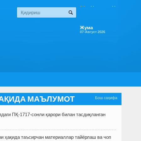
Жума
07-Август 2026
 ҲАҚИДА МАЪЛУМОТ
Бош саҳифа
лдаги ПҚ-1717-сонли қарори билан тасдиқланган
ри ҳақида таъсирчан материаллар тайёрлаш ва чоп