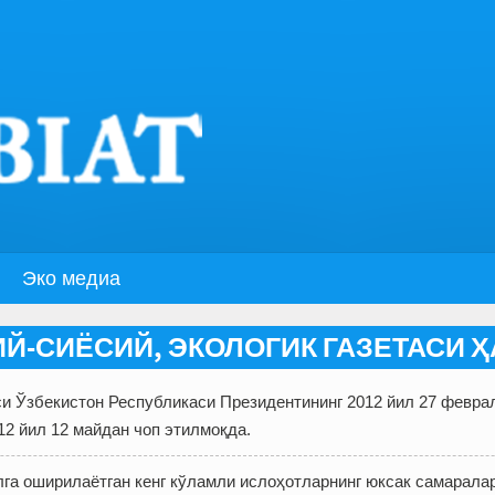
Эко медиа
ИЙ-СИЁСИЙ, ЭКОЛОГИК ГАЗЕТАСИ
си Ўзбекистон Республикаси Президентининг 2012 йил 27 февра
12 йил 12 майдан чоп этилмоқда.
га оширилаётган кенг кўламли ислоҳотларнинг юксак самарала