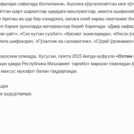
ифалари сифатида белгиланган. Аҳолига кўрсатилаётган кенг кў
аётган шарт-шароитлар ҳақидаги маълумотлар, амалга оширила
г ёритиш ва ҳар бир хонадонга, оилага олиб кириш газетанинг б
анг-баранг рукнларда материаллар бериб борилади. «Давр нафас
м ҳаёт», «Сиз кутган суҳбат», «Қисмат эшикларида», «Инсон ўзи
«Оила шифокори», «Гўзаллик ва саломатлик», «Сўраб ўрганамиз
баҳосини олмоқда. Хусусан, газета 2015 йилда нуфузли
«Олтин 
ши ҳамда Республика Маънавият тарғибот маркази томонидан ў
 махсус мукофот билан тақдирланди.
ашри
а ҳудудларида.