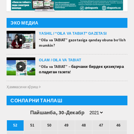
ЭКО МЕДИА
YASHIL / “OILA VA TABIAT” GAZETASI
►
“Oila va TABIAT” gazetasiga qanday obuna bo‘lish
mumkin?
OLAM / OILA VA TABIAT
►
“Oila va TABIAT” – барчани бирдек қизиқтира
оладиган газета!
Ҳаммасини кўриш 
СОНЛАРНИ ТАНЛАШ
Пайшанба, 30-Декабр
52
51
50
49
48
47
46