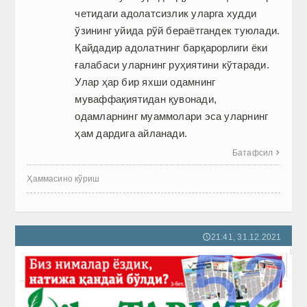
четидаги адолатсизлик уларга худди
ўзининг уйида рўй бераётгандек туюлади.
Қайдадир адолатнинг барқарорлиги ёки
ғалабаси уларнинг руҳиятини кўтаради.
Улар ҳар бир яхши одамнинг
муваффақиятидан қувонади,
одамларнинг муаммолари эса уларнинг
ҳам дардига айланади.
Батафсил

Ҳаммасино кўриш
21:41, 31.12.2021
🕔
52