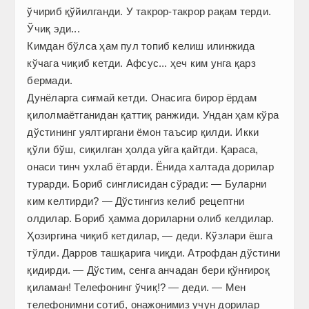
ўчириб қўйилганди. У такрор-такрор рақам терди.
Ўчиқ эди...
Кимдан бўлса ҳам пул топиб келиш илинжида
кўчага чиқиб кетди. Афсус... ҳеч ким унга қарз
бермади.
Дунёларга сиғмай кетди. Онасига бирор ёрдам
қилолмаётганидан қаттиқ ранжиди. Ундан ҳам кўра
дўстининг уялтиргани ёмон таъсир қилди. Икки
қўли бўш, сиқилган ҳолда уйга қайтди. Қараса,
онаси тинч ухлаб ётарди. Ёнида халтада дорилар
турарди. Бориб синглисидан сўради: — Буларни
ким келтирди? — Дўстингиз келиб рецептни
олдилар. Бориб ҳамма дориларни олиб келдилар.
Ҳозиргина чиқиб кетдилар, — деди. Кўзлари ёшга
тўлди. Дарров ташқарига чиқди. Атрофдан дўстини
қидирди. — Дўстим, сенга анчадан бери қўнғироқ
қиламан! Телефонинг ўчиқ!? — деди. — Мен
телефонимни сотиб, онажонимиз учун дорилар