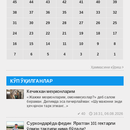
45
44
43
42
41
40
39
38
37
36
35
34
33
32
31
30
29
28
27
26
25
24
23
22
21
19
18
17
16
15
14
11
10
9
8
7
6
5
4
3
2
1
Ҳаммасини кўриш 
КЎП ЎҚИЛГАНЛАР
Кечиккан меҳмонларим
«Жажжи меҳмонларим, омонмисизлар?» деб салом
бераман. Дилимда эса пичирлайман: «Шу маконни энди
ҳеч қачон тарк этманг...»
✔ 40 🕔 16:31, 06.08.2026
Сурхондарёда федин Яратган 101 гектарли
ўрмон тақдири нима бўлади?