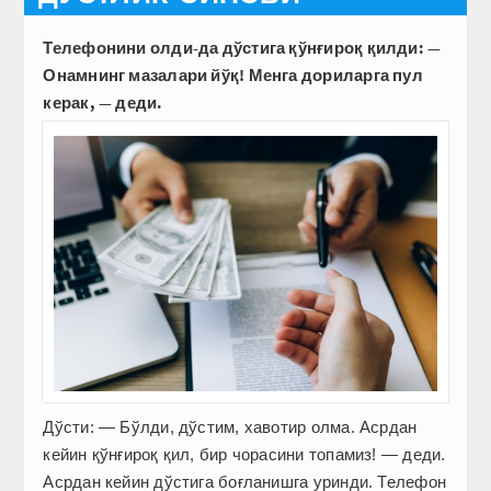
Телефонини олди-да дўстига қўнғироқ қилди: —
Онамнинг мазалари йўқ! Менга дориларга пул
керак, — деди.
Дўсти: — Бўлди, дўстим, хавотир олма. Асрдан
кейин қўнғироқ қил, бир чорасини топамиз! — деди.
Асрдан кейин дўстига боғланишга уринди. Телефон