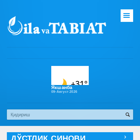
☰
Бош саҳифа
Таҳририят
Газета ҳақида
Раҳбарият
Бўлимлар
Якшанба
09-Август 2026
Обуна
Алоқа
Эко медиа
ДЎСТЛИК СИНОВИ
