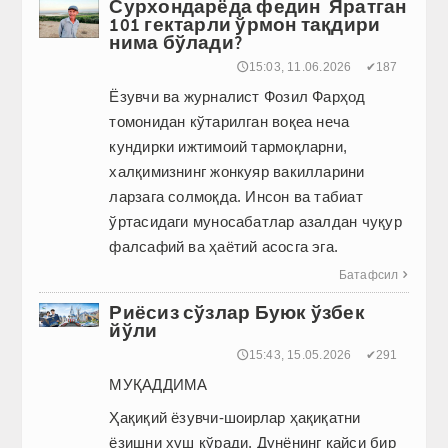
Сурхондарёда федин Яратган
101 гектарли ўрмон тақдири
нима бўлади?
🕔15:03, 11.06.2026
✔187
Ёзувчи ва журналист Фозил Фарҳод
томонидан кўтарилган воқеа неча
кундирки ижтимоий тармоқларни,
халқимизнинг жонкуяр вакилларини
ларзага солмоқда. Инсон ва табиат
ўртасидаги муносабатлар азалдан чуқур
фалсафий ва ҳаётий асосга эга.
Батафсил

Риёсиз сўзлар Буюк ўзбек
йўли
🕔15:43, 15.05.2026
✔291
МУҚАДДИМА
Ҳақиқий ёзувчи-шоирлар ҳақиқатни
ёзишни хуш кўради. Дунё­нинг ­қайси бир