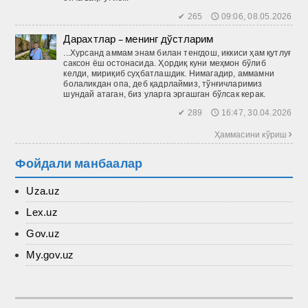
✔ 265 🕔 09:06, 08.05.2026
Дарахтлар – менинг дўстларим
...Хурсанд аммам энам билан тенгдош, иккиси ҳам қутлуғ
саксон ёш остонасида. Ҳордиқ куни меҳмон бўлиб
келди, мириқиб суҳбатлашдик. Нимагадир, аммамни
болаликдан опа, деб қадрлаймиз, тўнғичларимиз
шундай атаган, биз уларга эргашган бўлсак керак.
✔ 289 🕔 16:47, 30.04.2026
Ҳаммасини кўриш 
Фойдали манбаалар
Uza.uz
Lex.uz
Gov.uz
My.gov.uz