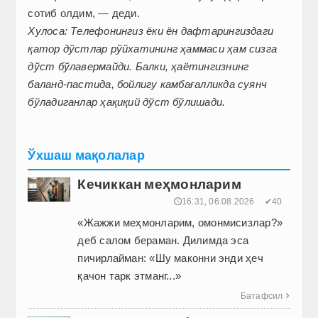
сотиб олдим, — деди.
Хулоса: Телефонингиз ёки ён дафтарингиздаги
қатор дўстлар рўйхатининг ҳаммаси ҳам сизга
дўст бўлавермайди. Балки, ҳаётингизнинг
баланд-пастида, бойлигу камбағалликда суянч
бўладиганлар ҳақиқий дўст бўлишади.
Ўхшаш мақолалар
Кечиккан меҳмонларим
🕔16:31, 06.08.2026
✔40
«Жажжи меҳмонларим, омонмисизлар?»
деб салом бераман. Дилимда эса
пичирлайман: «Шу маконни энди ҳеч
қачон тарк этманг...»
Батафсил
