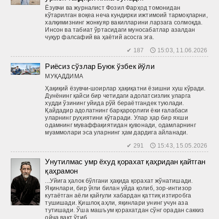
Ёзувчи ва журналист Фозил Фарҳод томонидан
кўтарилган воқеа неча кундирки ижтимоий тармоқларни,
халқимизнинг жонкуяр вакилларини ларзага солмоқда.
Инсон ва табиат ўртасидаги муносабатлар азалдан
чуқур фалсафий ва ҳаётий асосга эга.
✔ 187 🕔 15:03, 11.06.2026
Риёсиз сўзлар Буюк ўзбек йўли
МУҚАДДИМА
Ҳақиқий ёзувчи-шоирлар ҳақиқатни ёзишни хуш кўради.
Дунё­нинг ­қайси бир четидаги адолатсизлик уларга
худди ўзининг уйида рўй бераётгандек туюлади.
Қайдадир адолатнинг барқарорлиги ёки ғалабаси
уларнинг руҳиятини кўтаради. Улар ҳар бир яхши
одамнинг муваффақиятидан қувонади, одамларнинг
муаммолари эса уларнинг ҳам дардига айланади.
✔ 291 🕔 15:43, 15.05.2026
Унутилмас умр ёхуд қорахат қаҳридан қайтган
қаҳрамон
...Уйига ҳалок бўлгани ҳақида қорахат жўнатишади.
Яқинлари, бир ўғли билан уйда қолиб, зор-интизор
кутаётган аёли қайғули хабардан қаттиқ изтиробга
тушишади. Қишлоқ аҳли, яқинлари унинг учун аза
тутишади. Ўша машъум қорахатдан сўнг орадан саккиз
ойча вақт ўтиб...