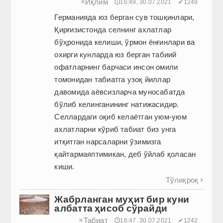
Иқлим
≡
🕔16:49, 30.07.2021
✔1249
Германияда юз берган сув тошқинлари,
Қирғизистонда селнинг ахлатлар
бўҳронида келиши, ўрмон ёнғинлари ва
охирги кунларда юз берган табиий
офатларнинг барчаси инсон омили
томонидан табиатга узоқ йиллар
давомида аёвсизларча муносабатда
бўлиб келинганининг натижасидир.
Селлардаги оқиб келаётган уюм-уюм
ахлатларни кўриб табиат биз унга
итқитган нарсаларни ўзимизга
қайтармаяптимикан, деб ўйлаб қоласан
киши.
Тўлиқроқ

Жабрланган муҳит бир куни
албатта ҳисоб сўрайди
Табиат
≡
🕔16:47, 30.07.2021
✔1242