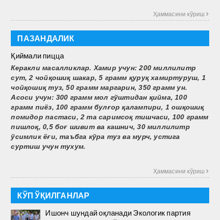
Ҳаммасини кўриш 
ПАЗАНДАЛИК
Қиймали пицца
Керакли масалликлар. Хамир учун: 200 миллилитр
сут, 2 чойқошиқ шакар, 5 грамм қуруқ хамиртуруш, 1
чойқошиқ туз, 50 грамм маргарин, 350 грамм ун.
Асоси учун: 300 грамм мол гўштидан қийма, 100
грамм пиёз, 100 грамм булғор қалампири, 1 ошқошиқ
помидор пастаси, 2 та саримсоқ тишчаси, 100 грамм
пиш­лоқ, 0,5 боғ шивит ва кашнич, 30 миллилитр
ўсимлик ёғи, таъбга кўра туз ва мурч, устига
суртиш учун тухум.
Ҳаммасини кўриш 
КЎП ЎҚИЛГАНЛАР
Ишонч шундай оқланади Экологик партия