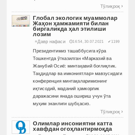
Тўлиқроқ

Глобал экологик муаммолар
Жаҳон ҳамжамияти билан
биргаликда ҳал этилиши
лозим
Давр нафаси
≡
🕔16:54, 30.07.2021
✔1199
Президентимиз ташаббусига кўра
Тошкентда ўтказилган «Марказий ва
Жанубий Осиё: минтақавий боғлиқлик.
Таҳдидлар ва имкониятлар» мавзусидаги
конференция минтақаларимизнинг
иқтисодий, маданий ҳамкорлик
даражасини янада ошириш учун ўта
муҳим эканлиги шубҳасиз.
Тўлиқроқ

Олимлар инсониятни катта
хавфдан огоҳлантирмоқда