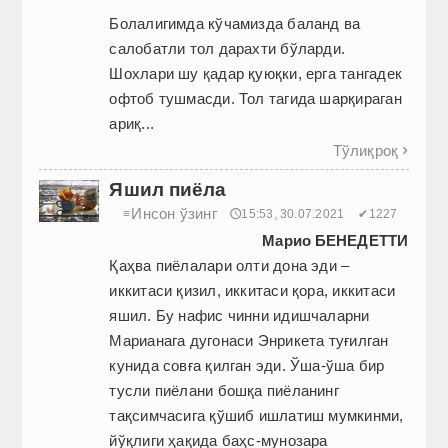
Болалигимда кўчамизда баланд ва
салобатли тол дарахти бўларди.
Шохлари шу қадар қуюқки, ерга тангадек
офтоб тушмаcди. Тол тагида шарқираган
ариқ...
Тўлиқроқ

Яшил пиёла
Инсон ўзинг
≡
🕔15:53, 30.07.2021
✔1227
Марио БЕНЕДЕТТИ
Қаҳва пиёлалари олти дона эди –
иккитаси қизил, иккитаси қора, иккитаси
яшил. Бу нафис чинни идишчаларни
Марианага дугонаси Энрикета туғилган
кунида совға қилган эди. Ўша-ўша бир
тусли пиёлани бошқа пиёланинг
тақсимчасига қўшиб ишлатиш мумкинми,
йўқлиги ҳақида баҳс-мунозара