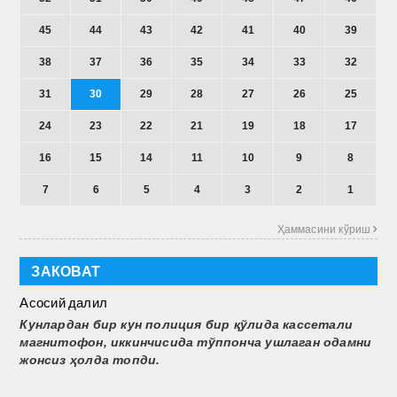
45
44
43
42
41
40
39
38
37
36
35
34
33
32
31
30
29
28
27
26
25
24
23
22
21
19
18
17
16
15
14
11
10
9
8
7
6
5
4
3
2
1
Ҳаммасини кўриш 
ЗАКОВАТ
Асосий далил
Кунлардан бир кун полиция бир қўлида кассетали
магнитофон, иккинчисида тўппонча ушлаган одамни
жонсиз ҳолда топди.