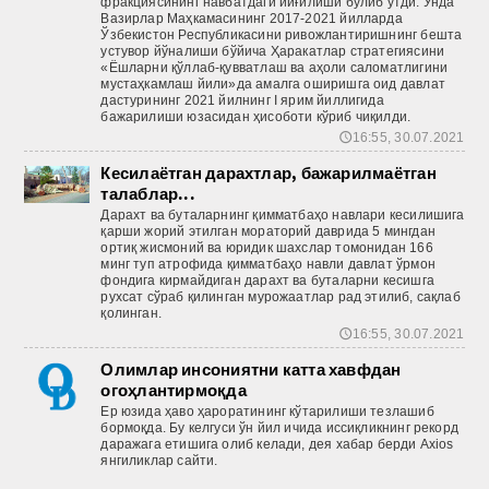
фракциясининг навбатдаги йиғилиши бўлиб ўтди. Унда
Вазирлар Маҳкамасининг 2017-2021 йилларда
Ўзбекистон Республикасини ривожлантиришнинг бешта
устувор йўналиши бўйича Ҳаракатлар стратегиясини
«Ёшларни қўллаб-қувватлаш ва аҳоли саломатлигини
мустаҳкамлаш йили»да амалга оширишга оид давлат
дастурининг 2021 йилнинг I ярим йиллигида
бажарилиши юзасидан ҳисоботи кўриб чиқилди.
16:55, 30.07.2021
🕔
Кесилаётган дарахтлар, бажарилмаётган
талаблар...
Дарахт ва буталарнинг қимматбаҳо навлари кесилишига
қарши жорий этилган мораторий даврида 5 мингдан
ортиқ жисмоний ва юридик шахслар томонидан 166
минг туп атрофида қимматбаҳо навли давлат ўрмон
фондига кирмайдиган дарахт ва буталарни кесишга
рухсат сўраб қилинган мурожаатлар рад этилиб, сақлаб
қолинган.
16:55, 30.07.2021
🕔
Олимлар инсониятни катта хавфдан
огоҳлантирмоқда
Ер юзида ҳаво ҳароратининг кўтарилиши тезлашиб
бормоқда. Бу келгуси ўн йил ичида иссиқликнинг рекорд
даражага етишига олиб келади, дея хабар берди Axios
янгиликлар сайти.