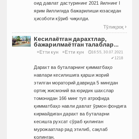
оид давлат дастурининг 2021 йилнинг I
ярим йиллигида бажарилиши юзасидан
ҳисоботи кўриб чиқилди.
Тўлиқроқ

Кесилаётган дарахтлар,
бажарилмаётган талаблар...
Етти кун
Етти кун
≡
≡
🕔16:55, 30.07.2021
✔1218
Дарахт ва буталарнинг қимматбаҳо
навлари кесилишига қарши жорий
этилган мораторий даврида 5 мингдан
ортиқ жисмоний ва юридик шахслар
томонидан 166 минг туп атрофида
қимматбаҳо навли давлат ўрмон фондига
кирмайдиган дарахт ва буталарни
кесишга рухсат сўраб қилинган
мурожаатлар рад этилиб, сақлаб
қолинган.