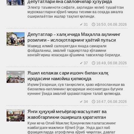
депутатлари яна сайловчилар ҳузурида
Электр таъминоти сифати, аҳолидан келиб тушаётган
мурожаатларни кўриб чиқиш тизими ва соҳада амалга
оширилаётган ишлар таҳлил қилинди.
✔ 31 🕔 16:50, 06.08.2026
Депутатлар – халқ ичида Маҳалла аҳлининг
розилиги – ислоҳотларнинг ҳаётий пульси
Мавжуд илмий салоҳиятдан янада самарали
фойдаланиш, амалий тадқиқотлар кўламини
кенгайтириш юзасидан қўшимча тавсиялар берилди.
✔ 37 🕔 16:49, 06.08.2026
Яшил келажак сари ишонч билан халқ
иродасини намойиш қилмоқда
Иқлим ўзгариши, сув танқислиги, ҳаво ифлосланиши ва
биохилма-хилликнинг қисқариши инсониятдан бугунги
куннинг ўзида амалий ҳаракатларни талаб қилмоқда.
✔ 34 🕔 16:47, 06.08.2026
Янги ҳуқуқий меъёрлар масъулият ва
жавобгарликни оширишга қаратилган
Куни кеча Олий Мажлис Қонунчилик палатасининг
навбатдаги мажлиси бўлиб ўтди. Унда дастлаб
фракцияларда атрофлича кўриб чиқилган, давлат