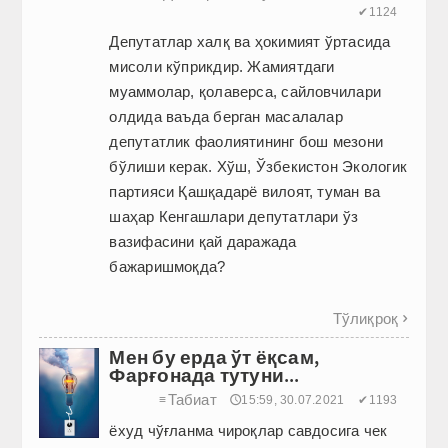
✔1124
Депутатлар халқ ва ҳокимият ўртасида
мисоли кўп­рикдир. Жамиятдаги
муаммолар, қолаверса, сайловчилари
олдида ваъда берган масалалар
депутатлик фаолиятининг бош мезони
бўлиши керак. Хўш, Ўзбекистон Экологик
партияси Қашқадарё вилоят, туман ва
шаҳар Кенгашлари депутатлари ўз
вазифасини қай даражада
бажаришмоқда?
Тўлиқроқ

Мен бу ерда ўт ёқсам,
Фарғонада тутуни...
Табиат
≡
🕔15:59, 30.07.2021
✔1193
ёхуд чўғланма чироқлар савдосига чек