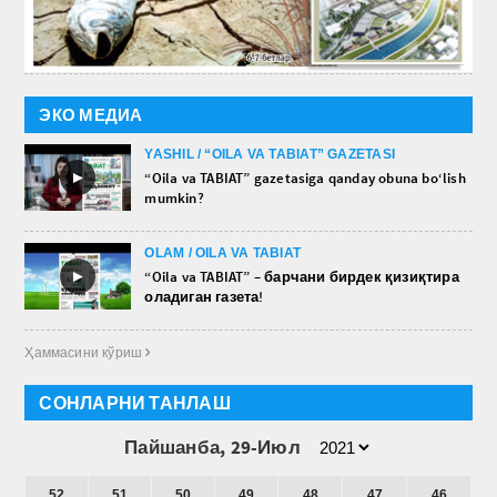
ЭКО МЕДИА
YASHIL / “OILA VA TABIAT” GAZETASI
►
“Oila va TABIAT” gazetasiga qanday obuna bo‘lish
mumkin?
OLAM / OILA VA TABIAT
►
“Oila va TABIAT” – барчани бирдек қизиқтира
оладиган газета!
Ҳаммасини кўриш 
СОНЛАРНИ ТАНЛАШ
Пайшанба, 29-Июл
52
51
50
49
48
47
46