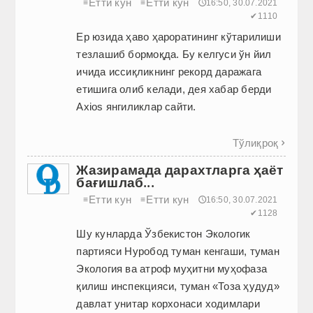
Етти кун
Етти кун
≡
≡
🕔16:50, 30.07.2021
✔1110
Ер юзида ҳаво ҳароратининг кўтарилиши
тезлашиб бормоқда. Бу келгуси ўн йил
ичида иссиқликнинг рекорд даражага
етишига олиб келади, дея хабар берди
Axios янгиликлар сайти.
Тўлиқроқ

Жазирамада дарахтларга ҳаёт
бағишлаб...
Етти кун
Етти кун
≡
≡
🕔16:50, 30.07.2021
✔1128
Шу кунларда Ўзбекистон Экологик
партияси Нуробод туман кенгаши, туман
Экология ва атроф муҳитни муҳофаза
қилиш инспекцияси, туман «Тоза ҳудуд»
давлат унитар корхонаси ходимлари