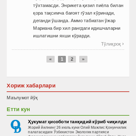
тўхтамасди. Энрикета қизил пиёла билан
қора тақсимча бағоят гўзал кўринади,
деганди ўшанда. Аммо табиатан ўжар
Мариана бир хил рангдаги идишчаларни
ишлатишни яхши кўрарди.
Тўлиқроқ

«
1
2
»
Хориж хабарлари
Маълумот йўқ
Етти кун
Ҳукумат ҳисоботи танқидий кўриб чиқилди
Жорий йилнинг 26 июль куни Олий Мажлис Қонунчилик
палатасидаги Ўзбекис­тон Экологик партияси