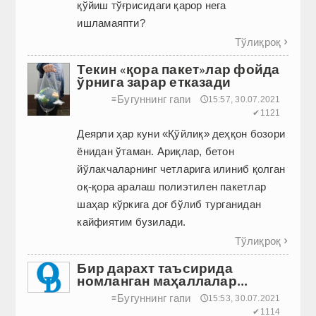
қўйиш тўғрисидаги қарор нега
ишламаяпти?
Тўлиқроқ

Текин «қора пакет»лар фойда
ўрнига зарар етказади
Бугуннинг гапи
≡
🕔15:57, 30.07.2021
✔1121
Деярли ҳар куни «Қўйлиқ» деҳқон бозори
ёнидан ўтаман. Ариқлар, бетон
йўлакчаларнинг четларига илиниб қолган
оқ-қора аралаш полиэтилен пакетлар
шаҳар кўркига доғ бўлиб турганидан
кайфиятим бузилади.
Тўлиқроқ

Бир дарахт таъсирида
номланган маҳаллалар...
Бугуннинг гапи
≡
🕔15:53, 30.07.2021
✔1114