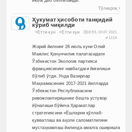
июль деб белгиланди.
Тўлиқроқ

Ҳукумат ҳисоботи танқидий
кўриб чиқилди
Етти кун
Етти кун
≡
≡
🕔16:55, 30.07.2021
✔1114
Жорий йилнинг 26 июль куни Олий
Мажлис Қонунчилик палатасидаги
Ўзбекис­тон Экологик партияси
фракциясининг навбатдаги йиғилиши
бўлиб ўтди. Унда Вазирлар
Маҳкамасининг 2017-2021 йилларда
Ўзбекистон Республикасини
ривожлантиришнинг бешта устувор
йўналиши бўйича Ҳаракатлар
стратегиясини «Ёшларни қўллаб-
қувватлаш ва аҳоли саломатлигини
мустаҳкамлаш йили»да амалга оширишга