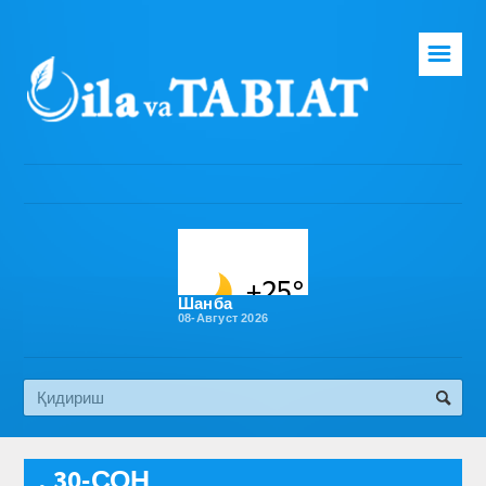
☰
Бош саҳифа
Таҳририят
Газета ҳақида
Раҳбарият
Бўлимлар
Шанба
08-Август 2026
Обуна
Алоқа
Эко медиа
, 30-СОН