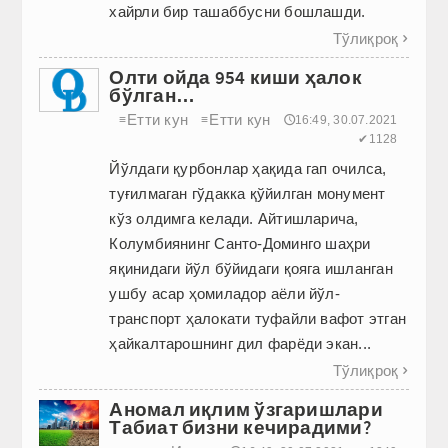
хайрли бир ташаббусни бошлашди.
Тўлиқроқ

Олти ойда 954 киши ҳалок
бўлган…
Етти кун
Етти кун
≡
≡
🕔16:49, 30.07.2021
✔1128
Йўлдаги қурбонлар ҳақида гап очилса,
туғилмаган гўдакка қўйилган монумент
кўз олдимга келади. Айтишларича,
Колумбиянинг Санто-Доминго шаҳри
яқинидаги йўл бўйидаги қояга ишланган
ушбу асар ҳомиладор аёли йўл-
транспорт ҳалокати туфайли вафот этган
ҳайкалтарошнинг дил фарёди экан...
Тўлиқроқ

Аномал иқлим ўзгаришлари
Табиат бизни кечирадими?