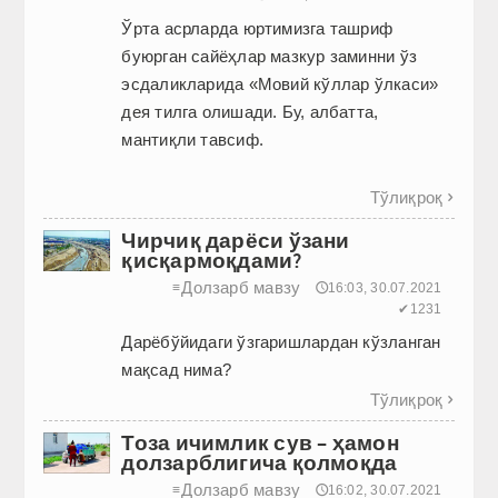
Ўрта асрларда юртимизга ташриф
буюрган сайёҳлар мазкур заминни ўз
эсдалик­ларида «Мовий кўллар ўлкаси»
дея тилга олишади. Бу, албатта,
мантиқли тавсиф.
Тўлиқроқ

Чирчиқ дарёси ўзани
қисқармоқдами?
Долзарб мавзу
≡
🕔16:03, 30.07.2021
✔1231
Дарёбўйидаги ўзгаришлардан кўзланган
мақсад нима?
Тўлиқроқ

Тоза ичимлик сув – ҳамон
долзарблигича қолмоқда
Долзарб мавзу
≡
🕔16:02, 30.07.2021