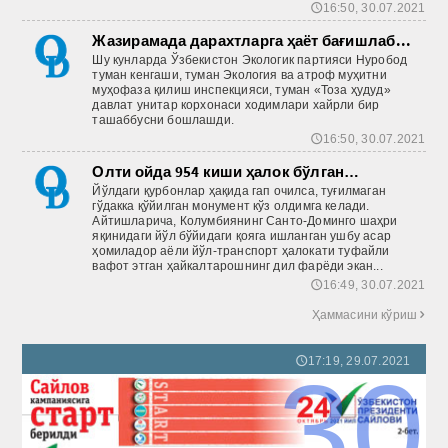
16:50, 30.07.2021
🕔
Жазирамада дарахтларга ҳаёт бағишлаб...
Шу кунларда Ўзбекистон Экологик партияси Нуробод
туман кенгаши, туман Экология ва атроф муҳитни
муҳофаза қилиш инспекцияси, туман «Тоза ҳудуд»
давлат унитар корхонаси ходимлари хайрли бир
ташаббусни бошлашди.
16:50, 30.07.2021
🕔
Олти ойда 954 киши ҳалок бўлган…
Йўлдаги қурбонлар ҳақида гап очилса, туғилмаган
гўдакка қўйилган монумент кўз олдимга келади.
Айтишларича, Колумбиянинг Санто-Доминго шаҳри
яқинидаги йўл бўйидаги қояга ишланган ушбу асар
ҳомиладор аёли йўл-транспорт ҳалокати туфайли
вафот этган ҳайкалтарошнинг дил фарёди экан...
16:49, 30.07.2021
🕔
Ҳаммасини кўриш

17:19, 29.07.2021
🕔
30