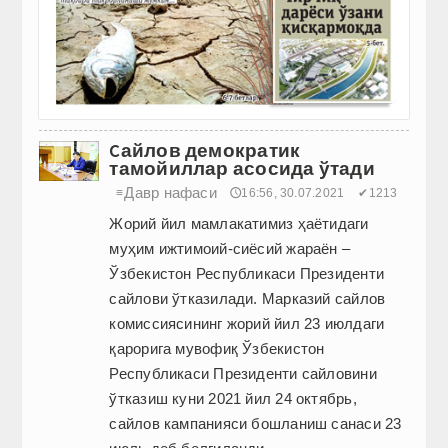
Cайлов демократик
тамойиллар асосида ўтади
Давр нафаси
≡
🕔16:56, 30.07.2021
✔1213
Жорий йил мамлакатимиз ҳаётидаги
муҳим ижтимоий-сиёсий жараён –
Ўзбекистон Республикаси Президенти
сайлови ўтказилади. Марказий сайлов
комиссиясининг жорий йил 23 июлдаги
қарорига мувофиқ Ўзбекистон
Республикаси Президенти сайловини
ўтказиш куни 2021 йил 24 октябрь,
сайлов кампанияси бошланиш санаси 23