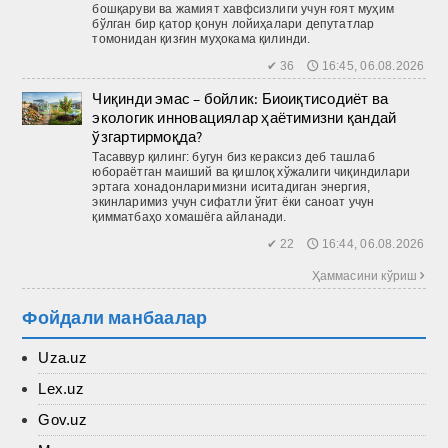
бошқаруви ва жамият хавфсизлиги учун ғоят муҳим
бўлган бир қатор қонун лойиҳалари депутатлар
томонидан қизғин муҳокама қилинди.
✔ 36 🕔 16:45, 06.08.2026
Чиқинди эмас – бойлик: Биоиқтисодиёт ва
экологик инновациялар ҳаётимизни қандай
ўзгартирмоқда?
Тасаввур қилинг: бугун биз кераксиз деб ташлаб
юбораётган маиший ва қиш­лоқ хўжалиги чиқиндилари
эртага хонадонларимизни иситадиган энергия,
экинларимиз учун сифатли ўғит ёки саноат учун
қимматбаҳо хомашёга айланади.
✔ 22 🕔 16:44, 06.08.2026
Ҳаммасини кўриш 
Фойдали манбаалар
Uza.uz
Lex.uz
Gov.uz