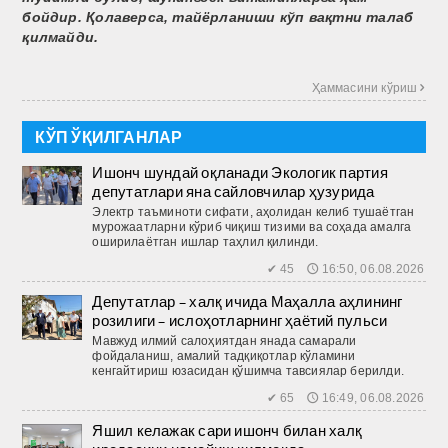
бойдир. Қолаверса, тайёрланиши кўп вақтни талаб
қилмайди.
Ҳаммасини кўриш 
КЎП ЎҚИЛГАНЛАР
Ишонч шундай оқланади Экологик партия
депутатлари яна сайловчилар ҳузурида
Электр таъминоти сифати, аҳолидан келиб тушаётган
мурожаатларни кўриб чиқиш тизими ва соҳада амалга
оширилаётган ишлар таҳлил қилинди.
✔ 45 🕔 16:50, 06.08.2026
Депутатлар – халқ ичида Маҳалла аҳлининг
розилиги – ислоҳотларнинг ҳаётий пульси
Мавжуд илмий салоҳиятдан янада самарали
фойдаланиш, амалий тадқиқотлар кўламини
кенгайтириш юзасидан қўшимча тавсиялар берилди.
✔ 65 🕔 16:49, 06.08.2026
Яшил келажак сари ишонч билан халқ