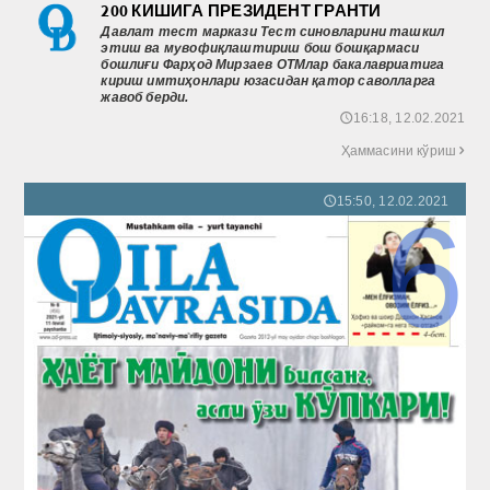
200 КИШИГА ПРЕЗИДЕНТ ГРАНТИ
Давлат тест маркази Тест синовларини ташкил
этиш ва мувофиқлаштириш бош бошқармаси
бошлиғи Фарҳод Мирзаев ОТМлар бакалавриатига
кириш имтиҳонлари юзасидан қатор саволларга
жавоб берди.
16:18, 12.02.2021
🕔
Ҳаммасини кўриш

15:50, 12.02.2021
🕔
6