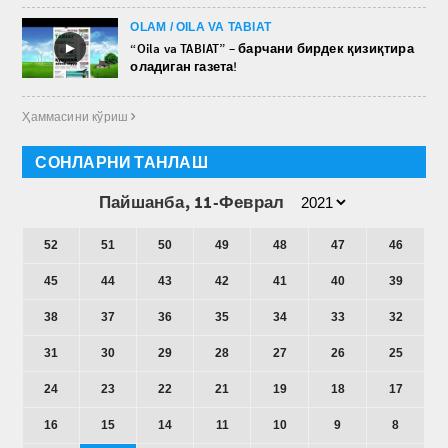
OLAM / OILA VA TABIAT
►
“Oila va TABIAT” – барчани бирдек қизиқтира
оладиган газета!
Ҳаммасини кўриш 
СОНЛАРНИ ТАНЛАШ
Пайшанба, 11-Феврал
52
51
50
49
48
47
46
45
44
43
42
41
40
39
38
37
36
35
34
33
32
31
30
29
28
27
26
25
24
23
22
21
19
18
17
16
15
14
11
10
9
8