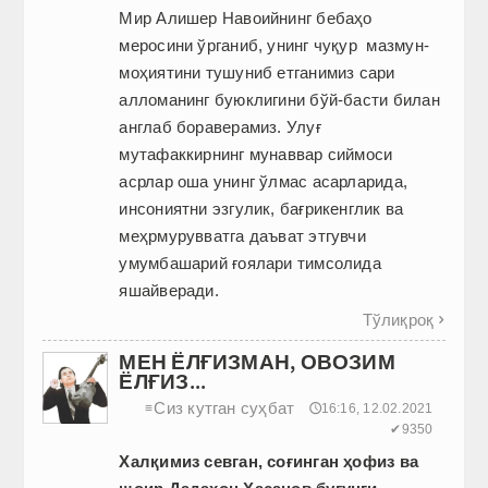
Мир Алишер Навоийнинг бебаҳо
меросини ўрганиб, унинг чуқур мазмун-
моҳиятини тушуниб етганимиз сари
алломанинг буюклигини бўй-басти билан
англаб бораверамиз. Улуғ
мутафаккирнинг мунаввар сиймоси
асрлар оша унинг ўлмас асарларида,
инсониятни эзгулик, бағрикенглик ва
меҳрмурувватга даъват этгувчи
умумбашарий ғоялари тимсолида
яшайверади.
Тўлиқроқ

МЕН ЁЛҒИЗМАН, ОВОЗИМ
ЁЛҒИЗ...
Сиз кутган суҳбат
≡
🕔16:16, 12.02.2021
✔9350
Халқимиз севган, соғинган ҳофиз ва