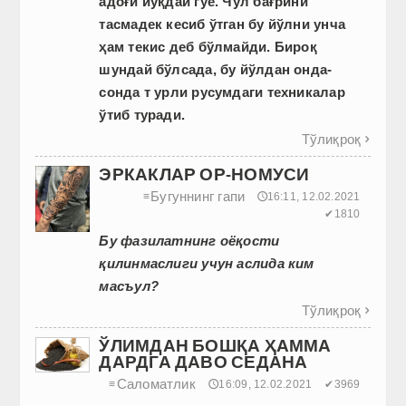
адоғи йўқдай гўё. Чўл бағрини
тасмадек кесиб ўтган бу йўлни унча
ҳам текис деб бўлмайди.
Бироқ
шундай бўлсада, бу йўлдан онда-
сонда т урли русумдаги техникалар
ўтиб туради.
Тўлиқроқ

ЭРКАКЛАР ОР-НОМУСИ
Бугуннинг гапи
≡
🕔16:11, 12.02.2021
✔1810
Бу фазилатнинг оёқости
қилинмаслиги учун аслида ким
масъул?
Тўлиқроқ

ЎЛИМДАН БОШҚА ҲАММА
ДАРДГА ДАВО СЕДАНА
Саломатлик
≡
🕔16:09, 12.02.2021
✔3969