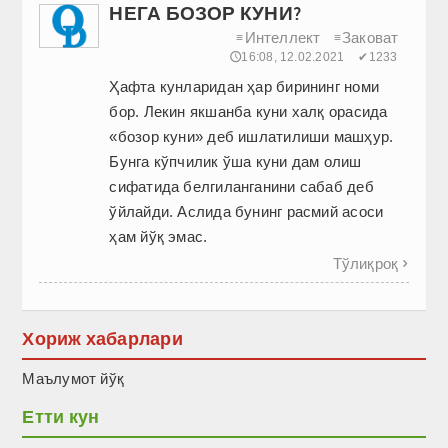
НЕГА БОЗОР КУНИ?
Интеллект
Заковат
≡
≡
🕔16:08, 12.02.2021
✔1233
Ҳафта кунларидан ҳар бирининг номи
бор. Лекин якшанба куни халқ орасида
«бозор куни» деб ишлатилиши машҳур.
Бунга кўпчилик ўша куни дам олиш
сифатида белгиланганини сабаб деб
ўйлайди. Аслида бунинг расмий асоси
ҳам йўқ эмас.
Тўлиқроқ

Хориж хабарлари
Маълумот йўқ
Етти кун