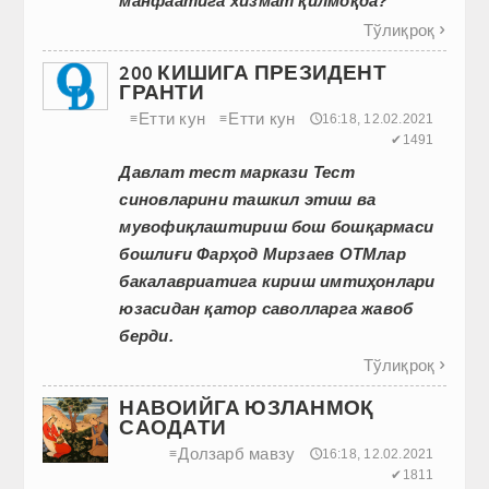
манфаатига хизмат қилмоқда?
Тўлиқроқ

200 КИШИГА ПРЕЗИДЕНТ
ГРАНТИ
Етти кун
Етти кун
≡
≡
🕔16:18, 12.02.2021
✔1491
Давлат тест маркази Тест
синовларини ташкил этиш ва
мувофиқлаштириш бош бошқармаси
бошлиғи Фарҳод Мирзаев ОТМлар
бакалавриатига кириш имтиҳонлари
юзасидан қатор саволларга жавоб
берди.
Тўлиқроқ

НАВОИЙГА ЮЗЛАНМОҚ
САОДАТИ
Долзарб мавзу
≡
🕔16:18, 12.02.2021
✔1811