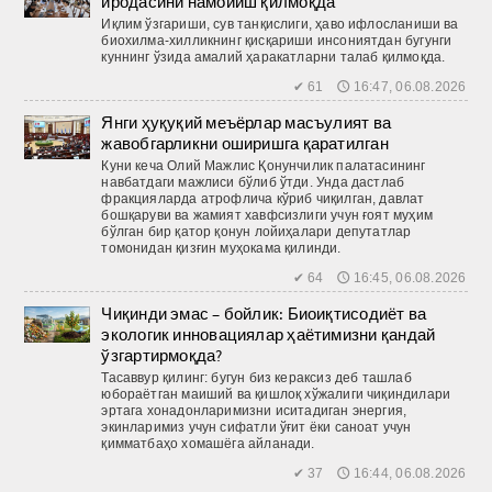
иродасини намойиш қилмоқда
Иқлим ўзгариши, сув танқислиги, ҳаво ифлосланиши ва
биохилма-хилликнинг қисқариши инсониятдан бугунги
куннинг ўзида амалий ҳаракатларни талаб қилмоқда.
✔ 61 🕔 16:47, 06.08.2026
Янги ҳуқуқий меъёрлар масъулият ва
жавобгарликни оширишга қаратилган
Куни кеча Олий Мажлис Қонунчилик палатасининг
навбатдаги мажлиси бўлиб ўтди. Унда дастлаб
фракцияларда атрофлича кўриб чиқилган, давлат
бошқаруви ва жамият хавфсизлиги учун ғоят муҳим
бўлган бир қатор қонун лойиҳалари депутатлар
томонидан қизғин муҳокама қилинди.
✔ 64 🕔 16:45, 06.08.2026
Чиқинди эмас – бойлик: Биоиқтисодиёт ва
экологик инновациялар ҳаётимизни қандай
ўзгартирмоқда?
Тасаввур қилинг: бугун биз кераксиз деб ташлаб
юбораётган маиший ва қиш­лоқ хўжалиги чиқиндилари
эртага хонадонларимизни иситадиган энергия,
экинларимиз учун сифатли ўғит ёки саноат учун
қимматбаҳо хомашёга айланади.
✔ 37 🕔 16:44, 06.08.2026