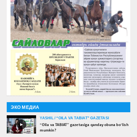
ЭКО МЕДИА
YASHIL / “OILA VA TABIAT” GAZETASI
►
“Oila va TABIAT” gazetasiga qanday obuna bo‘lish
mumkin?