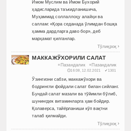
Имом Муслим ва Имом Бухорий
ҳадисларида таъкидланишича,
Муҳаммад соллаллоҳу алайҳи ва
саллам: «Қора седанада ўлимдан бошқа
ҳамма дардларга даво бор», деб
марҳамат қилганлар.
Тўлиқроқ

МАККАЖЎХОРИЛИ САЛАТ
Пазандалик
Пазандалик
≡
≡
🕔16:08, 12.02.2021
✔1301
Ўзингизни сабзи, маккажўхори ва
бодрингли фойдали салат билан сийланг.
Бундай салат мазали ва тўйимли бўлиб,
шунингдек витаминларга ҳам бойдир.
Қолаверса, тайёрланиши кўп вақтни
талаб қилмайди.
Тўлиқроқ
