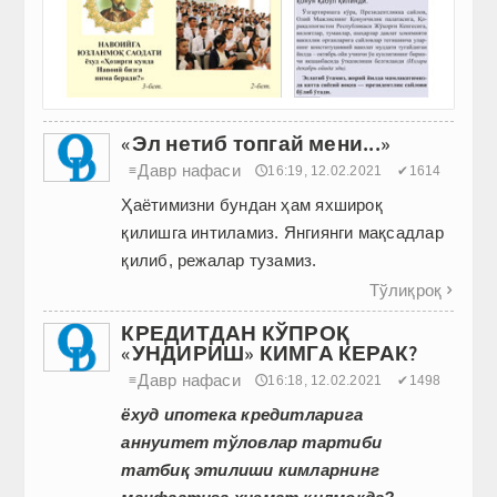
«Эл нетиб топгай мени...»
Давр нафаси
≡
🕔16:19, 12.02.2021
✔1614
Ҳаётимизни бундан ҳам яхшироқ
қилишга интиламиз. Янгиянги мақсадлар
қилиб, режалар тузамиз.
Тўлиқроқ

КРЕДИТДАН КЎПРОҚ
«УНДИРИШ» КИМГА КЕРАК?
Давр нафаси
≡
🕔16:18, 12.02.2021
✔1498
ёхуд ипотека кредитларига
аннуитет тўловлар тартиби
татбиқ этилиши кимларнинг