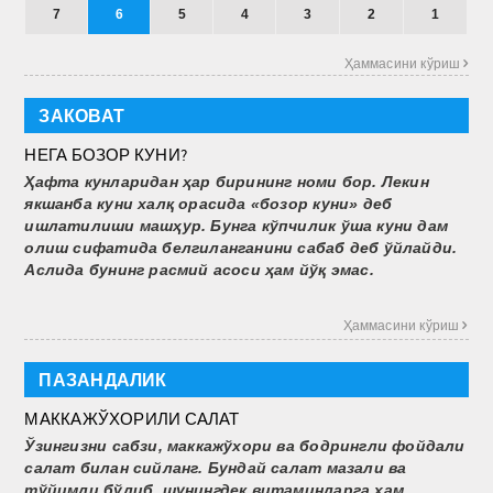
7
6
5
4
3
2
1
Ҳаммасини кўриш 
ЗАКОВАТ
НЕГА БОЗОР КУНИ?
Ҳафта кунларидан ҳар бирининг номи бор. Лекин
якшанба куни халқ орасида «бозор куни» деб
ишлатилиши машҳур. Бунга кўпчилик ўша куни дам
олиш сифатида белгиланганини сабаб деб ўйлайди.
Аслида бунинг расмий асоси ҳам йўқ эмас.
Ҳаммасини кўриш 
ПАЗАНДАЛИК
МАККАЖЎХОРИЛИ САЛАТ
Ўзингизни сабзи, маккажўхори ва бодрингли фойдали
салат билан сийланг. Бундай салат мазали ва
тўйимли бўлиб, шунингдек витаминларга ҳам