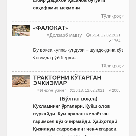
шоир Дадахон Ҳасанов бугунги
саҳифамиз меҳмони
Тўлиқроқ

«ФАЛОКАТ»
Долзарб мавзу
≡
🕔16:14, 12.02.2021
✔1764
Бу воқеа куппа-кундузи – шундоққина кўз
ўнгимда рўй берди...
Тўлиқроқ

ТРАКТОРНИ КЎТАРГАН
ЭЧКИЭМАР
Инсон ўзинг
≡
🕔16:13, 12.02.2021
✔2005
(Бўлган воқеа)
Кўкламнинг ўрталари. Қуёш олов
пуркайди. Қум аралаш келаётган
гаримсел кўз очирмайди. Ҳайҳотдай
Қизилқум саҳросининг чек-чегараси,