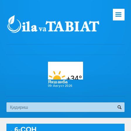
☰
Бош саҳифа
Таҳририят
Газета ҳақида
Раҳбарият
Бўлимлар
Якшанба
09-Август 2026
Обуна
Алоқа
Эко медиа
, 6-СОН