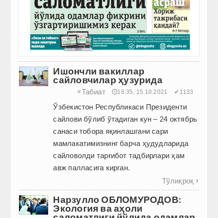
Ишончли вакиллар
сайловчилар ҳузурида
Табиат
≡
🕔16:35, 15.10.2021
✔1133
Ўзбекистон Республикаси Президенти
сайлови бўлиб ўтадиган кун – 24 октябрь
санаси тобора яқинлашгани сари
мамлакатимизнинг барча ҳудудларида
сайловолди тарғибот тадбирлари ҳам
авж палласига кирган.
Тўлиқроқ

Нарзулло ОБЛОМУРОДОВ:
Экология ва аҳоли
саломатлиги йўлида одамлар