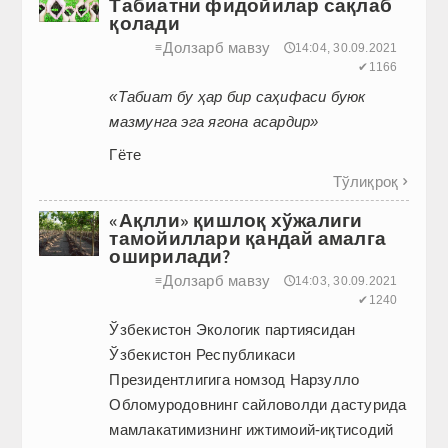
Табиатни фидойилар сақлаб
қолади
Долзарб мавзу
≡
🕔14:04, 30.09.2021
✔1166
«Табиат бу ҳар бир саҳифаси буюк
мазмунга эга ягона асардир»
Гёте
Тўлиқроқ

«Ақлли» қишлоқ хўжалиги
тамойиллари қандай амалга
оширилади?
Долзарб мавзу
≡
🕔14:03, 30.09.2021
✔1240
Ўзбекистон Экологик партиясидан
Ўзбекистон Республикаси
Президентлигига номзод Нарзулло
Обломуродовнинг сайловолди дастурида
мамлакатимизнинг ижтимоий-иқтисодий