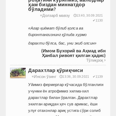
ҳам биздан миннатдор
бўладими?
Долзарб мавзу
≡
🕔13:40, 30.09.2021
✔1130
«Агар қиёмат бўлиб қолса ва
биронтангизнинг қўлида хурмо
дарахти бўлса, бас, уни экиб олсин»
(Имом Бухорий ва Аҳмад ибн
Ҳанбал ривоят қилган ҳадис)
Тўлиқроқ

Дарахтлар қўриқчиси
Инсон ўзинг
≡
🕔13:36, 30.09.2021
✔1139
Уйимиз фермерлар кўчасида бўлганлиги
учунми ён атрофимиз хилма-хил
дарахтлар билан ўралган. Дарахтлар
экилган ариқдан ҳеч сув аримас, ёши
улуғ отахонлар ариқ устига сўри солиб