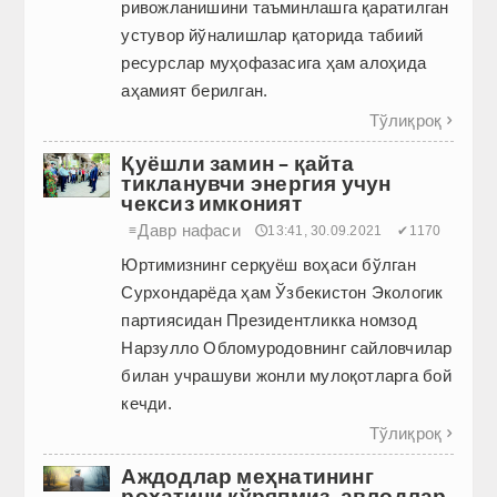
ривожланишини таъминлашга қаратилган
устувор йўналишлар қаторида табиий
ресурслар муҳофазасига ҳам алоҳида
аҳамият берилган.
Тўлиқроқ

Қуёшли замин – қайта
тикланувчи энергия учун
чексиз имконият
Давр нафаси
≡
🕔13:41, 30.09.2021
✔1170
Юртимизнинг серқуёш воҳаси бўлган
Сурхондарёда ҳам Ўзбекистон Экологик
партиясидан Президентликка номзод
Нарзулло Обломуродовнинг сайловчилар
билан учрашуви жонли мулоқотларга бой
кечди.
Тўлиқроқ

Аждодлар меҳнатининг
роҳатини кўряпмиз, авлодлар