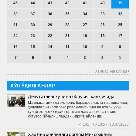
45
44
43
42
41
40
39
38
37
36
35
34
33
32
31
30
29
28
27
26
25
24
23
22
21
19
18
17
16
15
14
11
10
9
8
7
6
5
4
3
2
1
Ҳаммасини кўриш 
КЎП ЎҚИЛГАНЛАР
Депутатнинг кучи ва обрўси –халқ ичида
Мамлакатимизда экологик барқарорликни таъминалаш,
ҳудудларни комплекс ривожлантириш ва аҳоли учун
қулай экологик муҳит яратиш давлат сиёсатининг
устувор йўналишлардан бирига айланди.
✔ 141 🕔 10:57, 30.07.2026
Ҳар бир ҳовлидаги соғлом Микроиқлим