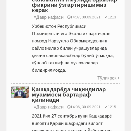
фикрини ўзгартиришимиз
керак
Давр нафаси
≡
🕔14:07, 30.09.2021
✔1213
Ўзбекистон Республикаси
Президентлигига Экологик партиядан
номзод Нарзулло Обломуродовнинг
сайловчилар билан учрашувларида
қизғин савол-жавоблар бўлиб ўтмоқда,
кўплаб таклиф ва мулоҳазалар
билдирилмоқда.
Тўлиқроқ

Қашқадарёда чиқиндилар
муаммоси бартараф
қилинади
Давр нафаси
≡
🕔14:06, 30.09.2021
✔1215
2021 йил 27 сентябрь куни Қашқадарё
вилояти Қарши шаҳридаги вилоят
мусиқали драма театрида Ўзбекистон