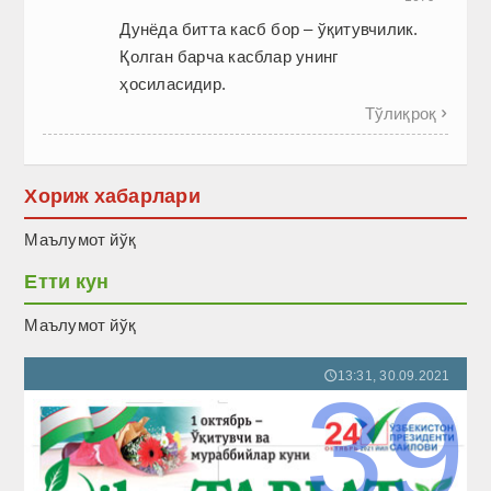
Дунёда битта касб бор – ўқитувчилик.
Қолган барча касблар унинг
ҳосиласидир.
Тўлиқроқ

Хориж хабарлари
Маълумот йўқ
Етти кун
Маълумот йўқ
13:31, 30.09.2021
🕔
39