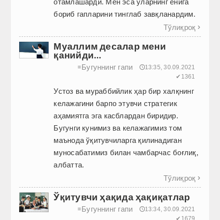
отамлашарди. Мен эса уларнинг ёнига
бориб гапларини тинглаб завқланардим.
Тўлиқроқ

Муаллим десалар мени
қанийди...
Бугуннинг гапи
≡
🕔13:35, 30.09.2021
✔1361
Устоз ва мураббийлик ҳар бир халқнинг
келажагини барпо этувчи стратегик
аҳамиятга эга касблардан биридир.
Бугунги кунимиз ва келажагимиз том
маънода ўқитувчиларга қилинадиган
муносабатимиз билан чамбарчас боғлиқ,
албатта.
Тўлиқроқ

Ўқитувчи ҳақида ҳақиқатлар
Бугуннинг гапи
≡
🕔13:34, 30.09.2021
✔1679