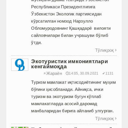
Республикаси Президентлигига
Ўзбекистон Экологик партиясидан
кўрсатилган номзод Нарзулло
Обломуродовнинг Қашқадарё вилояти
сайловчилари билан учрашуви бўлиб
ўтди.
Тўлиқроқ

Экотуристик имкониятлaри
кенгаймоқда
Жараён
≡
🕔14:05, 30.09.2021
✔1131
Туризм мамлакат иқтисодиётининг муҳим
бўғини ҳисобланади. Айниқса, ички
туризм ва экотуризм бугун кўплаб
мамлакатларда асосий даромад
манбаларидан бирига айланиб улгурган.
Тўлиқроқ
