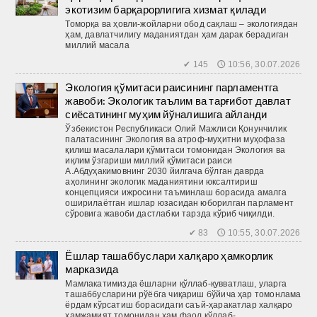
экотизим барқарорлигига хизмат қилади
Томорқа ва ҳовли-жойларни обод сақлаш – экологиядан
ҳам, давлатчилигу маданиятдан ҳам дарак берадиган
миллий масала
✔ 145 🕔 10:56, 30.07.2026
Экология қўмитаси раисининг парламентга
жавоби: Экологик таълим ва тарғибот давлат
сиёсатининг муҳим йўналишига айланди
Ўзбекистон Республикаси Олий Мажлиси Қонунчилик
палатасининг Экология ва атроф-муҳитни муҳофаза
қилиш масалалари қўмитаси томонидан Экология ва
иқлим ўзгариши миллий қўмитаси раиси
А.Абдуҳакимовнинг 2030 йилгача бўлган даврда
аҳолининг экологик маданиятини юксалтириш
концепцияси ижросини таъминлаш борасида амалга
оширилаётган ишлар юзасидан юборилган парламент
сўровига жавоби дастлабки тарзда кўриб чиқилди.
✔ 83 🕔 10:55, 30.07.2026
Ёшлар ташаббуслари халқаро ҳамкорлик
марказида
Мамлакатимизда ёшларни қўллаб-қувватлаш, уларга
ташаб­бусларини рўёбга чиқариш бўйича ҳар томонлама
ёрдам кўрсатиш борасидаги саъй-ҳаракатлар халқаро
ҳамжамият томонидан ҳам фаол қўллаб-