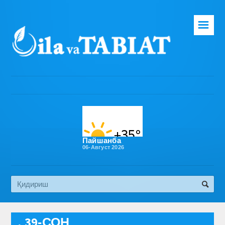
☰
Бош саҳифа
Таҳририят
Газета ҳақида
Раҳбарият
Бўлимлар
Пайшанба
06-Август 2026
Обуна
Алоқа
Эко медиа
, 39-СОН