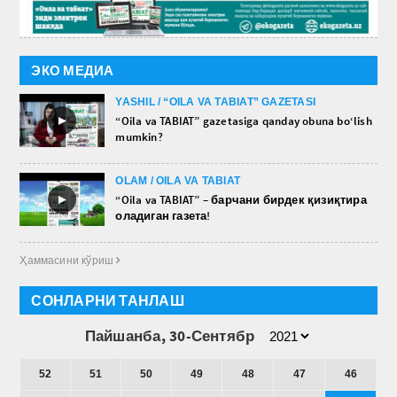
ЭКО МЕДИА
YASHIL / “OILA VA TABIAT” GAZETASI
►
“Oila va TABIAT” gazetasiga qanday obuna bo‘lish
mumkin?
OLAM / OILA VA TABIAT
►
“Oila va TABIAT” – барчани бирдек қизиқтира
оладиган газета!
Ҳаммасини кўриш 
СОНЛАРНИ ТАНЛАШ
Пайшанба, 30-Сентябр
52
51
50
49
48
47
46