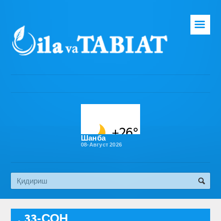
☰
Бош саҳифа
Таҳририят
Газета ҳақида
Раҳбарият
Бўлимлар
Шанба
08-Август 2026
Обуна
Алоқа
Эко медиа
, 33-СОН