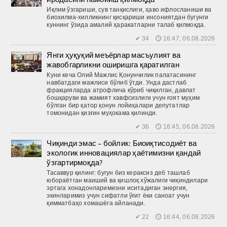
Иқлим ўзгариши, сув танқислиги, ҳаво ифлосланиши ва
биохилма-хилликнинг қисқариши инсониятдан бугунги
куннинг ўзида амалий ҳаракатларни талаб қилмоқда.
✔ 34 🕔 16:47, 06.08.2026
Янги ҳуқуқий меъёрлар масъулият ва
жавобгарликни оширишга қаратилган
Куни кеча Олий Мажлис Қонунчилик палатасининг
навбатдаги мажлиси бўлиб ўтди. Унда дастлаб
фракцияларда атрофлича кўриб чиқилган, давлат
бошқаруви ва жамият хавфсизлиги учун ғоят муҳим
бўлган бир қатор қонун лойиҳалари депутатлар
томонидан қизғин муҳокама қилинди.
✔ 36 🕔 16:45, 06.08.2026
Чиқинди эмас – бойлик: Биоиқтисодиёт ва
экологик инновациялар ҳаётимизни қандай
ўзгартирмоқда?
Тасаввур қилинг: бугун биз кераксиз деб ташлаб
юбораётган маиший ва қиш­лоқ хўжалиги чиқиндилари
эртага хонадонларимизни иситадиган энергия,
экинларимиз учун сифатли ўғит ёки саноат учун
қимматбаҳо хомашёга айланади.
✔ 22 🕔 16:44, 06.08.2026