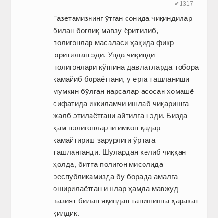
✔1317
Газетамизнинг ўтган сонида чиқиндилар
билан боғлиқ мавзу ёритилиб,
полигонлар масаласи ҳақида фикр
юритилган эди. Унда чиқинди
полигонлари кўпгина давлатларда тобора
камайиб бораётгани, у ерга ташланиши
мумкин бўлган нарсалар асосан хомашё
сифатида иккиламчи ишлаб чиқаришга
жалб этилаётгани айтилган эди. Бизда
ҳам полигонларни имкон қадар
камайтириш зарурлиги ўртага
ташланганди. Шулардан келиб чиққан
ҳолда, битта полигон мисолида
республикамизда бу борада амалга
оширилаётган ишлар ҳамда мавжуд
вазият билан яқиндан танишишга ҳаракат
қилдик.