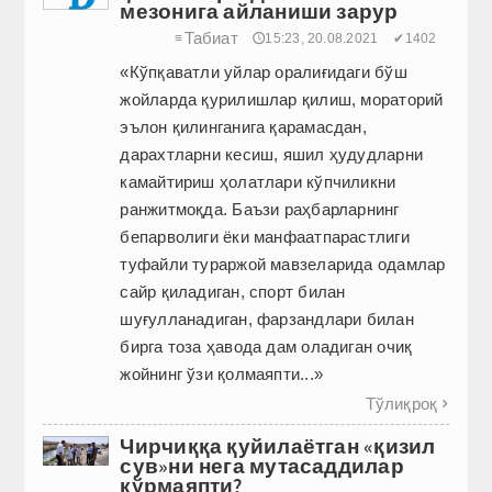
мезонига айланиши зарур
Табиат
≡
🕔15:23, 20.08.2021
✔1402
«Кўпқаватли уйлар оралиғидаги бўш
жойларда қурилишлар қилиш, мораторий
эълон қилинганига қарамасдан,
дарахтларни кесиш, яшил ҳудудларни
камайтириш ҳолатлари кўпчиликни
ранжитмоқда. Баъзи раҳбарларнинг
бепарволиги ёки манфаатпарастлиги
туфайли тураржой мавзеларида одамлар
сайр қиладиган, спорт билан
шуғулланадиган, фарзандлари билан
бирга тоза ҳавода дам оладиган очиқ
жойнинг ўзи қолмаяпти...»
Тўлиқроқ

Чирчиққа қуйилаётган «қизил
сув»ни нега мутасаддилар
кўрмаяпти?