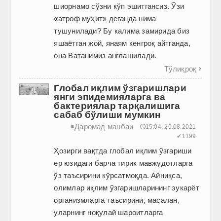
шиорнамо сўзни кўп эшитгансиз. Ўзи
«атроф муҳит» деганда нима
тушунилади? Бу калима замирида биз
яшаётган жой, янаям кенгроқ айтганда,
она Ватанимиз англашилади.
Тўлиқроқ

Глобал иқлим ўзгаришлари
янги эпидемияларга ва
бактериялар тарқалишига
сабаб бўлиши мумкин
Даромад манбаи
≡
🕔15:04, 20.08.2021
✔1199
Ҳозирги вақтда глобал иқлим ўзгариши
ер юзидаги барча тирик мавжудотларга
ўз таъсирини кўрсатмоқда. Aйниқса,
олимлар иқлим ўзгаришларининг эукарёт
организмларга таъсирини, масалан,
уларнинг ноқулай шароитларга