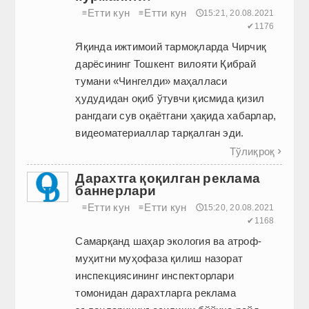
Етти кун
Етти кун
≡
≡
🕔15:21, 20.08.2021
✔1176
Яқинда ижтимоий тармоқларда Чирчиқ
дарёсининг Тошкент вилояти Қибрай
тумани «Чингелди» маҳалласи
ҳудудидан оқиб ўтувчи қисмида қизил
рангдаги сув оқаётгани ҳақида хабарлар,
видеоматериаллар тарқалган эди.
Тўлиқроқ

Дарахтга қоқилган реклама
баннерлари
Етти кун
Етти кун
≡
≡
🕔15:20, 20.08.2021
✔1168
Самарқанд шаҳар экология ва атроф-
муҳитни муҳофаза қилиш назорат
инспекциясининг инспекторлари
томонидан дарахтларга реклама