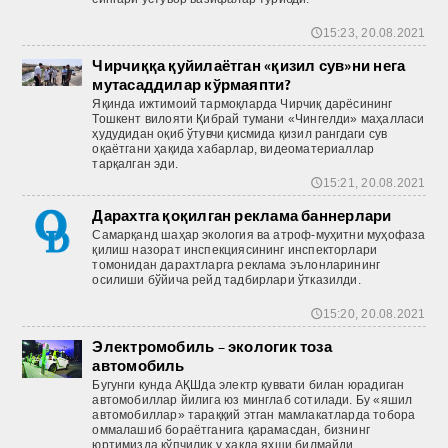
15:23, 20.08.2021
🕔
Чирчиққа қуйилаётган «қизил сув»ни нега
мутасаддилар кўрмаяпти?
Яқинда ижтимоий тармоқларда Чирчиқ дарёсининг
Тошкент вилояти Қибрай тумани «Чингелди» маҳалласи
ҳудудидан оқиб ўтувчи қисмида қизил рангдаги сув
оқаётгани ҳақида хабарлар, видеоматериаллар
тарқалган эди.
15:21, 20.08.2021
🕔
Дарахтга қоқилган реклама баннерлари
Самарқанд шаҳар экология ва атроф-муҳитни муҳофаза
қилиш назорат инспекциясининг инспекторлари
томонидан дарахтларга реклама эълонларининг
осилиши бўйича рейд тадбирлари ўтказилди.
15:20, 20.08.2021
🕔
Электромобиль – экологик тоза
автомобиль
Бугунги кунда АҚШда электр қуввати билан юрадиган
автомобиллар йилига юз минглаб сотилади. Бу «яшил
автомобиллар» тараққий этган мамлакатларда тобора
оммалашиб бораётганига қарамасдан, бизнинг
юртимизда кўпчилик у ҳақда яхши билмайди.