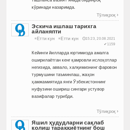
кўринади назаримда.
Тўлиқроқ

Эскича ишлаш тарихга
айланяпти
Етти кун
Етти кун
≡
≡
🕔15:23, 20.08.2021
✔1159
Кейинги йилларда юртимизда амалга
оширилаётган кенг қамровли ислоҳотлар
негизида, аввало, халқимизнинг фаровон
турмушини таъминлаш, жаҳон
ҳамжамиятида янги Ўзбекистоннинг
нуфузини ошириш сингари устувор
вазифалар турибди.
Тўлиқроқ

Яшил ҳудудларни сақлаб
қолиш тараққиётнинг бош