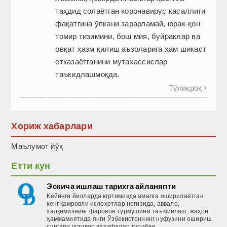
таҳдид солаётган коронавирус касаллиги
фақатгина ўпкани зарарламай, юрак-қон
томир тизимини, бош мия, буйраклар ва
овқат ҳазм қилиш аъзоларига ҳам шикаст
етказаётганини мутахассислар
таъкидлашмоқда.
Тўлиқроқ

Хориж хабарлари
Маълумот йўқ
Етти кун
Эскича ишлаш тарихга айланяпти
Кейинги йилларда юртимизда амалга оширилаётган
кенг қамровли ислоҳотлар негизида, аввало,
халқимизнинг фаровон турмушини таъминлаш, жаҳон
ҳамжамиятида янги Ўзбекистоннинг нуфузини ошириш
сингари устувор вазифалар турибди.