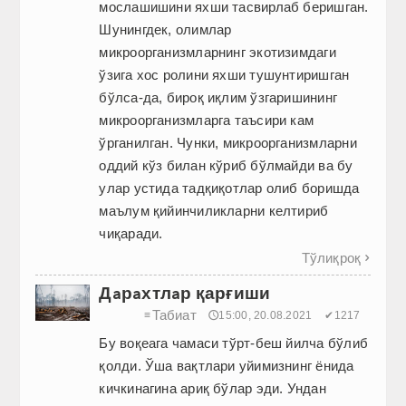
мослашишини яхши тас­вирлаб беришган.
Шунингдек, олимлар
микроорганизмларнинг экотизимдаги
ўзига хос ролини яхши тушунтиришган
бўлса-да, бироқ иқлим ўзгаришининг
микроорганизмларга таъсири кам
ўрганилган. Чунки, микроорганизмларни
оддий кўз билан кўриб бўлмайди ва бу
улар устида тадқиқотлар олиб боришда
маълум қийинчиликларни келтириб
чиқаради.
Тўлиқроқ

Дaрaхтлaр қарғиши
Табиат
≡
🕔15:00, 20.08.2021
✔1217
Бу воқеага чамаси тўрт-беш йилча бўлиб
қолди. Ўша вақтлари уйимизнинг ёнида
кичкинагина ариқ бўлар эди. Ундан