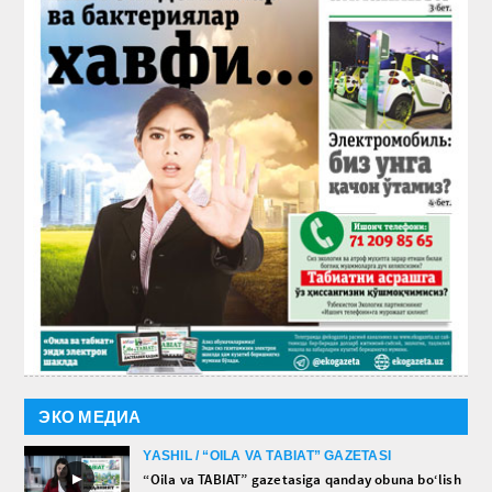
ЭКО МЕДИА
YASHIL / “OILA VA TABIAT” GAZETASI
►
“Oila va TABIAT” gazetasiga qanday obuna bo‘lish