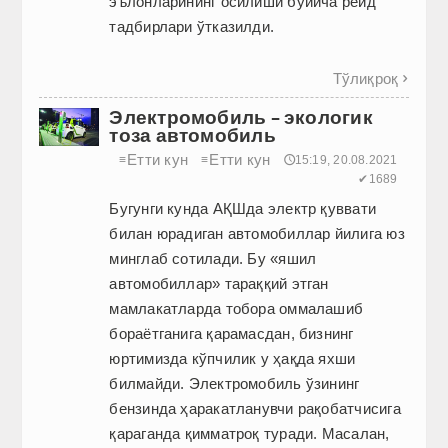
эълонларининг осилиши бўйича рейд
тадбирлари ўтказилди.
Тўлиқроқ

Электромобиль – экологик
тоза автомобиль
Етти кун
Етти кун
≡
≡
🕔15:19, 20.08.2021
✔1689
Бугунги кунда АҚШда электр қуввати
билан юрадиган автомобиллар йилига юз
минглаб сотилади. Бу «яшил
автомобиллар» тараққий этган
мамлакатларда тобора оммалашиб
бораётганига қарамасдан, бизнинг
юртимизда кўпчилик у ҳақда яхши
билмайди. Электромобиль ўзининг
бензинда ҳаракатланувчи рақобатчисига
қараганда қимматроқ туради. Масалан,