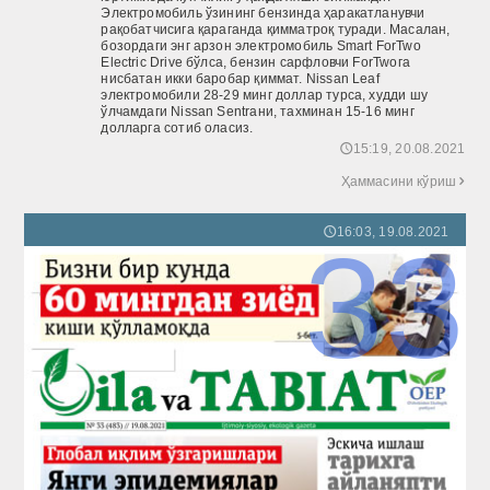
Электромобиль ўзининг бензинда ҳаракатланувчи
рақобатчисига қараганда қимматроқ туради. Масалан,
бозордаги энг арзон электромобиль Smart ForTwo
Electric Drive бўлса, бензин сарфловчи ForTwoга
нисбатан икки баробар қиммат. Nissan Leaf
электромобили 28-29 минг доллар турса, худди шу
ўлчамдаги Nissan Sentraни, тахминан 15-16 минг
долларга сотиб оласиз.
15:19, 20.08.2021
🕔
Ҳаммасини кўриш

16:03, 19.08.2021
🕔
33