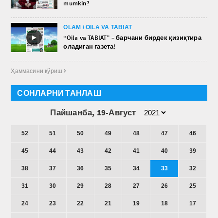
mumkin?
OLAM / OILA VA TABIAT
►
“Oila va TABIAT” – барчани бирдек қизиқтира
оладиган газета!
Ҳаммасини кўриш 
СОНЛАРНИ ТАНЛАШ
Пайшанба, 19-Август
52
51
50
49
48
47
46
45
44
43
42
41
40
39
38
37
36
35
34
33
32
31
30
29
28
27
26
25
24
23
22
21
19
18
17