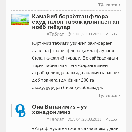
Тўлиқроқ

Камайиб бораётган флора
ёхуд талон-тарож қилинаётган
ноёб гиёҳлар
Табиат
≡
🕔15:06, 20.08.2021
✔1605
Юртимиз табиати ўзининг ранг-баранг
ландшафтлари, флора ҳамда фаунаси
билан ажралиб туради. Ер сайёрасидаги
тирик табиатнинг ранг-баранглигини
асраб қолишда алоҳида аҳамиятга молик
деб топилган дунёнинг 200 та
экоҳудудидан бири ҳисобланади.
Тўлиқроқ

Она Ватанимиз – ўз
хонадонимиз
Табиат
≡
🕔15:04, 20.08.2021
✔1166
«Атроф муҳитни озода сақлайлик» деган