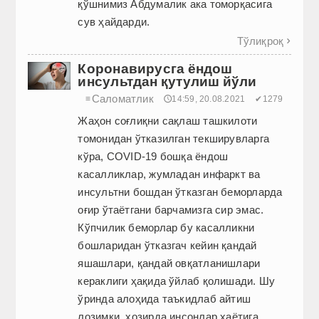
қўшнимиз Aбдумалик ака томорқасига
сув ҳайдарди.
Тўлиқроқ

Коронавирусга ёндош
инсультдан қутулиш йўли
Саломатлик
≡
🕔14:59, 20.08.2021
✔1279
Жаҳон соғлиқни сақлаш ташкилоти
томонидан ўтказилган текширувларга
кўра, COVID-19 бошқа ёндош
касалликлар, жумладан инфаркт ва
инсультни бошдан ўтказган беморларда
оғир ўтаётгани барчамизга сир эмас.
Кўпчилик беморлар бу касалликни
бошларидан ўтказгач кейин қандай
яшашлари, қандай овқатланишлари
кераклиги ҳақида ўйлаб қолишади. Шу
ўринда алоҳида таъкидлаб айтиш
лозимки, ҳозирда инсонлар ҳаётига