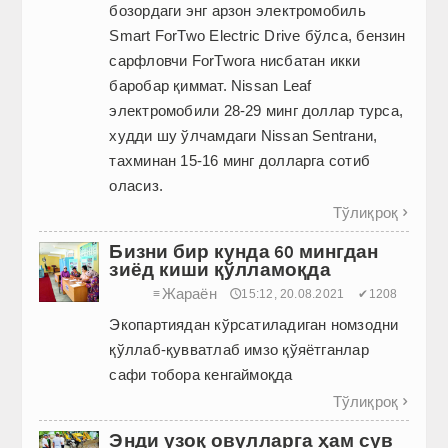
бозордаги энг арзон электромобиль
Smart ForTwo Electric Drive бўлса, бензин
сарфловчи ForTwoга нисбатан икки
баробар қиммат. Nissan Leaf
электромобили 28-29 минг доллар турса,
худди шу ўлчамдаги Nissan Sentraни,
тахминан 15-16 минг долларга сотиб
оласиз.
Тўлиқроқ

Бизни бир кунда 60 мингдан
зиёд киши қўлламоқда
Жараён
≡
🕔15:12, 20.08.2021
✔1208
Экопартиядан кўрсатиладиган номзодни
қўллаб-қувватлаб имзо қўяётганлар
сафи тобора кенгаймоқда
Тўлиқроқ

Энди узоқ овулларга ҳам сув