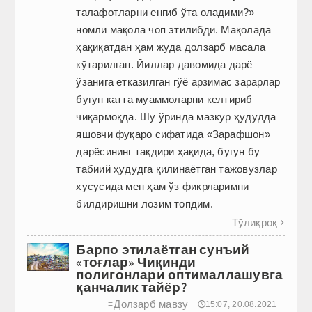
талафотларни енгиб ўта оладими?»
номли мақола чоп этилибди. Мақолада
ҳақиқатдан ҳам жуда долзарб масала
кўтарилган. Йиллар давомида дарё
ўзанига етказилган гўё арзимас зарарлар
бугун катта муаммоларни келтириб
чиқармоқда. Шу ўринда мазкур ҳудудда
яшовчи фуқаро сифатида «Зарафшон»
дарёсининг тақдири ҳақида, бугун бу
табиий ҳудудга қилинаётган тажовузлар
хусусида мен ҳам ўз фикрларимни
билдиришни лозим топдим.
Тўлиқроқ

Барпо этилаётган сунъий
«тоғлар» Чиқинди
полигонлари оптималлашувга
қанчалик тайёр?
Долзарб мавзу
≡
🕔15:07, 20.08.2021