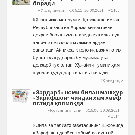
боради
Халқ билан
≡
🕔15:11, 20.08.2021
✔1155
Кўпчиликка маълумки, Қорақалпоғистон
Республикаси ва Хоразм вилоятининг
деярли барча туманларида ичимлик сув
энг оғир ижтимоий муаммолардан
саналади. Айниқса, экологик вазият оғир
бўлган ҳудудларда бу муаммо ўта
долзарб тус олган. Хўжайли тумани ҳам
шундай ҳудудлар сирасига киради.
Тўлиқроқ

«Зардарё» номи билан машҳур
«Зарафшон» чиндан ҳам хавф
остида қолмоқда
Бугуннинг гапи
≡
🕔15:09, 20.08.2021
✔1314
«Оила ва табиат» газетасининг 31-сонида
«Зарафшон дарёси табиий ва сунъий