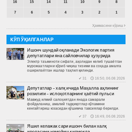
16
15
14
11
10
9
8
7
6
5
4
3
2
1
Ҳаммасини кўриш 
КЎП ЎҚИЛГАНЛАР
Ишонч шундай оқланади Экологик партия
депутатлари яна сайловчилар ҳузурида
Электр таъминоти сифати, аҳолидан келиб тушаётган
мурожаатларни кўриб чиқиш тизими ва соҳада амалга
оширилаётган ишлар таҳлил қилинди.
✔ 31 🕔 16:50, 06.08.2026
Депутатлар – халқ ичида Маҳалла аҳлининг
розилиги – ислоҳотларнинг ҳаётий пульси
Мавжуд илмий салоҳиятдан янада самарали
фойдаланиш, амалий тадқиқотлар кўламини
кенгайтириш юзасидан қўшимча тавсиялар берилди.
✔ 37 🕔 16:49, 06.08.2026
Яшил келажак сари ишонч билан халқ
иродасини намойиш қилмоқда