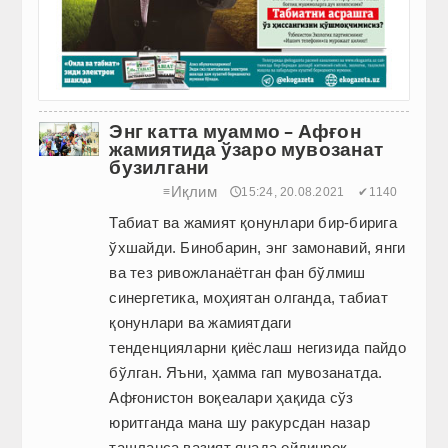
Энг катта муаммо – Афғон
жамиятида ўзаро мувозанат
бузилгани
Иқлим
≡
🕔15:24, 20.08.2021
✔1140
Табиат ва жамият қонунлари бир-бирига
ўхшайди. Бинобарин, энг замонавий, янги
ва тез ривож­ланаётган фан бўлмиш
синергетика, моҳиятан олганда, табиат
қонунлари ва жамиятдаги
тенденцияларни қиёслаш негизида пайдо
бўлган. Яъни, ҳамма гап мувозанатда.
Афғонистон воқеалари ҳақида сўз
юритганда мана шу ракурсдан назар
ташланса вазият янада ойдинроқ