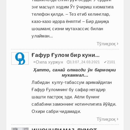
энг масъул ходим Ўт ўчириш хизматига
телефон қилди. – Тез етиб келинглар,
казо-казо идора ёняпти! – Бир дақиқа
шошманг, сизни мутахассис билан
улайман...
Тўлиқроқ

Ғафур Ғулом бир куни...
Оила хуржун
≡
🕔13:07, 24.03.2021
✔2101
Ҳатто, санай олмасди ўн бармоқни
мукаммал...
Лабидан кулгу-табассум аримайдиган
Ғафур Ғуломнинг бу сафар негадир
шашти пастроқ эди. Аёли бунинг
сабабини замоннинг нотинчлигига йўйди.
Охири сабри чидамади.
Тўлиқроқ
