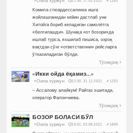
Оила хуржун
≡
🕔21:58, 17.02.2022
✔1283
Комила стюардессаликка ишга
жойлашганидан кейин дастлаб уни
Хитойга бориб келадиган самолётга
«белгилашди». Шунақа «от бозори»да
ишлаб турса, яхшилаб пишиса, озроқ
вақтдан сўнг «ответственни» рейсларга
ўтказиладиган бўлди.
Тўлиқроқ

«Икки ойда ёқамиз...»
Оила хуржун
≡
🕔22:30, 31.12.2021
✔1253
– Ассалому алайкум! Райгаз эшитади,
оператор Фалончиева.
Тўлиқроқ

БОЗОР БОЛАСИ БЎЛ
Оила хуржун
≡
🕔16:41, 03.06.2021
✔1609