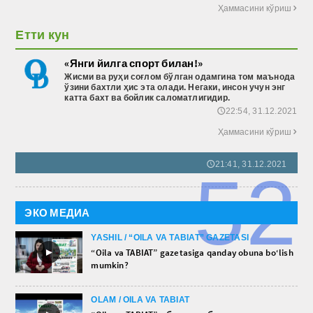
Ҳаммасини кўриш

Етти кун
«Янги йилга спорт билан!»
Жисми ва руҳи соғлом бўлган одамгина том маънода
ўзини бахтли ҳис эта олади. Негаки, инсон учун энг
катта бахт ва бойлик саломатлигидир.
22:54, 31.12.2021
🕔
Ҳаммасини кўриш

21:41, 31.12.2021
🕔
52
ЭКО МЕДИА
YASHIL / “OILA VA TABIAT” GAZETASI
►
“Oila va TABIAT” gazetasiga qanday obuna bo‘lish
mumkin?
OLAM / OILA VA TABIAT