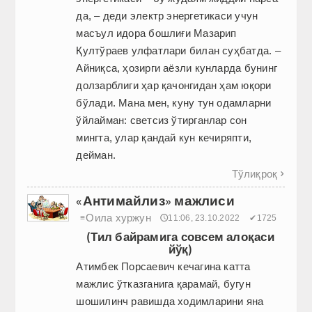
да, – деди электр энергетикаси учун
масъул идора бошлиғи Мазарип
Қултўраев улфатлари билан суҳбатда. –
Айниқса, ҳозирги аёзли кунларда бунинг
долзарблиги ҳар қачонгидан ҳам юқори
бўлади. Мана мен, куну тун одамларни
ўйлайман: светсиз ўтирганлар сон
мингта, улар қандай кун кечиряпти,
дейман.
Тўлиқроқ

«Антимайлиз» мажлиси
Оила хуржун
≡
🕔11:06, 23.10.2022
✔1725
(Тил байрамига совсем алоқаси
йўқ)
Атимбек Порсаевич кечагина катта
мажлис ўтказганига қарамай, бугун
шошилинч равишда ходимларини яна