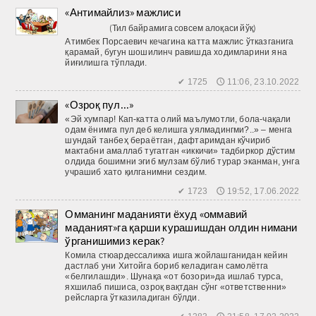
«Антимайлиз» мажлиси
(Тил байрамига совсем алоқаси йўқ)
Атимбек Порсаевич кечагина катта мажлис ўтказганига
қарамай, бугун шошилинч равишда ходимларини яна
йиғилишга тўплади.
✔ 1725 🕔 11:06, 23.10.2022
«Озроқ пул...»
«Эй хумпар! Кап-катта олий маълумотли, бола-чақали
одам ёнимга пул деб келишга уялмадингми?..» – менга
шундай танбеҳ бераётган, дафтаримдан кўчириб
мактабни амаллаб тугатган «иккичи» тадбиркор дўстим
олдида бошимни эгиб мулзам бўлиб турар эканман, унга
учрашиб хато қилганимни сездим.
✔ 1723 🕔 19:52, 17.06.2022
Омманинг маданияти ёхуд «оммавий
маданият»га қарши курашишдан олдин нимани
ўрганишимиз керак?
Комила стюардессаликка ишга жойлашганидан кейин
дастлаб уни Хитойга бориб келадиган самолётга
«белгилашди». Шунақа «от бозори»да ишлаб турса,
яхшилаб пишиса, озроқ вақтдан сўнг «ответственни»
рейсларга ўтказиладиган бўлди.