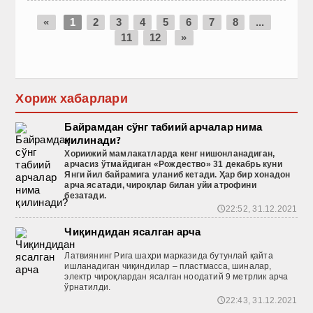
«
1
2
3
4
5
6
7
8
...
11
12
»
Хориж хабарлари
Байрамдан сўнг табиий арчалар нима
қилинади?
Хориижий
мамлакатларда
кенг
нишонланадиган
,
арчасиз
ўтмайдиган
«Рождество
» 31 декабрь
куни
Янги
йил
байрамига
уланиб
кетади
. Ҳар бир хонадон
арча ясатади, чироқлар билан уйи атрофини
безатади.
22:52, 31.12.2021
🕔
Чиқиндидан ясалган арча
Латвиянинг Рига шаҳри марказида бутунлай қайта
ишланадиган чиқиндилар – пластмасса, шиналар,
электр чироқлардан ясалган ноодатий 9 метрлик арча
ўрнатилди.
22:43, 31.12.2021
🕔