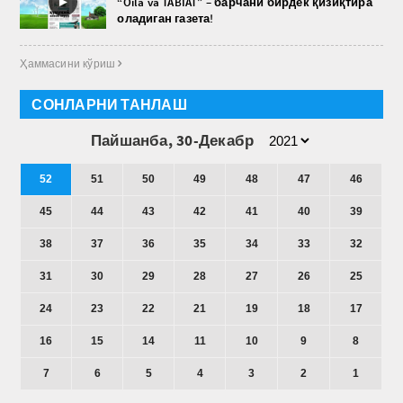
►
“Oila va TABIAT” – барчани бирдек қизиқтира
оладиган газета!
Ҳаммасини кўриш 
СОНЛАРНИ ТАНЛАШ
Пайшанба, 30-Декабр
52
51
50
49
48
47
46
45
44
43
42
41
40
39
38
37
36
35
34
33
32
31
30
29
28
27
26
25
24
23
22
21
19
18
17
16
15
14
11
10
9
8
7
6
5
4
3
2
1