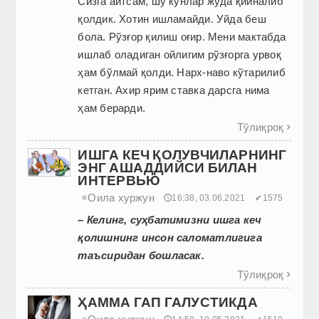
Сизга айтсам, шу кунлар жуда қийналиб
қолдик. Хотин ишламайди. Уйда беш
бола. Рўзғор қилиш оғир. Мени мактабда
ишлаб оладиган ойлигим рўзғорга урвоқ
ҳам бўлмай қолди. Нарх-наво кўтарилиб
кетган. Ахир ярим ставка дарсга нима
ҳам берарди.
Тўлиқроқ

ИШГА КЕЧ ҚОЛУВЧИЛАРНИНГ
ЭНГ АШАДДИЙСИ БИЛАН
ИНТЕРВЬЮ
Оила хуржун
≡
🕔16:38, 03.06.2021
✔1575
– Келинг, суҳбатимизни ишга кеч
қолишнинг инсон саломатлигига
таъсиридан бошласак.
Тўлиқроқ

ҲАММА ГАП ГАЛУСТИКДА