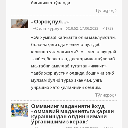
йиғилишга тўплади.
Тўлиқроқ

«Озроқ пул...»
Оила хуржун
≡
🕔19:52, 17.06.2022
✔1723
«Эй хумпар! Кап-катта олий маълумотли,
бола-чақали одам ёнимга пул деб
келишга уялмадингми?..» – менга шундай
танбеҳ бераётган, дафтаримдан кўчириб
мактабни амаллаб тугатган «иккичи»
тадбиркор дўстим олдида бошимни эгиб
мулзам бўлиб турар эканман, унга
учрашиб хато қилганимни сездим.
Тўлиқроқ

Омманинг маданияти ёхуд
«оммавий маданият»га қарши
курашишдан олдин нимани
ўрганишимиз керак?