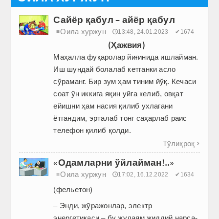
Сайёр қабул – айёр қабул
Оила хуржун
≡
🕔13:48, 24.01.2023
✔1674
(Ҳажвия)
Маҳалла фуқаролар йиғинида ишлайман.
Иш шундай болалаб кетганки асло
сўраманг. Бир зум ҳам тиним йўқ. Кечаси
соат ўн иккига яқин уйга келиб, овқат
ейишни ҳам насия қилиб ухлагани
ётгандим, эрталаб тонг саҳарлаб раис
телефон қилиб қолди.
Тўлиқроқ

«Одамларни ўйлайман!..»
Оила хуржун
≡
🕔17:02, 16.12.2022
✔1634
(фельетон)
– Энди, жўражонлар, электр
энергетикаси – бу жудаям жиддий нарса-