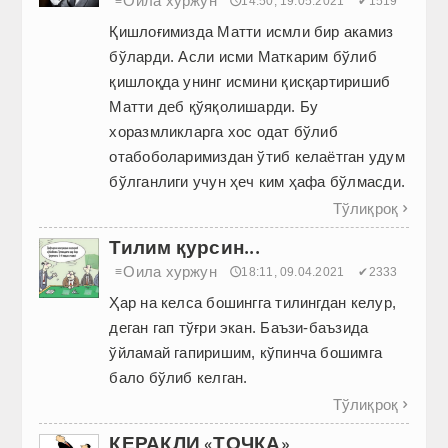
Оила хуржун
≡
🕔14:50, 19.05.2021
✔1519
Қишлоғимизда Матти исмли бир акамиз
бўларди. Асли исми Маткарим бўлиб
қишлоқда унинг исмини қисқартиришиб
Матти деб қўяқолишарди. Бу
хоразмликларга хос одат бўлиб
отабоболаримиздан ўтиб келаётган удум
бўлганлиги учун ҳеч ким ҳафа бўлмасди.
Тўлиқроқ

Тилим қурсин...
Оила хуржун
≡
🕔18:11, 09.04.2021
✔2333
Ҳар на келса бошингга тилингдан келур,
деган гап тўғри экан. Баъзи-баъзида
ўйламай гапиришим, кўпинча бошимга
бало бўлиб келган.
Тўлиқроқ

КЕРАКЛИ «ТОЧКА»