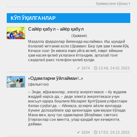
Ҳаммасини кўриш 
КЎП ЎҚИЛГАНЛАР
Сайёр қабул – айёр қабул
(Ҳажвия)
Маҳалла фуқаролар йиғинида ишлайман. Иш шундай
болалаб кетганки асло сўраманг. Бир зум ҳам тиним йўқ.
Кечаси соат ўн иккига яқин уйга келиб, овқат ейишни
ҳам насия қилиб ухлагани ётгандим, эрталаб тонг
саҳарлаб раис телефон қилиб қолди.
✔ 1674 🕔 13:48, 24.01.2023
«Одамларни ўйлайман!..»
(фельетон)
– Энди, жўражонлар, электр энергетикаси – бу жудаям
жиддий нарса-да, – деди электр энергетикаси учун
масъул идора бошлиғи Мазарип Қултўраев улфатлари
билан суҳбатда. – Айниқса, ҳозирги аёзли кунларда
бунинг долзарблиги ҳар қачонгидан ҳам юқори бўлади.
Мана мен, куну тун одамларни ўйлайман: светсиз
ўтирганлар сон мингта, улар қандай кун кечиряпти,
дейман.
✔ 1634 🕔 17:02, 16.12.2022