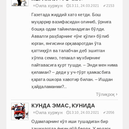
Оила хуржун
≡
🕔13:11, 24.03.2021
✔2153
Газетада жиддий хато кетди. Бош
муҳаррир вазифасидан олиниб, ўрнига
бошқа одам тайинланадиган бўлди.
Аввалги раҳбарнинг «ўнг қўли» бўлиб
юрган, янгисини орқаваротдан ўта
қаттиққўл ва талабчан деб эшитган
хўппа семиз, тепакал мухбирнинг
пайтавасига қурт тушди. – Энди мен нима
қиламан? – деди у уч-тўрт ҳамкасбига
қарата ошкора хавотир билан. – Ишдан
ҳайдаламанми?..
Тўлиқроқ

КУНДА ЭМАС, КУНИДА
Оила хуржун
≡
🕔13:10, 24.03.2021
✔2056
Одамларнинг кўп иши тушадиган бир
ташкилотда ёнғин рўй берди. У ердаги