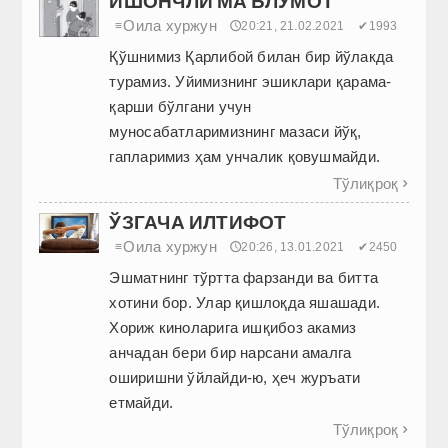
ИШОНЧЛИ МАЪЛУМОТ
Оила хуржун
≡
🕔20:21, 21.02.2021
✔1993
Қўшнимиз Қарлибой билан бир йўлакда
турамиз. Уйимизнинг эшиклари қарама-
қарши бўлгани учун
муносабатларимизнинг мазаси йўқ,
гапларимиз ҳам унчалик қовушмайди.
Тўлиқроқ

ЎЗГАЧА ИЛТИФОТ
Оила хуржун
≡
🕔20:26, 13.01.2021
✔2450
Эшматнинг тўртта фарзанди ва битта
хотини бор. Улар қишлоқда яшашади.
Хориж киноларига ишқибоз акамиз
анчадан бери бир нарсани амалга
оширишни ўйлайди-ю, ҳеч журъати
етмайди.
Тўлиқроқ
