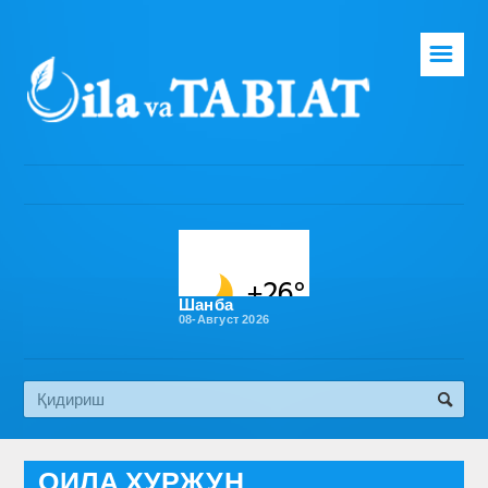
☰
Бош саҳифа
Таҳририят
Газета ҳақида
Раҳбарият
Бўлимлар
Шанба
08-Август 2026
Обуна
Алоқа
Эко медиа
ОИЛА ХУРЖУН