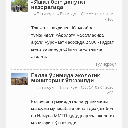
«Яшил боғ» депутат
назоратида
Етти кун
Етти кун
≡
≡
🕔15:55, 09.07.2026
✔106
Тошкент шаҳрининг Юнусобод
туманидаги «Адолат» маҳалласида
аҳоли мурожаати асосида 2 500 квадрат
метр майдонда «Яшил боғ» ташкил
этилди.
Тўлиқроқ

Ғалла ўримида экологик
мониторинг ўтказилди
Етти кун
Етти кун
≡
≡
🕔15:54, 09.07.2026
✔98
Косонсой туманида ғалла ўрим-йиғим
мавсуми муносабати билан Деҳқонобод
ва Намуна ММТП ҳудудларида экологик
мониторинг ўтказилди.