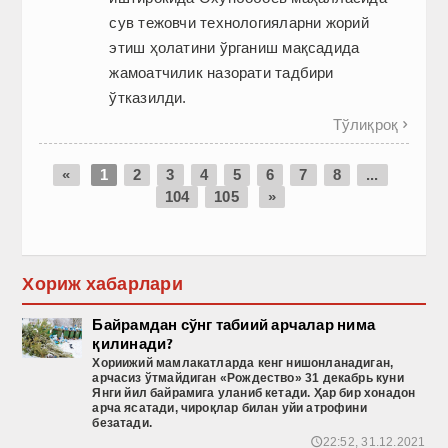
сув тежовчи технологияларни жорий
этиш ҳолатини ўрганиш мақсадида
жамоатчилик назорати тадбири
ўтказилди.
Тўлиқроқ

«
1
2
3
4
5
6
7
8
...
104
105
»
Хориж хабарлари
Байрамдан сўнг табиий арчалар нима
қилинади?
Хориижий
мамлакатларда
кенг
нишонланадиган
,
арчасиз
ўтмайдиган
«Рождество
» 31 декабрь
куни
Янги
йил
байрамига
уланиб
кетади
. Ҳар бир хонадон
арча ясатади, чироқлар билан уйи атрофини
безатади.
22:52, 31.12.2021
🕔