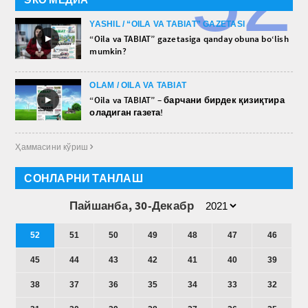
YASHIL / “OILA VA TABIAT” GAZETASI
►
“Oila va TABIAT” gazetasiga qanday obuna bo‘lish
mumkin?
OLAM / OILA VA TABIAT
►
“Oila va TABIAT” – барчани бирдек қизиқтира
оладиган газета!
Ҳаммасини кўриш 
СОНЛАРНИ ТАНЛАШ
Пайшанба, 30-Декабр
52
51
50
49
48
47
46
45
44
43
42
41
40
39
38
37
36
35
34
33
32