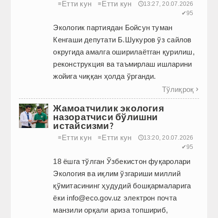
Етти кун
Етти кун
≡
≡
🕔13:27, 20.07.2026
✔95
Экологик партиядан Бойсун туман
Кенгаши депутати Б.Шукуров ўз сайлов
округида амалга оширилаётган қурилиш,
реконструкция ва таъмирлаш ишларини
жойига чиққан ҳолда ўрганди.
Тўлиқроқ

Жамоатчилик экология
назоратчиси бўлишни
истайсизми?
Етти кун
Етти кун
≡
≡
🕔13:20, 20.07.2026
✔95
18 ёшга тўлган Ўзбекистон фуқаролари
Экология ва иқлим ўзгариши миллий
қўмитасининг ҳудудий бош­қармаларига
ёки info@eco.gov.uz электрон почта
манзили орқали ариза топшириб,