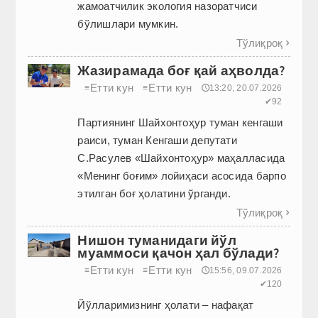
жамоатчилик экология назоратчиси
бўлишлари мумкин.
Тўлиқроқ

Жазирамада боғ қай аҳволда?
Етти кун
Етти кун
≡
≡
🕔13:20, 20.07.2026
✔92
Партиянинг Шайхонтоҳур туман кенгаши
раиси, туман Кенгаши депутати
С.Расулев «Шайхонтоҳур» маҳалласида
«Менинг боғим» лойиҳаси асосида барпо
этилган боғ ҳолатини ўрганди.
Тўлиқроқ

Нишон туманидаги йўл
муаммоси қачон ҳал бўлади?
Етти кун
Етти кун
≡
≡
🕔15:56, 09.07.2026
✔120
Йўлларимизнинг ҳолати – нафақат