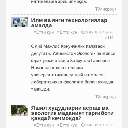
натижаларга эришилмоқда.
Тўлиқроқ

Илм ва янги технологиялар
амалда
Етти кун
Етти кун
≡
≡
🕔09:49, 06.07.2026
✔110
Олий Мажлис Қонунчилик палатаси
депутати, Ўзбекистон Экологик партияси
фракцияси аъзоси Хайрулло Гаппоров
Наманган давлат техника
университетининг сунъий интеллект
лабораторияси фаолияти билан яқиндан
танишди.
Тўлиқроқ

Яшил ҳудудларни асраш ва
экологик маданият тарғиботи
қандай кечмоқда?
Етти кун
Етти кун
≡
≡
🕔09:49, 06.07.2026