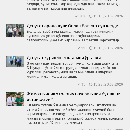
бефарқ бўлмаслик, ҳар бир одимда она табиатга меҳр
ва масъулият кўрсатиш демакдир.
✔ 103 🕔 15:11, 23.07.2026
Депутат аралашуви билан боғчага сув келди
Болалар тарбияланадиган мас­канда тоза ичимлик
сувнинг узлуксиз бўлиши жигаргўшаларимиз
саломатлиги учун энг бирламчи ва ҳаётий заруратдир.
✔ 99 🕔 15:11, 23.07.2026
Депутат қурилиш ишларини ўрганди
Экологик партиядан Бойсун туман Кенгаши депутати
Б.Шукуров ўз сайлов округида амалга оширилаётган
қурилиш, реконструкция ва таъмирлаш ишларини
жойига чиққан ҳолда ўрганди.
✔ 95 🕔 13:27, 20.07.2026
Жамоатчилик экология назоратчиси бўлишни
истайсизми?
18 ёшга тўлган Ўзбекистон фуқаролари Экология ва
иқлим ўзгариши миллий қўмитасининг ҳудудий бош­
қармаларига ёки info@eco.gov.uz электрон почта
манзили орқали ариза топшириб, жамоатчилик экология
назоратчиси бўлишлари мумкин.