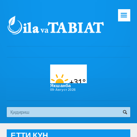
☰
Бош саҳифа
Таҳририят
Газета ҳақида
Раҳбарият
Бўлимлар
Якшанба
09-Август 2026
Обуна
Алоқа
Эко медиа
ЕТТИ КУН