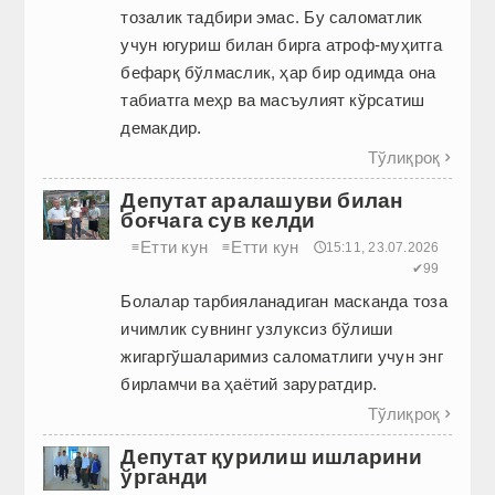
тозалик тадбири эмас. Бу саломатлик
учун югуриш билан бирга атроф-муҳитга
бефарқ бўлмаслик, ҳар бир одимда она
табиатга меҳр ва масъулият кўрсатиш
демакдир.
Тўлиқроқ

Депутат аралашуви билан
боғчага сув келди
Етти кун
Етти кун
≡
≡
🕔15:11, 23.07.2026
✔99
Болалар тарбияланадиган мас­канда тоза
ичимлик сувнинг узлуксиз бўлиши
жигаргўшаларимиз саломатлиги учун энг
бирламчи ва ҳаётий заруратдир.
Тўлиқроқ

Депутат қурилиш ишларини
ўрганди