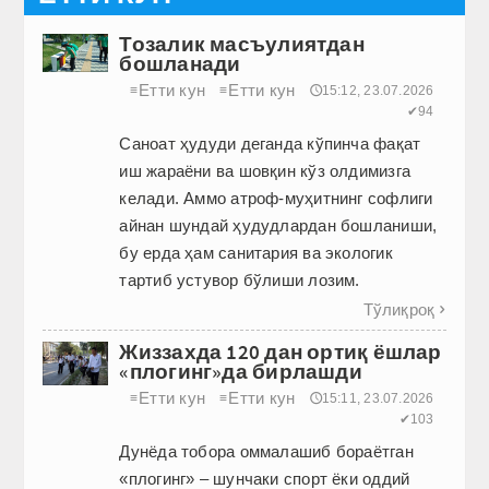
Тозалик масъулиятдан
бошланади
Етти кун
Етти кун
≡
≡
🕔15:12, 23.07.2026
✔94
Саноат ҳудуди деганда кўпинча фақат
иш жараёни ва шовқин кўз олдимизга
келади. Аммо атроф-муҳитнинг софлиги
айнан шундай ҳудудлардан бошланиши,
бу ерда ҳам санитария ва экологик
тартиб устувор бўлиши лозим.
Тўлиқроқ

Жиззахда 120 дан ортиқ ёшлар
«плогинг»да бирлашди
Етти кун
Етти кун
≡
≡
🕔15:11, 23.07.2026
✔103
Дунёда тобора оммалашиб бораётган
«плогинг» – шунчаки спорт ёки оддий