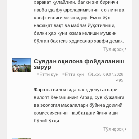
ҳаракат қулайлиги, балки энг биринчи
нав­батда фуқароларимизнинг соғлиғи ва
хавфсизлиги мезонидир. Ёмон йўл
нафақат вақт ва маблағ йўқотилиши,
балки ҳар куни юзага келиши мумкин
бўлган бахтсиз ҳодисалар хавфи демак.
Тўлиқроқ

Сувдан оқилона фойдаланиш
зарур
Етти кун
Етти кун
≡
≡
🕔15:55, 09.07.2026
✔95
Фарғона вилоятида халқ депутатлари
вилоят Кенгашининг Аграр, сув хўжалиги
ва экология масалалари бўйича доимий
комиссиясининг навбатдаги йиғилиши
бўлиб ўтди.
Тўлиқроқ
