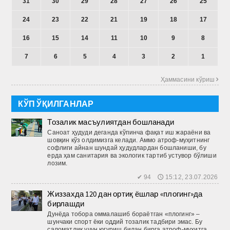
31
30
29
28
27
26
25
24
23
22
21
19
18
17
16
15
14
11
10
9
8
7
6
5
4
3
2
1
Ҳаммасини кўриш 
КЎП ЎҚИЛГАНЛАР
Тозалик масъулиятдан бошланади
Саноат ҳудуди деганда кўпинча фақат иш жараёни ва
шовқин кўз олдимизга келади. Аммо атроф-муҳитнинг
софлиги айнан шундай ҳудудлардан бошланиши, бу
ерда ҳам санитария ва экологик тартиб устувор бўлиши
лозим.
✔ 94 🕔 15:12, 23.07.2026
Жиззахда 120 дан ортиқ ёшлар «плогинг»да
бирлашди
Дунёда тобора оммалашиб бораётган «плогинг» –
шунчаки спорт ёки оддий тозалик тадбири эмас. Бу
саломатлик учун югуриш билан бирга атроф-муҳитга