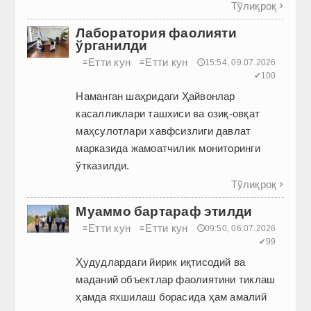
Тўлиқроқ

Лаборатория фаолияти
ўрганилди
Етти кун
Етти кун
≡
≡
🕔15:54, 09.07.2026
✔100
Наманган шаҳридаги Ҳайвонлар
касалликлари ташхиси ва озиқ-овқат
маҳсулотлари хавфсизлиги давлат
марказида жамоатчилик мониторинги
ўтказилди.
Тўлиқроқ

Муаммо бартараф этилди
Етти кун
Етти кун
≡
≡
🕔09:50, 06.07.2026
✔99
Ҳудудлардаги йирик иқтисодий ва
маданий объектлар фаолиятини тиклаш
ҳамда яхшилаш борасида ҳам амалий