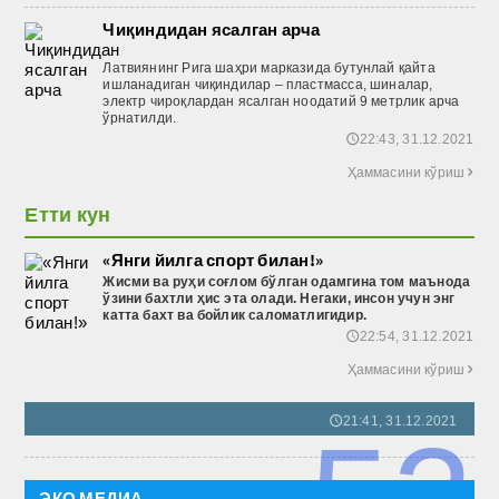
Чиқиндидан ясалган арча
Латвиянинг Рига шаҳри марказида бутунлай қайта
ишланадиган чиқиндилар – пластмасса, шиналар,
электр чироқлардан ясалган ноодатий 9 метрлик арча
ўрнатилди.
22:43, 31.12.2021
🕔
Ҳаммасини кўриш

Етти кун
«Янги йилга спорт билан!»
Жисми ва руҳи соғлом бўлган одамгина том маънода
ўзини бахтли ҳис эта олади. Негаки, инсон учун энг
катта бахт ва бойлик саломатлигидир.
22:54, 31.12.2021
🕔
Ҳаммасини кўриш

21:41, 31.12.2021
🕔
52
ЭКО МЕДИА