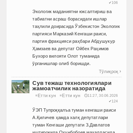
✔106
Экологик маданиятни юксалтириш ва
табиатни асраш борасидаги ишлар
таҳлили доирасида Ўзбекистон Экологик
партияси Марказий Кенгаши раиси,
партия фракцияси раҳбари Абдушукур
Ҳамзаев ва депутат Ойбек Раҳимов
Бухоро вилояти Олот туманида
ўрганишлар олиб боришди.
Тўлиқроқ

Сув тежаш технологиялари
жамоатчилик назоратида
Етти кун
Етти кун
≡
≡
🕔11:27, 30.06.2026
✔124
ЎЭП Тупроққалъа туман кенгаши раиси
А.Қиличев ҳамда халқ депутатлари
туман Кенгаши депутати З.Давлатов
иштирокида Охунбобоев маҳалласида