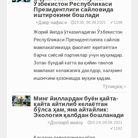
Ўзбекистон Республикаси
Президентлиги сайловида
иштирокини бошлади
Давр нафаси
≡
🕔15:30, 06.08.2021
✔1168
Жорий йилда ўтказиладиган Ўзбекистон
Республикаси Президентлигига сайлов
мамлакатимизда фаолият юритаётган
барча сиёсий партиялар учун муҳимдир.
Зотан бундай катта ва қийин танлов
мамлакат келажагига дахлдор, халқнинг
ишончини қозонишда муҳим қадам.
Тўлиқроқ

Минг йиллардан буён қайта-
қайта айтилиб келаётган
бўлса ҳам, яна айтайлик:
Экология қалбдан бошланади
Долзарб мавзу
≡
🕔15:29, 06.08.2021
✔1182
Касални даволагандан кўра,