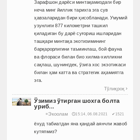
Зарафшон дарёси минтақамиздаги бир
неча минг йиллик тарихга эга сув
ҳавзаларидан бири ҳисобланади. Умумий
узунлиги 877 километрни ташкил
қиладиган бу дарё суғориш ишларидан
ташқари минтақа экотизимининг
барқарорлигини таъминлаш, бой фауна
ва флораси билан био хилма-хилликни
сақлаш, шунингдек, ўзига хос экзотикаси
билан ҳам катта ва стратегик аҳамиятга
эга.
Тўлиқроқ

Ўзимиз ўтирган шохга болта
уриб...
Экоолам
≡
🕔15:14, 06.08.2021
✔1521
ёхуд табиатдан яна қандай аянчли жавоб
кутяпмиз?