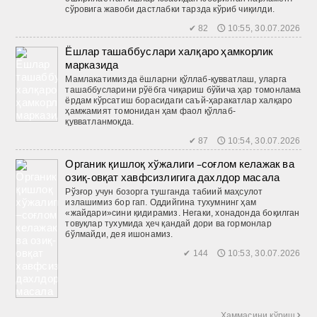
сўровига жавоби дастлабки тарзда кўриб чиқилди.
✔ 82 🕔 10:55, 30.07.2026
Ёшлар ташаббуслари халқаро ҳамкорлик
марказида
Мамлакатимизда ёшларни қўллаб-қувватлаш, уларга
ташаб­бусларини рўёбга чиқариш бўйича ҳар томонлама
ёрдам кўрсатиш борасидаги саъй-ҳаракатлар халқаро
ҳамжамият томонидан ҳам фаол қўллаб-
қувватланмоқда.
✔ 87 🕔 10:54, 30.07.2026
Органик қишлоқ хўжалиги –соғлом келажак ва
озиқ-овқат хавфсизлигига дахлдор масала
Рўзғор учун бозорга тушганда табиий маҳсулот
излашимиз бор гап. Оддийгина тухумнинг ҳам
«жайдари»сини қидирамиз. Негаки, хонадонда боқилган
товуқлар тухумида ҳеч қандай дори ва гормонлар
бўлмайди, дея ишонамиз.
✔ 144 🕔 10:53, 30.07.2026
Ҳаммасини кўриш 