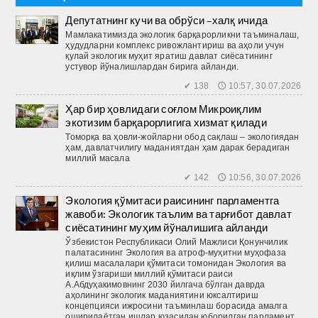
Депутатнинг кучи ва обрўси –халқ ичида
Мамлакатимизда экологик барқарорликни таъминалаш,
ҳудудларни комплекс ривожлантириш ва аҳоли учун
қулай экологик муҳит яратиш давлат сиёсатининг
устувор йўналишлардан бирига айланди.
✔ 138 🕔 10:57, 30.07.2026
Ҳар бир ҳовлидаги соғлом Микроиқлим
экотизим барқарорлигига хизмат қилади
Томорқа ва ҳовли-жойларни обод сақлаш – экологиядан
ҳам, давлатчилигу маданиятдан ҳам дарак берадиган
миллий масала
✔ 142 🕔 10:56, 30.07.2026
Экология қўмитаси раисининг парламентга
жавоби: Экологик таълим ва тарғибот давлат
сиёсатининг муҳим йўналишига айланди
Ўзбекистон Республикаси Олий Мажлиси Қонунчилик
палатасининг Экология ва атроф-муҳитни муҳофаза
қилиш масалалари қўмитаси томонидан Экология ва
иқлим ўзгариши миллий қўмитаси раиси
А.Абдуҳакимовнинг 2030 йилгача бўлган даврда
аҳолининг экологик маданиятини юксалтириш
концепцияси ижросини таъминлаш борасида амалга
оширилаётган ишлар юзасидан юборилган парламент