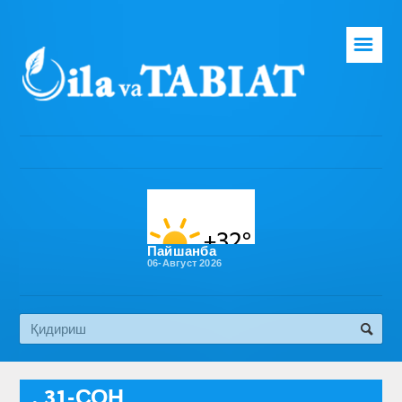
☰
Бош саҳифа
Таҳририят
Газета ҳақида
Раҳбарият
Бўлимлар
Пайшанба
06-Август 2026
Обуна
Алоқа
Эко медиа
, 31-СОН