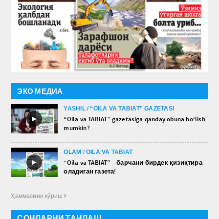
ЭКО МЕДИА
YASHIL / “OILA VA TABIAT” GAZETASI
►
“Oila va TABIAT” gazetasiga qanday obuna bo‘lish
mumkin?
OLAM / OILA VA TABIAT
►
“Oila va TABIAT” – барчани бирдек қизиқтира
оладиган газета!
Ҳаммасини кўриш 
СОНЛАРНИ ТАНЛАШ