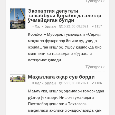
Тўлиқроқ

Экопартия депутати
ташаббуси Қорабоғда электр
ўчмайдиган бўлди
Халқ билан
≡
🕔15:22, 06.08.2021
✔1117
Қорабоғ – Муборак туманидаги «Сариқ»
маҳалла фуқаролар йиғини ҳудудида
жойлашган қишлоқ. Ушбу қишлоқда бир
минг икки юз нафардан зиёд аҳоли
истиқомат қилади.
Тўлиқроқ

Маҳаллага оқар сув борди
Халқ билан
≡
🕔15:21, 06.08.2021
✔1186
Маълумки, қишлоқ одамлари томорқадан
рўзғор ўтказади. Нишон туманидаги
Пахтаобод қишлоғи «Пахтазор»
маҳалласи аҳолиси хонадонларида ҳам