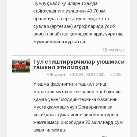
чумчуқ каби қушларни ҳамда
сайғоқларнинг изларини 40-70 км.
оралиғида ва ер тагидан чиқаётган
сувлар (артезиан) атрофларида ўсиб
ривожланаётган қамишзорларда учратиш
мумкинлигини кўрсатди.
Тўлиқроқ

Гул етиштирувчилар уюшмаси
ташкил этилмоқда
Жараён
≡
🕔15:23, 06.08.2021
✔1125
Уюшма фаолиятини ташкил этиш,
малакали мутахассисларни жалб қилиш
ҳамда унинг моддий-техника базасини
мустаҳкамлаш учун Боғдорчилик ва
иссиқхона хўжалигини ривожлантириш
жамғармаси ҳисобидан 20 миллиард сўм
ажратилмоқда.