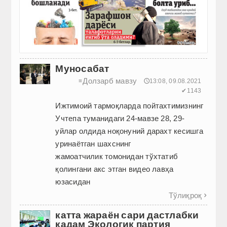
Муносабат
Долзарб мавзу
≡
🕔13:08, 09.08.2021
✔1143
Ижтимоий тармоқларда пойтахтимизнинг
Учтепа туманидаги 24-мавзе 28, 29-
уйлар олдида ноқонуний дарахт кесишга
уринаётган шахснинг
жамоатчилик томонидан тўхтатиб
қолингани акс этган видео лавҳа
юзасидан
Тўлиқроқ

катта жараён сари дастлабки
қадам Экологик партия