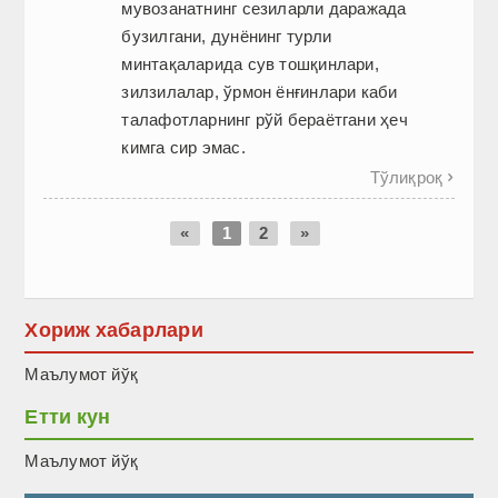
мувозанатнинг сезиларли даражада
бузилгани, дунёнинг турли
минтақаларида сув тошқинлари,
зилзилалар, ўрмон ёнғинлари каби
талафотларнинг рўй бераётгани ҳеч
кимга сир эмас.
Тўлиқроқ

«
1
2
»
Хориж хабарлари
Маълумот йўқ
Етти кун
Маълумот йўқ