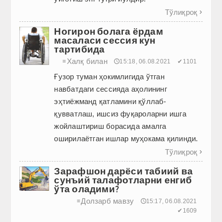
Тўлиқроқ

Ногирон болага ёрдам
масаласи сессия кун
тартибида
Халқ билан
≡
🕔15:18, 06.08.2021
✔1101
Ғузор туман ҳокимлигида ўтган
навбатдаги сессияда аҳолининг
эҳтиёжманд қатламини қўллаб-
қувватлаш, ишсиз фуқароларни ишга
жойлаштириш борасида амалга
оширилаётган ишлар муҳокама қилинди.
Тўлиқроқ

Зарафшон дарёси табиий ва
сунъий талафотларни енгиб
ўта оладими?
Долзарб мавзу
≡
🕔15:17, 06.08.2021
✔1609