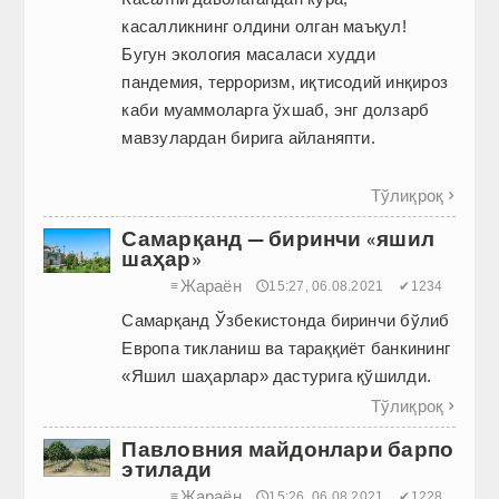
касалликнинг олдини олган маъқул!
Бугун экология масаласи худди
пандемия, терроризм, иқтисодий инқироз
каби муаммоларга ўхшаб, энг долзарб
мавзулардан бирига айланяпти.
Тўлиқроқ

Самарқанд — биринчи «яшил
шаҳар»
Жараён
≡
🕔15:27, 06.08.2021
✔1234
Самарқанд Ўзбекистонда биринчи бўлиб
Европа тикланиш ва тараққиёт банкининг
«Яшил шаҳарлар» дастурига қўшилди.
Тўлиқроқ

Павловния майдонлари барпо
этилади
Жараён
≡
🕔15:26, 06.08.2021
✔1228