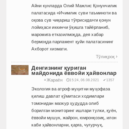
Айни кунларда Олий Мажлис Қонунчилик
палатасида «Ичимлик суви таъминоти ва
оқова сув чиқариш тўғрисида»ги қонун
лойиҳаси иккинчи ўқишга тайёрланиб,
маромига етказилмоқда, дея хабар
бермоқда парламент қуйи палатасининг
Ахборот хизмати.
Тўлиқроқ

Денгизнинг қуриган
майдонида ёввойи ҳайвонлар
Жараён
≡
🕔15:24, 06.08.2021
✔1357
Экология ва атроф муҳитни муҳофаза
қилиш давлат қўмитаси ходимлари
томонидан мазкур ҳудудда олиб
борилган мониторинг ишлари тулки, қуён,
ёввойи мушук, жайрон, юмронқозиқ, илон
каби ҳайвонларни, қарға, чуғурчуқ,