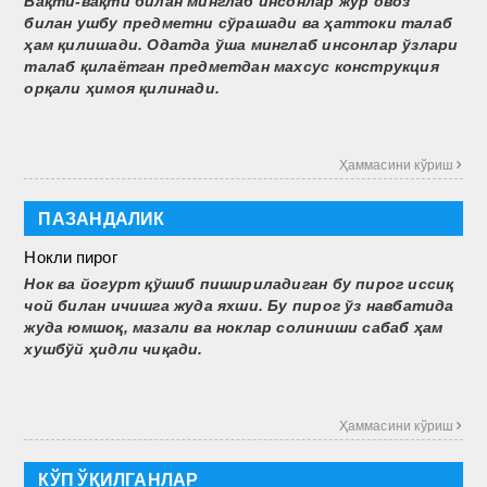
Вақти-вақти билан минг­лаб инсонлар жўр овоз
билан ушбу предметни сўрашади ва ҳаттоки талаб
ҳам қилишади. Одатда ўша минглаб инсонлар ўзлари
талаб қилаётган предметдан махсус конструкция
орқали ҳимоя қилинади.
Ҳаммасини кўриш 
ПАЗАНДАЛИК
Нокли пирог
Нок ва йогурт қўшиб пишириладиган бу пирог иссиқ
чой билан ичишга жуда яхши. Бу пирог ўз навбатида
жуда юмшоқ, мазали ва ноклар солиниши сабаб ҳам
хушбўй ҳидли чиқади.
Ҳаммасини кўриш 
КЎП ЎҚИЛГАНЛАР