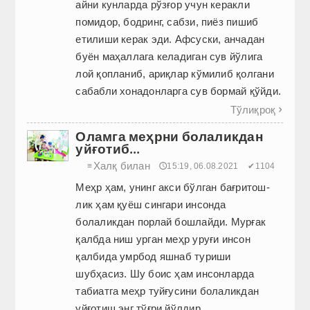
айни кунларда рўзғор учун керакли
помидор, бодринг, сабзи, пиёз пишиб
етилиши керак эди. Афсуски, анчадан
буён маҳаллага келадиган сув йўлига
лой қопланиб, ариқлар кўмилиб қолгани
сабабли хонадонларга сув бормай қўйди.
Тўлиқроқ

Оламга меҳрни болаликдан
уйғотиб...
Халқ билан
≡
🕔15:19, 06.08.2021
✔1104
Меҳр ҳам, унинг акси бўлган бағри­тош­
лик ҳам қуёш сингари инсонда
болаликдан порлай бошлайди. Мурғак
қалбда ниш урган меҳр уруғи инсон
қалбида умрбод яшнаб туриши
шубҳасиз. Шу боис ҳам инсонларда
табиатга меҳр туйғусини болаликдан
уйғотиш энг тўғри йўлдир.