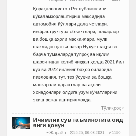
Қорақалпоғистон Республикасини
кўкаламзорлаштириш мақсадида
автомобил йўллари дала четлари,
инфраструктура объектлари, шаҳарлар
ва бошқа аҳоли мас­канлари, мулк
шаклидан қатъи назар Нукус шаҳри ва
барча туманларда тупроқ ва иқлим
шароитидан келиб чиққан ҳолда 2021 йил
куз ва 2022 йилнинг баҳор ойларида
павловния, тут, тез ўсувчи ва бошқа
манзарали дарахтлар ва аҳоли
хонадонлари олдига узум кўчатларини
экиш режалаштирилмоқда.
Тўлиқроқ

Ичимлик сув таъминотига оид
янги қонун
Жараён
≡
🕔15:25, 06.08.2021
✔1150