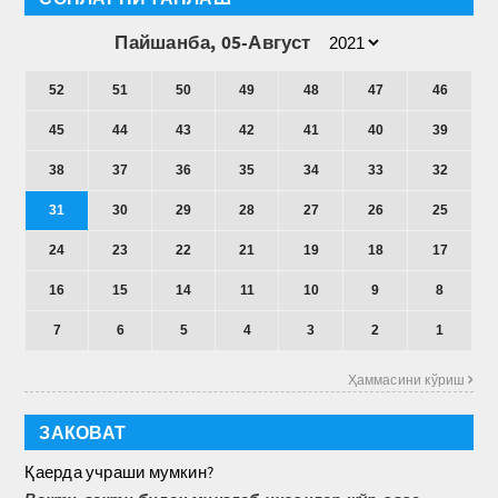
Пайшанба, 05-Август
52
51
50
49
48
47
46
45
44
43
42
41
40
39
38
37
36
35
34
33
32
31
30
29
28
27
26
25
24
23
22
21
19
18
17
16
15
14
11
10
9
8
7
6
5
4
3
2
1
Ҳаммасини кўриш 
ЗАКОВАТ
Қаерда учраши мумкин?