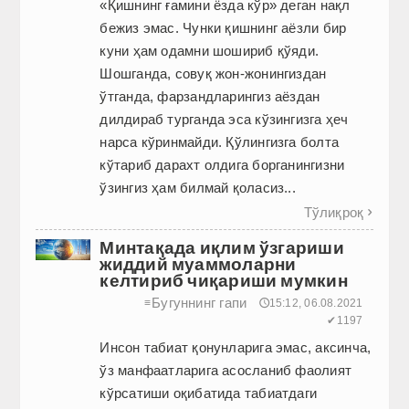
«Қишнинг ғамини ёзда кўр» деган нақл
бежиз эмас. Чунки қишнинг аёзли бир
куни ҳам одамни шошириб қўяди.
Шошганда, совуқ жон-жонингиздан
ўтганда, фарзандларингиз аёздан
дилдираб турганда эса кўзингизга ҳеч
нарса кўринмайди. Қўлингизга болта
кўтариб дарахт олдига борганингизни
ўзингиз ҳам билмай қоласиз...
Тўлиқроқ

Минтақада иқлим ўзгариши
жиддий муаммоларни
келтириб чиқариши мумкин
Бугуннинг гапи
≡
🕔15:12, 06.08.2021
✔1197
Инсон табиат қонунларига эмас, аксинча,
ўз манфаатларига асосланиб фаолият
кўрсатиши оқибатида табиатдаги