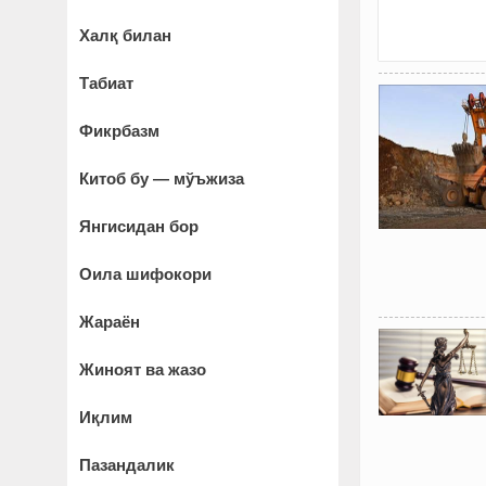
Халқ билан
Табиат
Фикрбазм
Китоб бу — мўъжиза
Янгисидан бор
Оила шифокори
Жараён
Жиноят ва жазо
Иқлим
Пазандалик