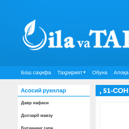
Бош саҳифа
Таҳририят
Обуна
Алоқа
Асосий рукнлар
, 51-СОН
Давр нафаси
Долзарб мавзу
Бугуннинг гапи