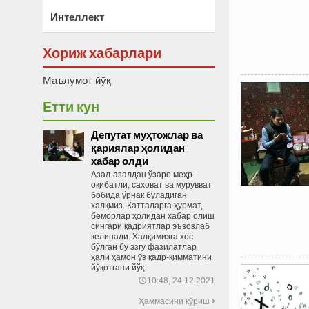
Интеллект
Хориж хабарлари
Маълумот йўқ
Етти кун
Депутат муҳтожлар ва
қариялар ҳолидан
хабар олди
Азал-азалдан ўзаро меҳр-
оқибатли, саховат ва мурувват
бобида ўрнак бўладиган
халқмиз. Катталарга ҳурмат,
беморлар ҳолидан хабар олиш
сингари қадриятлар эъзозлаб
келинади. Халқимизга хос
бўлган бу эзгу фазилатлар
ҳали ҳамон ўз қадр-қимматини
йўқотгани йўқ.
10:48, 24.12.2021
🕔
Ҳаммасини кўриш
