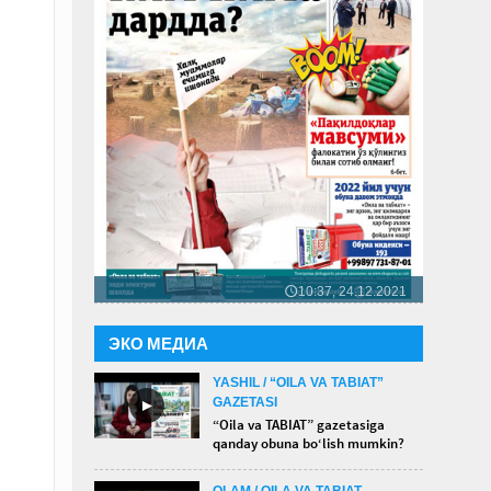
10:37, 24.12.2021
🕔
ЭКО МЕДИА
YASHIL / “OILA VA TABIAT”
GAZETASI
►
“Oila va TABIAT” gazetasiga
qanday obuna bo‘lish mumkin?
OLAM / OILA VA TABIAT