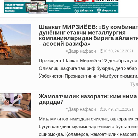
Шавкат МИРЗИЁЕВ: «Бу комбина
дунёнинг етакчи металлургия
компанияларидан бирига айлант
– асосий вазифа»
Давр нафаси
≡
🕔10:50, 24.12.2021
Президент Шавкат Мирзиёев 22 декабрь куни
Олмалиқ шаҳрига ташриф буюрди, дея хабар
Ўзбекистон Президентининг Матбуот хизмати
Тўл
Жамоатчилик назорати: ким нима
дардда?
Давр нафаси
≡
🕔10:49, 24.12.2021
Маълумки юртимиздаги очиқлик, ошкоралик с
бугун халқнинг муаммолар ечимига бўлган иш
оширмоқда. Қолаверса, жамоатчилик назорат