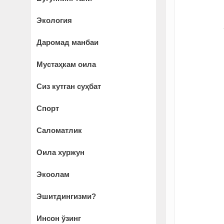
Экология
Даромад манбаи
Мустаҳкам оила
Сиз кутган суҳбат
Спорт
Саломатлик
Оила хуржун
Экоолам
Эшитдингизми?
Инсон ўзинг