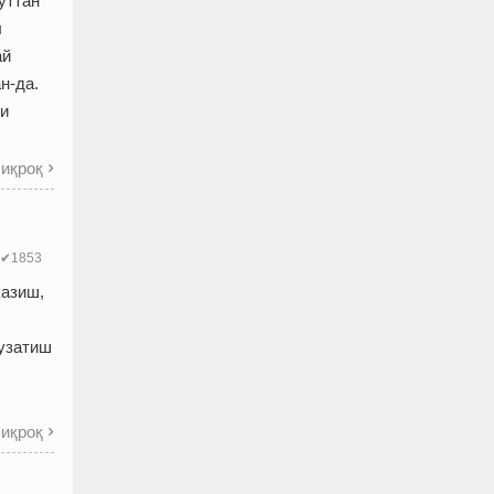
ўттан
л
ай
н-да.
ши
иқроқ

✔1853
казиш,
кузатиш
иқроқ
