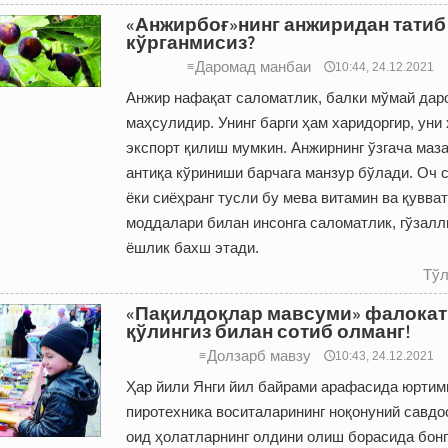
«Анжирбоғ»нинг анжиридан татиб
кўрганмисиз?
Даромад манбаи
≡
🕔10:44, 24.12.2021
Анжир нафақат саломатлик, балки мўмай дар
маҳсулидир. Унинг барги ҳам харидоргир, уни
экспорт қилиш мумкин. Анжирнинг ўзгача маза
антиқа кўриниши барчага манзур бўлади. Оч 
ёки сиёҳранг тусли бу мева витамин ва қувва
моддалари билан инсонга саломатлик, гўзалл
ёшлик бахш этади.
Тўл
«Пақилдоқлар мавсуми» фалокат
қўлингиз билан сотиб олманг!
Долзарб мавзу
≡
🕔10:43, 24.12.2021
Ҳар йили Янги йил байрами арафасида юртим
пиротехника воситаларининг ноқонуний савдо
оид ҳолатларнинг олдини олиш борасида бонг