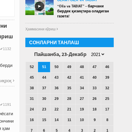
►
“Oila va TABIAT” – барчани
бирдек қизиқтира оладиган
газета!
тни
Ҳаммасини кўриш 
ириш
СОНЛАРНИ ТАНЛАШ
✔1132
Пайшанба, 23-Декабр
 берди
52
51
50
49
48
47
46
.
45
44
43
42
41
40
39
иқроқ

38
37
36
35
34
33
32
31
30
29
28
27
26
25
✔1191
24
23
22
21
19
18
17
иёсати
16
15
14
11
10
9
8
ончини
и ҳам
7
6
5
4
3
2
1