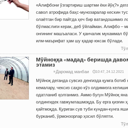
«Алифбони ўзгартириш шартми ёки йўқ?» дег
савол атрофида баҳс-мунозаралар кескин тус
олаётган бир пайтда ҳеч бир ватандошимиз л
бўлмаслиги керак, деб ўйлайман. Алифбо – м
онгининг машъаласи. У қанчалик мукаммал бў
илм-маърифат ҳам шу қадар юксак бўлади.
Тўл
Мўйноққа «мадад» беришда даво
этамиз
Даромад манбаи
≡
🕔10:47, 24.12.2021
Мўйноқ деганда сувсиз денгизда қумга ботиб 
кемалару, чексиз саҳро кўз олдимизга келиши
одатланиб қолганмиз. Аммо бугун Мўйноқ яна
олдингидек гавжумлашмоқда. Бу ерга қизғин ҳ
қайтмоқда. Қуриган сув туби кундан-кунга яш
бурканиб, ўрмонзорлар ҳосил бўляпти.
Тўл