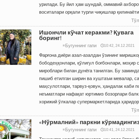
урилади. Бу йил ҳам шундай, оммавий ахборо
воситалари орқали турли чиқишлар қилинаёти
Тўл
Ишончли кўчат керакми? Қувага
боринг!
Бугуннинг гапи
≡
🕔10:42, 24.12.2021
Фарғона диёри азал-азалдан ўзининг миришко
бободеҳқонлари, қўлигул боғбонлари, моҳир 
мироблари билан дунёга танилган. Бу заминд
пишиб етилган ширин ва хуштаъм мевалар, с
маҳсулотлари, тарвуз-қовун, ҳандалак каби п
неъматлари нафақат юртимиз бозорлари балк
хорижий ўлкалар супермаркетларида ҳаридор
Тўл
«Нўрмалний» паркни кўрмадинги
Бугуннинг гапи
≡
🕔10:41, 24.12.2021