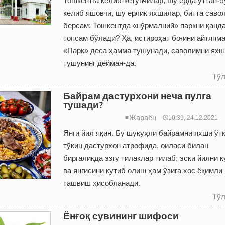
Тошкентга келиб-кетувчилар, шу ерда ўттан-б
келиб яшовчи, шу ерлик яхшилар, битта саво
берсам: Тошкентда «нўрмалний» парк­ни қанд
топсам бўлади? Ҳа, истироҳат боғини айтяпма
«Парк» деса ҳамма тушунади, саволимни ях
тушунинг дейман-да.
Тўл
Байрам дастурхони неча пулга
тушади?
Жараён
≡
🕔10:39, 24.12.2021
Янги йил яқин. Бу шукуҳли байрамни яхши ўт
тўкин дастурхон атрофида, оиласи билан
биргаликда эзгу тилаклар тилаб, эски йилни 
ва янгисини кутиб олиш ҳам ўзига хос ёқимли
ташвиш ҳисобланади.
Тўл
Ёнғоқ сувининг шифоси