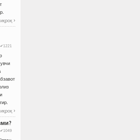
т
р.
иқроқ

✔1221
р
сувчи
а
абзавот
олиз
и
гир.
иқроқ

зми?
✔1049