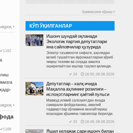
Ҳаммасини кўриш 
КЎП ЎҚИЛГАНЛАР
иқроқ

Ишонч шундай оқланади
Экологик партия депутатлари
яна сайловчилар ҳузурида
✔1182
Электр таъминоти сифати, аҳолидан
келиб тушаётган мурожаатларни кўриб
а
чиқиш тизими ва соҳада амалга
оширилаётган ишлар таҳлил қилинди.
олиш
✔ 24 🕔 16:50, 06.08.2026
имизга
Депутатлар – халқ ичида
Маҳалла аҳлининг розилиги –
 қадр-
ислоҳотларнинг ҳаётий пульси
Мавжуд илмий салоҳиятдан янада
иқроқ
самарали фойдаланиш, амалий

тадқиқотлар кўламини кенгайтириш
юзасидан қўшимча тавсиялар берилди.
ифода
✔ 33 🕔 16:49, 06.08.2026
✔1188
Яшил келажак сари ишонч билан