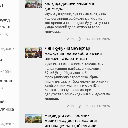
халқ иродасини намойиш
ан
қилмоқда
Иқлим ўзгариши, сув танқислиги, ҳаво
ифлосланиши ва биохилма-хилликнинг
оқайд
қисқариши инсониятдан бугунги куннинг
иллат
ўзида амалий ҳаракатларни талаб
қилмоқда.
лса,
✔ 29 🕔 16:47, 06.08.2026
Янги ҳуқуқий меъёрлар
иқроқ

масъулият ва жавобгарликни
оширишга қаратилган
м
Куни кеча Олий Мажлис Қонунчилик
палатасининг навбатдаги мажлиси
✔1064
бўлиб ўтди. Унда дастлаб
фракцияларда атрофлича кўриб
қолган
чиқилган, давлат бошқаруви ва жамият
хавфсизлиги учун ғоят муҳим бўлган
га
бир қатор қонун лойиҳалари
депутатлар томонидан қизғин муҳокама
қилинди.
аёт
✔ 29 🕔 16:45, 06.08.2026
илликка
Чиқинди эмас – бойлик:
Биоиқтисодиёт ва экологик
иқроқ

инновациялар ҳаётимизни