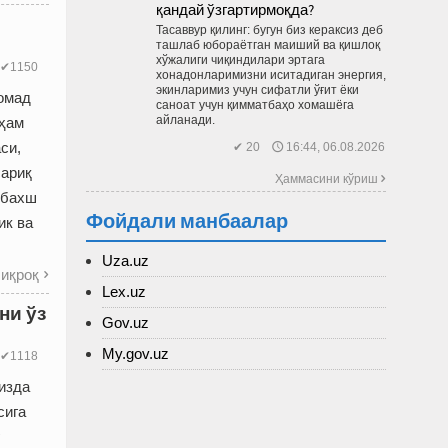
қандай ўзгартирмоқда?
Тасаввур қилинг: бугун биз кераксиз деб
ташлаб юбораётган маиший ва қиш­лоқ
хўжалиги чиқиндилари эртага
✔1150
хонадонларимизни иситадиган энергия,
экинларимиз учун сифатли ўғит ёки
омад
саноат учун қимматбаҳо хомашёга
айланади.
 ҳам
си,
✔ 20 🕔 16:44, 06.08.2026
сариқ
Ҳаммасини кўриш 
тбахш
Фойдали манбаалар
ик ва
Uza.uz
иқроқ

Lex.uz
ни ўз
Gov.uz
My.gov.uz
✔1118
изда
сига