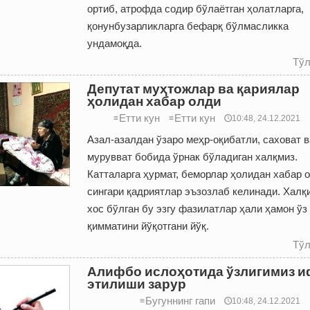
ортиб, атрофда содир бўлаётган ҳолатларга,
қонунбузарликларга бефарқ бўлмасликка
ундамоқда.
Тўл
Депутат муҳтожлар ва қариялар
ҳолидан хабар олди
Етти кун
Етти кун
≡
≡
🕔10:48, 24.12.2021
Азал-азалдан ўзаро меҳр-оқибатли, саховат в
мурувват бобида ўрнак бўладиган халқмиз.
Катталарга ҳурмат, беморлар ҳолидан хабар 
сингари қадриятлар эъзозлаб келинади. Халқ
хос бўлган бу эзгу фазилатлар ҳали ҳамон ўз
қимматини йўқотгани йўқ.
Тўл
Алифбо ислоҳотида ўзлигимиз 
этилиши зарур
Бугуннинг гапи
≡
🕔10:48, 24.12.2021