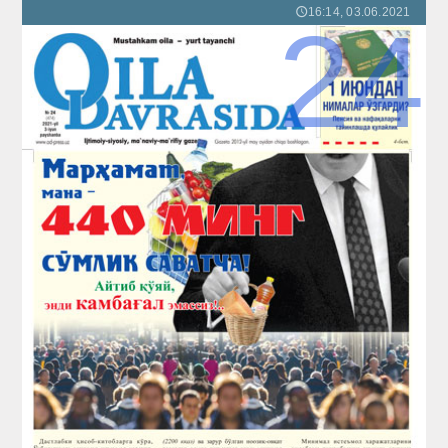
16:14, 03.06.2021
🕔
24