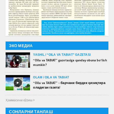
ЭКО МЕДИА
YASHIL / “OILA VA TABIAT” GAZETASI
►
“Oila va TABIAT” gazetasiga qanday obuna bo‘lish
mumkin?
OLAM / OILA VA TABIAT
►
“Oila va TABIAT” – барчани бирдек қизиқтира
оладиган газета!
Ҳаммасини кўриш 
СОНЛАРНИ ТАНЛАШ