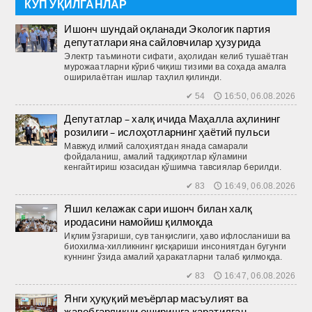
КЎП ЎҚИЛГАНЛАР
Ишонч шундай оқланади Экологик партия
депутатлари яна сайловчилар ҳузурида
Электр таъминоти сифати, аҳолидан келиб тушаётган
мурожаатларни кўриб чиқиш тизими ва соҳада амалга
оширилаётган ишлар таҳлил қилинди.
✔ 54 🕔 16:50, 06.08.2026
Депутатлар – халқ ичида Маҳалла аҳлининг
розилиги – ислоҳотларнинг ҳаётий пульси
Мавжуд илмий салоҳиятдан янада самарали
фойдаланиш, амалий тадқиқотлар кўламини
кенгайтириш юзасидан қўшимча тавсиялар берилди.
✔ 83 🕔 16:49, 06.08.2026
Яшил келажак сари ишонч билан халқ
иродасини намойиш қилмоқда
Иқлим ўзгариши, сув танқислиги, ҳаво ифлосланиши ва
биохилма-хилликнинг қисқариши инсониятдан бугунги
куннинг ўзида амалий ҳаракатларни талаб қилмоқда.
✔ 83 🕔 16:47, 06.08.2026
Янги ҳуқуқий меъёрлар масъулият ва
жавобгарликни оширишга қаратилган