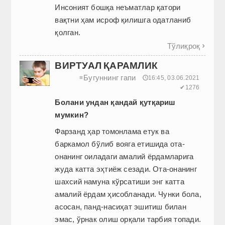
Инсоният бошқа неъматлар қатори
вақтни ҳам исроф қилишга одатланиб
қолган.
Тўлиқроқ

ВИРТУАЛ ҚАРАМЛИК
Бугуннинг гапи
≡
🕔16:45, 03.06.2021
✔1276
Болани ундан қандай қутқариш
мумкин?
Фарзанд ҳар томонлама етук ва
баркамол бўлиб вояга етишида ота-
онанинг оиладаги амалий ёрдамларига
жуда катта эҳтиёж сезади. Ота-онанинг
шахсий намуна кўрсатиши энг катта
амалий ёрдам ҳисобланади. Чунки бола,
асосан, панд-насиҳат эшитиш билан
эмас, ўрнак олиш орқали тарбия топади.