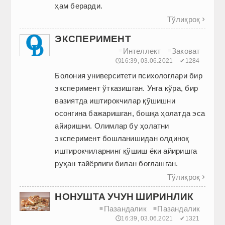
ҳам берарди.
Тўлиқроқ

ЭКСПЕРИМЕНТ
Интеллект
Заковат
≡
≡
🕔16:39, 03.06.2021
✔1284
Болония университети психологлари бир
эксперимент ўтказишган. Унга кўра, бир
вазиятда иштирокчилар қўшишни
осонгина бажаришган, бошқа ҳолатда эса
айиришни. Олимлар бу ҳолатни
эксперимент бошланишидан олдиноқ
иштирокчиларнинг қўшиш ёки айиришга
руҳан тайёрлиги билан боғлашган.
Тўлиқроқ

НОНУШТА УЧУН ШИРИНЛИК
Пазандалик
Пазандалик
≡
≡
🕔16:39, 03.06.2021
✔1321