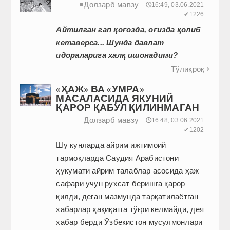
Долзарб мавзу
≡
🕔16:49, 03.06.2021
✔1226
Айтилган гап қоғозда, оғизда қолиб
кетаверса...
Шунда давлат
идораларига халқ ишонадими?
Тўлиқроқ

«ҲАЖ» ВА «УМРА»
МАСАЛАСИДА ЯКУНИЙ
ҚАРОР ҚАБУЛ ҚИЛИНМАГАН
Долзарб мавзу
≡
🕔16:48, 03.06.2021
✔1202
Шу кунларда айрим ижтимоий
тармоқларда Саудия Арабистони
ҳукумати айрим талаблар асосида ҳаж
сафари учун рухсат беришга қарор
қилди, деган мазмунда тарқатилаётган
хабарлар ҳақиқатга тўғри келмайди, дея
хабар берди Ўзбекистон мусулмонлари