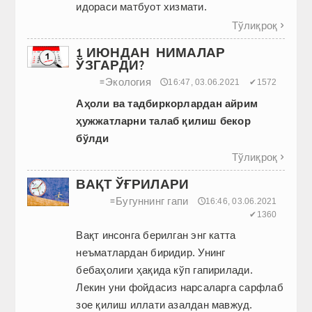
идораси матбуот хизмати.
Тўлиқроқ

1 ИЮНДАН НИМАЛАР
ЎЗГАРДИ?
Экология
≡
🕔16:47, 03.06.2021
✔1572
Аҳоли ва тадбиркорлардан айрим
ҳужжатларни талаб қилиш бекор
бўлди
Тўлиқроқ

ВАҚТ ЎҒРИЛАРИ
Бугуннинг гапи
≡
🕔16:46, 03.06.2021
✔1360
Вақт инсонга берилган энг катта
неъматлардан биридир. Унинг
бебаҳолиги ҳақида кўп гапирилади.
Лекин уни фойдасиз нарсаларга сарфлаб
зое қилиш иллати азалдан мавжуд.