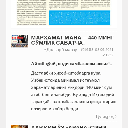
МАРҲАМАТ МАНА — 440 МИНГ
СЎМЛИК САВАТЧА!
Долзарб мавзу
≡
🕔16:53, 03.06.2021
✔1252
Айтиб қўяй, энди камбағалэм ассиз!..
Дастлабки ҳисоб-китобларга кўра,
Ўзбекистонда минимал истеъмол
харажатларининг миқдори 440 минг сўм
этиб белгиланибди. Бу ҳақда Иқтисодий
тараққиёт ва камбағалликни қисқартириш
вазирлиги хабар берди.
Тўлиқроқ

ҲАР КИМ ЎЗ «АРАВА»СИНИ