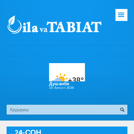
☰
Бош саҳифа
Таҳририят
Газета ҳақида
Раҳбарият
Бўлимлар
Душанба
10-Август 2026
Обуна
Алоқа
Эко медиа
, 24-СОН