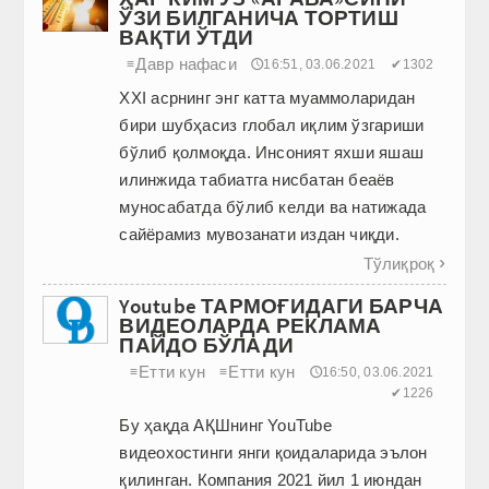
ЎЗИ БИЛГАНИЧА ТОРТИШ
ВАҚТИ ЎТДИ
Давр нафаси
≡
🕔16:51, 03.06.2021
✔1302
XXI асрнинг энг катта муаммоларидан
бири шубҳасиз глобал иқлим ўзгариши
бўлиб қолмоқда. Инсоният яхши яшаш
илинжида табиатга нисбатан беаёв
муносабатда бўлиб келди ва натижада
сайёрамиз мувозанати издан чиқди.
Тўлиқроқ

Youtube ТАРМОҒИДАГИ БАРЧА
ВИДЕОЛАРДА РЕКЛАМА
ПАЙДО БЎЛАДИ
Етти кун
Етти кун
≡
≡
🕔16:50, 03.06.2021
✔1226
Бу ҳақда АҚШнинг YouTube
видеохостинги янги қоидаларида эълон
қилинган. Компания 2021 йил 1 июндан