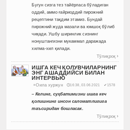
Бугун сизга тез тайёрласа бўладиган
оддий, аммо ғайриоддий пирожний
рецептини тақдим этамиз. Бундай
пирожний жуда мазали ва юмшоқ бўлиб
чиқади. Ушбу ширинлик сизнинг
нонуштангизни мукаммал даражада
хилма-хил қилади.
Тўлиқроқ

ИШГА КЕЧ ҚОЛУВЧИЛАРНИНГ
ЭНГ АШАДДИЙСИ БИЛАН
ИНТЕРВЬЮ
Оила хуржун
≡
🕔16:38, 03.06.2021
✔1578
– Келинг, суҳбатимизни ишга кеч
қолишнинг инсон саломатлигига
таъсиридан бошласак.
Тўлиқроқ
