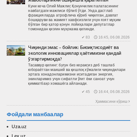
Куни кеча Олий Мажлис Қонунчилик палатасининг
навбатдаги мажлиси бўлиб ўтди. Унда дастлаб
фракцияларда атрофлича кўриб чиқилган, давлат
бошқаруви ва жамият хавфсизлиги учун ғоят муҳим
бўлган бир қатор қонун лойиҳалари депутатлар
томонидан қизғин муҳокама қилинди.
✔ 83 🕔 16:45, 06.08.2026
Чиқинди эмас – бойлик: Биоиқтисодиёт ва
экологик инновациялар ҳаётимизни қандай
ўзгартирмоқда?
Тасаввур қилинг: бугун биз кераксиз деб ташлаб
юбораётган маиший ва қиш­лоқ хўжалиги чиқиндилари
эртага хонадонларимизни иситадиган энергия,
экинларимиз учун сифатли ўғит ёки саноат учун
қимматбаҳо хомашёга айланади.
✔ 45 🕔 16:44, 06.08.2026
Ҳаммасини кўриш 
Фойдали манбаалар
Uza.uz
Lex.uz