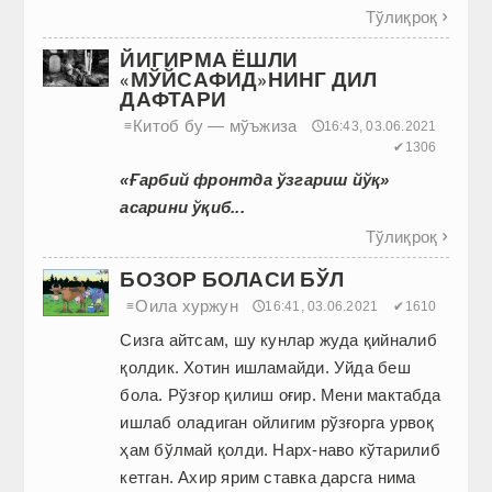
Тўлиқроқ

ЙИГИРМА ЁШЛИ
«МЎЙСАФИД»НИНГ ДИЛ
ДАФТАРИ
Китоб бу — мўъжиза
≡
🕔16:43, 03.06.2021
✔1306
«Ғарбий фронтда ўзгариш йўқ»
асарини ўқиб...
Тўлиқроқ

БОЗОР БОЛАСИ БЎЛ
Оила хуржун
≡
🕔16:41, 03.06.2021
✔1610
Сизга айтсам, шу кунлар жуда қийналиб
қолдик. Хотин ишламайди. Уйда беш
бола. Рўзғор қилиш оғир. Мени мактабда
ишлаб оладиган ойлигим рўзғорга урвоқ
ҳам бўлмай қолди. Нарх-наво кўтарилиб
кетган. Ахир ярим ставка дарсга нима