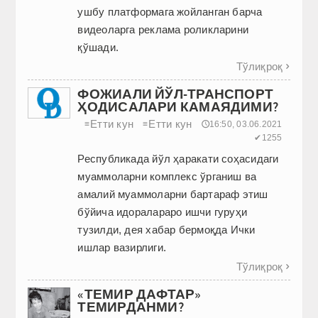
ушбу платформага жойланган барча
видеоларга реклама роликларини
қўшади.
Тўлиқроқ

ФОЖИАЛИ ЙЎЛ-ТРАНСПОРТ
ҲОДИСАЛАРИ КАМАЯДИМИ?
Етти кун
Етти кун
≡
≡
🕔16:50, 03.06.2021
✔1255
Республикада йўл ҳаракати соҳасидаги
муаммоларни комплекс ўрганиш ва
амалий муаммоларни бартараф этиш
бўйича идоралараро ишчи гуруҳи
тузилди, дея хабар бермоқда Ички
ишлар вазирлиги.
Тўлиқроқ

«ТЕМИР ДАФТАР»
ТЕМИРДАНМИ?