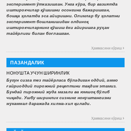
эксперимент ўтказишган. Унга кўра, бир вазиятда
иштирокчилар қўшишни осонгина бажаришган,
бошқа ҳолатда эса айиришни. Олимлар бу ҳолатни
эксперимент бошланишидан олдиноқ
иштирокчиларнинг қўшиш ёки айиришга руҳан
тайёрлиги билан боғлашган.
Ҳаммасини кўриш 
ПАЗАНДАЛИК
НОНУШТА УЧУН ШИРИНЛИК
Бугун сизга тез тайёрласа бўладиган оддий, аммо
ғайриоддий пирожний рецептини тақдим этамиз.
Бундай пирожний жуда мазали ва юмшоқ бўлиб
чиқади. Ушбу ширинлик сизнинг нонуштангизни
мукаммал даражада хилма-хил қилади.
Ҳаммасини кўриш 