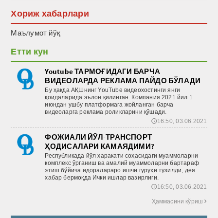
Хориж хабарлари
Маълумот йўқ
Етти кун
Youtube ТАРМОҒИДАГИ БАРЧА
ВИДЕОЛАРДА РЕКЛАМА ПАЙДО БЎЛАДИ
Бу ҳақда АҚШнинг YouTube видеохостинги янги
қоидаларида эълон қилинган. Компания 2021 йил 1
июндан ушбу платформага жойланган барча
видеоларга реклама роликларини қўшади.
16:50, 03.06.2021
🕔
ФОЖИАЛИ ЙЎЛ-ТРАНСПОРТ
ҲОДИСАЛАРИ КАМАЯДИМИ?
Республикада йўл ҳаракати соҳасидаги муаммоларни
комплекс ўрганиш ва амалий муаммоларни бартараф
этиш бўйича идоралараро ишчи гуруҳи тузилди, дея
хабар бермоқда Ички ишлар вазирлиги.
16:50, 03.06.2021
🕔
Ҳаммасини кўриш
