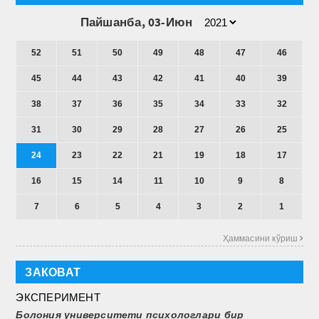
Пайшанба, 03-Июн
52
51
50
49
48
47
46
45
44
43
42
41
40
39
38
37
36
35
34
33
32
31
30
29
28
27
26
25
24
23
22
21
19
18
17
16
15
14
11
10
9
8
7
6
5
4
3
2
1
Ҳаммасини кўриш 
ЗАКОВАТ
ЭКСПЕРИМЕНТ
Болония университети психологлари бир