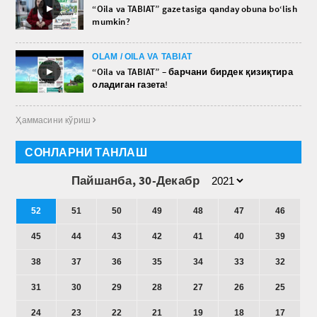
►
“Oila va TABIAT” gazetasiga qanday obuna bo‘lish
mumkin?
OLAM / OILA VA TABIAT
►
“Oila va TABIAT” – барчани бирдек қизиқтира
оладиган газета!
Ҳаммасини кўриш 
СОНЛАРНИ ТАНЛАШ
Пайшанба, 30-Декабр
52
51
50
49
48
47
46
45
44
43
42
41
40
39
38
37
36
35
34
33
32
31
30
29
28
27
26
25
24
23
22
21
19
18
17