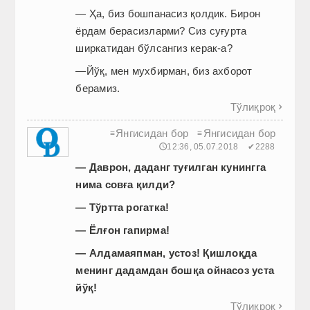
— Ҳа, биз бошпанасиз қолдик. Бирон
ёрдам берасизларми? Сиз суғурта
ширкатидан бўлсангиз керак-а?
—Йўқ, мен мухбирман, биз ахборот
берамиз.
Тўлиқроқ

Янгисидан бор
Янгисидан бор
≡
≡
🕔12:36, 05.07.2018
✔2288
— Даврон, даданг ту
ғ
илган кунингга
ни­ма сов
ғ
а
қ
илди?
— Тўртта рогатка!
— Ёл
ғ
он гапирма!
— Алдамаяпман, устоз!
Қ
ишло
қ
да
менинг дадамдан бош
қ
а ойнасоз уста
йў
қ
!
Тўлиқроқ
