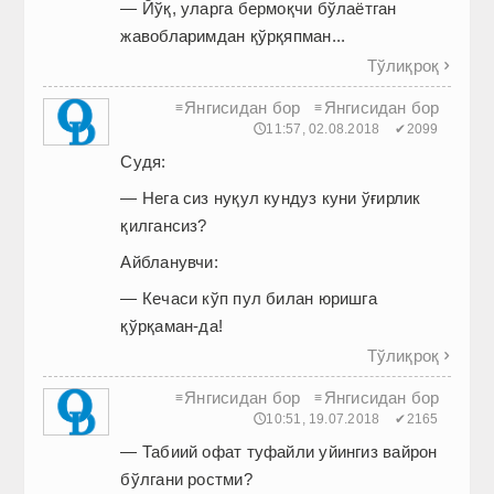
— Йўқ, уларга бермоқчи бўлаётган
жавобларимдан қўрқяпман...
Тўлиқроқ

Янгисидан бор
Янгисидан бор
≡
≡
🕔11:57, 02.08.2018
✔2099
Судя:
— Нега сиз нуқул кундуз куни ўғирлик
қилгансиз?
Айбланувчи:
— Кечаси кўп пул билан юришга
қўрқаман-да!
Тўлиқроқ

Янгисидан бор
Янгисидан бор
≡
≡
🕔10:51, 19.07.2018
✔2165
— Табиий офат туфайли уйингиз вайрон
бўлгани ростми?