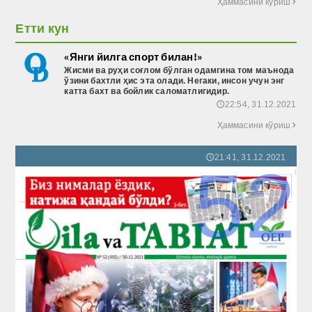
Ҳаммасини кўриш

Етти кун
«Янги йилга спорт билан!»
Жисми ва руҳи соғлом бўлган одамгина том маънода
ўзини бахтли ҳис эта олади. Негаки, инсон учун энг
катта бахт ва бойлик саломатлигидир.
22:54, 31.12.2021
🕔
Ҳаммасини кўриш

21:41, 31.12.2021
🕔
52