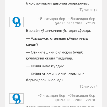
бир-биримизни даволай оларканмиз.
Тўлиқроқ

Янгисидан бор
Янгисидан бор
≡
≡
🕔16:25, 08.11.2018
✔2013
Бир аёл қўшнисининг ўғлидан сўради:
— Аҳмаджон, отангнинг қўлига нима
қилди?
— Отнинг ёшини билмоқчи бўлиб
қўлларини оғзига тиқдилар.
— Кейин нима бўлди?
— Кейин от оғзини ёпиб, отамнинг
бармоқларини санади.
Тўлиқроқ

Янгисидан бор
Янгисидан бор
≡
≡
🕔16:47, 18.10.2018
✔2120