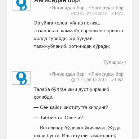
Янгисидан бор
Янгисидан бор
≡
≡
🕔11:05, 27.05.2020
✔1671
Эр уйига келса, уйлар покиза,
тозаланган, ҳаммаёқ саранжом-саришта
ҳолда турибди. Эр бундан
таажжубланиб, хотинидан сўради:
Тўлиқроқ

Янгисидан бор
Янгисидан бор
≡
≡
🕔17:38, 06.12.2018
✔1962
Талаба бўлган икки дўст учрашиб
қолибди.
— Сен қайси институтга кирдинг?
— Тиббиётга. Сен-чи?
— Ветеринар бўлишга ўқияпман. Жуда
яхши бўпти. Институтни тамомлагач,