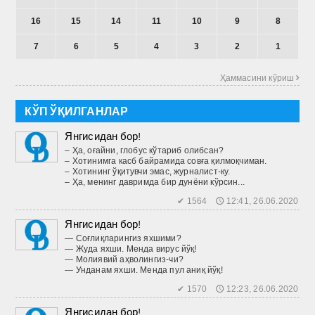
16
15
14
11
10
9
8
7
6
5
4
3
2
1
Ҳаммасини кўриш 
КЎП ЎҚИЛГАНЛАР
Янгисидан бор!
– Ҳа, оғайни, глобус кўтариб олибсан?
– Хотинимга касб байрамида совға қилмоқчиман.
– Хотининг ўқитувчи эмас, журналист-ку.
– Ҳа, менинг давримда бир дунёни кўрсин...
✔ 1564 🕔 12:41, 26.06.2020
Янгисидан бор!
— Соғлиқларингиз яхшими?
— Жуда яхши. Менда вирус йўқ!
— Молиявий аҳволингиз-чи?
— Унданам яхши. Менда пул аниқ йўқ!
✔ 1570 🕔 12:23, 26.06.2020
Янгисидан бор!