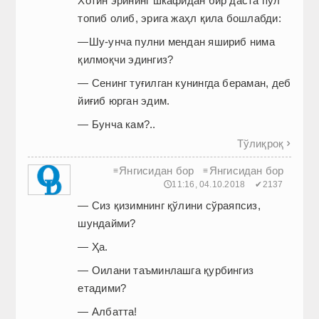
Хотин эрининг шкафидан бир даста пул
топиб олиб, эрига жаҳл қила бошлабди:
—Шу-унча пулни мендан яшириб нима
қилмоқчи эдингиз?
— Сенинг туғилган кунингда бераман, деб
йиғиб юрган эдим.
— Бунча кам?..
Тўлиқроқ

Янгисидан бор
Янгисидан бор
≡
≡
🕔11:16, 04.10.2018
✔2137
— Сиз қизимнинг қўлини сўраяпсиз,
шундайми?
— Ҳа.
— Оилани таъминлашга қурбингиз
етадими?
— Албатта!