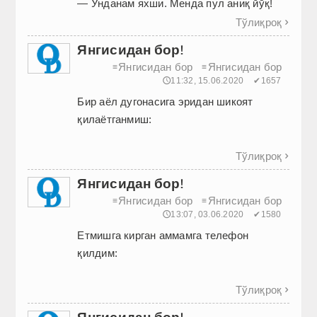
— Унданам яхши. Менда пул аниқ йўқ!
Тўлиқроқ

Янгисидан бор!
Янгисидан бор
Янгисидан бор
≡
≡
🕔11:32, 15.06.2020
✔1657
Бир аёл дугонасига эридан шикоят
қилаётганмиш:
Тўлиқроқ

Янгисидан бор!
Янгисидан бор
Янгисидан бор
≡
≡
🕔13:07, 03.06.2020
✔1580
Етмишга кирган аммамга телефон
қилдим:
Тўлиқроқ

Янгисидан бор!