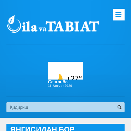
☰
Бош саҳифа
Таҳририят
Газета ҳақида
Раҳбарият
Бўлимлар
Сешанба
11-Август 2026
Обуна
Алоқа
Эко медиа
ЯНГИСИДАН БОР