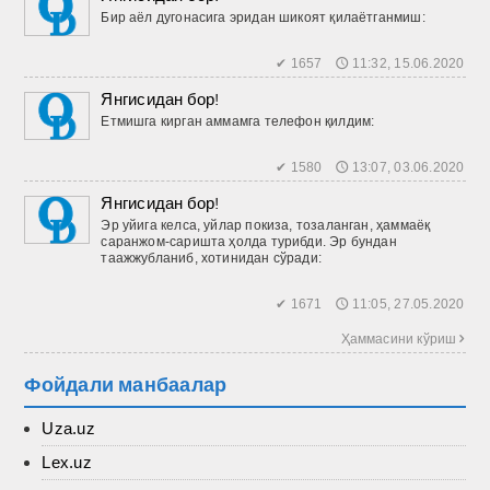
Бир аёл дугонасига эридан шикоят қилаётганмиш:
✔ 1657 🕔 11:32, 15.06.2020
Янгисидан бор!
Етмишга кирган аммамга телефон қилдим:
✔ 1580 🕔 13:07, 03.06.2020
Янгисидан бор!
Эр уйига келса, уйлар покиза, тозаланган, ҳаммаёқ
саранжом-саришта ҳолда турибди. Эр бундан
таажжубланиб, хотинидан сўради:
✔ 1671 🕔 11:05, 27.05.2020
Ҳаммасини кўриш 
Фойдали манбаалар
Uza.uz
Lex.uz