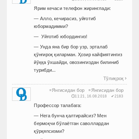
Ярим кечаси телефон жиринглади:
— Алло, кечирасиз, уйғотиб
юбормадимми?
— Уйғотиб юборди­нгиз!
— Унда яна бир бор узр, эрталаб
қўнғироқ қиларман. Ҳозир кайфиятингиз
йўққа ўхшайди, овозингиздан билиниб
турибди...
Тўлиқроқ

Янгисидан бор
Янгисидан бор
≡
≡
🕔11:21, 16.08.2018
✔2183
Профессор талабага:
— Нега бунча қалтирайсиз? Мен
бермоқчи бўлаётган саволлардан
қўрқяпсизми?