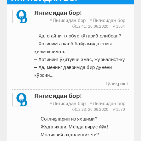
Янгисидан бор!
Янгисидан бор
Янгисидан бор
≡
≡
🕔12:41, 26.06.2020
✔1564
– Ҳа, оғайни, глобус кўтариб олибсан?
– Хотинимга касб байрамида совға
қилмоқчиман.
– Хотининг ўқитувчи эмас, журналист-ку.
– Ҳа, менинг давримда бир дунёни
кўрсин...
Тўлиқроқ

Янгисидан бор!
Янгисидан бор
Янгисидан бор
≡
≡
🕔12:23, 26.06.2020
✔1570
— Соғлиқларингиз яхшими?
— Жуда яхши. Менда вирус йўқ!
— Молиявий аҳволингиз-чи?