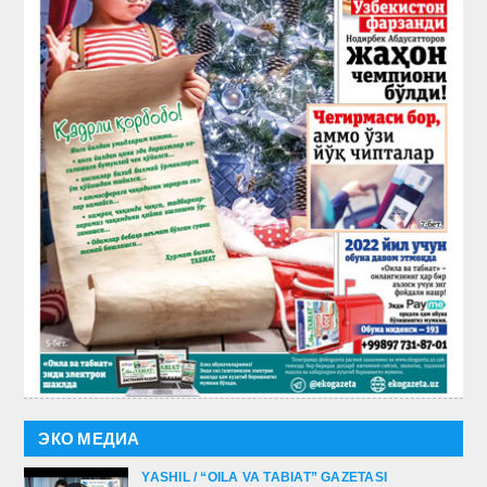
ЭКО МЕДИА
YASHIL / “OILA VA TABIAT” GAZETASI