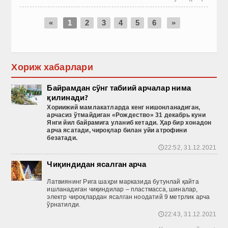
«
1
2
3
4
5
6
»
Хориж хабарлари
Байрамдан сўнг табиий арчалар нима
қилинади?
Хориижий
мамлакатларда
кенг
нишонланадиган
,
арчасиз
ўтмайдиган
«Рождество
» 31 декабрь
куни
Янги
йил
байрамига
уланиб
кетади
. Ҳар бир хонадон
арча ясатади, чироқлар билан уйи атрофини
безатади.
22:52, 31.12.2021
🕔
Чиқиндидан ясалган арча
Латвиянинг Рига шаҳри марказида бутунлай қайта
ишланадиган чиқиндилар – пластмасса, шиналар,
электр чироқлардан ясалган ноодатий 9 метрлик арча
ўрнатилди.
22:43, 31.12.2021
🕔