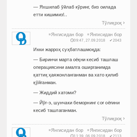
— Яхшилаб ўйлаб кўринг, биз оилада
етти кишимиз!..
Тўлиқроқ

Янгисидан бор
Янгисидан бор
≡
≡
🕔09:47, 27.09.2018
✔2043
Икки жарроҳ суҳбатлашмоқда:
— Биринчи марта оёқни кесиб ташлаш
операциясини амалга оширганимда
қаттиқ ҳаяжонланганман ва хато қилиб
қўйганман.
— Жиддий хатоми?
— Йўғ-э, шунчаки беморнинг соғ оёғини
кесиб ташлаганман.
Тўлиқроқ

Янгисидан бор
Янгисидан бор
≡
≡
🕔11:39, 06.09.2018
✔2113