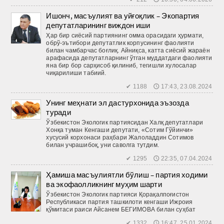
Ишонч, масъулият ва уйғоқлик – Экопартия
депутатларининг виждон иши
Ҳар бир сиёсий партиянинг омма орасидаги ҳурмати,
обрў-эътибори депутатлик корпусининг фаолияти
билан чамбарчас боғлиқ. Айниқса, катта сиёсий жараён
арафасида депутатларнинг ўтган муддатдаги фаолияти
яна бир бор сарҳисоб қилиниб, тегишли хулосалар
чиқарилиши табиий.
✔ 1188 🕔 17:43, 23.08.2024
Унинг меҳнати эл дастурхонида эъзозда
туради
Ўзбекистон Экологик партиясидан Халқ депутатлари
Хонқа туман Кенгаши депутати, «Сотим Гўйинчи»
хусусий корхонаси раҳбари Жалоладдин Сотимов
билан учрашибоқ, уни саволга тутдим.
✔ 1295 🕔 22:35, 07.04.2024
Ҳамиша масъулиятли бўлиш – партия ходими
ва экофаолликнинг муҳим шарти
Ўзбекистон Экологик партияси Қорақалпоғистон
Республикаси партия ташкилоти кенгаши Ижроия
қўмитаси раиси Айсaнeм БЕГИМОВА билан суҳбат
✔ 1332 🕔 16:47, 25.01.2024