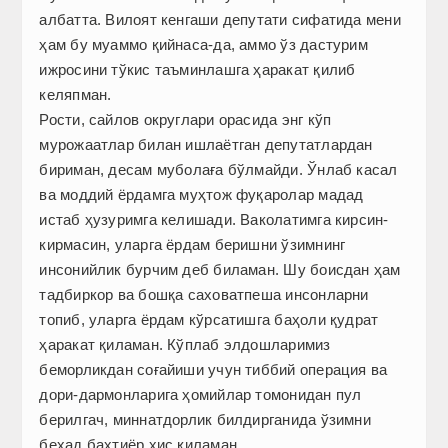
албатта. Вилоят кенгаши депутати сифатида мени
ҳам бу муаммо қийнаса-да, аммо ўз дастурим
ижросини тўкис таъминлашга ҳаракат қилиб
келяпман.
Рости, сайлов округлари орасида энг кўп
мурожаатлар билан ишлаётган депутатлардан
бириман, десам муболаға бўлмайди. Ўнлаб касал
ва моддий ёрдамга муҳтож фуқаролар мадад
истаб ҳузуримга келишади. Ваколатимга кирсин-
кирмасин, уларга ёрдам беришни ўзимнинг
инсонийлик бурчим деб биламан. Шу боисдан ҳам
тадбиркор ва бошқа саховатпеша инсонларни
топиб, уларга ёрдам кўрсатишга баҳоли қудрат
ҳаракат қиламан. Кўплаб элдошларимиз
беморликдан соғайиши учун тиббий операция ва
дори-дармонларига ҳомийлар томонидан пул
берилгач, миннатдорлик билдирганида ўзимни
беҳад бахтиёр ҳис қиламан.