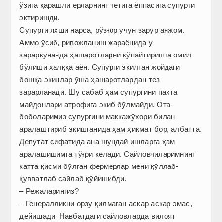
ўзига қарашли ерларнинг четига ёппасига супурги
эктиришди.
Супурги яхши нарса, рўзғор учун зарур анжом.
Аммо ўсиб, ривожланиш жараёнида у
зараркунанда ҳашаротларни кўпайтиришга омил
бўлиши халққа аён. Супурги экилган жойдаги
бошқа экинлар ўша ҳашаротлардан тез
зарарланади. Шу сабаб ҳам супургини пахта
майдонлари атрофига экиб бўлмайди. Ота-
боболаримиз супургини маккажўхори билан
аралаштириб экишганида ҳам ҳикмат бор, албатта.
Депутат сифатида ана шундай ишларга ҳам
аралашишимга тўғри келади. Сайловчиларимнинг
катта қисми бўлган фермерлар мени қўллаб-
қувватлаб сайлаб қўйишибди.
– Режаларингиз?
– Генералликни орзу қилмаган аскар аскар эмас,
дейишади. Навбатдаги сайловларда вилоят