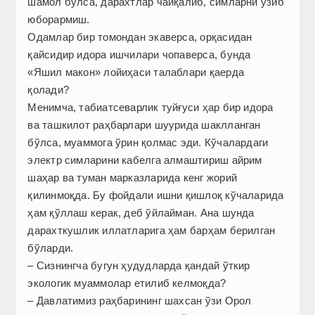
шамол бўлса, дарахтлар чайқалиб, симларни узиб
юборармиш.
Одамлар бир томондан экаверса, орқасидан
қайсидир идора ишчилари чопаверса, бунда
«Яшил макон» лойиҳаси талаблари қаерда
қолади?
Менимча, табиатсеварлик туйғуси ҳар бир идора
ва ташкилот раҳбарлари шуурида шаклланган
бўлса, муаммога ўрин қолмас эди. Кўчалардаги
электр симларини кабелга алмаштириш айрим
шаҳар ва туман марказларида кенг жорий
қилинмоқда. Бу фойдали ишни қишлоқ кўчаларида
ҳам қўллаш керак, деб ўйлайман. Ана шунда
дарахткушлик иллатларига ҳам барҳам берилган
бўларди.
– Сизнингча бугун ҳудудларда қандай ўткир
экологик муаммолар етилиб келмоқда?
– Давлатимиз раҳбарининг шахсан ўзи Орол