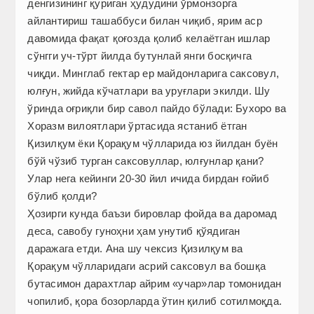
денгизининг қуриган ҳудудини ўрмонзорга
айлантириш ташаббуси билан чиқиб, ярим аср
давомида фақат қоғозда қолиб келаётган ишлар
сўнгги уч-тўрт йилда бутунлай янги босқичга
чиқди. Минглаб гектар ер майдонларига саксовул,
юлғун, жийда кўчатлари ва уруғлари экилди. Шу
ўринда оғриқли бир савол пайдо бўлади: Бухоро ва
Хоразм вилоятлари ўртасида ястаниб ётган
Қизилқум ёки Қорақум чўлларида юз йилдан буён
бўй чўзиб турган саксовуллар, юлғунлар қани?
Улар нега кейинги 20-30 йил ичида бирдан ғойиб
бўлиб қолди?
Ҳозирги кунда баъзи бировлар фойда ва даромад
деса, савобу гуноҳни ҳам унутиб қўядиган
даражага етди. Ана шу чексиз Қизилқум ва
Қорақум чўлларидаги асрий саксовул ва бошқа
бутасимон дарахтлар айрим «учар»лар томонидан
чопилиб, қора бозорларда ўтин қилиб сотилмоқда.