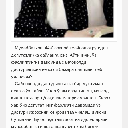
– Муҳаббатхон, 44-Сарапоён сайлов округидан
депутатликка сайлангансиз. Айтинг-чи, ўз
фаолиятингиз давомида сайловолди
дастурингизни нечоғли бажара оляпман, деб
ўйлайсиз?
– Сайловолди дастурим катта бир мукаммал
асарга ўхшайди. Унда ўзим орзу қилган, мақсад
қилган ғоялар тўлақонли илгари сурилган. Бироқ
ҳар бир депутатнинг фаолияти давомида ўз
дастури ижросини юз фоиз таъминлаш имкони
бўлмайди. Бу бошқа ташкилот ва идораларнинг
муносабат ва ишга ёндашувига ҳам боғлиқ