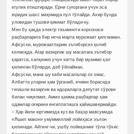
егулик етиштиради. Ерни суғоргани учун эса
юридик шахс мақомида пул тўлайди. Ахир бунда
уловидан тушови қиммат бўлади-ку.
Мен бу ҳақда электр таъминоти корхонаси
раҳбарларига бир неча марта мурожаат қилганман.
Афсуски, мурожаатларим эътиборсиз қолиб
келмоқда. Агар вазирлик шу масалага эътибор
қаратса, халқимиз учун катта бир муаммо ҳал
қилинган бўларди, деб ўйлайман.
Афсуски, мана шу каби масалалар оз эмас.
Албатта уларни ҳам ўрганиб, ечими борасида
тегишли вазирлик ва идораларга депутат сўрови
билан чиқяпмиз. Аммо ҳамма раҳбарлар ҳам
одамлар оғирини енгиллатишга қайишавермайди.
– Ҳар йили юртимизда куз ва баҳор мавсумида
«Яшил макон» умуммиллий лойиҳаси эълон
қилинади. Айтинг-чи, ушбу лойиҳанинг тўла-тўкис