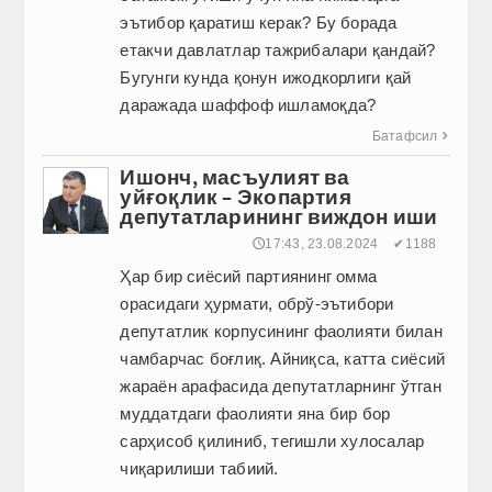
эътибор қаратиш керак? Бу борада
етакчи давлатлар тажрибалари қандай?
Бугунги кунда қонун ижодкорлиги қай
даражада шаффоф ишламоқда?
Батафсил

Ишонч, масъулият ва
уйғоқлик – Экопартия
депутатларининг виждон иши
🕔17:43, 23.08.2024
✔1188
Ҳар бир сиёсий партиянинг омма
орасидаги ҳурмати, обрў-эътибори
депутатлик корпусининг фаолияти билан
чамбарчас боғлиқ. Айниқса, катта сиёсий
жараён арафасида депутатларнинг ўтган
муддатдаги фаолияти яна бир бор
сарҳисоб қилиниб, тегишли хулосалар
чиқарилиши табиий.