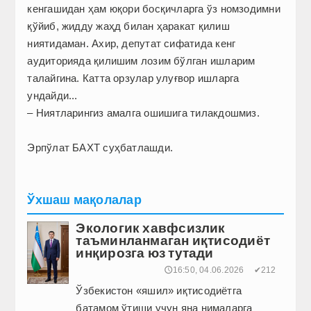
кенгашидан ҳам юқори босқичларга ўз номзодимни
қўйиб, жидду жаҳд билан ҳаракат қилиш
ниятидаман. Ахир, депутат сифатида кенг
аудиторияда қилишим лозим бўлган ишларим
талайгина. Катта орзулар улуғвор ишларга
ундайди...
– Ниятларингиз амалга ошишига тилакдошмиз.
Эрпўлат БАХТ суҳбатлашди.
Ўхшаш мақолалар
Экологик хавфсизлик
таъминланмаган иқтисодиёт
инқирозга юз тутади
🕔16:50, 04.06.2026
✔212
Ўзбекистон «яшил» иқтисодиётга
батамом ўтиши учун яна нималарга