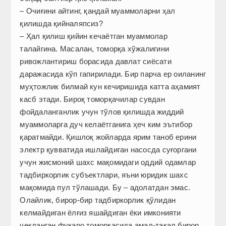
– Очиғини айтинг, қандай муаммоларни ҳал
қилишда қийналяпсиз?
– Ҳал қилиш қийин кечаётган муаммолар
талайгина. Масалан, томорқа хўжалигини
ривожлантириш борасида давлат сиёсати
даражасида кўп гапирилади. Бир парча ер оиланинг
муҳтожлик билмай кун кечиришида катта аҳамият
касб этади. Бироқ томорқачилар сувдан
фойдаланганлик учун тўлов қилишда жиддий
муаммоларга дуч келаётганига ҳеч ким эътибор
қаратмайди. Қишлоқ жойларда ярим таноб ерини
электр қувватида ишлайдиган насосда суғоргани
учун жисмоний шахс мақомидаги оддий одамлар
тадбиркорлик субъектлари, яъни юридик шахс
мақомида пул тўлашади. Бу – адолатдан эмас.
Олайлик, бирор-бир тадбиркорлик қўлидан
келмайдиган ёлғиз яшайдиган ёки имконияти
чекланган фуқаро томорқасида амал-тақал бирор