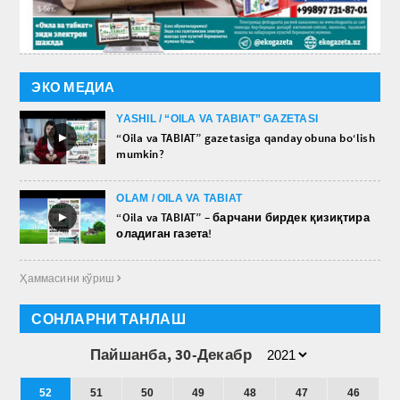
ЭКО МЕДИА
YASHIL / “OILA VA TABIAT” GAZETASI
►
“Oila va TABIAT” gazetasiga qanday obuna bo‘lish
mumkin?
OLAM / OILA VA TABIAT
►
“Oila va TABIAT” – барчани бирдек қизиқтира
оладиган газета!
Ҳаммасини кўриш 
СОНЛАРНИ ТАНЛАШ
Пайшанба, 30-Декабр
52
51
50
49
48
47
46