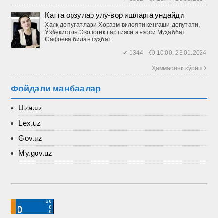
Катта орзулар улуғвор ишларга ундайди
Халқ депутатлари Хоразм вилояти кенгаши депутати,
Ўзбекис­тон Экологик партияси аъзоси Муҳаббат
Сафоева билан суҳбат.
✔ 1344 🕔 10:00, 23.01.2024
Ҳаммасини кўриш 
Фойдали манбаалар
Uza.uz
Lex.uz
Gov.uz
My.gov.uz