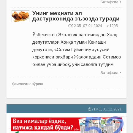
Батафсил

Унинг меҳнати эл
дастурхонида эъзозда туради
🕔22:35, 07.04.2024
✔1295
Ўзбекистон Экологик партиясидан Халқ
депутатлари Хонқа туман Кенгаши
депутати, «Сотим Гўйинчи» хусусий
корхонаси раҳбари Жалоладдин Сотимов
билан учрашибоқ, уни саволга тутдим.
Батафсил

Ҳаммасино кўриш
21:41, 31.12.2021
🕔
52