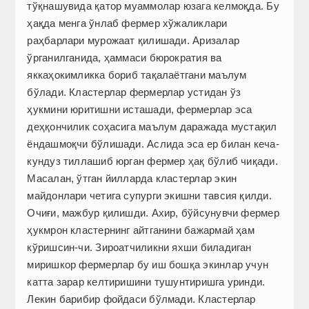
тўқнашувида қатор муаммолар юзага келмоқда. Бу
ҳақда менга ўнлаб фермер хўжаликлари
раҳбарлари мурожаат қилишади. Аризалар
ўрганилганида, ҳаммаси бюрократия ва
яккаҳокимликка бориб тақалаётгани маълум
бўлади. Кластерлар фермерлар устидан ўз
ҳукмини юритишни исташади, фермерлар эса
деҳқончилик соҳасига маълум даражада мустақил
ёндашмоқчи бўлишади. Аслида эса ер билан кеча-
кундуз тиллашиб юрган фермер ҳақ бўлиб чиқади.
Масалан, ўтган йилларда кластерлар экин
майдонлари четига супурги экишни тавсия қилди.
Очиғи, мажбур қилишди. Ахир, бўйсунувчи фермер
ҳукмрон кластернинг айтганини бажармай ҳам
кўришсин-чи. Зироатчиликни яхши биладиган
миришкор фермерлар бу иш бошқа экинлар учун
катта зарар келтиришини тушунтиришга уринди.
Лекин барибир фойдаси бўлмади. Кластерлар