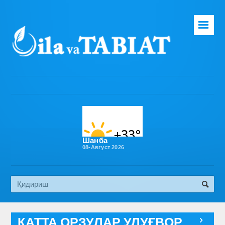
☰
Бош саҳифа
Таҳририят
Газета ҳақида
Раҳбарият
Бўлимлар
Шанба
08-Август 2026
Обуна
Алоқа
Эко медиа
КАТТА ОРЗУЛАР УЛУҒВОР
