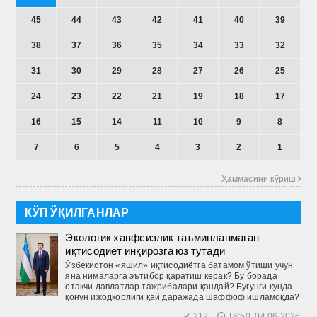
45
44
43
42
41
40
39
38
37
36
35
34
33
32
31
30
29
28
27
26
25
24
23
22
21
19
18
17
16
15
14
11
10
9
8
7
6
5
4
3
2
1
Ҳаммасини кўриш 
КЎП ЎҚИЛГАНЛАР
Экологик хавфсизлик таъминланмаган
иқтисодиёт инқирозга юз тутади
Ўзбекистон «яшил» иқтисодиётга батамом ўтиши учун
яна нималарга эътибор қаратиш керак? Бу борада
етакчи давлатлар тажрибалари қандай? Бугунги кунда
қонун ижодкорлиги қай даражада шаффоф ишламоқда?
✔ 212 🕔 16:50, 04.06.2026