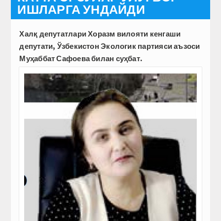
ИШЛАРГА УНДАЙДИ
Халқ депутатлари Хоразм вилояти кенгаши
депутати, Ўзбекис­тон Экологик партияси аъзоси
Муҳаббат Сафоева билан суҳбат.