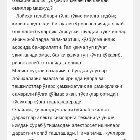
бажарилишига тўсқинлик қилаётган қандай
омиллар мавжуд?
– Лойиҳа талаблари тўла-тўкис амалга тадбиқ
қилинганида эди, биз қалин ўрмонзор ичида яшай
бошлаган бўлардик. Афсуски, шундай буюк ишлар
айрим жойларда пала-партиш, кўзбўямачилик
асосида бажариляпти. Гап қанча туп кўчат
экилганида эмас, балки қанча туп кўчат кўкариб,
ривожланиб кетганида, аслида.
Менинг нуқтаи назаримча, бундай улуғвор
лойиҳаларни амалга оширишда идора ва
ташкилотлар ўзаро ҳамжиҳатлик ва ҳамкорликни
самарали йўлга қўймас экан, тўсиқлар ортидан
тўсиқлар кўзга ташланаверади.
Олайлик, қишлоқ кўчалари бўйлаб экилган
дарахтлар электр симларига теккани учун ҳеч
кимдан сўраб ўтирмасдан электросет ишчилари
дарахтни чопиб ташлашади. Нима эмиш, кучлироқ