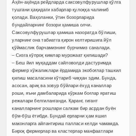
Аҳён-аҳёнда рейдларда саксовулфурушлар қўлга
тушгани ҳақидаги хабарлар қулоққа чалиниб
қолади. Ваҳоланки, ўтин бозорларида
бундайларнинг бозори ҳамиша олчи.
Саксовулфурушлар ҳамиша назоратда бўлиши,
уларнинг она табиатга қирон келтиришига йўл
қўймаслик барчамизнинг бурчимиз саналади.
– Сизга кўпроқ кимлар мурожаат қилишади?
– Беш йил муқаддам сайловолди дастуримда
фермер хўжаликлари ёрдамида экобоғлар ташкил
қилиш масаласини кўтариб чиққан эдим. Бунда,
асосан, ариқ ва зовур бўйлари ёхуд каналлар
роши, яъни дамбаларида кўркам боғлар яратиш
режалари белгиланганди. Қаранг, гигант
каналларнинг рошлари салкам бир асрдан буён
бўм-бўш ётибди. Бундай ерларни ҳам яшил
маконларга айлантириш палласи келди чамамда.
Бироқ фермерлар ва кластерлар манфаатлари