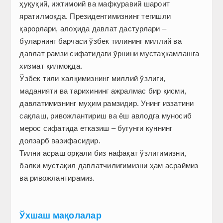
ҳуқуқий, ижтимоий ва мафкуравий шароит
яратилмоқда. Президентимизнинг тегишли
қарорлари, алоҳида давлат дастурлари –
буларнинг барчаси ўзбек тилининг миллий ва
давлат рамзи сифатидаги ўрнини мустаҳкамлашга
хизмат қилмоқда.
Ўзбек тили халқимизнинг миллий ўзлиги,
маданияти ва тарихининг ажралмас бир қисми,
давлатимизнинг муҳим рамзидир. Унинг иззатини
сақлаш, ривожлантириш ва ёш авлодга муносиб
мерос сифатида етказиш – бугунги куннинг
долзарб вазифасидир.
Тилни асраш орқали биз нафақат ўзлигимизни,
балки мустақил давлатчилигимизни ҳам асраймиз
ва ривож­лантирамиз.
Ўхшаш мақолалар