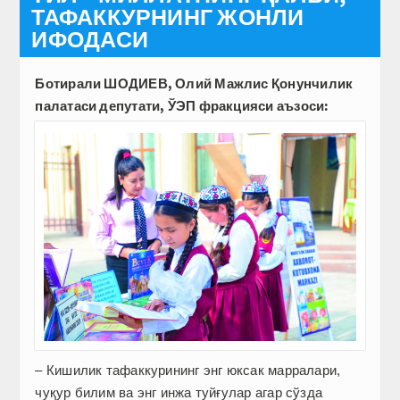
ТАФАККУРНИНГ ЖОНЛИ
ИФОДАСИ
Ботирали ШОДИЕВ, Олий Мажлис Қонунчилик
палатаси депутати, ЎЭП фракцияси аъзоси:
– Кишилик тафаккурининг энг юксак марралари,
чуқур билим ва энг инжа туйғулар агар сўзда