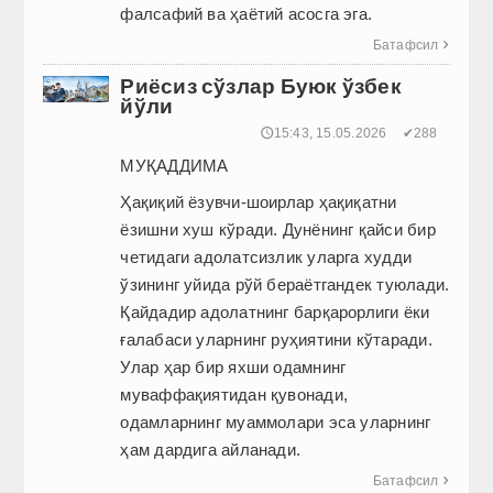
фалсафий ва ҳаётий асосга эга.
Батафсил

Риёсиз сўзлар Буюк ўзбек
йўли
🕔15:43, 15.05.2026
✔288
МУҚАДДИМА
Ҳақиқий ёзувчи-шоирлар ҳақиқатни
ёзишни хуш кўради. Дунё­нинг ­қайси бир
четидаги адолатсизлик уларга худди
ўзининг уйида рўй бераётгандек туюлади.
Қайдадир адолатнинг барқарорлиги ёки
ғалабаси уларнинг руҳиятини кўтаради.
Улар ҳар бир яхши одамнинг
муваффақиятидан қувонади,
одамларнинг муаммолари эса уларнинг
ҳам дардига айланади.
Батафсил
