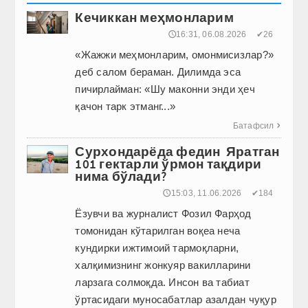
Кечиккан меҳмонларим
🕔16:31, 06.08.2026
✔26
«Жажжи меҳмонларим, омонмисизлар?»
деб салом бераман. Дилимда эса
пичирлайман: «Шу маконни энди ҳеч
қачон тарк этманг...»
Батафсил

Сурхондарёда федин Яратган
101 гектарли ўрмон тақдири
нима бўлади?
🕔15:03, 11.06.2026
✔184
Ёзувчи ва журналист Фозил Фарҳод
томонидан кўтарилган воқеа неча
кундирки ижтимоий тармоқларни,
халқимизнинг жонкуяр вакилларини
ларзага солмоқда. Инсон ва табиат
ўртасидаги муносабатлар азалдан чуқур