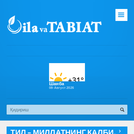
☰
Бош саҳифа
Таҳририят
Газета ҳақида
Раҳбарият
Бўлимлар
Шанба
08-Август 2026
Обуна
Алоқа
Эко медиа
ТИЛ – МИЛЛАТНИНГ ҚАЛБИ,
