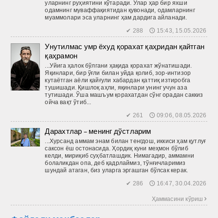
уларнинг руҳиятини кўтаради. Улар ҳар бир яхши
одамнинг муваффақиятидан қувонади, одамларнинг
муаммолари эса уларнинг ҳам дардига айланади.
✔ 288 🕔 15:43, 15.05.2026
Унутилмас умр ёхуд қорахат қаҳридан қайтган
қаҳрамон
...Уйига ҳалок бўлгани ҳақида қорахат жўнатишади.
Яқинлари, бир ўғли билан уйда қолиб, зор-интизор
кутаётган аёли қайғули хабардан қаттиқ изтиробга
тушишади. Қишлоқ аҳли, яқинлари унинг учун аза
тутишади. Ўша машъум қорахатдан сўнг орадан саккиз
ойча вақт ўтиб...
✔ 261 🕔 09:06, 08.05.2026
Дарахтлар – менинг дўстларим
...Хурсанд аммам энам билан тенгдош, иккиси ҳам қутлуғ
саксон ёш остонасида. Ҳордиқ куни меҳмон бўлиб
келди, мириқиб суҳбатлашдик. Нимагадир, аммамни
болаликдан опа, деб қадрлаймиз, тўнғичларимиз
шундай атаган, биз уларга эргашган бўлсак керак.
✔ 286 🕔 16:47, 30.04.2026
Ҳаммасини кўриш 