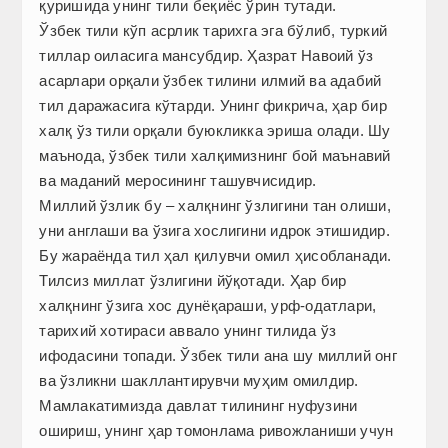
қуришида унинг тили беқиёс ўрин тутади.
Ўзбек тили кўп асрлик тарихга эга бўлиб, туркий
тиллар оиласига мансубдир. Ҳазрат Навоий ўз
асарлари орқали ўзбек тилини илмий ва адабий
тил даражасига кўтарди. Унинг фикрича, ҳар бир
халқ ўз тили орқали буюкликка эриша олади. Шу
маънода, ўзбек тили халқимизнинг бой маънавий
ва маданий меросининг ташувчисидир.
Миллий ўзлик бу – халқнинг ўзлигини тан олиши,
уни англаши ва ўзига хослигини идрок этишидир.
Бу жараёнда тил ҳал қилувчи омил ҳисобланади.
Тилсиз миллат ўзлигини йўқотади. Ҳар бир
халқнинг ўзига хос дунёқараши, урф-одатлари,
тарихий хотираси аввало унинг тилида ўз
ифодасини топади. Ўзбек тили ана шу миллий онг
ва ўзликни шакллантирувчи муҳим омилдир.
Мамлакатимизда давлат тилининг нуфузини
ошириш, унинг ҳар томонлама ривожланиши учун