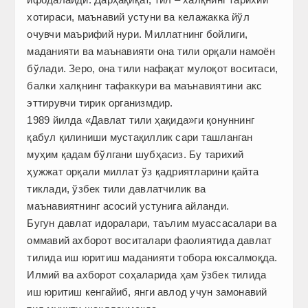
хотираси, маънавий устуни ва келажакка йўл
очувчи маърифий нури. Миллатнинг бойлиги,
маданияти ва маънавияти она тили орқали намоён
бўлади. Зеро, она тили нафақат мулоқот воситаси,
балки халқнинг тафаккури ва маънавиятини акс
эттирувчи тирик организмдир.
1989 йилда «Давлат тили ҳақида»ги қонуннинг
қабул қилиниши мустақиллик сари ташланган
муҳим қадам бўлгани шубҳасиз. Бу тарихий
ҳужжат орқали миллат ўз қадриятларини қайта
тиклади, ўзбек тили давлатчилик ва
маънавиятнинг асосий устунига айланди.
Бугун давлат идоралари, таълим муассасалари ва
оммавий ахборот воситалари фаолиятида давлат
тилида иш юритиш маданияти тобора юксалмоқда.
Илмий ва ахборот соҳаларида ҳам ўзбек тилида
иш юритиш кенга­йиб, янги авлод учун замонавий