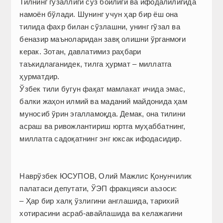
Тилнинг гўзаллиги сўз бойлиги ва ифодалилигида
намоён бўлади. Шунинг учун ҳар бир ёш она
тилида фахр билан сўзлашни, унинг гўзал ва
беназир маъноларидан завқ олишни ўрганмоғи
керак. Зотан, давлатимиз раҳбари
таъкидлаганидек, тилга ҳурмат – миллатга
ҳурматдир.
Ўзбек тили бугун фақат мамлакат ичида эмас,
балки жаҳон илмий ва маданий майдонида ҳам
муносиб ўрин эгалламоқда. Демак, она тилини
асраш ва ривожлантириш юртга муҳаббатнинг,
миллатга садоқатнинг энг юксак ифодасидир.
Наврўзбек ЮСУПОВ, Олий Мажлис Қонунчилик
палатаси депутати, ЎЭП фракцияси аъзоси:
– Ҳар бир халқ ўзлигини англашида, тарихий
хотирасини асраб-авайлашида ва келажагини