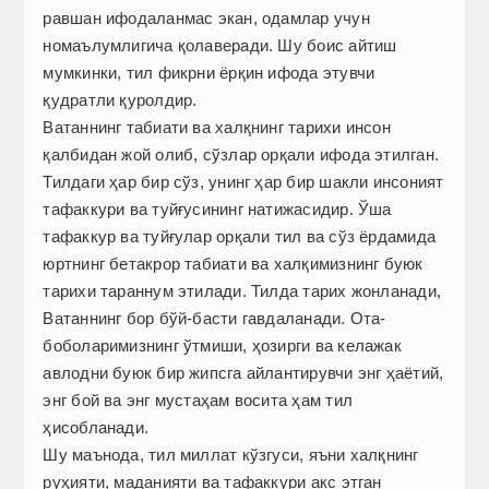
равшан ифодаланмас экан, одамлар учун
номаълумлигича қолаверади. Шу боис айтиш
мумкинки, тил фикрни ёрқин ифода этувчи
қудратли қуролдир.
Ватаннинг табиати ва халқнинг тарихи инсон
қалбидан жой олиб, сўзлар орқали ифода этилган.
Тилдаги ҳар бир сўз, унинг ҳар бир шакли инсоният
тафаккури ва туйғусининг натижасидир. Ўша
тафаккур ва туйғулар орқали тил ва сўз ёрдамида
юртнинг бетакрор табиати ва халқимизнинг буюк
тарихи тараннум этилади. Тилда тарих жонланади,
Ватаннинг бор бўй-басти гавдаланади. Ота-
боболаримизнинг ўтмиши, ҳозирги ва келажак
авлодни буюк бир жипсга айлантирувчи энг ҳаётий,
энг бой ва энг мустаҳам восита ҳам тил
ҳисобланади.
Шу маънода, тил миллат кўзгуси, яъни халқнинг
руҳияти, маданияти ва тафаккури акс этган