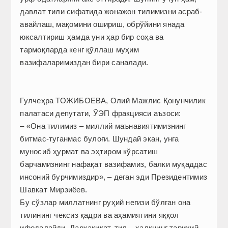
давлат тили сифатида жонажон тилимизни асраб-
авайлаш, мақомини ошириш, обрўйини янада
юксалтириш ҳамда уни ҳар бир соҳа ва
тармоқларда кенг қўллаш муҳим
вазифаларимиздан бири саналади.
Гулчеҳра ТОЖИБОЕВА, Олий Мажлис Қонунчилик
палатаси депутати, ЎЭП фракцияси аъзоси:
– «Она тилимиз – миллий маънавиятимизнинг
битмас-туганмас булоғи. Шундай экан, унга
муносиб ҳурмат ва эҳтиром кўрсатиш
барчамизнинг нафақат вазифамиз, балки муқаддас
инсоний бурчимиздир», – деган эди Президентимиз
Шавкат Мирзиёев.
Бу сўзлар миллатнинг руҳий негизи бўлган она
тилининг чексиз қадри ва аҳамиятини яққол
ифодалайди. Дарҳақиқат, тил – халқнинг тарихий