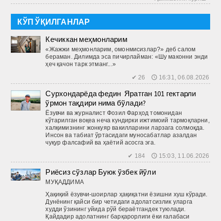
КЎП ЎҚИЛГАНЛАР
Кечиккан меҳмонларим
«Жажжи меҳмонларим, омонмисизлар?» деб салом
бераман. Дилимда эса пичирлайман: «Шу маконни энди
ҳеч қачон тарк этманг...»
✔ 26 🕔 16:31, 06.08.2026
Сурхондарёда федин Яратган 101 гектарли
ўрмон тақдири нима бўлади?
Ёзувчи ва журналист Фозил Фарҳод томонидан
кўтарилган воқеа неча кундирки ижтимоий тармоқларни,
халқимизнинг жонкуяр вакилларини ларзага солмоқда.
Инсон ва табиат ўртасидаги муносабатлар азалдан
чуқур фалсафий ва ҳаётий асосга эга.
✔ 184 🕔 15:03, 11.06.2026
Риёсиз сўзлар Буюк ўзбек йўли
МУҚАДДИМА
Ҳақиқий ёзувчи-шоирлар ҳақиқатни ёзишни хуш кўради.
Дунё­нинг ­қайси бир четидаги адолатсизлик уларга
худди ўзининг уйида рўй бераётгандек туюлади.
Қайдадир адолатнинг барқарорлиги ёки ғалабаси