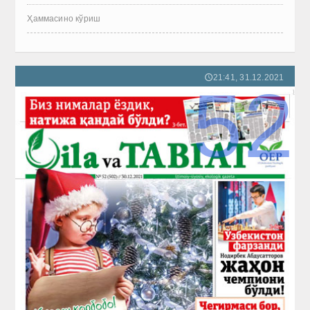
Ҳаммасино кўриш
21:41, 31.12.2021
🕔
52