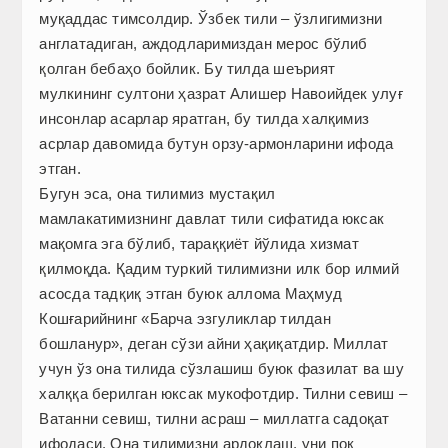
муқаддас тимсолдир. Ўзбек тили – ўзлигимизни
англатадиган, аждодларимиздан мерос бўлиб
қолган бебаҳо бойлик. Бу тилда шеърият
мулкининг султони ҳазрат Алишер Навоийдек улуғ
инсонлар асарлар яратган, бу тилда халқимиз
асрлар давомида бутун орзу-армонларини ифода
этган.
Бугун эса, она тилимиз мустақил
мамлакатимизнинг давлат тили сифатида юксак
мақомга эга бўлиб, тараққиёт йўлида хизмат
қилмоқда. Қадим туркий тилимизни илк бор илмий
асосда тадқиқ этган буюк аллома Маҳмуд
Кошғарийнинг «Барча эзгуликлар тилдан
бошланур», деган сўзи айни ҳақиқатдир. Миллат
учун ўз она тилида сўзлашиш буюк фазилат ва шу
халққа берилган юксак мукофотдир. Тилни севиш –
Ватанни севиш, тилни асраш – миллатга садоқат
ифодаси. Она тилимизни ардоқлаш, уни пок