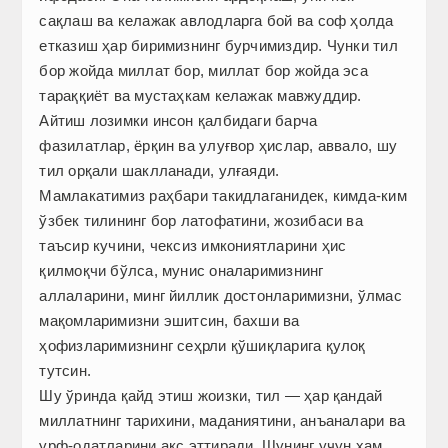
сақлаш ва келажак авлодларга бой ва соф ҳолда
етказиш ҳар биримизнинг бурчимиздир. Чунки тил
бор жойда миллат бор, миллат бор жойда эса
тараққиёт ва мустаҳкам келажак мавжуддир.
Айтиш лозимки инсон қалбидаги барча
фазилатлар, ёрқин ва улуғвор ҳислар, аввало, шу
тил орқали шаклланади, улғаяди.
Мамлакатимиз раҳбари такидлаганидек, кимда-ким
ўзбек тилининг бор латофатини, жозибаси ва
таъсир кучини, чексиз имкониятларини ҳис
қилмоқчи бўлса, мунис оналаримизнинг
аллаларини, минг йиллик достонларимизни, ўлмас
мақомларимизни эшитсин, бахши ва
ҳофизларимизнинг сеҳрли қўшиқларига қулоқ
тутсин.
Шу ўринда қайд этиш жоизки, тил — ҳар қандай
миллатнинг тарихини, маданиятини, анъаналари ва
урф-одатларини акс эттиради. Шунинг учун ҳам,