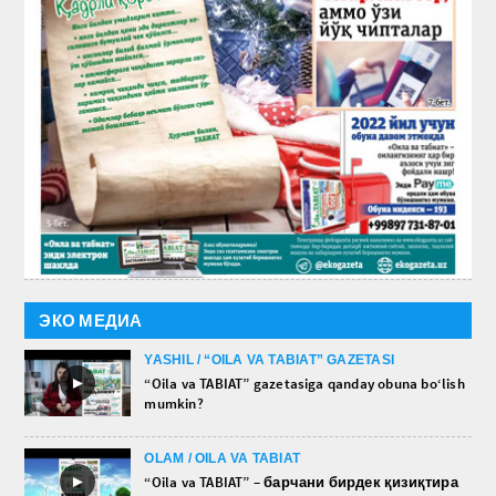
ЭКО МЕДИА
YASHIL / “OILA VA TABIAT” GAZETASI
►
“Oila va TABIAT” gazetasiga qanday obuna bo‘lish
mumkin?
OLAM / OILA VA TABIAT
►
“Oila va TABIAT” – барчани бирдек қизиқтира