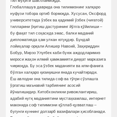
тил муҳити шаклланмоқда.
Глобаллашув даврида она тилимизнинг халқаро
нуфузи тобора ортиб бормоқда. Хусусан, Оксфорд
университетида ўзбек ва қадимий ўзбек (чиғатой)
тилларини ўқитиш дастурининг йўлга қўйилиши –
бу фақат тил соҳасида эмас, балки маданий
дипломатияда ҳам улкан ютуқдир. Бундай
лойиҳалар орқали Алишер Навоий, Заҳириддин
Бобур, Мирзо Улуғбек каби буюк аждодларимиз
мероси жаҳон илмий ҳамжамияти диққат марказига
чиқмоқда. Бу эса ўзбек маданияти ва илм-фанига
бўлган халқаро қизиқишни янада кучайтиради.
Ёш авлодни она тилида соф ва тўғри сўзлашга
ўргатиш маънавий тарбиянинг асосий
йўналишидир. Китобхонликни ривожлантириш,
адабий нутқ маданиятини мустаҳкамлаш, интернет
маконида соф тилимизни қўллаб-қувватлаш –
бугунги куннинг долзарб вазифалари ҳисобланади.