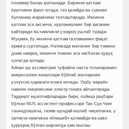
полимер билан қопланади. Биринчи қатлам
ёруғликни фаол ютади, тез қизийди ва сувнинг
буғланиш жараёнини тезлаштиради. Иккинчи
қатлам эса аксинча, нурланишнинг бир қисмини
қайтаради ва намликни узоқроқ ушлаб туради.
Муҳими, бу иккинчи қатлам газламанинг фақат
ярмига суртилади. Натижада матонинг бир томони
доим намроқ, иккинчи томони эса нисбатан қуруқ
ҳолатда қолади.
Айнан шу ассиметрия туфайли пахта толаларининг
микроскопик каналлари бўйлаб ионларнинг
узлуксиз ҳаракати юзага келади. Ушбу жараён
намлик энергиясини электр токига айлантиради.
Тадқиқот муаллифларидан бири, лойиҳа раҳбари
бўлган NUS ассистент-профессори Тан Суи Чинг
таъкидлашича, тизим шундай ишлаб чиқилганки, у
ортиқча намликка «ёпишиб» қолмайди ва ҳаво
қуруқроқ бўлган шароитда ҳам ишлаш