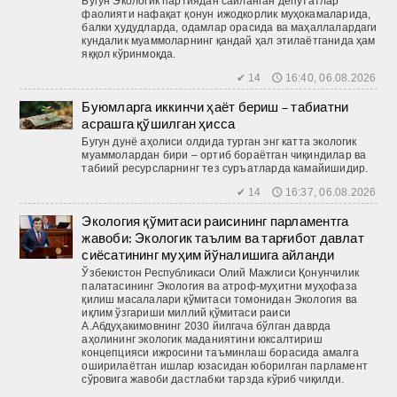
Бугун Экологик партиядан сайланган депутатлар
фаолияти нафақат қонун ижодкорлик муҳокамаларида,
балки ҳудудларда, одамлар орасида ва маҳаллалардаги
кундалик муаммоларнинг қандай ҳал этилаётганида ҳам
яққол кўринмоқда.
✔ 14 🕔 16:40, 06.08.2026
Буюмларга иккинчи ҳаёт бериш – табиатни
асрашга қўшилган ҳисса
Бугун дунё аҳолиси олдида турган энг катта экологик
муаммолардан бири – ортиб бораётган чиқиндилар ва
табиий ресурсларнинг тез суръатларда камайишидир.
✔ 14 🕔 16:37, 06.08.2026
Экология қўмитаси раисининг парламентга
жавоби: Экологик таълим ва тарғибот давлат
сиёсатининг муҳим йўналишига айланди
Ўзбекистон Республикаси Олий Мажлиси Қонунчилик
палатасининг Экология ва атроф-муҳитни муҳофаза
қилиш масалалари қўмитаси томонидан Экология ва
иқлим ўзгариши миллий қўмитаси раиси
А.Абдуҳакимовнинг 2030 йилгача бўлган даврда
аҳолининг экологик маданиятини юксалтириш
концепцияси ижросини таъминлаш борасида амалга
оширилаётган ишлар юзасидан юборилган парламент
сўровига жавоби дастлабки тарзда кўриб чиқилди.