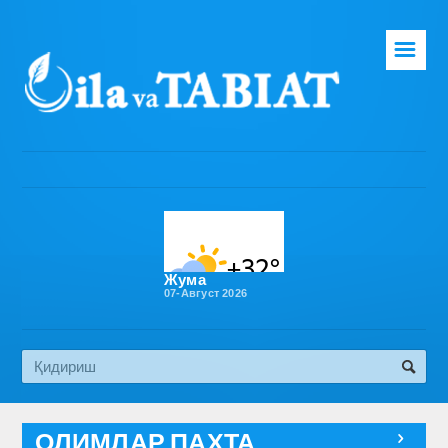
☰
Бош саҳифа
Таҳририят
Газета ҳақида
Раҳбарият
Бўлимлар
Жума
07-Август 2026
Обуна
Алоқа
Эко медиа
ОЛИМЛАР ПАХТА
