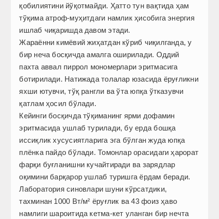
қобилиятини йўқотмайди. Ҳатто тун вақтида ҳам
тўқима атроф-муҳитдаги намлик ҳисобига энергия
ишлаб чиқаришда давом этади.
Жараённи кимёвий жиҳатдан кўриб чиқилганда, у
бир неча босқичда амалга оширилади. Оддий
пахта аввал пиррол мономерлари эритмасига
ботирилади. Натижада толалар юзасида ёруғликни
яхши ютувчи, тўқ рангли ва ўта юпқа ўтказувчи
қатлам ҳосил бўлади.
Кейинги босқичда тўқиманинг ярми дофамин
эритмасида ушлаб турилади, бу ерда бошқа
иссиқлик хусусиятларига эга бўлган жуда юпқа
плёнка пайдо бўлади. Томонлар орасидаги ҳарорат
фарқи буғланишни кучайтиради ва зарядлар
оқимини барқарор ушлаб туришга ёрдам беради.
Лаборатория синовлари шуни кўрсатдики,
тахминан 1000 Вт/м² ёруғлик ва 43 фоиз ҳаво
намлиги шароитида кетма-кет уланган бир нечта