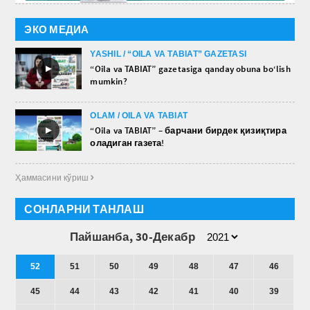
ЭКО МЕДИА
YASHIL / “OILA VA TABIAT” GAZETASI
►
“Oila va TABIAT” gazetasiga qanday obuna bo‘lish
mumkin?
OLAM / OILA VA TABIAT
►
“Oila va TABIAT” – барчани бирдек қизиқтира
оладиган газета!
Ҳаммасини кўриш 
СОНЛАРНИ ТАНЛАШ
Пайшанба, 30-Декабр
52
51
50
49
48
47
46
45
44
43
42
41
40
39