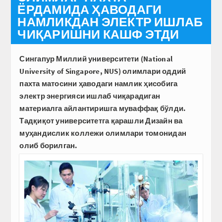
ЁРДАМИДА ҲАВОДАГИ
НАМЛИКДАН ЭЛЕКТР ИШЛАБ
ЧИҚАРИШНИ КАШФ ЭТДИ
Сингапур Миллий университети (National
University of Singapore, NUS) олимлари оддий
пахта матосини ҳаводаги намлик ҳисобига
электр энергияси ишлаб чиқарадиган
материалга айлантиришга муваффақ бўлди.
Тадқиқот университетга қарашли Дизайн ва
муҳандислик коллежи олимлари томонидан
олиб борилган.