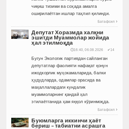
чиқиш тизими ва соҳада амалга
оширилаётган ишлар таҳлил қилинди.
Батафсил

Депутат Хоразмда халқни
эшитди Муаммолар жойида
ҳал этилмоқда
🕔16:40, 06.08.2026
✔14
Бугун Экологик партиядан сайланган
депутатлар фаолияти нафақат қонун
ижодкорлик муҳокамаларида, балки
ҳудудларда, одамлар орасида ва
маҳаллалардаги кундалик
муаммоларнинг қандай ҳал
этилаётганида ҳам яққол кўринмоқда.
Батафсил

Буюмларга иккинчи ҳаёт
бериш – табиатни асрашга