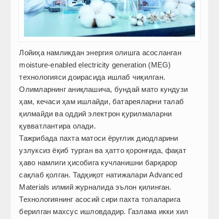
Лойиҳа намликдан энергия олишга асосланган
moisture-enabled electricity generation (MEG)
технологияси доирасида ишлаб чиқилган.
Олимларнинг аниқлашича, бундай мато кундузи
ҳам, кечаси ҳам ишлайди, батареяларни талаб
қилмайди ва оддий электрон қурилмаларни
қувватлантира олади.
Тажрибада пахта матоси ёруғлик диодларини
узлуксиз ёқиб турган ва ҳатто қоронғида, фақат
ҳаво намлиги ҳисобига кучланишни барқарор
сақлаб қолган. Тадқиқот натижалари Advanced
Маterials илмий журналида эълон қилинган.
Технологиянинг асосий сири пахта толаларига
берилган махсус ишловдадир. Газлама икки хил