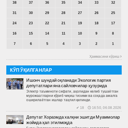
38
37
36
35
34
33
32
31
30
29
28
27
26
25
24
23
22
21
19
18
17
16
15
14
11
10
9
8
7
6
5
4
3
2
1
Ҳаммасини кўриш 
КЎП ЎҚИЛГАНЛАР
Ишонч шундай оқланади Экологик партия
депутатлари яна сайловчилар ҳузурида
Электр таъминоти сифати, аҳолидан келиб тушаётган
мурожаатларни кўриб чиқиш тизими ва соҳада амалга
оширилаётган ишлар таҳлил қилинди.
✔ 18 🕔 16:50, 06.08.2026
Депутат Хоразмда халқни эшитди Муаммолар
жойида ҳал этилмоқда