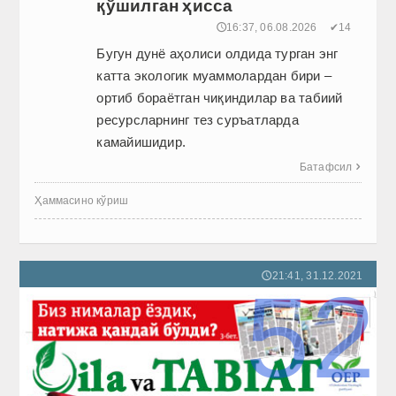
қўшилган ҳисса
🕔16:37, 06.08.2026
✔14
Бугун дунё аҳолиси олдида турган энг
катта экологик муаммолардан бири –
ортиб бораётган чиқиндилар ва табиий
ресурсларнинг тез суръатларда
камайишидир.
Батафсил

Ҳаммасино кўриш
21:41, 31.12.2021
🕔
52