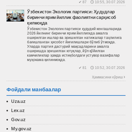
✔ 87 🕔 10:55, 30.07.2026
Ўзбекистон Экологик партияси: Ҳудудлар
биринчи ярим йиллик фаолиятни сарҳисоб
қилмоқда
Ўзбекис­тон Экологик партияси ҳудудий кенгашларида
2026 йилнинг биринчи ярим йиллигида амалга
оширилган ишлар ва эришилган натижалар таҳлилига
бағишланган ҳисобот йиғилишлари бўлиб ўтмоқда.
Уларда партия дастурий мақсадларини амалга
оширишда эришилган ютуқлар, йўл қў­йилган
камчиликлар ҳамда истиқболдаги устувор вазифалар
муҳокама қилинмоқда.
✔ 81 🕔 10:52, 30.07.2026
Ҳаммасини кўриш 
Фойдали манбаалар
Uza.uz
Lex.uz
Gov.uz
My.gov.uz