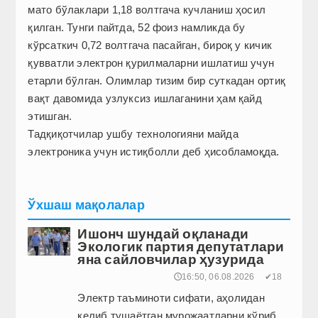
мато бўлак­лари 1,18 волтгача кучланиш ҳосил
қилган. Тунги пайтда, 52 фоиз намликда бу
кўрсаткич 0,72 волтгача пасайган, бироқ у кичик
қувватли электрон қурилмаларни ишлатиш учун
етарли бўлган. Олимлар тизим бир суткадан ортиқ
вақт давомида узлуксиз ишлаганини ҳам қайд
этишган.
Тадқиқотчилар ушбу технологияни майда
электроника учун истиқболли деб ҳисобламоқда.
Ўхшаш мақолалар
Ишонч шундай оқланади
Экологик партия депутатлари
яна сайловчилар ҳузурида
🕔16:50, 06.08.2026
✔18
Электр таъминоти сифати, аҳолидан
келиб тушаётган мурожаатларни кўриб