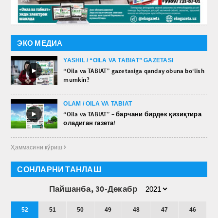
ЭКО МЕДИА
YASHIL / “OILA VA TABIAT” GAZETASI
►
“Oila va TABIAT” gazetasiga qanday obuna bo‘lish
mumkin?
OLAM / OILA VA TABIAT
►
“Oila va TABIAT” – барчани бирдек қизиқтира
оладиган газета!
Ҳаммасини кўриш 
СОНЛАРНИ ТАНЛАШ
Пайшанба, 30-Декабр
52
51
50
49
48
47
46