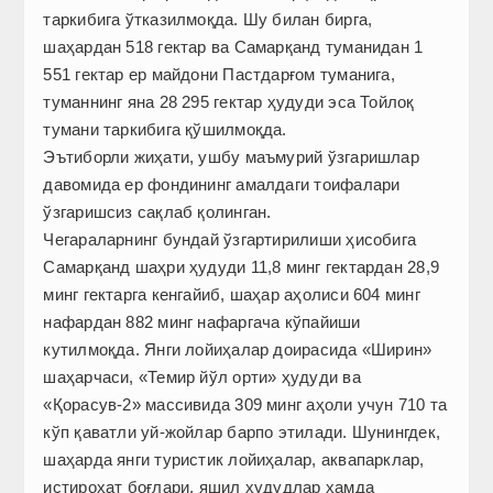
таркибига ўтказилмоқда. Шу билан бирга,
шаҳардан 518 гектар ва Самарқанд туманидан 1
551 гектар ер майдони Пастдарғом туманига,
туманнинг яна 28 295 гектар ҳудуди эса Тойлоқ
тумани таркибига қўшилмоқда.
Эътиборли жиҳати, ушбу маъмурий ўзгаришлар
давомида ер фондининг амалдаги тоифалари
ўзгаришсиз сақлаб қолинган.
Чегараларнинг бундай ўзгартирилиши ҳисобига
Самарқанд шаҳри ҳудуди 11,8 минг гектардан 28,9
минг гектарга кенгайиб, шаҳар аҳолиси 604 минг
нафардан 882 минг нафаргача кўпайиши
кутилмоқда. Янги лойиҳалар доирасида «Ширин»
шаҳарчаси, «Темир йўл орти» ҳудуди ва
«Қорасув-2» массивида 309 минг аҳоли учун 710 та
кўп қаватли уй-жойлар барпо этилади. Шунингдек,
шаҳарда янги туристик лойиҳалар, аквапарклар,
истироҳат боғлари, яшил ҳудудлар ҳамда