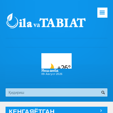
☰
Бош саҳифа
Таҳририят
Газета ҳақида
Раҳбарият
Бўлимлар
Якшанба
09-Август 2026
Обуна
Алоқа
Эко медиа
КЕНГАЯЁТГАН
