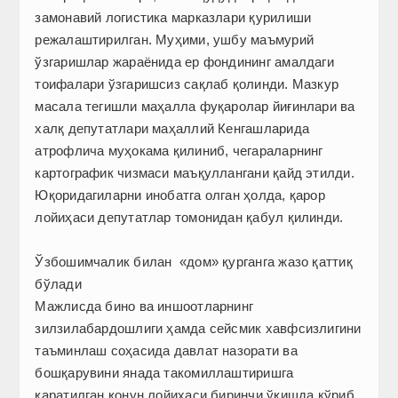
замонавий логистика марказлари қурилиши
режалаштирилган. Муҳими, ушбу маъмурий
ўзгариш­лар жараёнида ер фондининг амалдаги
тоифалари ўзгаришсиз сақлаб қолинди. Мазкур
масала тегишли маҳалла фуқаролар йиғинлари ва
халқ депутатлари маҳаллий Кенгашларида
атрофлича муҳокама қилиниб, чегараларнинг
картографик чизмаси маъқуллангани қайд этилди.
Юқоридагиларни инобатга олган ҳолда, қарор
лойиҳаси депутатлар томонидан қабул қилинди.
Ўзбошимчалик билан «дом» қурганга жазо қаттиқ
бўлади
Мажлисда бино ва иншоотларнинг
зилзилабардошлиги ҳамда сейсмик хавфсизлигини
таъминлаш соҳасида давлат назорати ва
бошқарувини янада такомиллаштиришга
қаратилган қонун лойиҳаси биринчи ўқишда кўриб