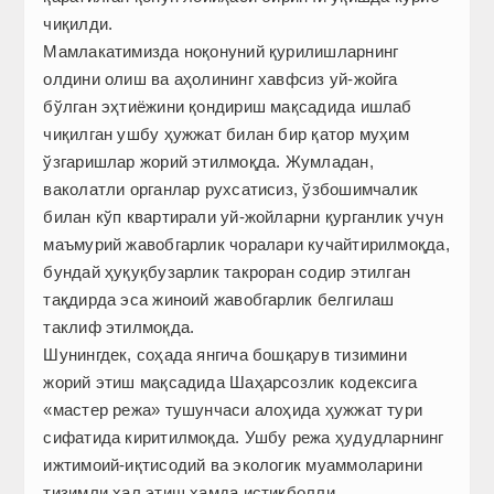
чиқилди.
Мамлакатимизда ноқонуний қурилишларнинг
олдини олиш ва аҳолининг хавфсиз уй-жойга
бўлган эҳтиёжини қондириш мақсадида ишлаб
чиқилган ушбу ҳужжат билан бир қатор муҳим
ўзгаришлар жорий этилмоқда. Жумладан,
ваколатли органлар рухсатисиз, ўзбошимчалик
билан кўп квартирали уй-жойларни қурганлик учун
маъмурий жавобгарлик чоралари кучайтирилмоқда,
бундай ҳуқуқбузарлик такроран содир этилган
тақдирда эса жиноий жавобгарлик белгилаш
таклиф этилмоқда.
Шунингдек, соҳада янгича бошқарув тизимини
жорий этиш мақсадида Шаҳарсозлик кодексига
«мастер режа» тушунчаси алоҳида ҳужжат тури
сифатида киритилмоқда. Ушбу режа ҳудудларнинг
ижтимоий-иқтисодий ва экологик муаммоларини
тизимли ҳал этиш ҳамда истиқболли