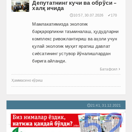
Депутатнинг кучи ва обрўси –
халқ ичида
🕔10:57, 30.07.2026
✔170
Мамлакатимизда экологик
барқарорликни таъминалаш, ҳудудларни
комплекс ривожлантириш ва аҳоли учун
қулай экологик муҳит яратиш давлат
сиёсатининг устувор йўналишлардан
бирига айланди.
Батафсил

Ҳаммасино кўриш
21:41, 31.12.2021
🕔
52