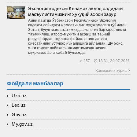
Экология кодекси: Келажак авлод олдидаги
масъулиятимизнинг ҳуқуқий асоси зарур
Айни пайтда Ўзбекистон Респуб­ликаси Экология
кодекси лойиҳаси жамоатчилик муҳокамасига қўйилган.
Зотан, бугун мамлакатимизда экологик барқарорликни
таъминлаш, атроф-муҳитни асраш ва табиий
ресурслардан оқилона фойдаланиш давлат
сиёсатининг устувор йўналишига айланган. Шу боис,
янги кодекс лойиҳаси жамиятимизда қизғин
муҳокамаларга сабаб бўлмоқда.
✔ 257 🕔 13:31, 20.07.2026
Ҳаммасини кўриш 
Фойдали манбаалар
Uza.uz
Lex.uz
Gov.uz
My.gov.uz