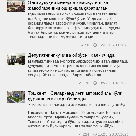
Янги ҳуқуқий меъёрлар масъулият ва
жавобгарликни оширишга қаратилган
Куни кеча Олий Мажлис Қонунчилик палатасининг
навбатдаги мажлиси бўлиб ўтди. Унда дастлаб
фракцияларда атрофлича кўриб чиқилган, давлат
бошқаруви ва жамият хавфсизлиги учун ғоят муҳим
бўлган бир қатор қонун лойиҳалари депутатлар
томонидан қизғин муҳокама қилинди.
✔ 58 🕔 16:45, 06.08.2026
Депутатнинг кучи ва обрўси –халқ ичида
Мамлакатимизда экологик барқарорликни таъминалаш,
ҳудудларни комплекс ривожлантириш ва аҳоли учун
қулай экологик муҳит яратиш давлат сиёсатининг
устувор йўналишлардан бирига айланди.
✔ 170 🕔 10:57, 30.07.2026
Тошкент – Самарқанд янги автомобиль йўли
қурилишига старт берилди
Ўзбекистон тарихидаги илк «яшил» ва инновацион йўл
Президент Шавкат Мирзиёев 22 июль куни Тошкент
вилояти Ўрта Чирчиқ туманига ташриф буюриб,
Тошкент – Самарқанд йўналишидаги пуллик муқобил
автомобиль йўли қурилишига тамал тоши қўйди.
✔ 224 🕔 15:23, 23.07.2026