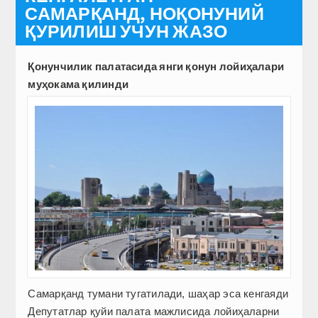
САМАРҚАНД, НОҚОНУНИЙ
ҚУРИЛИШ УЧУН ЖАЗО
Қонунчилик палатасида янги қонун лойиҳалари
муҳокама қилинди
Самарқанд тумани тугатилади, шаҳар эса кенгаяди
Депутатлар қуйи палата мажлисида лойиҳаларни