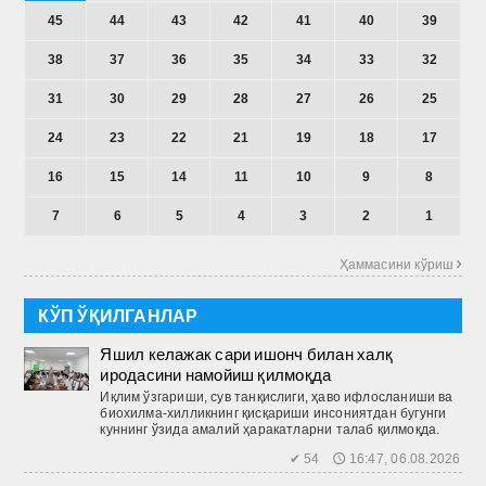
45
44
43
42
41
40
39
38
37
36
35
34
33
32
31
30
29
28
27
26
25
24
23
22
21
19
18
17
16
15
14
11
10
9
8
7
6
5
4
3
2
1
Ҳаммасини кўриш 
КЎП ЎҚИЛГАНЛАР
Яшил келажак сари ишонч билан халқ
иродасини намойиш қилмоқда
Иқлим ўзгариши, сув танқислиги, ҳаво ифлосланиши ва
биохилма-хилликнинг қисқариши инсониятдан бугунги
куннинг ўзида амалий ҳаракатларни талаб қилмоқда.
✔ 54 🕔 16:47, 06.08.2026