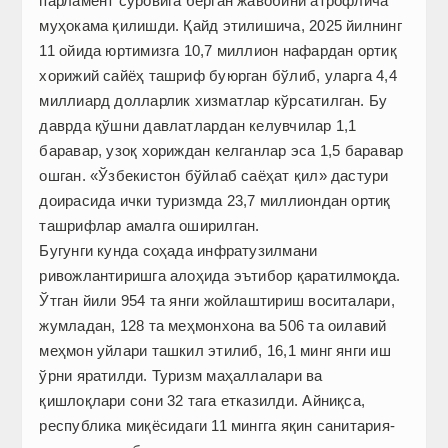
парламент сўровига берган жавобини атрофлича
муҳокама қилишди. Қайд этилишича, 2025 йилнинг
11 ойида юртимизга 10,7 миллион нафардан ортиқ
хорижий сайёҳ ташриф буюрган бўлиб, уларга 4,4
миллиард долларлик хизматлар кўрсатилган. Бу
даврда қўшни давлатлардан келувчилар 1,1
баравар, узоқ хориждан келганлар эса 1,5 баравар
ошган. «Ўзбекистон бўйлаб саёҳат қил» дастури
доирасида ички туризмда 23,7 миллиондан ортиқ
ташрифлар амалга оширилган.
Бугунги кунда соҳада инфратузилмани
ривожлантиришга алоҳида эътибор қаратилмоқда.
Ўтган йили 954 та янги жойлаштириш воситалари,
жумладан, 128 та меҳмонхона ва 506 та оилавий
меҳмон уйлари ташкил этилиб, 16,1 минг янги иш
ўрни яратилди. Туризм маҳаллалари ва
қишлоқлари сони 32 тага етказилди. Айниқса,
республика миқёсидаги 11 мингга яқин санитария-