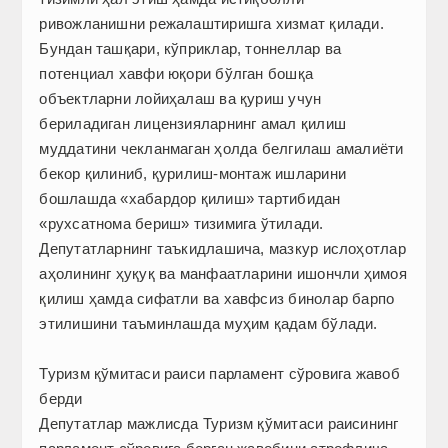
ривожланишни режалаштиришга хизмат қилади.
Бундан ташқари, кўприклар, тоннеллар ва
потенциал хавфи юқори бўлган бошқа
объектларни лойиҳалаш ва қуриш учун
бериладиган лицензияларнинг амал қилиш
муддатини чекланмаган ҳолда белгилаш амалиёти
бекор қилиниб, қурилиш-монтаж ишларини
бошлашда «хабардор қилиш» тартибидан
«рухсатнома бериш» тизимига ўтилади.
Депутатларнинг таъкидлашича, мазкур ислоҳотлар
аҳолининг ҳуқуқ ва манфаатларини ишончли ҳимоя
қилиш ҳамда сифатли ва хавфсиз бинолар барпо
этилишини таъминлашда муҳим қадам бўлади.
Туризм қўмитаси раиси парламент сўровига жавоб
берди
Депутатлар мажлисда Туризм қўмитаси раисининг