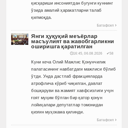
қисқариши инсониятдан бугунги куннинг
ўзида амалий ҳаракатларни талаб
қилмоқда.
Батафсил

Янги ҳуқуқий меъёрлар
масъулият ва жавобгарликни
оширишга қаратилган
🕔16:45, 06.08.2026
✔58
Куни кеча Олий Мажлис Қонунчилик
палатасининг навбатдаги мажлиси бўлиб
ўтди. Унда дастлаб фракцияларда
атрофлича кўриб чиқилган, давлат
бошқаруви ва жамият хавфсизлиги учун
ғоят муҳим бўлган бир қатор қонун
лойиҳалари депутатлар томонидан
қизғин муҳокама қилинди.
Батафсил
