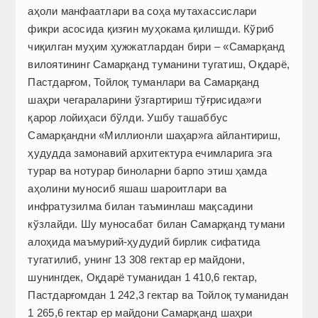
аҳоли манфаатлари ва соҳа мутахассислари
фикри асосида қизғин муҳокама қилишди. Кўриб
чиқилган муҳим ҳужжатлардан бири – «Самарқанд
вилоятининг Самарқанд туманини тугатиш, Оқдарё,
Пастдарғом, Тойлоқ туманлари ва Самарқанд
шаҳри чегараларини ўзгартириш тўғрисида»ги
қарор лойиҳаси бўлди. Ушбу ташаббус
Самарқандни «Миллионли шаҳар»га айлантириш,
ҳудудда замонавий архитектура ечимларига эга
турар ва нотурар биноларни барпо этиш ҳамда
аҳолини муносиб яшаш шароитлари ва
инфратузилма билан таъминлаш мақсадини
кўзлайди. Шу муносабат билан Самарқанд тумани
алоҳида маъмурий-ҳудудий бирлик сифатида
тугатилиб, унинг 13 308 гектар ер майдони,
шунингдек, Оқдарё туманидан 1 410,6 гектар,
Пастдарғомдан 1 242,3 гектар ва Тойлоқ туманидан
1 265,6 гектар ер майдони Самарқанд шаҳри