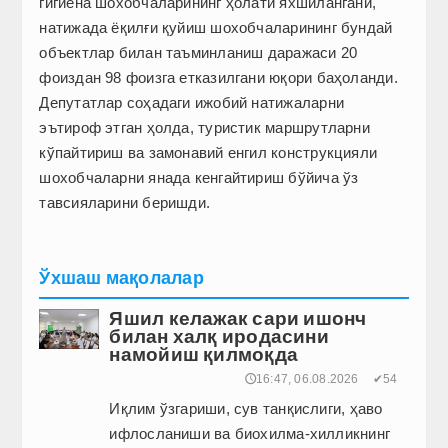
гигиена шохобчаларининг ҳолати яхшилангани,
натижада ёқилғи қуйиш шохобчаларининг бундай
объектлар билан таъминланиш даражаси 20
фоиздан 98 фоизга етказилгани юқори баҳоланди.
Депутатлар соҳадаги ижобий натижаларни
эътироф этган ҳолда, туристик маршрутларни
кўпайтириш ва замонавий енгил конструкцияли
шохобчаларни янада кенгайтириш бўйича ўз
тавсияларини беришди.
Ўхшаш мақолалар
Яшил келажак сари ишонч
билан халқ иродасини
намойиш қилмоқда
🕔16:47, 06.08.2026
✔54
Иқлим ўзгариши, сув танқислиги, ҳаво
ифлосланиши ва биохилма-хилликнинг