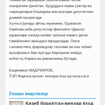
назоратини ўрнатган. Ҳудуддаги оқава сувлар ва
чиқиндиларни бошқариш масалалари депутатнинг
доимий назоратида.
Хулоса ўрнида айтиш мумкинки, Одинахон
Орипова каби депутатлар фаолияти «Давлат
идоралари халққа хизмат қилиши керак» деган
тамойилнинг амалдаги ифодасидир. Оила
саломатлиги, фарзандлар таълими ва она табиат
муҳофазаси бир нуқтада бирлашган жойда,
албатта, барака ва ривожланиш бўлади.
Баҳромжон МАДУМАРОВ,
ЎЭП Фарғона вилоят кенгаши бош мутахассиси
Ўхшаш мақолалар
Қизиб бораётган миялар ёхуд