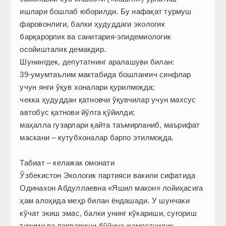
ишлари бошлаб юборилди. Бу нафақат турмуш
фаровонлиги, балки ҳудуддаги экологик
барқарорлик ва санитария-­эпидемиологик
осойишталик демакдир.
Шунингдек, депутатнинг аралашуви билан:
39-умумтаълим мактабида бошланғич синфлар
учун янги ўқув хоналари қурилмоқда;
чекка ҳудуддан қатновчи ўқувчилар учун махсус
автобус қатнови йўлга қўйилди;
маҳалла гузарлари қайта таъмирланиб, маърифат
маскани – кутубхоналар барпо этилмоқда.
Табиат – келажак омонати
Ўзбекистон Экологик партияси вакили сифатида
Одинахон Абдуллаевна «Яшил макон» лойиҳасига
ҳам алоҳида меҳр билан ёндашади. У шунчаки
кўчат экиш эмас, балки унинг кўкариши, суғориш
тизими ва парвариши бўйича жамоатчилик