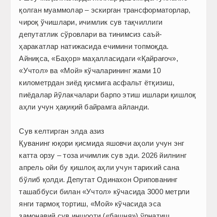
қолган муаммолар – эскирган трансформаторлар,
чироқ ўчишлари, ичимлик сув тақчиллиги
депутатлик сўровлари ва тинимсиз саъй-
ҳаракатлар натижасида ечимини топмоқда.
Айниқса, «Баҳор» маҳалласидаги «Қайрағоч»,
«Учтол» ва «Мой» кўчаларининг жами 10
километрдан зиёд қисмига асфальт ётқизиш,
пиёдалар йўлакчалари барпо этиш ишлари қишлоқ
аҳли учун ҳақиқий байрамга айланди.
Сув келтирган элда азиз
Қуванинг юқори қисмида яшовчи аҳоли учун энг
катта орзу – тоза ичимлик сув эди. 2026 йилнинг
апрель ойи бу қишлоқ аҳли учун тарихий сана
бўлиб қолди. Депутат Одинахон Орипованинг
ташаббуси билан «Учтол» кўчасида 3000 метрли
янги тармоқ тортиш, «Мой» кўчасида эса
замонавий сув иншооти («башня») ўрнатиш