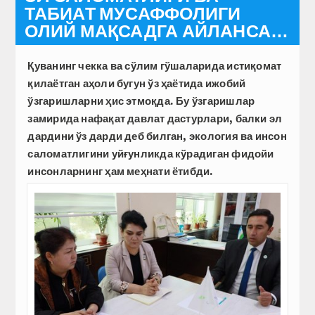
ТАБИАТ МУСАФФОЛИГИ
ОЛИЙ МАҚСАДГА АЙЛАНСА…
Қуванинг чекка ва сўлим гўшаларида истиқомат
қилаётган аҳоли бугун ўз ҳаётида ижобий
ўзгаришларни ҳис этмоқда. Бу ўзгаришлар
замирида нафақат давлат дастурлари, балки эл
дардини ўз дарди деб билган, экология ва инсон
саломатлигини уйғунликда кўрадиган фидойи
инсонларнинг ҳам меҳнати ётибди.