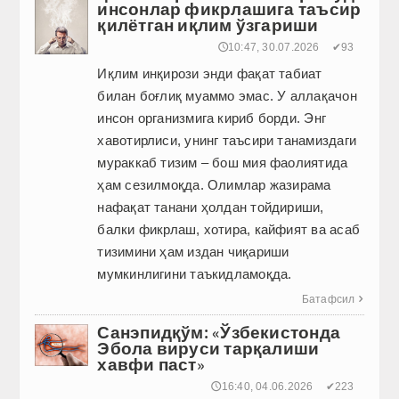
инсонлар фикрлашига таъсир
қилётган иқлим ўзгариши
🕔10:47, 30.07.2026
✔93
Иқлим инқирози энди фақат табиат
билан боғлиқ муаммо эмас. У аллақачон
инсон организмига кириб борди. Энг
хавотирлиси, унинг таъсири танамиздаги
мураккаб тизим – бош мия фаолиятида
ҳам сезилмоқда. Олимлар жазирама
нафақат танани ҳолдан тойдириши,
балки фикрлаш, хотира, кайфият ва асаб
тизимини ҳам издан чиқариши
мумкинлигини таъкид­ламоқда.
Батафсил

Санэпидқўм: «Ўзбекистонда
Эбола вируси тарқалиши
хавфи паст»
🕔16:40, 04.06.2026
✔223