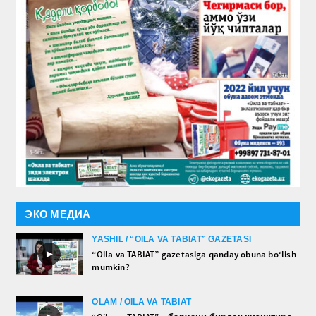
ЭКО МЕДИА
YASHIL / “OILA VA TABIAT” GAZETASI
►
“Oila va TABIAT” gazetasiga qanday obuna bo‘lish
mumkin?
OLAM / OILA VA TABIAT