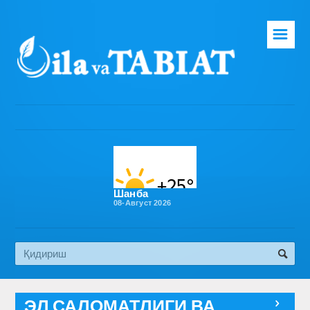
☰
Бош саҳифа
Таҳририят
Газета ҳақида
Раҳбарият
Бўлимлар
Шанба
08-Август 2026
Обуна
Алоқа
Эко медиа
ЭЛ САЛОМАТЛИГИ ВА
