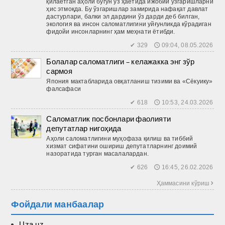
қилаётган аҳоли бугун ўз ҳаётида ижобий ўзгаришларни
ҳис этмоқда. Бу ўзгаришлар замирида нафақат давлат
дастурлари, балки эл дардини ўз дарди деб билган,
экология ва инсон саломатлигини уйғунликда кўрадиган
фидойи инсонларнинг ҳам меҳнати ётибди.
✔ 329 🕔 09:04, 08.05.2026
Болалар саломатлиги – келажакка энг зўр
сармоя
Япония мактабларида овқатланиш тизими ва «Сёкуику»
фалсафаси
✔ 618 🕔 10:53, 24.03.2026
Саломатлик посбонлари фаолияти
депутатлар нигоҳида
Аҳоли саломатлигини муҳофаза қилиш ва тиббий
хизмат сифатини ошириш депутатларнинг доимий
назоратида турган масалалардан.
✔ 626 🕔 16:45, 26.02.2026
Ҳаммасини кўриш 
Фойдали манбаалар
Uza.uz