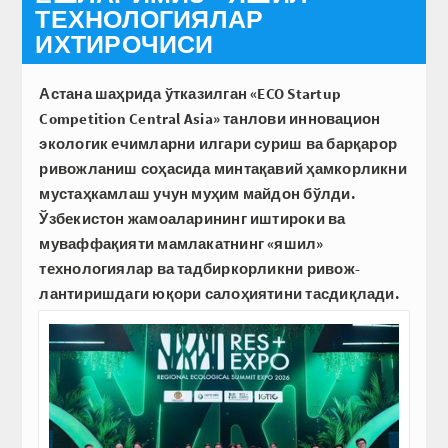
ТЕХНОЛОГИЯЛАР
ИХТИРОЧИСИ
Астана шаҳрида ўтказилган «ECO Startup
Competition Central Asia» танлови инновацион
экологик ечимларни илгари суриш ва барқарор
ривожланиш соҳасида минтақавий ҳамкорликни
мустаҳкамлаш учун муҳим майдон бўлди.
Ўзбекистон жамоаларининг иштироки ва
муваффақияти мамлакатнинг «яшил»
технологиялар ва тадбиркорликни ривож­
лантиришдаги юқори салоҳиятини тасдиқлади.