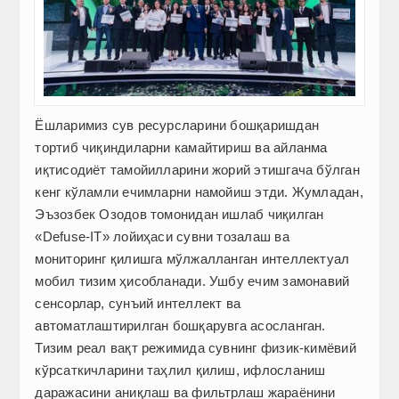
Ёшларимиз сув ресурсларини бошқаришдан
тортиб чиқиндиларни камайтириш ва айланма
иқтисодиёт тамойилларини жорий этишгача бўлган
кенг кўламли ечимларни намойиш этди. Жумладан,
Эъзозбек Озодов томонидан ишлаб чиқилган
«Defuse-IT» лойиҳаси сувни тозалаш ва
мониторинг қилишга мўлжалланган интеллектуал
мобил тизим ҳисобланади. Ушбу ечим замонавий
сенсорлар, сунъий интеллект ва
автоматлаштирилган бошқарувга асосланган.
Тизим реал вақт режимида сувнинг физик-кимёвий
кўрсаткичларини таҳлил қилиш, ифлосланиш
даражасини аниқлаш ва фильтрлаш жараёнини