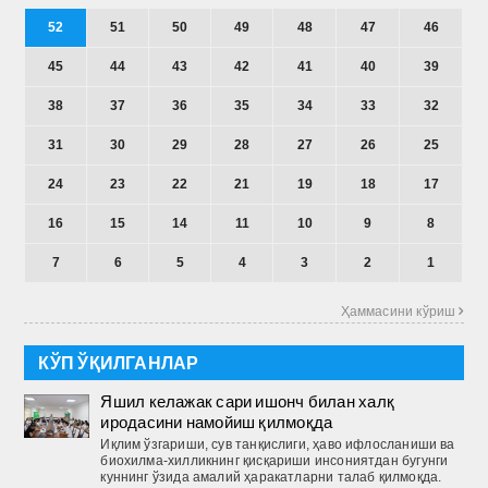
52
51
50
49
48
47
46
45
44
43
42
41
40
39
38
37
36
35
34
33
32
31
30
29
28
27
26
25
24
23
22
21
19
18
17
16
15
14
11
10
9
8
7
6
5
4
3
2
1
Ҳаммасини кўриш 
КЎП ЎҚИЛГАНЛАР
Яшил келажак сари ишонч билан халқ
иродасини намойиш қилмоқда
Иқлим ўзгариши, сув танқислиги, ҳаво ифлосланиши ва
биохилма-хилликнинг қисқариши инсониятдан бугунги
куннинг ўзида амалий ҳаракатларни талаб қилмоқда.