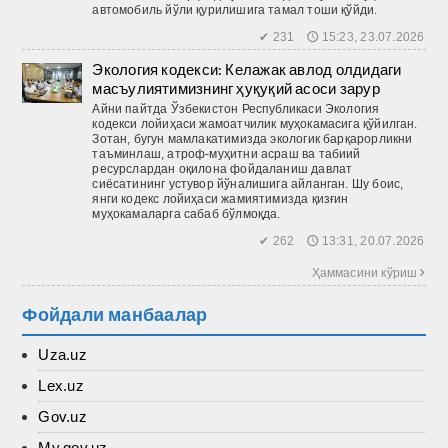
автомобиль йўли қурилишига тамал тоши қўйди.
✔ 231 🕔 15:23, 23.07.2026
Экология кодекси: Келажак авлод олдидаги
масъулиятимизнинг ҳуқуқий асоси зарур
Айни пайтда Ўзбекистон Респуб­ликаси Экология
кодекси лойиҳаси жамоатчилик муҳокамасига қўйилган.
Зотан, бугун мамлакатимизда экологик барқарорликни
таъминлаш, атроф-муҳитни асраш ва табиий
ресурслардан оқилона фойдаланиш давлат
сиёсатининг устувор йўналишига айланган. Шу боис,
янги кодекс лойиҳаси жамиятимизда қизғин
муҳокамаларга сабаб бўлмоқда.
✔ 262 🕔 13:31, 20.07.2026
Ҳаммасини кўриш 
Фойдали манбаалар
Uza.uz
Lex.uz
Gov.uz
My.gov.uz