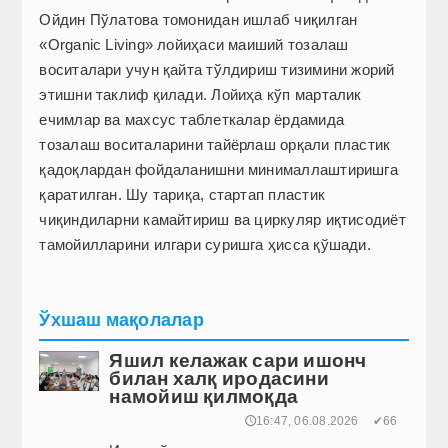
Ойдин Пўлатова томонидан ишлаб чиқилган
«Organic Living» лойиҳаси маиший тозалаш
воситалари учун қайта тўлдириш тизимини жорий
этишни таклиф қилади. Лойиҳа кўп марталик
ечимлар ва махсус таблеткалар ёрдамида
тозалаш воситаларини тайёрлаш орқали пластик
қадоқлардан фойдаланишни минималлаштиришга
қаратилган. Шу тариқа, стартап пластик
чиқиндиларни камайтириш ва циркуляр иқтисодиёт
тамойилларини илгари суришга ҳисса қўшади.
Ўхшаш мақолалар
Яшил келажак сари ишонч
билан халқ иродасини
намойиш қилмоқда
🕔16:47, 06.08.2026
✔66