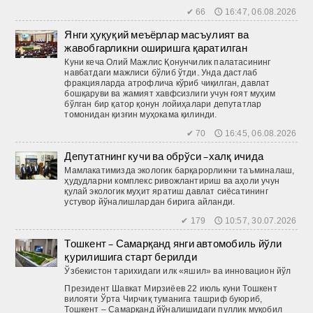
✔ 66 🕔 16:47, 06.08.2026
Янги ҳуқуқий меъёрлар масъулият ва
жавобгарликни оширишга қаратилган
Куни кеча Олий Мажлис Қонунчилик палатасининг
навбатдаги мажлиси бўлиб ўтди. Унда дастлаб
фракцияларда атрофлича кўриб чиқилган, давлат
бошқаруви ва жамият хавфсизлиги учун ғоят муҳим
бўлган бир қатор қонун лойиҳалари депутатлар
томонидан қизғин муҳокама қилинди.
✔ 70 🕔 16:45, 06.08.2026
Депутатнинг кучи ва обрўси –халқ ичида
Мамлакатимизда экологик барқарорликни таъминалаш,
ҳудудларни комплекс ривожлантириш ва аҳоли учун
қулай экологик муҳит яратиш давлат сиёсатининг
устувор йўналишлардан бирига айланди.
✔ 179 🕔 10:57, 30.07.2026
Тошкент – Самарқанд янги автомобиль йўли
қурилишига старт берилди
Ўзбекистон тарихидаги илк «яшил» ва инновацион йўл
Президент Шавкат Мирзиёев 22 июль куни Тошкент
вилояти Ўрта Чирчиқ туманига ташриф буюриб,
Тошкент – Самарқанд йўналишидаги пуллик муқобил