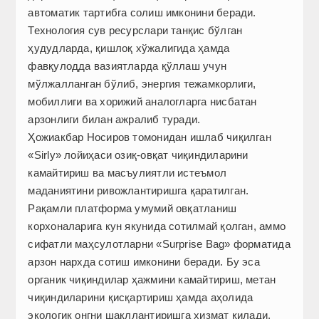
автоматик тартибга солиш имконини беради.
Технология сув ресурслари танқис бўлган
ҳудудларда, қишлоқ хўжалигида ҳамда
фавқулодда вазиятларда қўллаш учун
мўлжалланган бўлиб, энергия тежамкорлиги,
мобиллиги ва хорижий аналогларга нисбатан
арзонлиги билан ажралиб туради.
Ҳожиакбар Носиров томонидан ишлаб чиқилган
«Sirly» лойиҳаси озиқ-овқат чиқиндиларини
камайтириш ва масъулиятли истеъмол
маданиятини ривожлантиришга қаратилган.
Рақамли платформа умумий овқатланиш
корхоналарига кун якунида сотилмай қолган, аммо
сифатли маҳсулотларни «Surprise Bag» форматида
арзон нархда сотиш имконини беради. Бу эса
органик чиқиндилар ҳажмини камайтириш, метан
чиқиндиларини қисқартириш ҳамда аҳолида
экологик онгни шакллантиришга хизмат қилади.