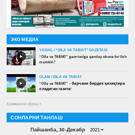
ЭКО МЕДИА
YASHIL / “OILA VA TABIAT” GAZETASI
►
“Oila va TABIAT” gazetasiga qanday obuna bo‘lish
mumkin?
OLAM / OILA VA TABIAT
►
“Oila va TABIAT” – барчани бирдек қизиқтира
оладиган газета!
Ҳаммасини кўриш 
СОНЛАРНИ ТАНЛАШ
Пайшанба, 30-Декабр