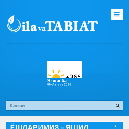
☰
Бош саҳифа
Таҳририят
Газета ҳақида
Раҳбарият
Бўлимлар
Якшанба
09-Август 2026
Обуна
Алоқа
Эко медиа
ЁШЛАРИМИЗ – ЯШИЛ
