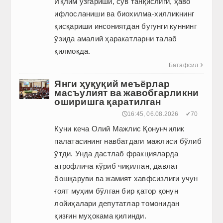
Иқлим ўзгариши, сув танқислиги, ҳаво
ифлосланиши ва биохилма-хилликнинг
қисқариши инсониятдан бугунги куннинг
ўзида амалий ҳаракатларни талаб
қилмоқда.
Батафсил

Янги ҳуқуқий меъёрлар
масъулият ва жавобгарликни
оширишга қаратилган
🕔16:45, 06.08.2026
✔70
Куни кеча Олий Мажлис Қонунчилик
палатасининг навбатдаги мажлиси бўлиб
ўтди. Унда дастлаб фракцияларда
атрофлича кўриб чиқилган, давлат
бошқаруви ва жамият хавфсизлиги учун
ғоят муҳим бўлган бир қатор қонун
лойиҳалари депутатлар томонидан
қизғин муҳокама қилинди.