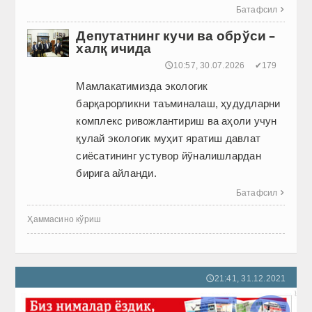
Батафсил

Депутатнинг кучи ва обрўси –
халқ ичида
🕔10:57, 30.07.2026
✔179
Мамлакатимизда экологик
барқарорликни таъминалаш, ҳудудларни
комплекс ривожлантириш ва аҳоли учун
қулай экологик муҳит яратиш давлат
сиёсатининг устувор йўналишлардан
бирига айланди.
Батафсил

Ҳаммасино кўриш
21:41, 31.12.2021
🕔