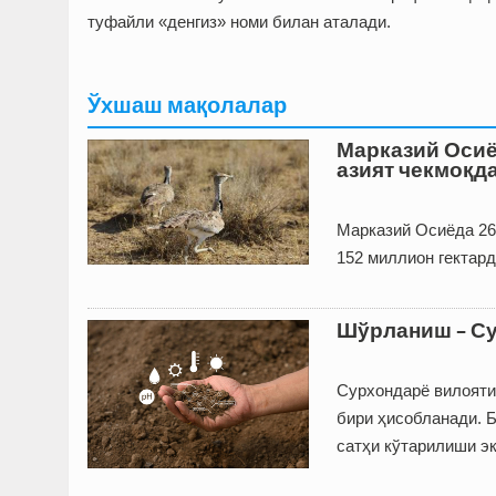
туфайли «денгиз» номи билан аталади.
Ўхшаш мақолалар
Марказий Осиё
азият чекмоқд
Марказий Осиё­да 2
152 миллион гектард
Шўрланиш – Су
Сурхондарё вилояти
бири ҳисобланади. Б
сатҳи кўтарилиши э