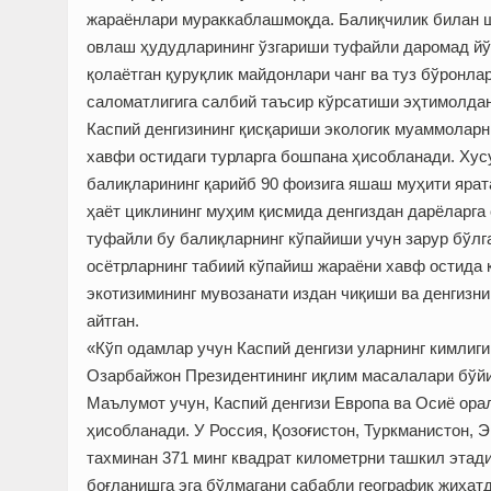
жараёнлари мураккаб­лашмоқда. Балиқчилик билан ш
овлаш ҳудудларининг ўзгариши туфайли даромад йў
қолаётган қуруқлик майдонлари чанг ва туз бўронла
саломатлигига салбий таъсир кўрсатиши эҳтимолдан
Каспий денгизининг қисқариши экологик муаммоларн
хавфи остидаги турларга бошпана ҳисобланади. Хусу
балиқларининг қарийб 90 фоизига яшаш муҳити ярат
ҳаёт циклининг муҳим қисмида денгиздан дарёларга с
туфайли бу балиқларнинг кўпайиши учун зарур бўлг
осётрларнинг табиий кўпайиш жараёни хавф остида 
экотизимининг мувозанати издан чиқиши ва денгизн
айтган.
«Кўп одамлар учун Каспий денгизи уларнинг кимлиги
Озарбайжон Президентининг иқлим масалалари бўйи
Маълумот учун, Каспий денгизи Европа ва Осиё орал
ҳисобланади. У Россия, Қозоғистон, Туркманистон, 
тахминан 371 минг квадрат километрни ташкил этади
боғланишга эга бўлмагани сабабли географик жиҳатд