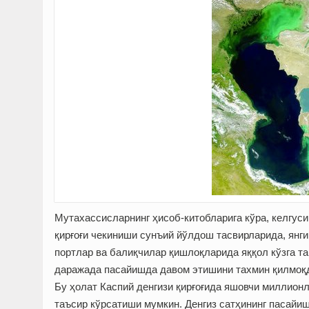
Мутахассисларнинг ҳисоб-китобларига кўра, келгус
қирғоғи чекиниши сунъий йўлдош тасвирларида, янг
портлар ва балиқчилар қишлоқларида яққол кўзга т
даражада пасайишда давом этишини тахмин қилмоқ
Бу ҳолат Каспий денгизи қирғоғида яшовчи миллион
таъсир кўрсатиши мумкин. Денгиз сатҳининг пасайи