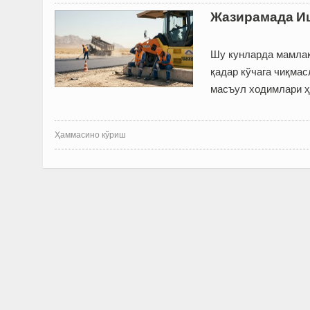
Жазирамада Иш
Шу кунларда мамлак
қадар кўчага чиқмас
масъул ходимлари ҳ
Ҳаммасино кўриш