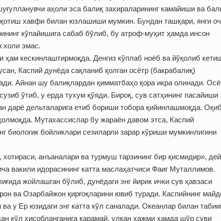
уғулланувчи аҳоли эса балиқ захираларининг камайиши ва бал
қотиш хавфи билан юзлашиши мумкин. Бундан ташқари, янги о
рининг кўпайишига сабаб бўлиб, бу атроф-муҳит ҳамда инсон
 холи эмас.
и ҳам кескинлаштирмоқда. Денгиз кўплаб ноёб ва йўқолиб кети
сан, Каспий дунёда сақланиб қолган осётр (бакрабалиқ)
ади. Айнан шу балиқлардан қимматбаҳо қора икра олинади. Осё
узиб ўтиб, у ерда тухум қўяди. Бироқ, сув сатҳининг пасайиши
ан дарё дельталарига етиб бориши тобора қийинлашмоқда. Оқи
қолмоқда. Мутахассислар бу жараён давом этса, Каспий
инг биологик бойликлари сезиларли зарар кўриши мумкинлигини
, хотираси, анъаналари ва турмуш тарзининг бир қисмидир», де
ча вакили идорасининг катта маслаҳатчиси Фаиг Муталлимов.
иғида жойлашган бўлиб, дунёдаги энг йирик ички сув ҳавзаси
Эрон ва Озарбайжон қирғоқларини ювиб туради. Каспийнинг майд
 ва у Ер юзидаги энг катта кўл саналади. Океанлар билан табии
ан кўл ҳисобланганига қарамай, улкан ҳажми ҳамда шўр суви