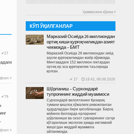
Ҳаммасини кўриш 
КЎП ЎҚИЛГАНЛАР
Марказий Осиёда 26 миллиондан
ортиқ киши қурғоқчиликдан азият
чекмоқда – БМТ
Марказий Осиё­да 26 миллиондан зиёд
✔27
аҳоли қурғоқчиликдан жабр кўрмоқда.
қадаги
Минтақадаги 152 миллион гектардан
ортиқ ер эса қурғоқчилик таъсирида
қолган.
фсил

✔ 27 🕔 16:42, 06.08.2026
Шўрланиш – Сурхондарё
тупроғининг жиддий муаммоси
✔79
Сурхондарё вилоятининг Қизириқ
тумани қишлоқ хўжалиги ривожланган
н
ҳудудлардан бири ҳисобланади. Бироқ
инг
кейинги йилларда ерларнинг
шўрланиши ва сизот сувларининг сатҳи
.
кўтарилиши экологик ҳамда ижтимоий
жиҳатдан жиддий муаммога
фсил

айланмоқда.