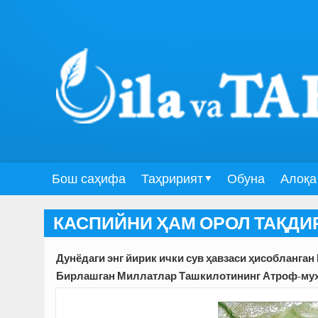
Бош саҳифа
Таҳририят
Обуна
Алоқа
КАСПИЙНИ ҲАМ ОРОЛ ТАҚДИ
Дунёдаги энг йирик ички сув ҳавзаси ҳисобланган
Бирлашган Миллатлар Ташкилотининг Атроф-муҳи