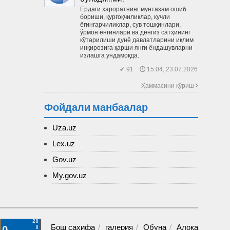
Ердаги ҳароратнинг мунтазам ошиб
бориши, қурғоқчиликлар, кучли
ёғингарчиликлар, сув тошқинлари,
ўрмон ёнғинлари ва денгиз сатҳининг
кўтарилиши дунё давлатларини иқлим
инқирозига қарши янги ёндашувларни
излашга ундамоқда.
✔ 91 🕔 15:04, 23.07.2026
Ҳаммасини кўриш 
Фойдали манбаалар
Uza.uz
Lex.uz
Gov.uz
My.gov.uz
Бош саҳифа
галерия
Обуна
Алоқа