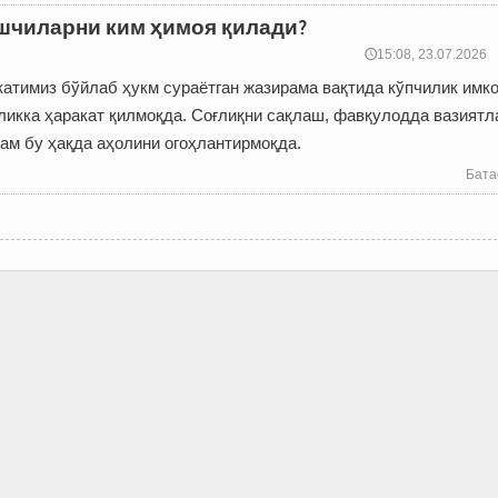
чиларни ким ҳимоя қилади?
🕔15:08, 23.07.2026
атимиз бўйлаб ҳукм сураётган жазирама вақтида кўпчилик имк
ликка ҳаракат қилмоқда. Соғлиқни сақлаш, фавқулодда вазиятл
ам бу ҳақда аҳолини огоҳлантирмоқда.
Бата