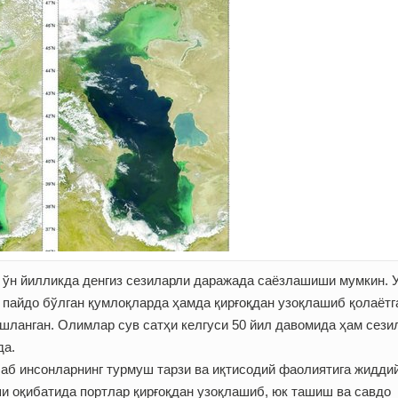
и ўн йилликда денгиз сезиларли даражада саёзлашиши мумкин. 
и пайдо бўлган қумлоқларда ҳамда қирғоқдан узоқлашиб қолаётг
ашланган. Олимлар сув сатҳи келгуси 50 йил давомида ҳам сези
да.
лаб инсонларнинг турмуш тарзи ва иқтисодий фаолиятига жидди
ши оқибатида портлар қирғоқдан узоқлашиб, юк ташиш ва савдо