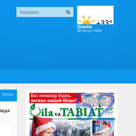
Шанба
08-Август 2026
52

Иқлим
ҳақда