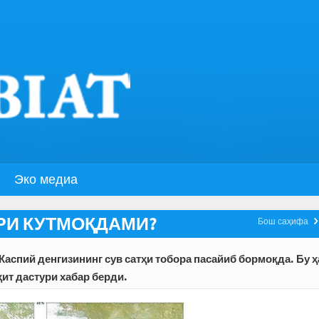
Эко медиа
РИ КУТМОҚДАМИ?
Бош саҳифа
 Каспий денгизининг сув сатҳи тобора пасайиб бормоқда. Бу 
т дастури хабар берди.