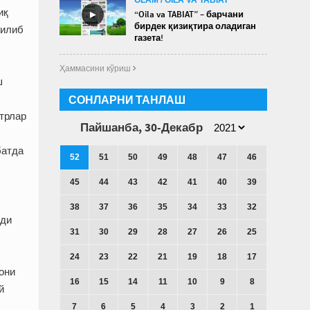
иқ
►
“Oila va TABIAT” – барчани
бирдек қизиқтира оладиган
чилиб
газета!
Ҳаммасини кўриш 
ш
СОНЛАРНИ ТАНЛАШ
трлар
Пайшанба, 30-Декабр
батда
52
51
50
49
48
47
46
45
44
43
42
41
40
39
38
37
36
35
34
33
32
йди
31
30
29
28
27
26
25
24
23
22
21
19
18
17
они
16
15
14
11
10
9
8
й
7
6
5
4
3
2
1