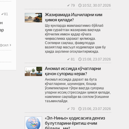
✔ 79 🕔 10:52, 30.07.2026
Жазирамада Ишчиларни ким
✔81
ҳимоя қилади?
он
Шу кунларда мамлакатимиз бўйлаб
ар
ҳукм сураётган жазирама вақтида
кўпчилик имкон қадар кўчага
чиқмасликка ҳаракат қилмоқда.
Соғлиқни сақлаш, фавқулодда
фсил

вазиятлар масъул ходимлари ҳам бу
ҳақда аҳолини огоҳлантирмоқда.
✔ 81 🕔 15:08, 23.07.2026
Аномал иссиқда кўчатларни
қачон суғориш керак?
Аномал иссиқда дарахт ва бута
кўчатларини, шунингдек, бошқа
ўсимликларни тўғри вақтда суғориш
уларни иссиқ стрессидан ҳимоя қилади,
намликни сақлайди ва соғлом ўсишини
таъминлайди.
✔ 70 🕔 15:06, 23.07.2026
«Эл-Ниньо» ҳодисасига денгиз
булутларини ёритиш ечим
бўлади...ми?