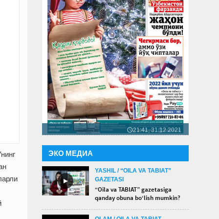
21:41, 31.12.2021
🕔
ЭКО МЕДИА
Унинг
ан
YASHIL / “OILA VA TABIAT”
ларли
GAZETASI
►
“Oila va TABIAT” gazetasiga
qanday obuna bo‘lish mumkin?
й
OLAM / OILA VA TABIAT