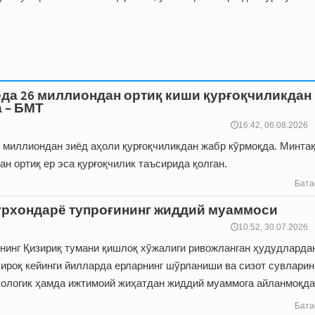
да 26 миллиондан ортиқ киши қурғоқчиликдан
а – БМТ
🕔16:42, 06.08.2026
6 миллиондан зиёд аҳоли қурғоқчиликдан жабр кўрмоқда. Минта
ан ортиқ ер эса қурғоқчилик таъсирида қолган.
Бата
рхондарё тупроғининг жиддий муаммоси
🕔10:52, 30.07.2026
нинг Қизириқ тумани қишлоқ хўжалиги ривожланган ҳудудларда
ироқ кейинги йилларда ерларнинг шўрланиши ва сизот сувларин
кологик ҳамда ижтимоий жиҳатдан жиддий муаммога айланмоқда
Бата