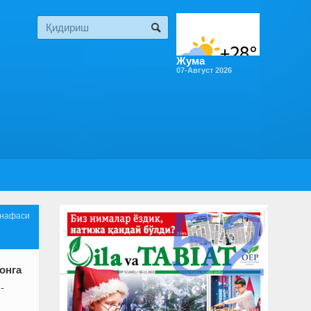
Жума
07-Август 2026
52
 нафаси
онга
-