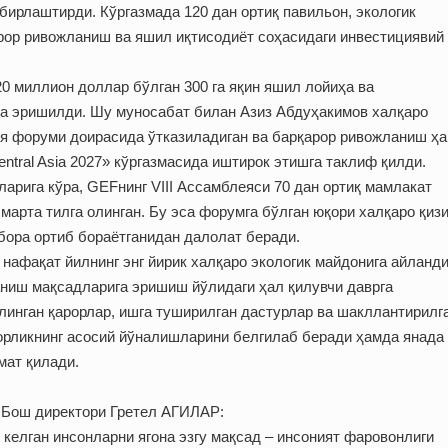
бирлаштирди. Кўргазмада 120 дан ортиқ павильон, экологик
рор ривожланиш ва яшил иқтисодиёт соҳасидаги инвестициявий
20 миллион доллар бўлган 300 га яқин яшил лойиҳа ва
а эришилди. Шу муносабат билан Азиз Абдуҳакимов халқаро
ия форуми доирасида ўтказиладиган ва барқарор ривожланиш ҳ
tral Asia 2027» кўргазмасида иштирок этишга таклиф қилди.
арига кўра, GEFнинг VIII Ассамблеяси 70 дан ортиқ мамлакат
марта тилга олинган. Бу эса форумга бўлган юқори халқаро қиз
бора ортиб бораётганидан далолат беради.
нафақат йилнинг энг йирик халқаро экологик майдонига айланди
аниш мақсадларига эришиш йўлидаги ҳал қилувчи даврга
линган қарорлар, ишга туширилган дастурлар ва шакллантирилг
орликнинг асосий йўналишларини белгилаб беради ҳамда янада
мат қилади.
 Бош директори Гретел АГИЛАР:
келган инсонларни ягона эзгу мақсад – инсоният фаровонлиги