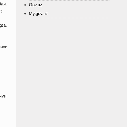
йди.
Gov.uz
ўз
My.gov.uz
қда.
нини
чун