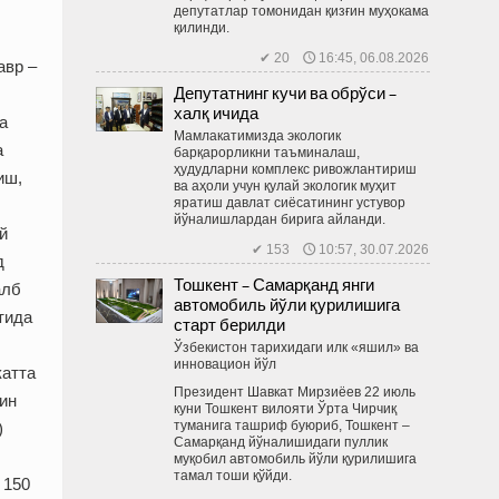
депутатлар томонидан қизғин муҳокама
қилинди.
✔ 20 🕔 16:45, 06.08.2026
авр –
Депутатнинг кучи ва обрўси –
халқ ичида
а
Мамлакатимизда экологик
а
барқарорликни таъминалаш,
ҳудудларни комплекс ривожлантириш
иш,
ва аҳоли учун қулай экологик муҳит
яратиш давлат сиёсатининг устувор
йўналишлардан бирига айланди.
й
✔ 153 🕔 10:57, 30.07.2026
д
Тошкент – Самарқанд янги
алб
автомобиль йўли қурилишига
тида
старт берилди
Ўзбекистон тарихидаги илк «яшил» ва
инновацион йўл
катта
Президент Шавкат Мирзиёев 22 июль
ин
куни Тошкент вилояти Ўрта Чирчиқ
туманига ташриф буюриб, Тошкент –
)
Самарқанд йўналишидаги пуллик
муқобил автомобиль йўли қурилишига
тамал тоши қўйди.
 150