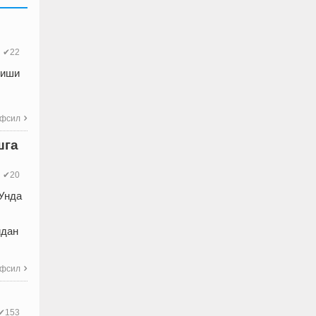
✔22
риши
фсил

шга
✔20
 Унда
идан
фсил

✔153