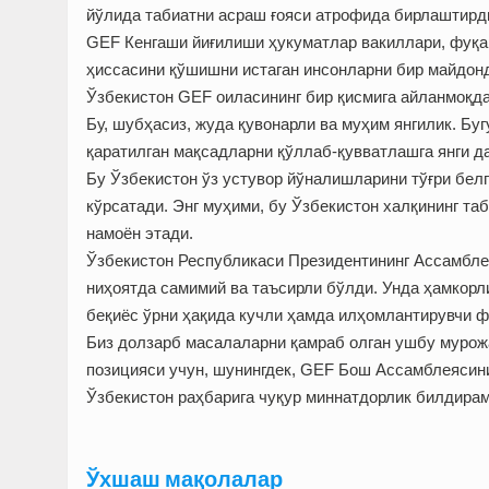
йўлида табиатни асраш ғояси атрофида бирлаштирди.
GEF Кенгаши йиғилиши ҳукуматлар вакиллари, фуқар
ҳиссасини қўшишни истаган инсонларни бир майдонда
Ўзбекистон GEF оиласининг бир қисмига айланмоқда
Бу, шубҳасиз, жуда қувонарли ва муҳим янгилик. Бу
қаратилган мақсадларни қўллаб-қувватлашга янги д
Бу Ўзбекистон ўз устувор йўналишларини тўғри белг
кўрсатади. Энг муҳими, бу Ўзбекистон халқининг т
намоён этади.
Ўзбекистон Республикаси Президентининг Ассамбле
ниҳоятда самимий ва таъсирли бўлди. Унда ҳамкорл
беқиёс ўрни ҳақида кучли ҳамда илҳомлантирувчи ф
Биз долзарб масалаларни қамраб олган ушбу мурожа
позицияси учун, шунингдек, GEF Бош Ассамблеясин
Ўзбекистон раҳбарига чуқур миннатдорлик билдирам
Ўхшаш мақолалар