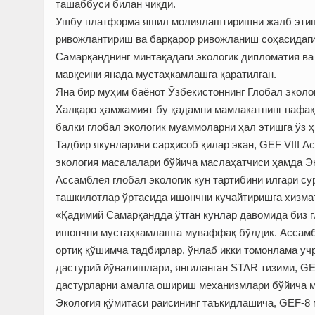
ташаббуси билан чиқди.
Ушбу платформа яшил молиялаштиришни жалб этиш, 
ривожлантириш ва барқарор ривожланиш соҳасидаги
Самарқанднинг минтақадаги экологик дипломатия в
мавқеини янада мус­таҳкамлашга қаратилган.
Яна бир муҳим баёнот Ўзбекистоннинг Глобал эколо
Халқаро ҳамжамият бу қадамни мамлакатнинг нафа
балки глобал экологик муаммоларни ҳал этишга ўз 
Тадбир якунларини сарҳисоб қилар экан, GEF VIII 
экология масалалари бўйича маслаҳатчиси ҳамда Эк
Ассамблея глобал экологик кун тартибини илгари с
ташкилотлар ўртасида ишончни кучайтиришга хизмат
«Қадимий Самарқандда ўтган кунлар давомида биз гл
ишончни мустаҳкамлашга муваффақ бўлдик. Ассамбл
ортиқ қўшимча тадбирлар, ўнлаб икки томонлама у
дастурий йўналишлари, янгиланган STAR тизими, GE
дастурларни амалга ошириш механизмлари бўйича му
Экология қўмитаси раисининг таъкидлашича, GEF-8 