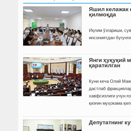
Яшил келажак 
қилмоқда
Иқлим ўзгариши, су
инсониятдан бугунги
Янги ҳуқуқий 
қаратилган
Куни кеча Олий Маж
дастлаб фракциялар
хавфсизлиги учун ғо
қизғин муҳокама қил
Депутатнинг ку