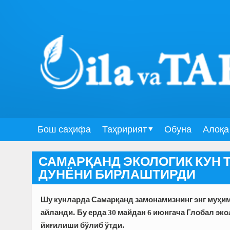
Бош саҳифа
Таҳририят
Обуна
Алоқа
САМАРҚАНД ЭКОЛОГИК КУН 
ДУНЁНИ БИРЛАШТИРДИ
Шу кунларда Самарқанд замонамизнинг энг муҳи
айланди. Бу ерда 30 майдан 6 июнгача Глобал эко
йиғилиши бўлиб ўтди.