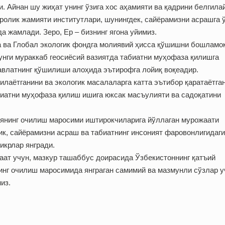
 Айнан шу жиҳат унинг ўзига хос аҳамияти ва қадрини белгила
олик жамияти институтлари, шунинг­дек, сайёрамизни асрашга 
 жамлади. Зеро, Ер – бизнинг ягона уйимиз.
 ва Глобал экологик фондга молиявий ҳисса қўшишни бош­ламо
гунги мураккаб геосиёсий вазиятда табиатни муҳофаза қилишга
авлатнинг қўшилиши алоҳида эътирофга лойиқ воқеадир.
илаётганини ва экологик масалаларга катта эътибор қаратаётга
абиатни муҳофаза қилиш ишига юксак масъулияти ва садоқатини
янинг очилиш маросими иштирокчиларига йўллаган мурожаати
ик, сайёрамизни асраш ва табиатнинг инсоният фаровонлигидаги
икрлар янгради.
ат учун, мазкур ташаббус доирасида Ўзбекистоннинг қатъий
инг очилиш маросимида янграган самимий ва мазмунли сўзлар у
из.