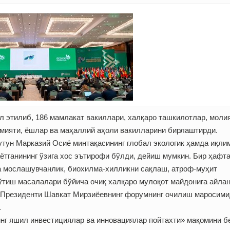
л этилиб, 186 мамлакат вакиллари, халқаро ташкилотлар, моли
амияти, ёшлар ва маҳаллий аҳоли вакилларини бирлаштирди.
тун Марказий Осиё минтақасининг глобал экологик ҳамда иқли
ётганининг ўзига хос эътирофи бўлди, дейиш мумкин. Бир ҳафт
 мослашувчанлик, биохилма-хилликни сақлаш, атроф-муҳит
ўтиш масалалари бўйича очиқ халқаро мулоқот майдонига айлан
 Президенти Шавкат Мирзиёев­нинг форумнинг очилиш маросим
.
нг яшил инвестициялар ва инновациялар пойтахти» мақомини 