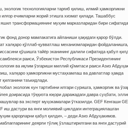
экологик технологияларни тарғиб қилиш, илмий ҳамкорликни
 илғор ечимларни жорий этишга хизмат қилади. Ташаббус
а яшил трансформациянинг муҳим марказларидан бири сифатида
гик фонд донор мамлакатига айланиши ҳақидаги қарор бўлди.
қат халқаро қўллаб-қувватлаш механизмларидан фойдаланишга
ҳиссасини қўшишга тайёр эканининг далили сифатида қабул қилд
Ассамблеяси раиси, Ўзбекистон Республикаси Президентининг
ология ва иқлим ўзгариши миллий қўмитаси раиси Азиз Абдуҳа
уриш, халқаро ҳамкорликни мустаҳкамлаш ва давлатлар ҳамда
 қилганини таъкидлади.
обал экологик кун тартибини илгари суришга, ҳамкорлик ва ўза
ея доирасида тўққизта юқори даражадаги давра суҳбати, элли
чрашувлар ва эксперт муҳокамалари ўтказилди. GEF Кенгаши GE
F иш дастури ва янги молиявий циклдаги интеграциялашган
ҳим қарорларни қабул қилди», – деди Азиз Абдуҳакимов.
маблағларининг деярли тўлиқ ўзлаштирилгани ва янги дастурий