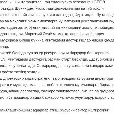
осланиш» интеграциялашган ёндашувига асосланган GEF-9
ратади. Шунингдек, маҳаллий ҳамжамиятлар ва туб аҳоли
рокини кенгайтириш зарурлиги алоҳида қайд этилди. Шу мақса
лар ва маҳаллий ҳамжамиятларга йўналтириш режалаштирилмоқ
оллардан ортиқ бўлган миллий ва минтақавий экологик лойиҳал
дан ташқари, Марказий Осиё мамлакатлари йирик йиртқич
 муҳофаза қилиш бўйича минтақавий дастур ишлаб чиқиш ҳамда
илар.
казий Осиёда сув ва ер ресурсларини барқарор бошқаришга
WLN) минтақавий дастурига расман старт берилди. Дастур ғояси 
лгари сурилган эди. Самарқандда эса у самарали халқаро ҳамк
 ҳаётга татбиқ этилди.
ш директори ҳамда стратегия ва операциялар бўйича директори
корликни мустаҳкамлаш ва глобал экологик муаммоларга биргали
кўра, айнан давлатлар, халқаро ташкилотлар, бизнес ва фуқаро
амли ўзгаришлар ҳамда барқарор келажак учун зарур шароитла
олиялаштиришни сафарбар этиш, хусусий сектор иштирокини