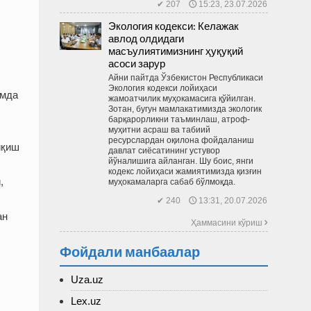
✔ 207 🕔 15:23, 23.07.2026
Экология кодекси: Келажак
авлод олдидаги
масъулиятимизнинг ҳуқуқий
асоси зарур
Айни пайтда Ўзбекистон Респуб­ликаси
Экология кодекси лойиҳаси
амда
жамоатчилик муҳокамасига қўйилган.
Зотан, бугун мамлакатимизда экологик
барқарорликни таъминлаш, атроф-
муҳитни асраш ва табиий
ресурслардан оқилона фойдаланиш
иқиш
давлат сиёсатининг устувор
йўналишига айланган. Шу боис, янги
кодекс лойиҳаси жамиятимизда қизғин
,
муҳокамаларга сабаб бўлмоқда.
✔ 240 🕔 13:31, 20.07.2026
ан
Ҳаммасини кўриш 
Фойдали манбаалар
Uza.uz
Lex.uz