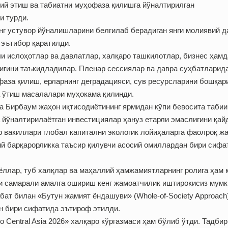
рий этиш ва табиатни муҳофаза қилишга йўналтирилган
и турди.
нг устувор йўналишларини белгилаб берадиган янги молиявий д
 эътибор қаратилди.
и ислоҳотлар ва давлатлар, халқаро ташкилотлар, бизнес ҳамд
игини таъкидладилар. Пленар сессиялар ва давра суҳбатларид
фаза қилиш, ерларнинг деградацияси, сув ресурсларини бошқар
 ўтиш масалалари муҳокама қилинди.
а Бирбаум жаҳон иқтисодиётининг ярмидан кўпи бевосита табии
а йўналтирилаётган инвестициялар ҳануз етарли эмаслигини қай
ор вакиллари глобал капитални экологик лойиҳаларга фаолроқ ж
ий барқарорликка таъсир қилувчи асосий омиллардан бири сифа
ллар, туб халқлар ва маҳаллий ҳамжамиятларнинг ролига ҳам 
ни самарали амалга ошириш кенг жамоатчилик иштирокисиз мумк
ат билан «Бутун жамият ёндашуви» (Whole-of-Society Approach
н бири сифатида эътироф этилди.
Central Asia 2026» халқаро кўргазмаси ҳам бўлиб ўтди. Тадбир