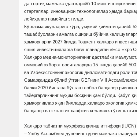
дан ортиқ мамлакатдан қарийб 10 минг иштирокчини 
стартаплар, инновацион технологиялар ҳамда барқа
лойиҳалар намойиш этилди.
Кўргазма якунларига кўра, умумий қиймати қарийб 5
ташаббусларни амалга ошириш бўйича келишувларг
ҳамкорларни 2027 йилда Тошкент халқаро инвестиц
яшил инвестицияларга бағишланадиган «Eco Expo Cen
Халқаро медиа-мониторингнинг дастлабки маълумотл
оммавий ахборот воситаларида 15 тилда қарийб 500 
ва Ўзбекистоннинг экологик дипломатиядаги роли то
Самарқандда бўлиб ўтган GEFнинг VIII Ассамблеяси 
балки 2030 йилгача бўлган глобал барқарор ривожл
тайёргарликнинг муҳим босқичи ҳам бўлди. Қабул қи
ҳамкорликлар яқин йилларда халқаро экологик ҳамк
барқарор ва экологик хавфсиз келажакка ўтишга хиз
Халқаро табиатни муҳофаза қилиш иттифоқи (IUCN)
– Ушбу Ассамблея дунёнинг турли мамлакатларидан 