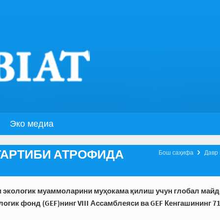
Эко медиа
ТАРТИБИ АТРОФИДА

Бош саҳифа
Давр
м экологик муаммоларини муҳокама қилиш учун глобал майд
логик фонд (GEF)нинг VIII Ассамблеяси ва GEF Кенгашининг 71