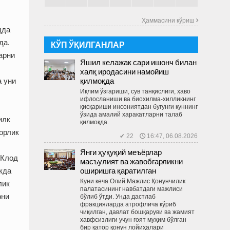
Ҳаммасини кўриш 
дда
да.
КЎП ЎҚИЛГАНЛАР
арни
Яшил келажак сари ишонч билан
халқ иродасини намойиш
қилмоқда
 уни
Иқлим ўзгариши, сув танқислиги, ҳаво
ифлосланиши ва биохилма-хилликнинг
қисқариши инсониятдан бугунги куннинг
ўзида амалий ҳаракатларни талаб
илк
қилмоқда.
орлик
✔ 22 🕔 16:47, 06.08.2026
Янги ҳуқуқий меъёрлар
 Клод
масъулият ва жавобгарликни
оширишга қаратилган
кда
Куни кеча Олий Мажлис Қонунчилик
лик
палатасининг навбатдаги мажлиси
рни
бўлиб ўтди. Унда дастлаб
фракцияларда атрофлича кўриб
чиқилган, давлат бошқаруви ва жамият
хавфсизлиги учун ғоят муҳим бўлган
бир қатор қонун лойиҳалари