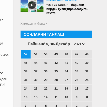
►
“Oila va TABIAT” – барчани
бирдек қизиқтира оладиган
газета!
ги
Ҳаммасини кўриш 
СОНЛАРНИ ТАНЛАШ
,
и.
Пайшанба, 30-Декабр
52
51
50
49
48
47
46
кимов
45
44
43
42
41
40
39
38
37
36
35
34
33
32
ро
кдан
31
30
29
28
27
26
25
F-9
24
23
22
21
19
18
17
16
15
14
11
10
9
8
7
6
5
4
3
2
1