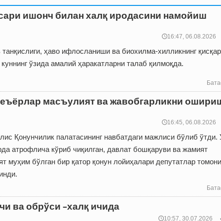
сари ишонч билан халқ иродасини намойиш
🕔16:47, 06.08.2026
в танқислиги, ҳаво ифлосланиши ва биохилма-хилликнинг қисқа
 куннинг ўзида амалий ҳаракатларни талаб қилмоқда.
Бата
меъёрлар масъулият ва жавобгарликни ошири
🕔16:45, 06.08.2026
лис Қонунчилик палатасининг навбатдаги мажлиси бўлиб ўтди.
да атрофлича кўриб чиқилган, давлат бошқаруви ва жамият
ят муҳим бўлган бир қатор қонун лойиҳалари депутатлар томон
инди.
Бата
чи ва обрўси –халқ ичида
🕔10:57, 30.07.2026