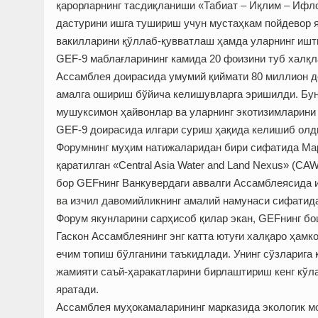
қарорларнинг тасдиқланиши «Табиат – Иқлим – Ифл
дастурини ишга тушириш учун мустаҳкам пойдевор я
вакилларини қўллаб-қувватлаш ҳамда уларнинг ишти
GEF-9 маблағларининг камида 20 фоизини туб халқ
Ассамблея доирасида умумий қиймати 80 миллион д
амалга ошириш бўйича келишувларга эришилди. Бун
мушуксимон ҳайвонлар ва уларнинг экотизимларини
GEF-9 доирасида илгари суриш ҳақида келишиб олд
Форумнинг муҳим натижаларидан бири сифатида Мар
қаратилган «Central Asia Water and Land Nexus» (CA
бор GEFнинг Ванкувердаги аввалги Ассамблеясида и
ва изчил давомийликнинг амалий намунаси сифатида
Форум якунларини сарҳисоб қилар экан, GEFнинг бо
Гаскон Ассамблеянинг энг катта ютуғи халқаро ҳам
ечим топиш бўлганини таъкидлади. Унинг сўзларига 
жамияти саъй-ҳаракатларини бирлаштириш кенг кўл
яратади.
Ассамблея муҳокамаларининг марказида экологик м