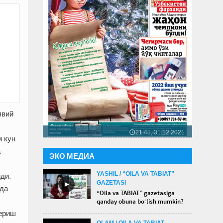
явий
21:41, 31.12.2021
🕔
м кун
а
ЭКО МЕДИА
YASHIL / “OILA VA TABIAT”
ди.
GAZETASI
►
ида
“Oila va TABIAT” gazetasiga
qanday obuna bo‘lish mumkin?
бериш
OLAM / OILA VA TABIAT