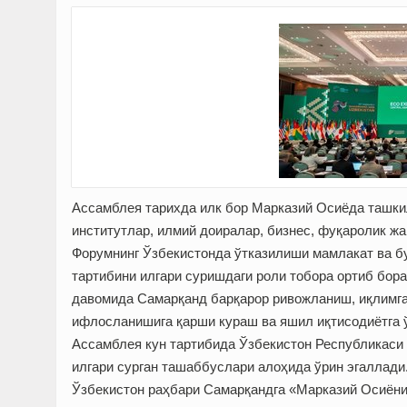
Ассамб­лея тарихда илк бор Марказий Осиёда ташки
институтлар, илмий доиралар, бизнес, фуқаролик ж
Форумнинг Ўзбекистонда ўтказилиши мамлакат ва бу
тартибини илгари суришдаги роли тобора ортиб бора
давомида Самарқанд барқарор ривожланиш, иқлимга
ифлосланишига қарши кураш ва яшил иқтисодиётга 
Ассамблея кун тартибида Ўзбекистон Республикаси
илгари сурган ташаббуслари алоҳида ўрин эгаллади
Ўзбекистон раҳбари Самарқандга «Марказий Осиёни