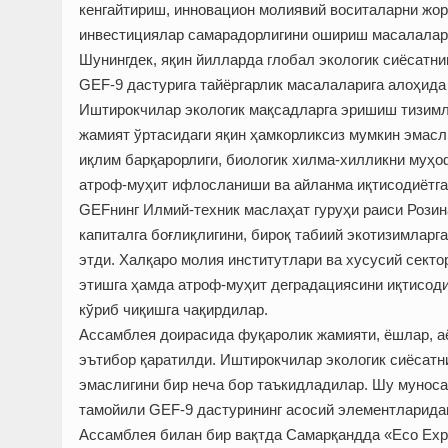
кенгайтириш, инновацион молия­вий воситаларни жо
инвестициялар самарадорлигини ошириш масалалар
Шунингдек, яқин йилларда глобал экологик сиёсатни
GEF-9 дастурига тайёргарлик масалаларига алоҳида
Иштирокчилар экологик мақсадларга эришиш тизимл
жамият ўртасидаги яқин ҳамкорликсиз мумкин эмасл
иқлим барқарорлиги, биологик хилма-хилликни муҳо
атроф-муҳит ифлосланиши ва айланма иқтисодиётга
GEFнинг Илмий-техник маслаҳат гуруҳи раиси Розин
капиталга боғлиқлигини, бироқ табиий экотизимларг
этди. Халқаро молия институтлари ва хусусий сект
этишга ҳамда атроф-муҳит деградациясини иқтисод
кўриб чиқишга чақирдилар.
Ассамблея доирасида фуқаролик жамияти, ёшлар, аё
эътибор қаратилди. Иштирокчилар экологик сиёсат
эмаслигини бир неча бор таъкидладилар. Шу муносаб
тамо­йили GEF-9 дастурининг асосий элементларида
Ассамблея билан бир вақтда Самарқандда «Eco Expo 