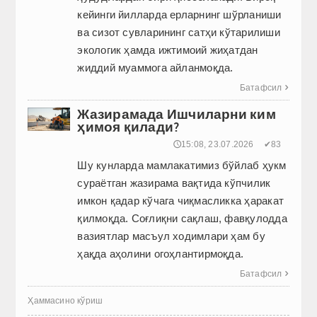
кейинги йилларда ерларнинг шўрланиши
ва сизот сувларининг сатҳи кўтарилиши
экологик ҳамда ижтимоий жиҳатдан
жиддий муаммога айланмоқда.
Батафсил

Жазирамада Ишчиларни ким
ҳимоя қилади?
🕔15:08, 23.07.2026
✔83
Шу кунларда мамлакатимиз бўйлаб ҳукм
сураётган жазирама вақтида кўпчилик
имкон қадар кўчага чиқмасликка ҳаракат
қилмоқда. Соғлиқни сақлаш, фавқулодда
вазиятлар масъул ходимлари ҳам бу
ҳақда аҳолини огоҳлантирмоқда.
Батафсил

Ҳаммасино кўриш