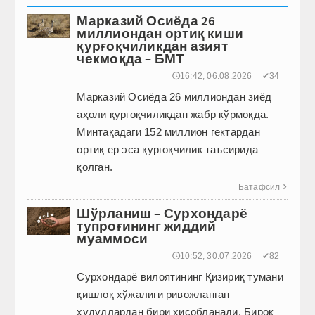
Марказий Осиёда 26
миллиондан ортиқ киши
қурғоқчиликдан азият
чекмоқда – БМТ
🕔16:42, 06.08.2026
✔34
Марказий Осиё­да 26 миллиондан зиёд
аҳоли қурғоқчиликдан жабр кўрмоқда.
Минтақадаги 152 миллион гектардан
ортиқ ер эса қурғоқчилик таъсирида
қолган.
Батафсил

Шўрланиш – Сурхондарё
тупроғининг жиддий
муаммоси
🕔10:52, 30.07.2026
✔82
Сурхондарё вилоятининг Қизириқ тумани
қишлоқ хўжалиги ривожланган
ҳудудлардан бири ҳисобланади. Бироқ