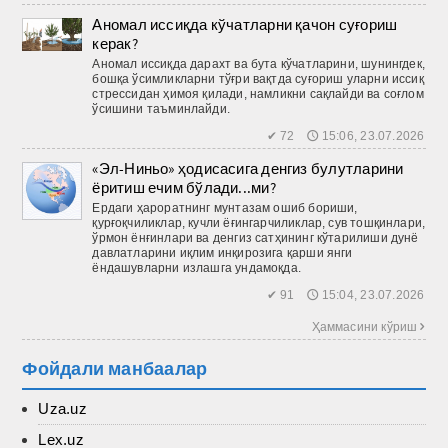
Аномал иссиқда кўчатларни қачон суғориш
керак?
Аномал иссиқда дарахт ва бута кўчатларини, шунингдек,
бошқа ўсимликларни тўғри вақтда суғориш уларни иссиқ
стрессидан ҳимоя қилади, намликни сақлайди ва соғлом
ўсишини таъминлайди.
✔ 72 🕔 15:06, 23.07.2026
«Эл-Ниньо» ҳодисасига денгиз булутларини
ёритиш ечим бўлади...ми?
Ердаги ҳароратнинг мунтазам ошиб бориши,
қурғоқчиликлар, кучли ёғингарчиликлар, сув тошқинлари,
ўрмон ёнғинлари ва денгиз сатҳининг кўтарилиши дунё
давлатларини иқлим инқирозига қарши янги
ёндашувларни излашга ундамоқда.
✔ 91 🕔 15:04, 23.07.2026
Ҳаммасини кўриш 
Фойдали манбаалар
Uza.uz
Lex.uz