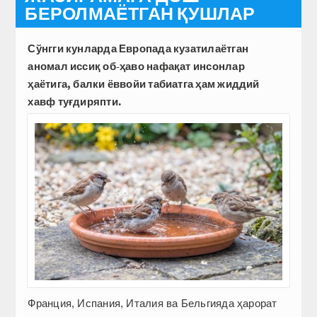
БЕРОЛМАЁТГАН ҚУШЛАР
Сўнгги кунларда Европада кузатилаётган
аномал иссиқ об-ҳаво нафақат инсонлар
ҳаётига, балки ёввойи табиатга ҳам жиддий
хавф туғдир­япти.
Франция, Испания, Италия ва Бельгияда ҳарорат