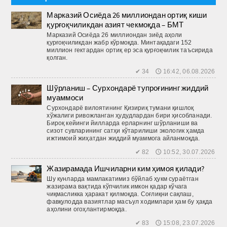
Марказий Осиёда 26 миллиондан ортиқ киши
қурғоқчиликдан азият чекмоқда – БМТ
Марказий Осиё­да 26 миллиондан зиёд аҳоли
қурғоқчиликдан жабр кўрмоқда. Минтақадаги 152
миллион гектардан ортиқ ер эса қурғоқчилик таъсирида
қолган.
✔ 34 🕔 16:42, 06.08.2026
Шўрланиш – Сурхондарё тупроғининг жиддий
муаммоси
Сурхондарё вилоятининг Қизириқ тумани қишлоқ
хўжалиги ривожланган ҳудудлардан бири ҳисобланади.
Бироқ кейинги йилларда ерларнинг шўрланиши ва
сизот сувларининг сатҳи кўтарилиши экологик ҳамда
ижтимоий жиҳатдан жиддий муаммога айланмоқда.
✔ 82 🕔 10:52, 30.07.2026
Жазирамада Ишчиларни ким ҳимоя қилади?
Шу кунларда мамлакатимиз бўйлаб ҳукм сураётган
жазирама вақтида кўпчилик имкон қадар кўчага
чиқмасликка ҳаракат қилмоқда. Соғлиқни сақлаш,
фавқулодда вазиятлар масъул ходимлари ҳам бу ҳақда
аҳолини огоҳлантирмоқда.
✔ 83 🕔 15:08, 23.07.2026