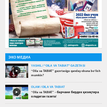
ЭКО МЕДИА
YASHIL / “OILA VA TABIAT” GAZETASI
►
“Oila va TABIAT” gazetasiga qanday obuna bo‘lish
mumkin?
OLAM / OILA VA TABIAT
►
“Oila va TABIAT” – барчани бирдек қизиқтира
оладиган газета!