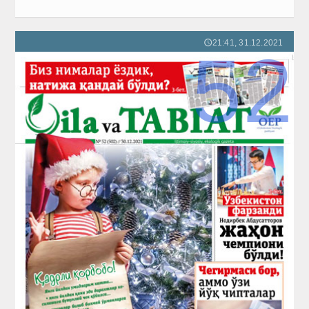
21:41, 31.12.2021
🕔
52