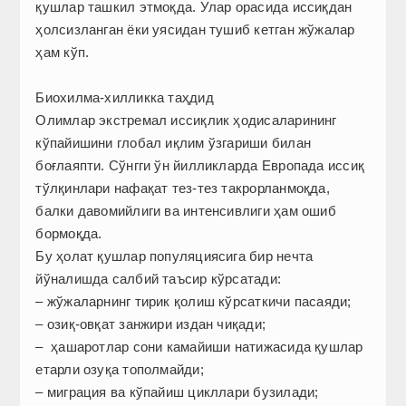
қушлар ташкил этмоқда. Улар орасида иссиқдан
ҳолсизланган ёки уясидан тушиб кетган жўжалар
ҳам кўп.
Биохилма-хилликка таҳдид
Олимлар экстремал иссиқлик ҳодисаларининг
кўпайишини глобал иқлим ўзгариши билан
боғлаяпти. Сўнгги ўн йилликларда Европада иссиқ
тўлқинлари нафақат тез-тез такрорланмоқда,
балки давомийлиги ва интенсивлиги ҳам ошиб
бормоқда.
Бу ҳолат қушлар популяциясига бир нечта
йўналишда салбий таъсир кўрсатади:
– жўжаларнинг тирик қолиш кўрсаткичи пасаяди;
– озиқ-овқат занжири издан чиқади;
– ҳашаротлар сони камайиши натижасида қушлар
етарли озуқа тополмайди;
– миграция ва кўпайиш цикллари бузилади;