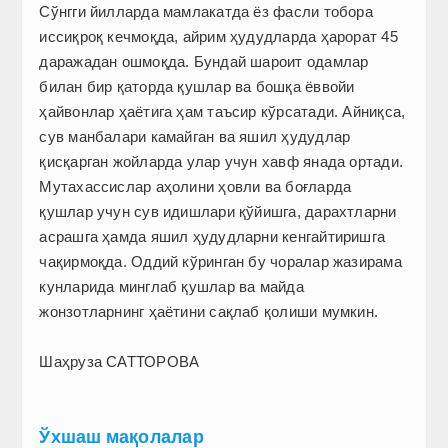
Сўнгги йилларда мамлакатда ёз фасли тобора
иссиқроқ кечмоқда, айрим ҳудудларда ҳарорат 45
даражадан ошмоқда. Бундай шароит одамлар
билан бир қаторда қушлар ва бошқа ёввойи
ҳайвонлар ҳаётига ҳам таъсир кўрсатади. Айниқса,
сув манбалари камайган ва яшил ҳудудлар
қисқарган жойларда улар учун хавф янада ортади.
Мутахассислар аҳолини ҳовли ва боғларда
қушлар учун сув идишлари қўйишга, дарахтларни
асрашга ҳамда яшил ҳудудларни кенгайтиришга
чақирмоқда. Оддий кўринган бу чоралар жазирама
кунларида минглаб қушлар ва майда
жонзотларнинг ҳаётини сақлаб қолиши мумкин.
Шаҳруза САТТОРОВА
Ўхшаш мақолалар