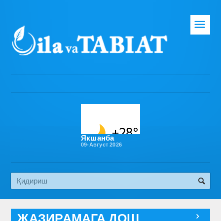
☰
Бош саҳифа
Таҳририят
Газета ҳақида
Раҳбарият
Бўлимлар
Якшанба
09-Август 2026
Обуна
Алоқа
Эко медиа
ЖАЗИРАМАГА ДОШ
