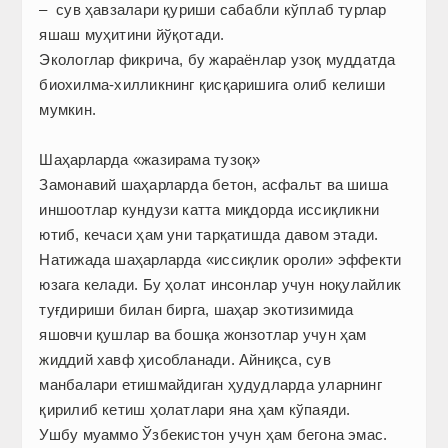
– сув ҳавзалари қуриши сабабли кўплаб турлар
яшаш муҳитини йўқотади.
Экологлар фикрича, бу жараёнлар узоқ муддатда
биохилма-хилликнинг қисқаришига олиб келиши
мумкин.
Шаҳарларда «жазирама тузоқ»
Замонавий шаҳарларда бетон, асфальт ва шиша
иншоотлар кундузи катта миқдорда иссиқликни
ютиб, кечаси ҳам уни тарқатишда давом этади.
Натижада шаҳарларда «иссиқлик ороли» эффекти
юзага келади. Бу ҳолат инсонлар учун ноқулайлик
туғдириши билан бирга, шаҳар экотизимида
яшовчи қушлар ва бошқа жонзотлар учун ҳам
жиддий хавф ҳисобланади. Айниқса, сув
манбалари етишмайдиган ҳудудларда уларнинг
қирилиб кетиш ҳолатлари яна ҳам кўпаяди.
Ушбу муаммо Ўзбекистон учун ҳам бегона эмас.