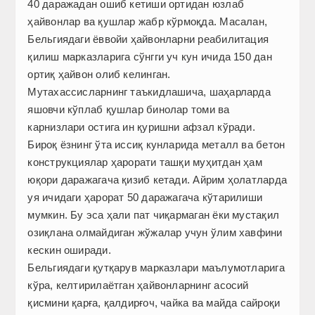
40 даражадан ошиб кетиши ортидан юзлаб
ҳайвонлар ва қушлар жабр кўрмоқда. Масалан,
Бельгия­даги ёввойи ҳайвонларни реабилитация
қилиш марказларига сўнгги уч кун ичида 150 дан
ортиқ ҳайвон олиб келинган.
Мутахассисларнинг таъкидлашича, шаҳарларда
яшовчи кўплаб қушлар бинолар томи ва
карнизлари остига ин қуришни афзал кўради.
Бироқ ёзнинг ўта иссиқ кунларида металл ва бетон
конструкциялар ҳарорати ташқи муҳитдан ҳам
юқори даражагача қизиб кетади. Айрим ҳолатларда
уя ичидаги ҳарорат 50 даражагача кўтарилиши
мумкин. Бу эса ҳали пат чиқармаган ёки мустақил
озиқлана олмайдиган жўжалар учун ўлим хавфини
кескин оширади.
Бельгиядаги қутқарув марказлари маълумотларига
кўра, келтирилаётган ҳайвонларнинг асосий
қисмини қарға, қалдирғоч, чайка ва майда сайроқи