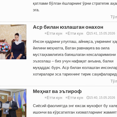
қатлами бўлган ёшларнинг ўрни стратегик аҳа
эга.
Тўл
Аср билан юзлашган онахон
Етти кун
Етти кун
≡
≡
🕔15:41, 15.05.2026
Инсон қадрини улуғлаш, айниқса, умрининг ҳа
йилини меҳнатга, Ватан равнақига ва оила
мустаҳкамлигига бағишлаган кексаларимизни
эъзозлаш – биз учун нафақат анъана, балки
муқаддас бурч. Аср билан юзлашган инсонла
хотиралари эса тарихнинг тирик саҳифаларид
Тўл
Меҳнат ва эътироф
Етти кун
Етти кун
≡
≡
🕔15:40, 15.05.2026
Сиёсий фаолиятда энг юксак мукофот бу халқ
ишончи ва кўрсатилган хизматларнинг жамият