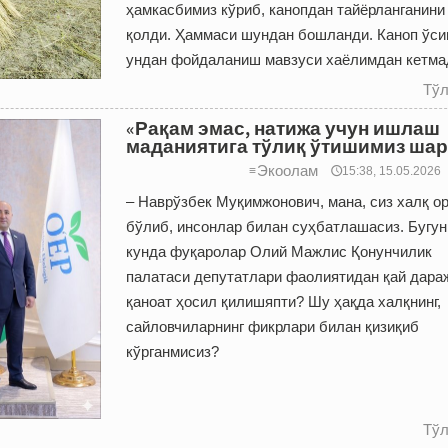
ҳамкасбимиз кўриб, канопдан тайёрланганини
қолди. Ҳаммаси шундан бошланди. Каноп ўси
ундан фойдаланиш мавзуси хаёлимдан кетма
Тўл
«Рақам эмас, натижа учун ишлаш
маданиятига тўлиқ ўтишимиз шар
Экоолам
≡
🕔15:38, 15.05.2026
– Наврўзбек Муқимжонович, мана, сиз халқ о
бўлиб, инсонлар билан суҳбатлашасиз. Бугун
кунда фуқаролар Олий Мажлис Қонунчилик
палатаси депутатлари фаолиятидан қай дара
қаноат ҳосил қилишяпти? Шу ҳақда халқнинг,
сайловчиларнинг фикрлари билан қизиқиб
кўрганмисиз?
Тўл