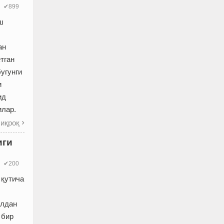
✔899
ш
ан
тган
угунги
и
ид
илар.
иқроқ

иги
✔200
 қутича
алдан
 бир