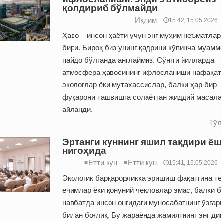
қолдириб бўлмайди
Иқлим
≡
🕔15:42, 15.05.2026
Ҳаво – инсон ҳаёти учун энг муҳим неъматла
бири. Бироқ биз унинг қадрини кўпинча муамм
пайдо бўлганда англаймиз. Сўнгги йилларда
атмосфера ҳавосининг ифлосланиши нафақат
экологлар ёки мутахассислар, балки ҳар бир
фуқарони ташвишга солаётган жиддий масала
айланди.
Тўл
Эртанги куннинг яшил тақдири ё
нигоҳида
Етти кун
Етти кун
≡
≡
🕔15:41, 15.05.2026
Экологик барқарорликка эришиш фақатгина т
ечимлар ёки қонуний чекловлар эмас, балки 
навбатда инсон онгидаги муносабатнинг ўзга
билан боғлиқ. Бу жараёнда жамиятнинг энг д