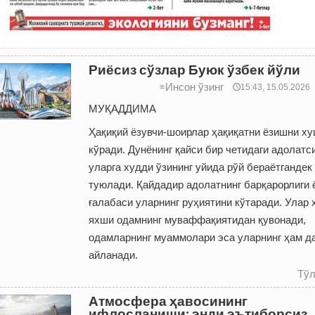
Риёсиз сўзлар Буюк ўзбек йўли
Инсон ўзинг
≡
🕔15:43, 15.05.2026
МУҚАДДИМА
Ҳақиқий ёзувчи-шоирлар ҳақиқатни ёзишни х
кўради. Дунё­нинг ­қайси бир четидаги адолатс
уларга худди ўзининг уйида рўй бераётгандек
туюлади. Қайдадир адолатнинг барқарорлиги 
ғалабаси уларнинг руҳиятини кўтаради. Улар 
яхши одамнинг муваффақиятидан қувонади,
одамларнинг муаммолари эса уларнинг ҳам д
айланади.
Тўл
Атмосфера ҳавосининг
ифлосланиши: энди эътиборсиз