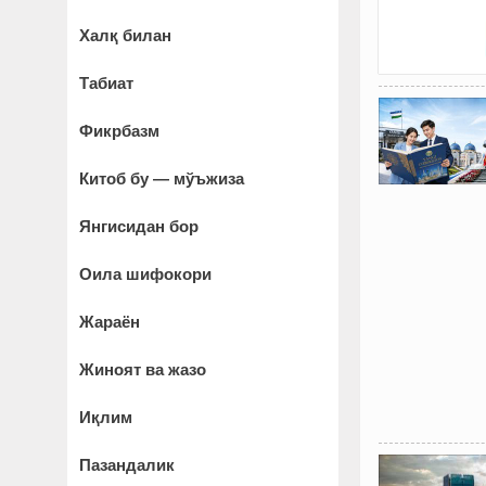
Халқ билан
Табиат
Фикрбазм
Китоб бу — мўъжиза
Янгисидан бор
Оила шифокори
Жараён
Жиноят ва жазо
Иқлим
Пазандалик