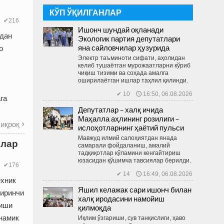
КЎП ЎҚИЛГАНЛАР
✔216
Ишонч шундай оқланади
рдан
Экологик партия депутатлари
яна сайловчилар ҳузурида
о
Электр таъминоти сифати, аҳолидан
келиб тушаётган мурожаатларни кўриб
чиқиш тизими ва соҳада амалга
оширилаётган ишлар таҳлил қилинди.
✔ 10 🕔 16:50, 06.08.2026
га
Депутатлар – халқ ичида
Маҳалла аҳлининг розилиги –
иқроқ

ислоҳотларнинг ҳаётий пульси
Мавжуд илмий салоҳиятдан янада
шлар
самарали фойдаланиш, амалий
тадқиқотлар кўламини кенгайтириш
юзасидан қўшимча тавсиялар берилди.
✔176
✔ 14 🕔 16:49, 06.08.2026
ехник
Яшил келажак сари ишонч билан
биринчи
халқ иродасини намойиш
риши
қилмоқда
инамик
Иқлим ўзгариши, сув танқислиги, ҳаво