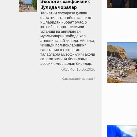
Экологик хавфсизлик
йўлида чоралар
Табиатни муҳофаза қилиш
фақатгина тарғибот-ташвиқот
ишларидан иборат эмас. У
қатъий назорат, тизимли
ўрганиш ва аниқланган
муаммоларни жойида ҳал
этишни талаб қилади. Айниқса,
чиқинди полигонларининг
санитария ва экологик
талабларга мувофиқлиги аҳоли
саломатлигини белгиловчи
асосий омиллардан биридир.
15:40, 15.05.2026
🕔
Ҳаммасини кўриш
