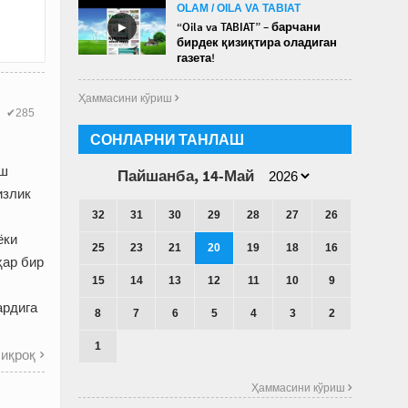
OLAM / OILA VA TABIAT
►
“Oila va TABIAT” – барчани
бирдек қизиқтира оладиган
газета!
Ҳаммасини кўриш 
✔285
СОНЛАРНИ ТАНЛАШ
уш
Пайшанба, 14-Май
излик
32
31
30
29
28
27
26
ёки
25
23
21
20
19
18
16
ҳар бир
15
14
13
12
11
10
9
ардига
8
7
6
5
4
3
2
1
иқроқ

Ҳаммасини кўриш 