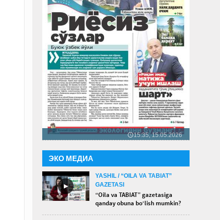
15:35, 15.05.2026
🕔
ЭКО МЕДИА
YASHIL / “OILA VA TABIAT”
GAZETASI
►
“Oila va TABIAT” gazetasiga
qanday obuna bo‘lish mumkin?