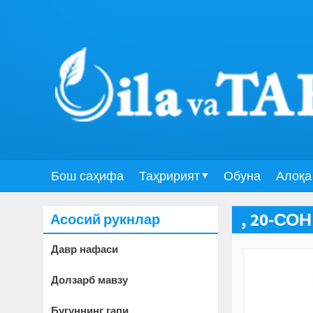
Бош саҳифа
Таҳририят
Обуна
Алоқа
Асосий рукнлар
, 20-СОН
Давр нафаси
Долзарб мавзу
Бугуннинг гапи