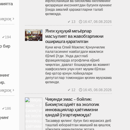
ифлосланиши ва биохилма-хилликнинг
миятга
қисқариши инсониятдан бугунги куннинг
ўзида амалий ҳаракатларни талаб
қилмоқда.
иқроқ

✔ 13 🕔 16:47, 06.08.2026
Янги ҳуқуқий меъёрлар
масъулият ва жавобгарликни
✔194
оширишга қаратилган
р бир
Куни кеча Олий Мажлис Қонунчилик
палатасининг навбатдаги мажлиси
бўлиб ўтди. Унда дастлаб
фракцияларда атрофлича кўриб
чиқилган, давлат бошқаруви ва жамият
хавфсизлиги учун ғоят муҳим бўлган
бир қатор қонун лойиҳалари
рнинг
депутатлар томонидан қизғин муҳокама
ир.
қилинди.
иқроқ
✔ 12 🕔 16:45, 06.08.2026

Чиқинди эмас – бойлик:
Биоиқтисодиёт ва экологик
инновациялар ҳаётимизни
✔186
қандай ўзгартирмоқда?
нинг
Тасаввур қилинг: бугун биз кераксиз деб
ташлаб юбораётган маиший ва қиш­лоқ
хўжалиги чиқиндилари эртага