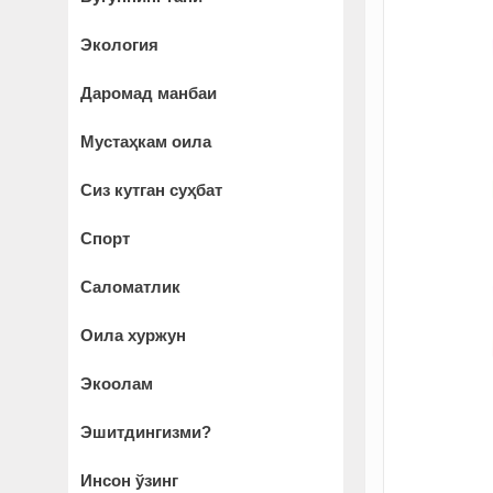
Экология
Даромад манбаи
Мустаҳкам оила
Сиз кутган суҳбат
Спорт
Саломатлик
Оила хуржун
Экоолам
Эшитдингизми?
Инсон ўзинг