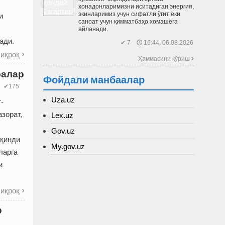
хонадонларимизни иситадиган энергия,
экинларимиз учун сифатли ўғит ёки
и
саноат учун қимматбаҳо хомашёга
айланади.
ади.
✔ 7 🕔 16:44, 06.08.2026
иқроқ

Ҳаммасини кўриш 
ралар
Фойдали манбаалар
✔175
Uza.uz
-
зорат,
Lex.uz
Gov.uz
иқинди
My.gov.uz
ларга
и
иқроқ

р