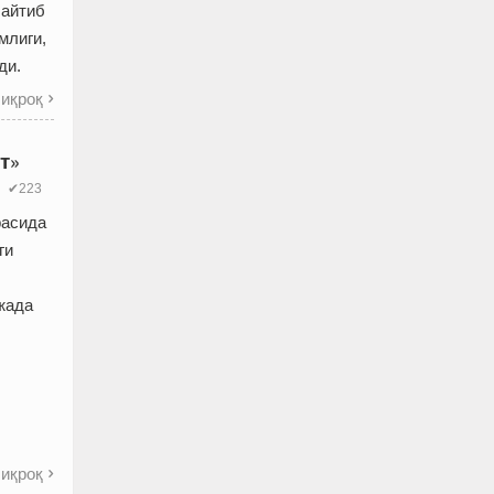
 айтиб
млиги,
ди.
иқроқ

т»
✔223
расида
ги
жада
иқроқ
