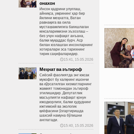
онахон
Инсон қадрини улуғлаш,
айниқса, умрининг ҳар бир
йилини меҳнатга, Ватан
равнақига ва оила
мустаҳкамлигига бағишлаган
кексаларимизни эъзозлаш –
биз учун нафақат анъана,
балки муқаддас бурч. Аср
билан юзлашган инсонларнинг
хотиралари эса тарихнинг
тирик саҳифаларидир.
15:41, 15.05.2026
🕔
Меҳнат ва эътироф
Сиёсий фаолиятда энг юксак
мукофот бу халқнинг ишончи
ва кўрсатилган хизматларнинг
жамият томонидан эътироф
этилишидир. Депутатлик
масъулияти нафақат қонун
ижодкорлиги, балки ҳудуднинг
ижтимоий ва экологик
қиёфасини ўзгартиришда
шахсий намуна бўлишни
англатади.
15:40, 15.05.2026
🕔