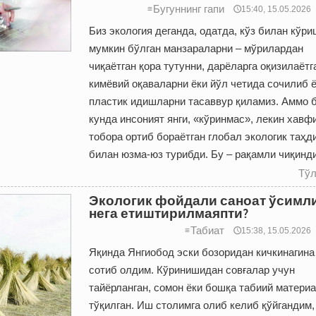
Бугуннинг гапи
≡
🕔15:40, 15.05.2026
Биз экология деганда, одатда, кўз билан кўри
мумкин бўлган манзараларни – мўрилардан
чиқаётган қора тутунни, дарёларга оқизилаётг
кимёвий оқаваларни ёки йўл четида сочилиб ё
плас­тик идишларни тасаввур қиламиз. Аммо б
кунда инсоният янги, «кўринмас», лекин хавф
тобора ортиб бораётган глобал экологик таҳд
билан юзма-юз турибди. Бу – рақамли чиқинд
Тўл
Экологик фойдали саноат ўсимл
нега етиштирилмаяпти?
Табиат
≡
🕔15:38, 15.05.2026
Яқинда Янгиобод эски бозоридан кичкинагина
сотиб олдим. Кўринишидан совғалар учун
тайёрланган, сомон ёки бошқа табиий матери
тўқилган. Иш столимга олиб келиб қўйгандим,