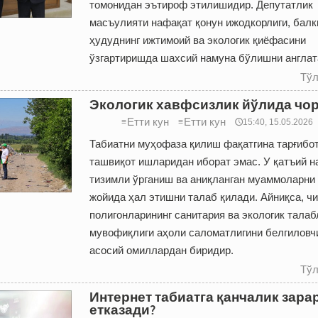
томонидан эътироф этилишидир. Депутатлик
масъулияти нафақат қонун ижодкорлиги, балк
ҳудуднинг ижтимоий ва экологик қиёфасини
ўзгартиришда шахсий намуна бўлишни англат
Тўл
Экологик хавфсизлик йўлида чо
Етти кун
Етти кун
≡
≡
🕔15:40, 15.05.2026
Табиатни муҳофаза қилиш фақатгина тарғибот
ташвиқот ишларидан иборат эмас. У қатъий на
тизимли ўрганиш ва аниқланган муаммоларни
жойида ҳал этишни талаб қилади. Айниқса, ч
полигонларининг санитария ва экологик талаб
мувофиқлиги аҳоли саломатлигини белгиловч
асосий омиллардан биридир.
Тўл
Интернет табиатга қанчалик зара
етказади?