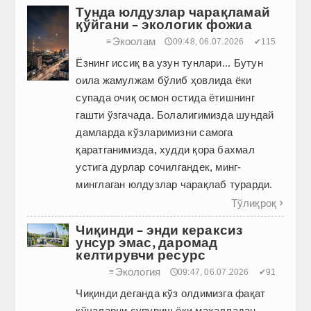
Тунда юлдузлар чарақламай
қўйгани – экологик фожиа
Экоолам
≡
🕔09:48, 06.07.2026
✔115
Ёзнинг иссиқ ва узун тунлари... Бутун
оила жамулжам бўлиб ҳовлида ёки
супада очиқ осмон остида ётишнинг
гашти ўзгачада. Болалигимизда шундай
дамларда кўзларимизни самога
қаратганимизда, худди қора бахмал
устига дурлар сочилгандек, минг-
минглаган юлдузлар чарақлаб турарди.
Тўлиқроқ

Чиқинди – энди кераксиз
унсур эмас, даромад
келтирувчи ресурс
Экология
≡
🕔09:47, 06.07.2026
✔91
Чиқинди деганда кўз олдимизга фақат
кўчаларни супуриш ёки маҳалладан