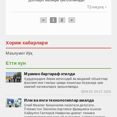
Тўлиқроқ

«
1
2
»
Хориж хабарлари
Маълумот йўқ
Етти кун
Муаммо бартараф этилди
Ҳудудлардаги йирик иқтисодий ва маданий объектлар
фаолиятини тиклаш ҳамда яхшилаш борасида ҳам
амалий натижаларга эришилмоқда.
09:50, 06.07.2026
🕔
Илм ва янги технологиялар амалда
Олий Мажлис Қонунчилик палатаси депутати,
Ўзбекистон Экологик партияси фракцияси аъзоси
Хайрулло Гаппоров Наманган давлат техника