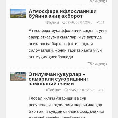
Тўлиқроқ

Атмосфера ифлосланиши
бўйича аниқ ахборот
Иқлим
≡
🕔09:46, 06.07.2026
✔111
Атмосфера мусаффолигини сақлаш, унга
зарар етказувчи омилларни ўз вақтида
аниқлаш ва бартараф этиш аҳоли
саломатлиги, жонли табиат ҳаёти учун
энг муҳим ҳисобланади.
Тўлиқроқ

Эгилувчан қувурлар –
самарали суғоришнинг
замонавий ечими
Табиат
≡
🕔09:45, 06.07.2026
✔93
Глобал иқлим ўзгариши ва сув
ресурслари тақчиллиги шароитида ҳар
бир томчи сувдан оқилона фойдаланиш
долзарб вазифа ҳисобланади.