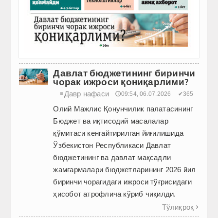
Давлат бюджетининг биринчи
чорак ижроси қониқарлими?
Давр нафаси
≡
🕔09:54, 06.07.2026
✔365
Олий Мажлис Қонунчилик палатасининг
Бюджет ва иқтисодий масалалар
қўмитаси кенгайтирилган йиғилишида
Ўзбекистон Рес­публикаси Давлат
бюджетининг ва давлат мақсадли
жамғармалари бюджетларининг 2026 йил
биринчи чорагидаги ижроси тўғрисидаги
ҳисобот атрофлича кўриб чиқилди.
Тўлиқроқ
