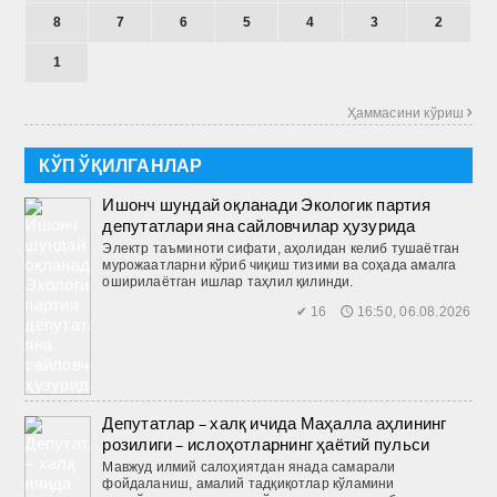
8
7
6
5
4
3
2
1
Ҳаммасини кўриш 
КЎП ЎҚИЛГАНЛАР
Ишонч шундай оқланади Экологик партия
депутатлари яна сайловчилар ҳузурида
Электр таъминоти сифати, аҳолидан келиб тушаётган
мурожаатларни кўриб чиқиш тизими ва соҳада амалга
оширилаётган ишлар таҳлил қилинди.
✔ 16 🕔 16:50, 06.08.2026
Депутатлар – халқ ичида Маҳалла аҳлининг
розилиги – ислоҳотларнинг ҳаётий пульси
Мавжуд илмий салоҳиятдан янада самарали
фойдаланиш, амалий тадқиқотлар кўламини