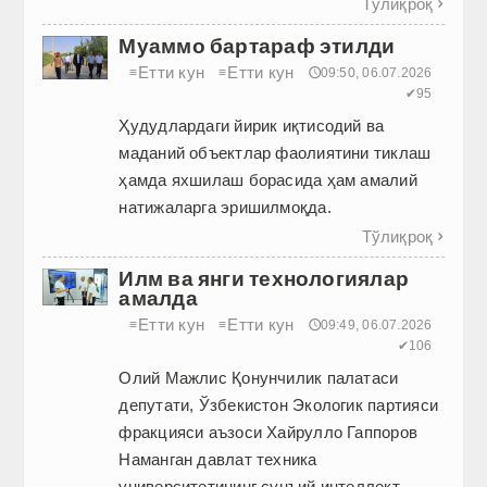
Тўлиқроқ

Муаммо бартараф этилди
Етти кун
Етти кун
≡
≡
🕔09:50, 06.07.2026
✔95
Ҳудудлардаги йирик иқтисодий ва
маданий объектлар фаолиятини тиклаш
ҳамда яхшилаш борасида ҳам амалий
натижаларга эришилмоқда.
Тўлиқроқ

Илм ва янги технологиялар
амалда
Етти кун
Етти кун
≡
≡
🕔09:49, 06.07.2026
✔106
Олий Мажлис Қонунчилик палатаси
депутати, Ўзбекистон Экологик партияси
фракцияси аъзоси Хайрулло Гаппоров
Наманган давлат техника
университетининг сунъий интеллект