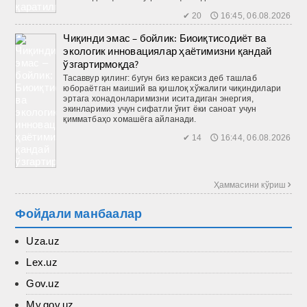
✔ 20 🕔 16:45, 06.08.2026
Чиқинди эмас – бойлик: Биоиқтисодиёт ва
экологик инновациялар ҳаётимизни қандай
ўзгартирмоқда?
Тасаввур қилинг: бугун биз кераксиз деб ташлаб
юбораётган маиший ва қиш­лоқ хўжалиги чиқиндилари
эртага хонадонларимизни иситадиган энергия,
экинларимиз учун сифатли ўғит ёки саноат учун
қимматбаҳо хомашёга айланади.
✔ 14 🕔 16:44, 06.08.2026
Ҳаммасини кўриш 
Фойдали манбаалар
Uza.uz
Lex.uz
Gov.uz
My.gov.uz