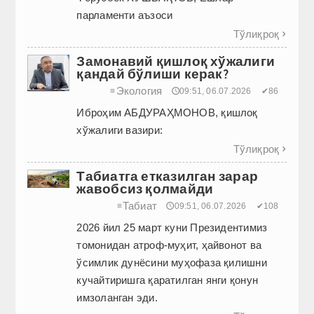
парламенти аъзоси
Тўлиқроқ

Замонавий қишлоқ хўжалиги
қандай бўлиши керак?
Экология
≡
🕔09:51, 06.07.2026
✔86
Иброҳим АБДУРАҲМОНОВ, қишлоқ
хўжалиги вазири:
Тўлиқроқ

Табиатга етказилган зарар
жавобсиз қолмайди
Табиат
≡
🕔09:51, 06.07.2026
✔108
2026 йил 25 март куни Президентимиз
томонидан атроф-муҳит, ҳайвонот ва
ўсимлик дунёсини муҳофаза қилишни
кучайтиришга қаратилган янги қонун
имзоланган эди.