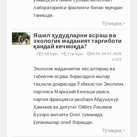
лабораторияси фаолияти билан яқиндан
танишди.
Тўлиқроқ

Яшил ҳудудларни асраш ва
экологик маданият тарғиботи
қандай кечмоқда?
Етти кун
Етти кун
≡
≡
🕔09:49, 06.07.2026
✔103
Экологик маданиятни юксалтириш ва
табиатни асраш борасидаги ишлар
таҳлили доирасида Ўзбекистон Экологик
партияси Марказий Кенгаши раиси,
партия фракцияси раҳбари Абдушукур
Ҳамзаев ва депутат Ойбек Раҳимов
Бухоро вилояти Олот туманида
ўрганишлар олиб боришди.
Тўлиқроқ
