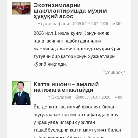
Экотизимларни
шакллантиришда муҳим
ҳуқуқий асос
Давр нафаси
≡
🕔09:54, 06.07.2026
✔361
2026 йил 1 июль кунги Қонунчилик
палатасининг навбатдаги ялпи
мажлисида жамият ҳаётида муҳим ўрин
тутувчи бир қатор қонун ҳужжатлари
кўриб чиқилди.
Тўлиқроқ

Катта ишонч – амалий
натижага етаклайди
Экология
≡
🕔09:53, 06.07.2026
✔89
Ёш депутат ва илмий фаолият билан
шуғулланаётган инсон сифатида ушбу
учрашувда илгари сурилган
ташаббусларни катта мамнуният билан
қабул қилдим. Айниқса, бугунги