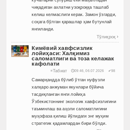
чиқадиган ахлатни узоқроққа ташлаб
келиш келмаслиги керак. Замон ўзгарди,
соҳага бўлган қарашлар ҳам бутунлай
янгиланди.
Тўлиқроқ

Кимёвий хавфсизлик
лойиҳаси: Халқимиз
саломатлиги ва тоза келажак
кафолати
Табиат
≡
🕔09:46, 06.07.2026
✔98
Самарқандда бўлиб ўтган нуфузли
халқаро анжуман якунлари бўйича
тасдиқланган янги ло­йиҳа
Ўзбекистоннинг экологик хавфсизлигини
таъминлаш ва аҳоли саломатлигини
муҳофаза қилиш йўлидаги энг муҳим
стратегик қадамлардан бири бўлди.