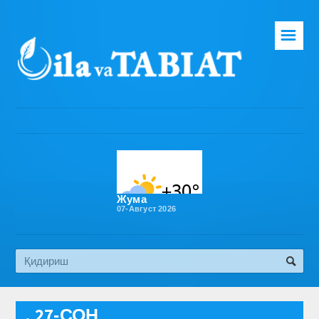
☰
Бош саҳифа
Таҳририят
Газета ҳақида
Раҳбарият
Бўлимлар
Жума
07-Август 2026
Обуна
Алоқа
Эко медиа
, 27-СОН