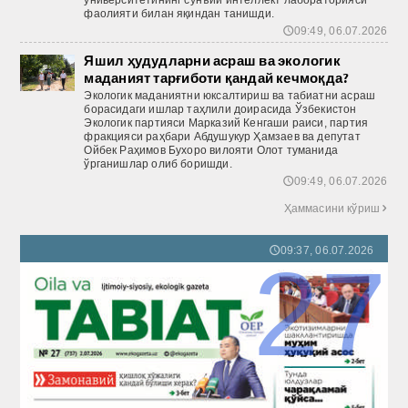
университетининг сунъий интеллект лабораторияси
фаолияти билан яқиндан танишди.
09:49, 06.07.2026
🕔
Яшил ҳудудларни асраш ва экологик
маданият тарғиботи қандай кечмоқда?
Экологик маданиятни юксалтириш ва табиатни асраш
борасидаги ишлар таҳлили доирасида Ўзбекистон
Экологик партияси Марказий Кенгаши раиси, партия
фракцияси раҳбари Абдушукур Ҳамзаев ва депутат
Ойбек Раҳимов Бухоро вилояти Олот туманида
ўрганишлар олиб боришди.
09:49, 06.07.2026
🕔
Ҳаммасини кўриш

09:37, 06.07.2026
🕔
27