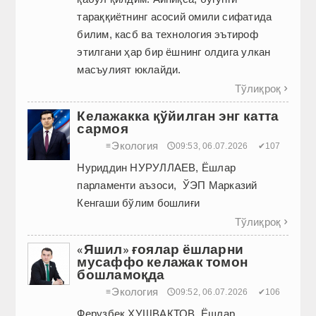
тараққиётнинг асосий омили сифатида
билим, касб ва технология эътироф
этилгани ҳар бир ёшнинг олдига улкан
масъулият юклайди.
Тўлиқроқ

Келажакка қўйилган энг катта
сармоя
Экология
≡
🕔09:53, 06.07.2026
✔107
Нуриддин НУРУЛЛАЕВ, Ёшлар
парламенти аъзоси, ЎЭП Марказий
Кенгаши бўлим бошлиғи
Тўлиқроқ

«Яшил» ғоялар ёшларни
мусаффо келажак томон
бошламоқда
Экология
≡
🕔09:52, 06.07.2026
✔106
Ферузбек ХУШВАҚТОВ, Ёшлар