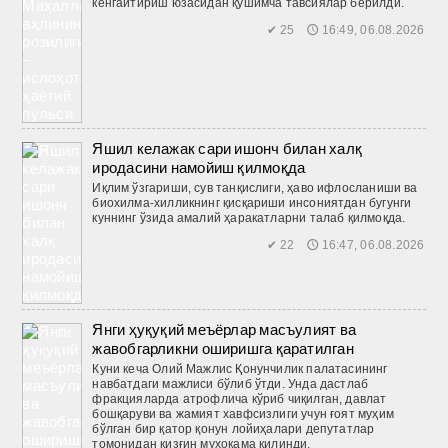
кенгайтириш юзасидан қўшимча тавсиялар берилди.
✔ 25 🕔 16:49, 06.08.2026
Яшил келажак сари ишонч билан халқ
иродасини намойиш қилмоқда
Иқлим ўзгариши, сув танқислиги, ҳаво ифлосланиши ва
биохилма-хилликнинг қисқариши инсониятдан бугунги
куннинг ўзида амалий ҳаракатларни талаб қилмоқда.
✔ 22 🕔 16:47, 06.08.2026
Янги ҳуқуқий меъёрлар масъулият ва
жавобгарликни оширишга қаратилган
Куни кеча Олий Мажлис Қонунчилик палатасининг
навбатдаги мажлиси бўлиб ўтди. Унда дастлаб
фракцияларда атрофлича кўриб чиқилган, давлат
бошқаруви ва жамият хавфсизлиги учун ғоят муҳим
бўлган бир қатор қонун лойиҳалари депутатлар
томонидан қизғин муҳокама қилинди.