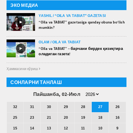
ЭКО МЕДИА
YASHIL / “OILA VA TABIAT” GAZETASI
►
“Oila va TABIAT” gazetasiga qanday obuna bo‘lish
mumkin?
OLAM / OILA VA TABIAT
►
“Oila va TABIAT” – барчани бирдек қизиқтира
оладиган газета!
Ҳаммасини кўриш 
СОНЛАРНИ ТАНЛАШ
Пайшанба, 02-Июл
32
31
30
29
28
27
26
25
23
21
20
19
18
16
15
14
13
12
11
10
9