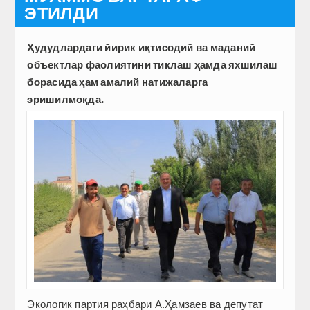
ЭТИЛДИ
Ҳудудлардаги йирик иқтисодий ва маданий
объектлар фаолиятини тиклаш ҳамда яхшилаш
борасида ҳам амалий натижаларга
эришилмоқда.
Экологик партия раҳбари А.Ҳамзаев ва депутат