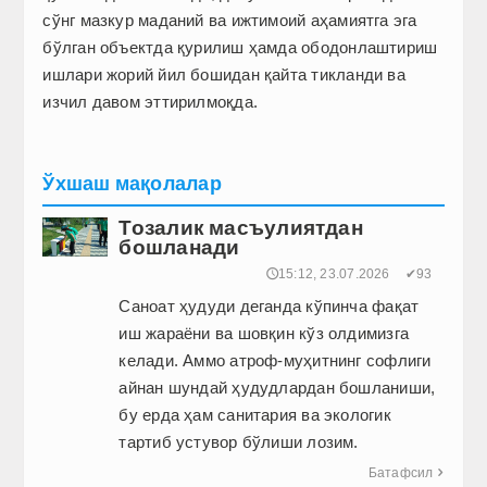
сўнг мазкур маданий ва ижтимоий аҳамиятга эга
бўлган объектда қурилиш ҳамда ободонлаштириш
ишлари жорий йил бошидан қайта тикланди ва
изчил давом эттирилмоқда.
Ўхшаш мақолалар
Тозалик масъулиятдан
бошланади
🕔15:12, 23.07.2026
✔93
Саноат ҳудуди деганда кўпинча фақат
иш жараёни ва шовқин кўз олдимизга
келади. Аммо атроф-муҳитнинг софлиги
айнан шундай ҳудудлардан бошланиши,
бу ерда ҳам санитария ва экологик
тартиб устувор бўлиши лозим.
Батафсил
