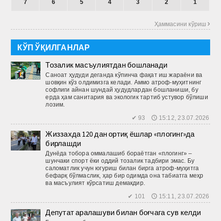
7
6
5
4
3
2
1
Ҳаммасини кўриш 
КЎП ЎҚИЛГАНЛАР
Тозалик масъулиятдан бошланади
Саноат ҳудуди деганда кўпинча фақат иш жараёни ва
шовқин кўз олдимизга келади. Аммо атроф-муҳитнинг
софлиги айнан шундай ҳудудлардан бошланиши, бу
ерда ҳам санитария ва экологик тартиб устувор бўлиши
лозим.
✔ 93 🕔 15:12, 23.07.2026
Жиззахда 120 дан ортиқ ёшлар «плогинг»да
бирлашди
Дунёда тобора оммалашиб бораётган «плогинг» –
шунчаки спорт ёки оддий тозалик тадбири эмас. Бу
саломатлик учун югуриш билан бирга атроф-муҳитга
бефарқ бўлмаслик, ҳар бир одимда она табиатга меҳр
ва масъулият кўрсатиш демакдир.
✔ 101 🕔 15:11, 23.07.2026
Депутат аралашуви билан боғчага сув келди