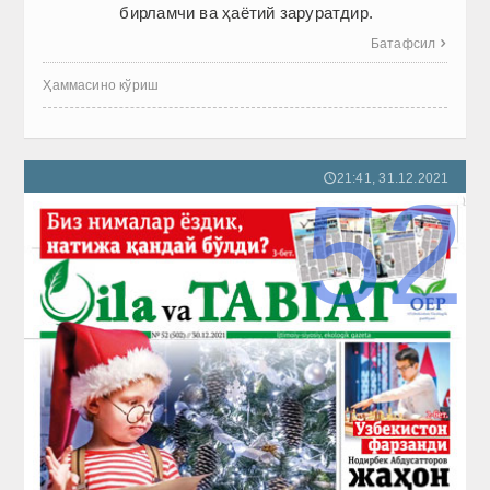
бирламчи ва ҳаётий заруратдир.
Батафсил

Ҳаммасино кўриш
21:41, 31.12.2021
🕔
52