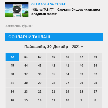
OLAM / OILA VA TABIAT
►
“Oila va TABIAT” – барчани бирдек қизиқтира
оладиган газета!
Ҳаммасини кўриш 
СОНЛАРНИ ТАНЛАШ
Пайшанба, 30-Декабр
52
51
50
49
48
47
46
45
44
43
42
41
40
39
38
37
36
35
34
33
32
31
30
29
28
27
26
25
24
23
22
21
19
18
17
16
15
14
11
10
9
8