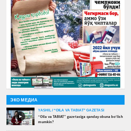
ЭКО МЕДИА
YASHIL / “OILA VA TABIAT” GAZETASI
►
“Oila va TABIAT” gazetasiga qanday obuna bo‘lish
mumkin?