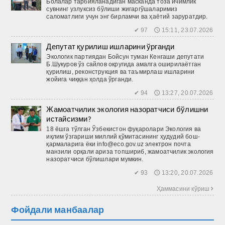
Болалар тарбияланадиган мас­канда тоза ичимлик
сувнинг узлуксиз бўлиши жигаргўшаларимиз
саломатлиги учун энг бирламчи ва ҳаётий заруратдир.
✔ 97 🕔 15:11, 23.07.2026
Депутат қурилиш ишларини ўрганди
Экологик партиядан Бойсун туман Кенгаши депутати
Б.Шукуров ўз сайлов округида амалга оширилаётган
қурилиш, реконструкция ва таъмирлаш ишларини
жойига чиққан ҳолда ўрганди.
✔ 94 🕔 13:27, 20.07.2026
Жамоатчилик экология назоратчиси бўлишни
истайсизми?
18 ёшга тўлган Ўзбекистон фуқаролари Экология ва
иқлим ўзгариши миллий қўмитасининг ҳудудий бош­
қармаларига ёки info@eco.gov.uz электрон почта
манзили орқали ариза топшириб, жамоатчилик экология
назоратчиси бўлишлари мумкин.
✔ 93 🕔 13:20, 20.07.2026
Ҳаммасини кўриш 
Фойдали манбаалар