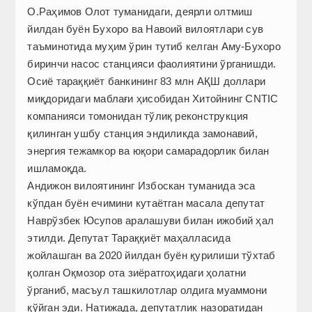
О.Раҳимов Олот туманидаги, деярли олтмиш
йилдан буён Бухоро ва Навоий вилоятлари сув
таъминотида муҳим ўрин тутиб келган Аму-Бухоро
биринчи насос станцияси фаолиятини ўрганишди.
Осиё тараққиёт банкининг 83 млн АҚШ доллари
миқдоридаги маблағи ҳисобидан Хитойнинг CNTIC
компанияси томонидан тўлиқ реконструкция
қилинган ушбу станция эндиликда замонавий,
энергия тежамкор ва юқори самарадорлик билан
ишламоқда.
Андижон вилоятининг Избоскан туманида эса
кўпдан буён ечимини кутаётган масала депутат
Наврўзбек Юсупов аралашуви билан ижобий ҳал
этилди. Депутат Тараққиёт маҳалласида
жойлашган ва 2020 йилдан буён қурилиши тўхтаб
қолган Оқмозор ота зиёратгоҳидаги ҳолатни
ўрганиб, масъул ташкилотлар олдига муаммони
қўйган эди. Натижада, депутатлик назоратидан