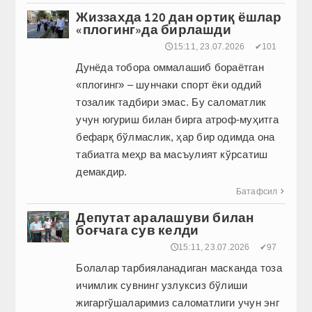
Жиззахда 120 дан ортиқ ёшлар
«плогинг»да бирлашди
🕔15:11, 23.07.2026
✔101
Дунёда тобора оммалашиб бораётган
«плогинг» – шунчаки спорт ёки оддий
тозалик тадбири эмас. Бу саломатлик
учун югуриш билан бирга атроф-муҳитга
бефарқ бўлмаслик, ҳар бир одимда она
табиатга меҳр ва масъулият кўрсатиш
демакдир.
Батафсил

Депутат аралашуви билан
боғчага сув келди
🕔15:11, 23.07.2026
✔97
Болалар тарбияланадиган мас­канда тоза
ичимлик сувнинг узлуксиз бўлиши
жигаргўшаларимиз саломатлиги учун энг