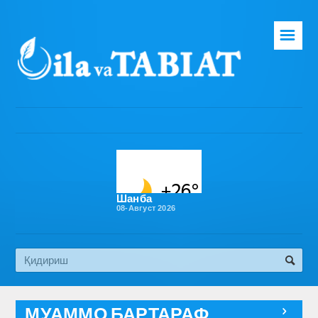
☰
Бош саҳифа
Таҳририят
Газета ҳақида
Раҳбарият
Бўлимлар
Шанба
08-Август 2026
Обуна
Алоқа
Эко медиа
МУАММО БАРТАРАФ
