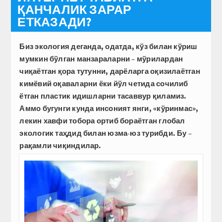
ҚАНЧАЛИК ЗАРАР
ЕТКАЗАДИ?
Биз экология деганда, одатда, кўз билан кўриш
мумкин бўлган манзараларни – мўрилардан
чиқаётган қора тутунни, дарёларга оқизилаётган
кимёвий оқаваларни ёки йўл четида сочилиб
ётган плас­тик идишларни тасаввур қиламиз.
Аммо бугунги кунда инсоният янги, «кўринмас»,
лекин хавфи тобора ортиб бораётган глобал
экологик таҳдид билан юзма-юз турибди. Бу –
рақамли чиқиндилар.