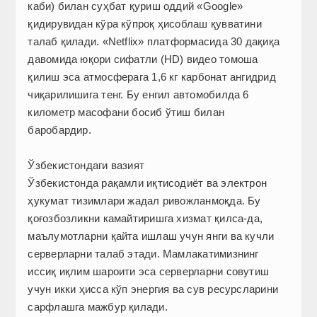
каби) билан суҳбат қуриш оддий «Google»
қидирувидан кўра кўпроқ ҳисоблаш қувватини
талаб қилади. «Netflix» платформасида 30 дақиқа
давомида юқори сифатли (HD) видео томоша
қилиш эса атмосферага 1,6 кг карбонат ангидрид
чиқарилишига тенг. Бу енгил автомобилда 6
километр масофани босиб ўтиш билан
баробардир.
Ўзбекистондаги вазият
Ўзбекистонда рақамли иқтисодиёт ва электрон
ҳукумат тизимлари жадал ривожланмоқда. Бу
қоғозбоз­ликни камайтиришга хизмат қилса-да,
маълумотларни қайта ишлаш учун янги ва кучли
серверларни талаб этади. Мамлакатимизнинг
иссиқ иқлим шароити эса серверларни совутиш
учун икки ҳисса кўп энергия ва сув ресурсларини
сарфлашга мажбур қилади.