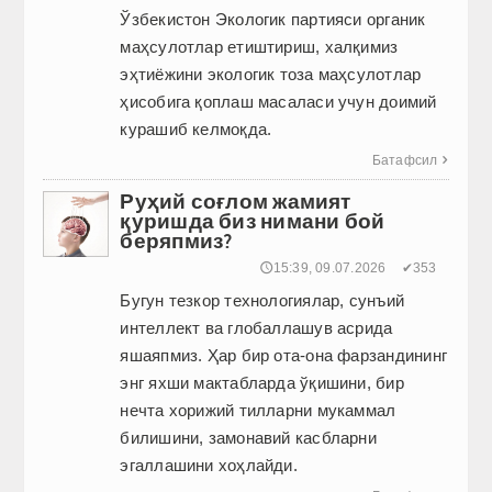
Ўзбекистон Экологик партияси органик
маҳсулотлар етиштириш, халқимиз
эҳтиёжини экологик тоза маҳсулотлар
ҳисобига қоплаш масаласи учун доимий
курашиб келмоқда.
Батафсил

Руҳий соғлом жамият
қуришда биз нимани бой
беряпмиз?
🕔15:39, 09.07.2026
✔353
Бугун тезкор технологиялар, сунъий
интеллект ва глобаллашув асрида
яшаяпмиз. Ҳар бир ота-она фарзандининг
энг яхши мактабларда ўқишини, бир
нечта хорижий тилларни мукаммал
билишини, замонавий касбларни
эгаллашини хоҳлайди.