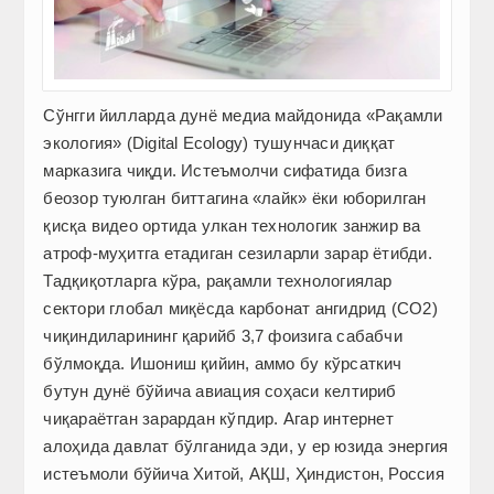
Сўнгги йилларда дунё медиа майдонида «Рақамли
экология» (Digital Ecology) тушунчаси диққат
марказига чиқди. Истеъмолчи сифатида бизга
беозор туюлган биттагина «лайк» ёки юборилган
қисқа видео ортида улкан технологик занжир ва
атроф-муҳитга етадиган сезиларли зарар ётибди.
Тадқиқотларга кўра, рақамли технологиялар
сектори глобал миқёсда карбонат ангидрид (CO2)
чиқиндиларининг қарийб 3,7 фоизига сабабчи
бўлмоқда. Ишониш қийин, аммо бу кўрсаткич
бутун дунё бўйича авиация соҳаси келтириб
чиқараётган зарардан кўпдир. Агар интернет
алоҳида давлат бўлганида эди, у ер юзида энергия
истеъмоли бўйича Хитой, АҚШ, Ҳиндистон, Россия