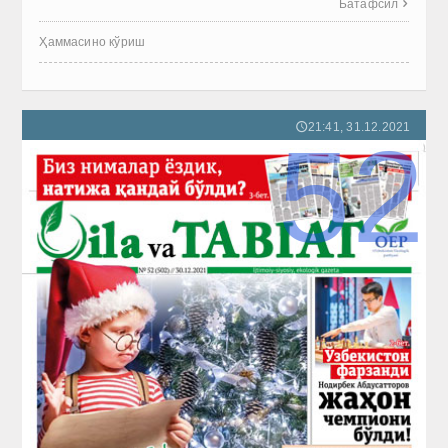
Батафсил

Ҳаммасино кўриш
21:41, 31.12.2021
🕔
52