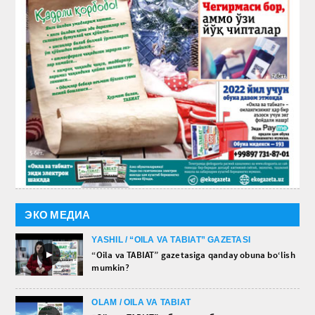
ЭКО МЕДИА
YASHIL / “OILA VA TABIAT” GAZETASI
►
“Oila va TABIAT” gazetasiga qanday obuna bo‘lish
mumkin?
OLAM / OILA VA TABIAT