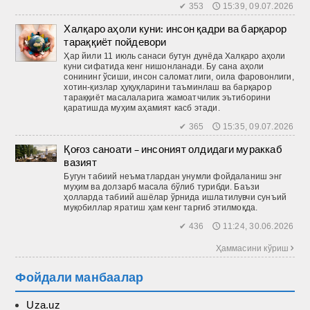
✔ 353 🕔 15:39, 09.07.2026
Халқаро аҳоли куни: инсон қадри ва барқарор
тараққиёт пойдевори
Ҳар йили 11 июль санаси бутун дунёда Халқаро аҳоли
куни сифатида кенг нишонланади. Бу сана аҳоли
сонининг ўсиши, инсон саломатлиги, оила фаровонлиги,
хотин-қизлар ҳуқуқларини таъминлаш ва барқарор
тараққиёт масалаларига жамоатчилик эътиборини
қаратишда муҳим аҳамият касб этади.
✔ 365 🕔 15:35, 09.07.2026
Қоғоз саноати – инсоният олдидаги мураккаб
вазият
Бугун табиий неъматлардан унумли фойдаланиш энг
муҳим ва долзарб масала бўлиб турибди. Баъзи
ҳолларда табиий ашёлар ўрнида ишлатилувчи сунъий
муқобиллар яратиш ҳам кенг тарғиб этилмоқда.
✔ 436 🕔 11:24, 30.06.2026
Ҳаммасини кўриш 
Фойдали манбаалар
Uza.uz