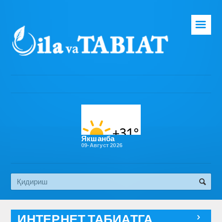
☰
Бош саҳифа
Таҳририят
Газета ҳақида
Раҳбарият
Бўлимлар
Якшанба
09-Август 2026
Обуна
Алоқа
Эко медиа
ИНТЕРНЕТ ТАБИАТГА
