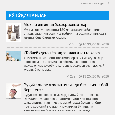
Ҳаммасини кўриш 
КЎП ЎҚИЛГАНЛАР
Меҳрга интилган беозор жонзотлар
Мушуклар қулоқларини 180 даражагача айлантира
олади, уларнинг эшитиш қобилияти эса инсонникидан
камида беш баравар юқори.
✔ 63 🕔 16:33, 06.08.2026
«Табиий» деган ёрлиқ остидаги катта хавф
Ўзбекистон Экологик партияси органик маҳсулотлар
етиштириш, халқимиз эҳтиёжини экологик тоза
маҳсулотлар ҳисобига қоплаш масаласи учун доимий
курашиб келмоқда.
✔ 279 🕔 13:25, 20.07.2026
Руҳий соғлом жамият қуришда биз нимани бой
беряпмиз?
Бугун тезкор технологиялар, сунъий интеллект ва
глобаллашув асрида яшаяпмиз. Ҳар бир ота-она
фарзандининг энг яхши мактабларда ўқишини, бир
нечта хорижий тилларни мукаммал билишини,
замонавий касбларни эгаллашини хоҳлайди.