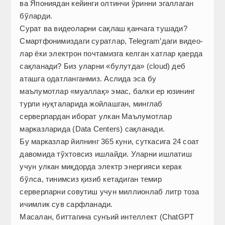
ва Япониядан кейинги олтинчи ўринни эгаллаган
бўларди.
Сурат ва видеоларни сақлаш қанчага тушади?
Смартфонимиздаги суратлар, Telegram’даги видео­
лар ёки электрон почтамизга келган хатлар қаерда
сақланади? Биз уларни «булутда» (cloud) деб
аташга одатланганмиз. Аслида эса бу
маълумотлар «муаллақ» эмас, балки ер юзининг
турли нуқталарида жойлашган, минглаб
серверлардан иборат улкан Маълумотлар
марказларида (Data Centers) сақланади.
Бу марказлар йилнинг 365 куни, суткасига 24 соат
давомида тўхтовсиз ишлайди. Уларни ишлатиш
учун улкан миқдорда электр энергияси керак
бўлса, тинимсиз қизиб кетадиган темир
серверларни совутиш учун миллионлаб литр тоза
ичимлик сув сарфланади.
Масалан, биттагина сунъий интеллект (ChatGPT