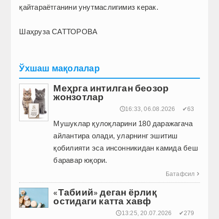
қайтараётганини унутмаслигимиз керак.
Шаҳруза САТТОРОВА
Ўхшаш мақолалар
Меҳрга интилган беозор
жонзотлар
🕔16:33, 06.08.2026
✔63
Мушуклар қулоқларини 180 даражагача
айлантира олади, уларнинг эшитиш
қобилияти эса инсонникидан камида беш
баравар юқори.
Батафсил

«Табиий» деган ёрлиқ
остидаги катта хавф
🕔13:25, 20.07.2026
✔279