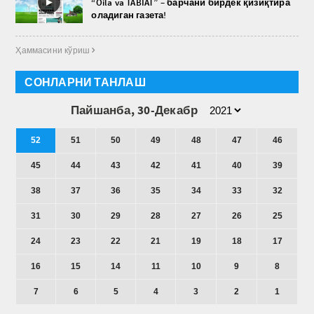
►
“Oila va TABIAT” – барчани бирдек қизиқтира
оладиган газета!
Ҳаммасини кўриш 
СОНЛАРНИ ТАНЛАШ
Пайшанба, 30-Декабр
52
51
50
49
48
47
46
45
44
43
42
41
40
39
38
37
36
35
34
33
32
31
30
29
28
27
26
25
24
23
22
21
19
18
17
16
15
14
11
10
9
8
7
6
5
4
3
2
1