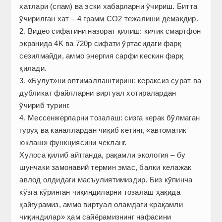
хатлари (спам) ва эски хабарларни ўчириш. Битта
ўчирилган хат – 4 грамм CO2 тежалиши демакдир.
2. Видео сифатини назорат қилиш: кичик смартфон
экранида 4K ва 720p сифати ўртасидаги фарқ
сезилмайди, аммо энергия сарфи кескин фарқ
қилади.
3. «Булут»ни оптималлаштириш: кераксиз сурат ва
дубликат файлларни виртуал хотиралардан
ўчириб туринг.
4. Мессенжерларни тозалаш: сизга керак бўлмаган
гуруҳ ва каналлардан чиқиб кетинг, «автоматик
юклаш» функциясини чекланг.
Хулоса қилиб айтганда, рақамли экология – бу
шунчаки замонавий термин эмас, балки келажак
авлод олдидаги масъулиятимиздир. Биз кўпинча
кўзга кўринган чиқиндиларни тозалаш ҳақида
қайғурамиз, аммо виртуал оламдаги «рақамли
чиқиндилар» ҳам сайёрамизнинг нафасини