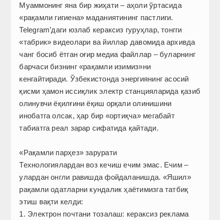
Муаммонинг яна бир жиҳати – аҳоли ўртасида
«рақамли гигиена» маданиятининг пастлиги.
Telegram’даги юзлаб кераксиз гуруҳлар, тонгги
«таб­рик» видеолари ва йиллар давомида архивда
чанг босиб ётган оғир медиа файллар – буларнинг
барчаси бизнинг «рақамли изимиз»ни
кенгайтиради. Ўзбекис­тонда энергиянинг асосий
қисми ҳамон иссиқлик электр станцияларида қазиб
олинувчи ёқилғини ёқиш орқали олинишини
инобатга олсак, ҳар бир «ортиқча» мегабайт
табиатга реал зарар сифатида қайтади.
«Рақамли парҳез» зарурати
Технологиялардан воз кечиш ечим эмас. Ечим –
улардан онгли равишда фойдаланишда. «Яшил»
рақамли одатларни кундалик ҳаётимизга татбиқ
этиш вақти келди:
1. Электрон почтани тозалаш: кераксиз реклама