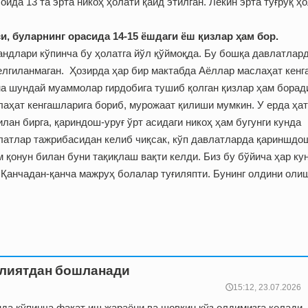
ойда 13 та эрта никоҳ ҳолати қайд этилган. Лекин эрта туғруқ ҳ
си, буларнинг орасида 14-15 ёшдаги ёш қизлар ҳам бор.
андлари кўпинча бу ҳолатга йўл қўймоқда. Бу бошқа давлатлар
елгиланмаган. Ҳозирда ҳар бир мактабда Аёллар маслаҳат кен
на шундай муаммолар гирдобига тушиб қолган қизлар ҳам борад
лаҳат кенгашларига бориб, мурожаат қилиши мумкин. У ерда ҳат
лан бирга, қариндош-уруғ ўрт асидаги никоҳ ҳам бугунги кунда
влатлар тажрибасидан келиб чиқсак, кўп давлатларда қариншдо
м қонун билан буни тақиқлаш вақти келди. Биз бу бўйича ҳар ку
. Қанчадан-қанча мажруҳ болалар туғиляпти. Бунинг олдини оли
улиятдан бошланади
🕔15:12, 23.07.2026
нда кўпинча фақат иш жараёни ва шовқин кўз олдимизга келади