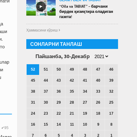
олати
►
“Oila va TABIAT” – барчани
бирдек қизиқтира оладиган
газета!
да
Ҳаммасини кўриш 
гаши
и.
СОНЛАРНИ ТАНЛАШ
то
Пайшанба, 30-Декабр
шлар
ни
52
51
50
49
48
47
46
ш
45
44
43
42
41
40
39
38
37
36
35
34
33
32
31
30
29
28
27
26
25
24
23
22
21
19
18
17
16
15
14
11
10
9
8
✔95
7
6
5
4
3
2
1
. Аммо