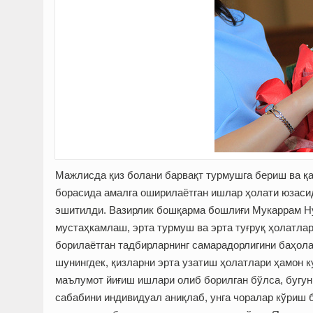
Мажлисда қиз болани барвақт турмушга бериш ва қ
борасида амалга оширилаётган ишлар ҳолати юзаси
эшитилди. Вазирлик бошқарма бошлиғи Мукаррам Ну
мустаҳкамлаш, эрта турмуш ва эрта туғруқ ҳолатл
борилаётган тадбирларнинг самарадорлигини баҳола
шунингдек, қизларни эрта узатиш ҳолатлари ҳамон к
маълумот йиғиш ишлари олиб борилган бўлса, бугунг
сабабини индивидуал аниқлаб, унга чоралар кўриш б