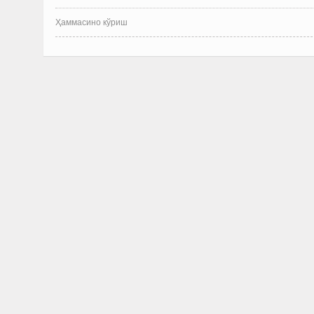
Ҳаммасино кўриш