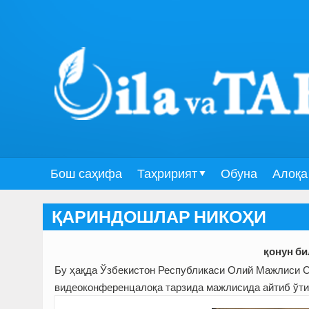
Бош саҳифа
Таҳририят
Обуна
Алоқа
ҚАРИНДОШЛАР НИКОҲИ
қонун б
Бу ҳақда Ўзбекистон Республикаси Олий Мажлиси Се
видеоконференцалоқа тарзида мажлисида айтиб ўтил