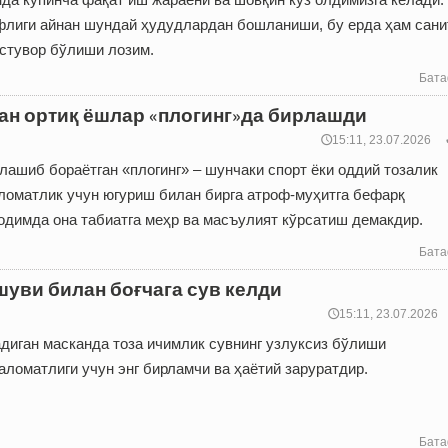
флиги айнан шундай ҳудудлардан бошланиши, бу ерда ҳам сани
устувор бўлиши лозим.
Бата
дан ортиқ ёшлар «плогинг»да бирлашди
🕔15:11, 23.07.2026
ашиб бораётган «плогинг» – шунчаки спорт ёки оддий тозалик
аломатлик учун югуриш билан бирга атроф-муҳитга бефарқ
одимда она табиатга меҳр ва масъулият кўрсатиш демакдир.
Бата
шуви билан боғчага сув келди
🕔15:11, 23.07.2026
иган мас­канда тоза ичимлик сувнинг узлуксиз бўлиши
ломатлиги учун энг бирламчи ва ҳаётий заруратдир.
Бата