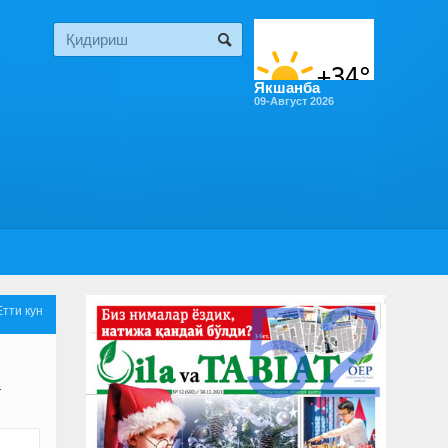
Якшанба
09-Август 2026
52
Етти кун
г