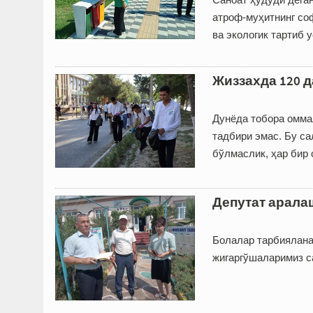
атроф-муҳитнинг со
ва экологик тартиб 
Жиззахда 120 
Дунёда тобора оммал
тадбири эмас. Бу с
бўлмаслик, ҳар бир 
Депутат арала
Болалар тарбияланад
жигаргўшаларимиз са