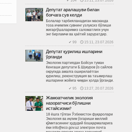
✔ 104 🕔 15:11, 23.07.2026
Депутат аралашуви билан
боғчага сув келди
Болалар тарбияланадиган мас­канда
тоза ичимлик сувнинг узлуксиз бўлиши
жигаргўшаларимиз саломатлиги учун
энг бирламчи ва ҳаётий заруратдир.
✔ 99 🕔 15:11, 23.07.2026
Депутат қурилиш ишларини
ўрганди
Экологик партиядан Бойсун туман
Кенгаши депутати Б.Шукуров ўз сайлов
округида амалга оширилаётган
қурилиш, реконструкция ва таъмирлаш
ишларини жойига чиққан ҳолда ўрганди.
✔ 95 🕔 13:27, 20.07.2026
Жамоатчилик экология
назоратчиси бўлишни
истайсизми?
18 ёшга тўлган Ўзбекистон фуқаролари
Экология ва иқлим ўзгариши миллий
қўмитасининг ҳудудий бош­қармаларига
ёки info@eco.gov.uz электрон почта
манзили орқали ариза топшириб,