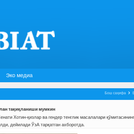
Эко медиа

Бош саҳифа
илан тақиқланиши мумкин
нати Хотин-қизлар ва гендер тенглик масалалари қўмитасинин
ди, дейилади ЎзА тарқатган ахборотда.