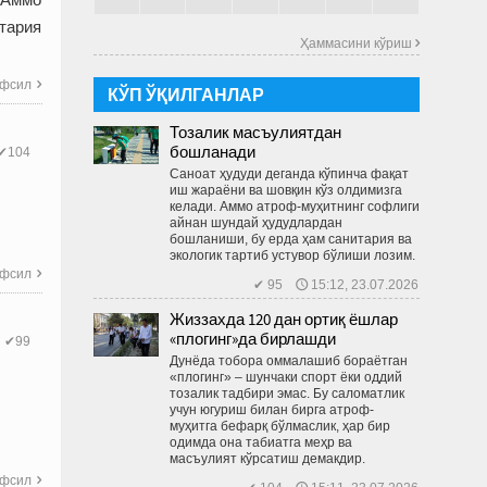
тария
Ҳаммасини кўриш 
фсил

КЎП ЎҚИЛГАНЛАР
Тозалик масъулиятдан
бошланади
✔104
Саноат ҳудуди деганда кўпинча фақат
иш жараёни ва шовқин кўз олдимизга
келади. Аммо атроф-муҳитнинг софлиги
айнан шундай ҳудудлардан
бошланиши, бу ерда ҳам санитария ва
экологик тартиб устувор бўлиши лозим.
фсил

✔ 95 🕔 15:12, 23.07.2026
Жиззахда 120 дан ортиқ ёшлар
«плогинг»да бирлашди
✔99
Дунёда тобора оммалашиб бораётган
«плогинг» – шунчаки спорт ёки оддий
тозалик тадбири эмас. Бу саломатлик
учун югуриш билан бирга атроф-
муҳитга бефарқ бўлмаслик, ҳар бир
одимда она табиатга меҳр ва
масъулият кўрсатиш демакдир.
фсил
