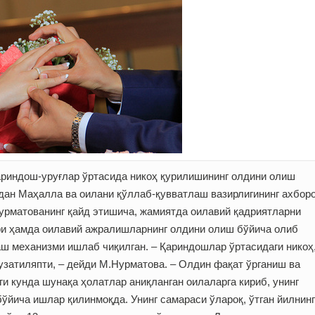
ариндош-уруғлар ўртасида никоҳ қурилишининг олдини олиш
дан Маҳалла ва оилани қўллаб-қувватлаш вазирлигининг ахбор
рматованинг қайд этишича, жамиятда оилавий қадриятларни
ари ҳамда оилавий ажралишларнинг олдини олиш бўйича олиб
ш механизми ишлаб чиқилган. – Қариндошлар ўртасидаги никоҳ
узатиляпти, – дейди М.Нурматова. – Олдин фақат ўрганиш ва
и кунда шунақа ҳолатлар аниқланган оилаларга кириб, унинг
ўйича ишлар қилинмоқда. Унинг самараси ўлароқ, ўтган йилнин