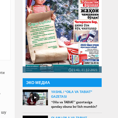
21:41, 31.12.2021
🕔
оти
ЭКО МЕДИА
YASHIL / “OILA VA TABIAT”
,
GAZETASI
►
“Oila va TABIAT” gazetasiga
qanday obuna bo‘lish mumkin?
г шу
OLAM / OILA VA TABIAT