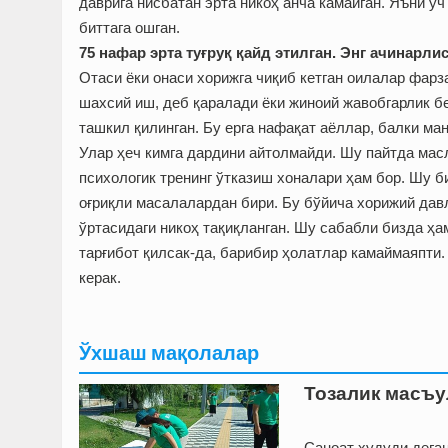
даврига нисбатан эрта никоҳ анча камайган. Яъни уч 
биттага ошган.
75 нафар эрта туғруқ қайд этилган. Энг ачинарли
Отаси ёки онаси хорижга чиқиб кетган оилалар фарз
шахсий иш, деб қаралади ёки жиноий жавобгарлик б
ташкил қилинган. Бу ерга нафақат аёллар, балки ма
Улар ҳеч кимга дардини айтолмайди. Шу пайтда мас
психологик тренинг ўтказиш хоналари ҳам бор. Шу би
оғриқли масалалардан бири. Бу бўйича хорижий да
ўртасидаги никоҳ тақиқланган. Шу сабабли бизда ҳа
тарғибот қилсак-да, барибир ҳолатлар камаймаяпти
керак.
Ўхшаш мақолалар
Тозалик масъ
Саноат ҳудуди дега