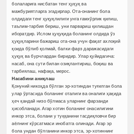
болаларига нисбатан тенг ҳуқуқ ва
мажбуриятларга эгадирлар. Ота-онанинг бола
олдидаги тенг ҳуқуқлилиги унга ғамхўрлик қилиш,
таълим-тарбия бериш, уни парвариш қилишдан
иборатдир. Ислом ҳуқуқида боланинг олдида ўз
ҳуқуқларини бажариш ота-она учун фақат ахлоқий
қоида бўлиб қолмай, балки фарз даражасидаги
ҳуқуқ ва бурчлардан биридир. Улар қуйидагича:
насаб, она сути билан озиқлантириш, боқиш ва
тарбиялаш, нафақа, мерос.
Насабини аниқлаш
Қонуний никоҳда бўлган эр-хотиндан туғилган бола
улар ўртасида боланинг оталиги ва оналиги ҳақида
ҳеч қандай низо бўлмаса уларнинг фарзанди
ҳисобланади. Агар хотин боланинг онасилигини
инкор этса, болани у туққанини тасдиқловчи бир
аёлнинг кўрсатмаси инобатга олинади. Агар эр
бола ундан бўлганини инкор этса, эр-хотиннинг