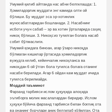
Умумий қилиб айтганда нас абни белгилашда: 1.
Ҳомиладорлик муддати энг камида олти ой
бўлиши. Бу муддат эса эр-хотинлик
муносабатларидан бошланади. 2. Насабнинг
исботи учун сабаб – эр ва хотин ўрталарида саҳиҳ
никоҳ бўлиши. 3. Никоҳсиз туғилган болага насаб
собит бўлмаслиги.
Умумий қоидага биноан, агар ўзаро никоҳда
бўлмаган кишилар ўртасида ҳомиладорлик
вужудга келиб, кейинчалик никоҳланса ва
никоҳдан 6 ой ўтгач бола туғилса болага отанинг
насаби берилади. Агар 6 ойдан кам муддат ичида
туғилса берилмайди.
Моддий таъминот
Фарзанд тарбияси ислом ҳуқуқида алоҳида
эътиборга молик масалалардан биридир. Ислом
ҳуқуқи бўйича фарзанд тарбияси билан боғлиқ ота
ва онанинг бурчлари аниқ белгилаб қўйилган. Ота