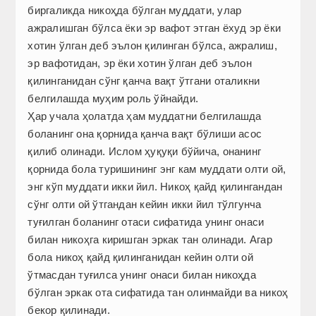
биргаликда никоҳда бўлган муддати, улар
ажралишган бўлса ёки эр вафот этган ёхуд эр ёки
хотин ўлган деб эълон қилинган бўлса, ажралиш,
эр вафотидан, эр ёки хотин ўлган деб эълон
қилинганидан сўнг қанча вақт ўтгани оталикни
белгилашда муҳим роль ўйнайди.
Ҳар учала ҳолатда ҳам муддатни белгилашда
боланинг она қорнида қанча вақт бўлиши асос
қилиб олинади. Ислом ҳуқуқи бўйича, онанинг
қорнида бола туришининг энг кам муддати олти ой,
энг кўп муддати икки йил. Никоҳ қайд қилингандан
сўнг олти ой ўтгандан кейин икки йил тўлгунча
туғилган боланинг отаси сифатида унинг онаси
билан никоҳга киришган эркак тан олинади. Агар
бола никоҳ қайд қилинганидан кейин олти ой
ўтмасдан туғилса унинг онаси билан никоҳда
бўлган эркак ота сифатида тан олинмайди ва никоҳ
бекор қилинади.