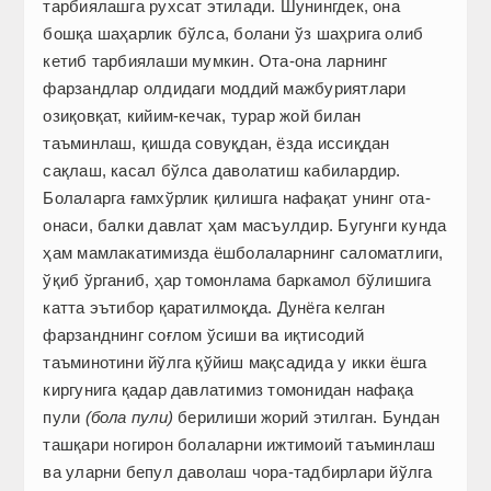
тарбиялашга рухсат этилади. Шунингдек, она
бошқа шаҳарлик бўлса, болани ўз шаҳрига олиб
кетиб тарбиялаши мумкин. Ота-она ларнинг
фарзандлар олдидаги моддий мажбуриятлари
озиқовқат, кийим-кечак, турар жой билан
таъминлаш, қишда совуқдан, ёзда иссиқдан
сақлаш, касал бўлса даволатиш кабилардир.
Болаларга ғамхўрлик қилишга нафақат унинг ота-
онаси, балки давлат ҳам масъулдир. Бугунги кунда
ҳам мамлакатимизда ёшболаларнинг саломатлиги,
ўқиб ўрганиб, ҳар томонлама баркамол бўлишига
катта эътибор қаратилмоқда. Дунёга келган
фарзанднинг соғлом ўсиши ва иқтисодий
таъминотини йўлга қўйиш мақсадида у икки ёшга
киргунига қадар давлатимиз томонидан нафақа
пули
(бола пули)
берилиши жорий этилган. Бундан
ташқари ногирон болаларни ижтимоий таъминлаш
ва уларни бепул даволаш чора-тадбирлари йўлга