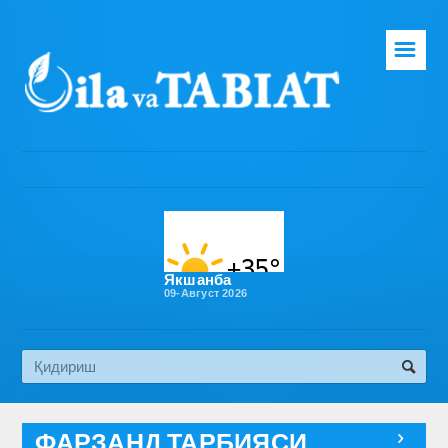
☰
Бош саҳифа
Таҳририят
Газета ҳақида
Раҳбарият
Бўлимлар
Якшанба
09-Август 2026
Обуна
Алоқа
Эко медиа
ФАРЗАНД ТАРБИЯСИ
