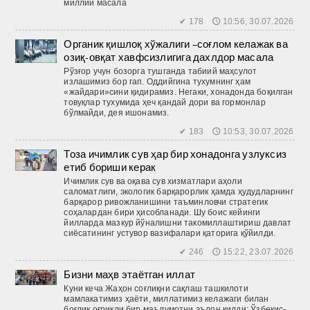
миллий масала
✔ 178 🕔 10:56, 30.07.2026
Органик қишлоқ хўжалиги –соғлом келажак ва
озиқ-овқат хавфсизлигига дахлдор масала
Рўзғор учун бозорга тушганда табиий маҳсулот
излашимиз бор гап. Оддийгина тухумнинг ҳам
«жайдари»сини қидирамиз. Негаки, хонадонда боқилган
товуқлар тухумида ҳеч қандай дори ва гормонлар
бўлмайди, дея ишонамиз.
✔ 183 🕔 10:53, 30.07.2026
Тоза ичимлик сув ҳар бир хонадонга узлуксиз
етиб бориши керак
Ичимлик сув ва оқава сув хизматлари аҳоли
саломатлиги, экологик барқарорлик ҳамда ҳудудларнинг
барқарор ривожланишини таъминловчи стратегик
соҳалардан бири ҳисобланади. Шу боис кейинги
йилларда мазкур йўналишни такомиллаштириш давлат
сиёсатининг устувор вазифалари қаторига қўйилди.
✔ 246 🕔 15:22, 23.07.2026
Бизни маҳв этаётган иллат
Куни кеча Жаҳон соғлиқни сақлаш ташкилоти
мамлакатимиз ҳаёти, миллатимиз келажаги билан
боғлиқ оғриқли бир маълумотни эълон қилди: Ўзбекис­