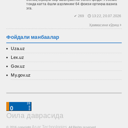
тонда катта ёшли аҳолининг 64 фоизи ортиқча вазнга
эга.
✔ 269 🕔 13:22, 20.07.2026
Ҳаммасини кўриш 
Фойдали манбаалар
Uza.uz
Lex.uz
Gov.uz
My.gov.uz
Оила даврасида
Asar Technologies
© 2016 copyright
. All Rights reserved.