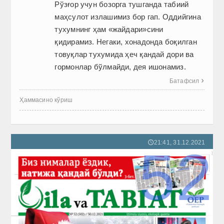
Рўзғор учун бозорга тушганда табиий
маҳсулот излашимиз бор гап. Оддийгина
тухумнинг ҳам «жайдари»сини
қидирамиз. Негаки, хонадонда боқилган
товуқлар тухумида ҳеч қандай дори ва
гормонлар бўлмайди, дея ишонамиз.
Батафсил

Ҳаммасино кўриш
21:41, 31.12.2021
🕔
52