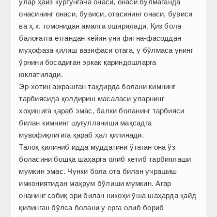
улар ҳайз кўргунгача онаси, онаси бўлмаганда
онасининг онаси, бувиси, отасининг онаси, бувиси
ва ҳ.к. томонидан амалга оширилади. Қиз бола
балоғатга етгандан кейин уни фитна-фасоддан
муҳофаза қилиш вазифаси отага, у бўлмаса унинг
ўрнини босадиган эркак қариндошларга
юклатилади.
Эр-хотин ажрашган тақдирда болани кимнинг
тарбиясида қолдириш масаласи уларнинг
хоҳишига қараб эмас, балки боланинг тарбияси
билан кимнинг шуғулланиши мақсадга
мувофиқлигига қараб ҳал қилинади.
Талоқ қилиниб идда муддатини ўтаган она ўз
боласини бошқа шаҳарга олиб кетиб тарбиялаши
мумкин эмас. Чунки бола ота билан учрашиш
имкониятидан маҳрум бўлиши мумкин. Агар
онанинг собиқ эри билан никоҳи ўша шаҳарда қайд
қилинган бўлса болани у ерга олиб бориб