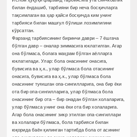
билан ёндашиб, тарбияни бир неча босқичларга
тақсимлаган ва ҳар қайси босқичда ким унинг
тарбияси билан машғул бўлиши лозимлигини
кўрсатган.
Фарзанд тарбиясининг биринчи даври – 7 ёшгача
бўлган давр – оналар зиммасига юклатилган. Агар
она бўлмаса, болага маҳрам бўлган аёлларга
юклатилади. Улар: бола онасининг онасига,
бувисига ва ҳ.к., улар бўлмаса бола отасининг
онасига, бувисига ва ҳ.к., улар бўлмаса бола
онасининг туғишган опа-сингилларига, она бир ёки
ота бир опа-сингилларига, улар бўлмаса бола
онасининг бир ота – бир онадан бўлган холаларига,
улар бўлмаса унинг она ёки ота бир холаларига.
Агар бола онасининг зикр этилган опа-сингиллари
ва холалари бўлмаса, бола тарбияси билан
юқорида баён қилинган тартибда бола от асининг