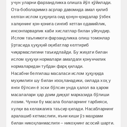
учун уларни фарзандликка олишга йўл қўйилади.
Ота-боболаримиз асрлар давомида амал қилиб
келган ислом ҳуқуқига оид қонун-қоидалар ўзбек
халқининг қон-қонига сингиб кетган одамийлик,
инсонпарварлик каби хислатлар билан уйғундир.
Ислом таълимоти фарзандликка олиш томонлар
ўртасида ҳуқуқий оқибатлар келтириб
чиқармаслигини таъкидлайди. Бу жиҳати билан
ислом ҳуқуқи нормалари амалдаги қонунчилик
нормаларидан тубдан фарқ қилади.
Насабни белгилаш масаласи ислом ҳуқуқида
муҳимлиги шу билан изоҳланадики, оилада хоҳ у
янги бўлсин ё эски бўлсин унда ҳалол ва ҳаром
масалалари ҳар доим диққат марказида бўлиши
лозим. Чунки бу масала болаларнинг тарбияси,
хулқи ва келажагига таъсир қилади. Насабларнинг
аралашиб кетмаслиги, яъни киши ўз маҳрами
билан никоҳланмаслиги – никоҳнинг асосий шарти.