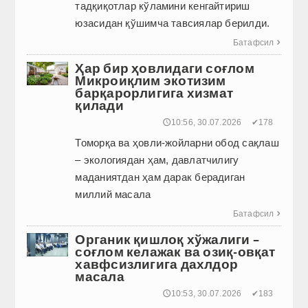
тадқиқотлар кўламини кенгайтириш
юзасидан қўшимча тавсиялар берилди.
Батафсил

Ҳар бир ҳовлидаги соғлом
Микроиқлим экотизим
барқарорлигига хизмат
қилади
🕔10:56, 30.07.2026
✔178
Томорқа ва ҳовли-жойларни обод сақлаш
– экологиядан ҳам, давлатчилигу
маданиятдан ҳам дарак берадиган
миллий масала
Батафсил

Органик қишлоқ хўжалиги –
соғлом келажак ва озиқ-овқат
хавфсизлигига дахлдор
масала
🕔10:53, 30.07.2026
✔183