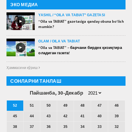
ЭКО МЕДИА
YASHIL / “OILA VA TABIAT” GAZETASI
►
“Oila va TABIAT” gazetasiga qanday obuna bo‘lish
mumkin?
OLAM / OILA VA TABIAT
►
“Oila va TABIAT” – барчани бирдек қизиқтира
оладиган газета!
Ҳаммасини кўриш 
СОНЛАРНИ ТАНЛАШ
Пайшанба, 30-Декабр
52
51
50
49
48
47
46
45
44
43
42
41
40
39
38
37
36
35
34
33
32