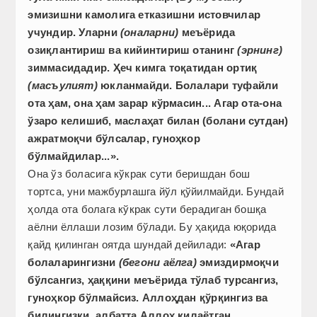
эмизишни камолига етказишни истовчилар
учундир. Уларни
(оналарни)
меъёрида
озиқлантириш ва кийинтириш отанинг
(эрнинг)
зиммасидадир. Ҳеч кимга тоқатидан ортиқ
(масъулият)
юкланмайди. Болалари туфайли
ота ҳам, она ҳам зарар кўрмасин... Агар ота-она
ўзаро келишиб, маслаҳат билан (болани сутдан)
ажратмоқчи бўлсалар, гуноҳкор
бўлмайдилар...».
Она ўз боласига кўкрак сути беришдан бош
тортса, уни мажбурлашга йўл қўйилмайди. Бундай
ҳолда ота болага кўкрак сути берадиган бошқа
аёлни ёллаши лозим бўлади. Бу ҳақида юқорида
қайд қилинган оятда шундай дейилади:
«Агар
болаларингизни
(бегони аёлга)
эмиздирмоқчи
бўлсангиз, ҳаққини меъёрида тўлаб турсангиз,
гуноҳкор бўлмайсиз. Аллоҳдан қўрқингиз ва
билингизки, албатта Аллоҳ қилаётган