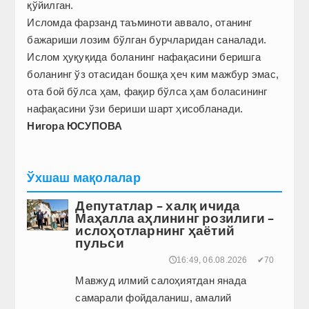
қўйилган.
Исломда фарзанд таъминоти аввало, отанинг
бажариши лозим бўлган бурчларидан саналади.
Ислом ҳуқуқида боланинг нафақасини беришга
боланинг ўз отасидан бошқа ҳеч ким мажбур эмас,
ота бой бўлса ҳам, фақир бўлса ҳам боласининг
нафақасини ўзи бериши шарт ҳисобланади.
Нигора ЮСУПОВА
Ўхшаш мақолалар
Депутатлар – халқ ичида
Маҳалла аҳлининг розилиги –
ислоҳотларнинг ҳаётий
пульси
🕔16:49, 06.08.2026
✔70
Мавжуд илмий салоҳиятдан янада
самарали фойдаланиш, амалий