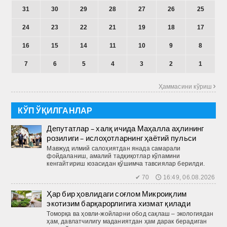
31
30
29
28
27
26
25
24
23
22
21
19
18
17
16
15
14
11
10
9
8
7
6
5
4
3
2
1
Ҳаммасини кўриш 
КЎП ЎҚИЛГАНЛАР
Депутатлар – халқ ичида Маҳалла аҳлининг
розилиги – ислоҳотларнинг ҳаётий пульси
Мавжуд илмий салоҳиятдан янада самарали
фойдаланиш, амалий тадқиқотлар кўламини
кенгайтириш юзасидан қўшимча тавсиялар берилди.
✔ 70 🕔 16:49, 06.08.2026
Ҳар бир ҳовлидаги соғлом Микроиқлим
экотизим барқарорлигига хизмат қилади
Томорқа ва ҳовли-жойларни обод сақлаш – экологиядан
ҳам, давлатчилигу маданиятдан ҳам дарак берадиган