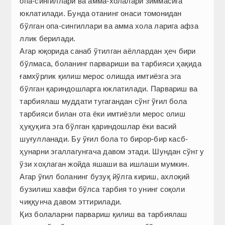
опа-сингиллари ва амма-холалари зиммасига
юклатилади. Бунда отанинг онаси томонидан
бўлган опа-сингиллари ва амма хола ларига афза
ллик берилади.
Агар юқорида санаб ўтилган аёллардан ҳеч бири
бўлмаса, боланинг парвариши ва тарбияси ҳақида
ғамхўрлик қилиш мерос олишда имтиёзга эга
бўлган қариндошларга юклатилади. Парвариш ва
тарбиялаш муддати тугагандан сўнг ўғил бола
тарбияси билан ота ёки имтиёзли мерос олиш
ҳуқуқига эга бўлган қариндошлар ёки васий
шуғулланади. Бу ўғил бола то бирор-бир касб-
ҳунарни эгаллагунгача давом этади. Шундан сўнг у
ўзи хоҳлаган жойда яшаши ва ишлаши мумкин.
Агар ўғил боланинг бузуқ йўлга кириш, ахлоқий
бузилиш хавфи бўлса тарбия то унинг соқоли
чиққунча давом эттирилади.
Қиз болаларни парвариш қилиш ва тарбиялаш