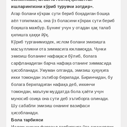
ишларингизни кўриб турувчи зотдир».
Агар болани кўкрак сути бериб боқадиган бошқа
аёл топилмаса, она ўз боласини кўкрак сути бериб
боқишга мажбур. Бунинг учун у отадан ҳақ талаб
қилишга ҳаққи йўқ.
Кўриб турганимиздек, ислом болани эмизишга
масъулликни ота зиммасига юкламоқда. Чунки
эмизиш боланинг нафақаси бўлиб, болага
сарфланадиган барча нафақа отанинг зиммасида
ҳисобланади. Умуман олганда, эмизиш ҳуқуқига
икки томондан эътибор берилади. Биринчидан, бу
болага бериладиган нафақа деб, иккинчи
томондан, маълум муддатда бола ҳаёти учун
муносиб озиқа она сути деб эътиборга олинади.
Шу сабабли эмизиш онанинг вазифаси
ҳисобланади.
Бола тарбияси
Ислом ҳуқуқи фарзанд тарбиясига ўта синчковлик