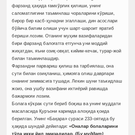
фарзанд ҳақида ғамхўрлик қилиши, унинг
саломатлигини таъминлаш чораларини кўриши,
бирор бир касб-ҳунарни эгаллаши, дин асослари
бўйича билим олиши учун шарт-шароит яратиб
бериши лозим. Отанинг муҳим вазифаларидан
бири фарзанд балоғатга етгунча уни моддий
жиҳатдан, яъни озиқ-овқат, кийим-кечак, турар-жой
билан таъминлашдир.
Фарзандни парвариш қилиш ва тарбиялаш, она
сути билан озиқланиш, ҳимояга олиш даврлари
онанинг зиммасига тушади. Лекин шуни таъкидлаш
жоиз, она ушбу вазифани ихтиёрий равишда
бажармоғи лозим.
Болага кўкрак сути бериб боқиш ва унинг муддати
масаласида Қуръони каримда алоҳида қоида
берилган. Унинг «Бақара» сураси 233-оятида бу
ҳақида шундай дейилади:
«Оналар болаларини
тўла икки йил эмизадилар.
(Бу муддат)