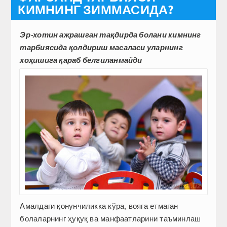
КИМНИНГ ЗИММАСИДА?
Эр-хотин ажрашган тақдирда болани кимнинг
тарбиясида қолдириш масаласи уларнинг
хоҳишига қараб белгиланмайди
Амалдаги қонунчиликка кўра, вояга етмаган
болаларнинг ҳуқуқ ва манфаатларини таъминлаш