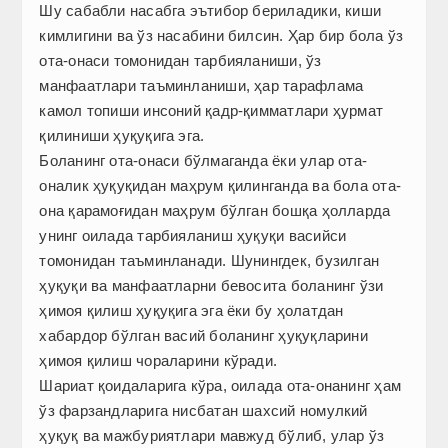
Шу сабабли насабга эътибор бериладики, киши
кимлигини ва ўз насабини билсин. Ҳар бир бола ўз
ота-онаси томонидан тарбияланиши, ўз
манфаатлари таъминланиши, ҳар тарафлама
камол топиши инсоний қадр-қимматлари ҳурмат
қилиниши ҳуқуқига эга.
Боланинг ота-онаси бўлмаганда ёки улар ота-
оналик ҳуқуқидан маҳрум қилинганда ва бола ота-
она қарамоғидан маҳрум бўлган бошқа ҳолларда
унинг оилада тарбияланиш ҳуқуқи васийси
томонидан таъминланади. Шунингдек, бузилган
ҳуқуқи ва манфаатларни бевосита боланинг ўзи
ҳимоя қилиш ҳуқуқига эга ёки бу ҳолатдан
хабардор бўлган васий боланинг ҳуқуқларини
ҳимоя қилиш чораларини кўради.
Шариат қоидаларига кўра, оилада ота-онанинг ҳам
ўз фарзандларига нисбатан шахсий номулкий
ҳуқуқ ва мажбуриятлари мавжуд бўлиб, улар ўз