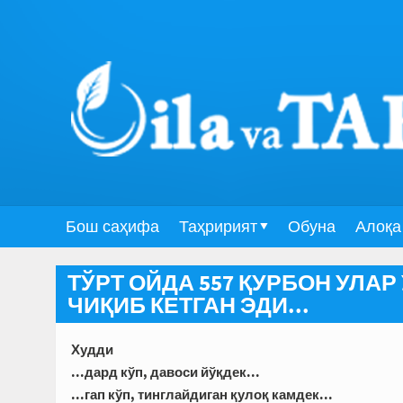
Бош саҳифа
Таҳририят
Обуна
Алоқа
ТЎРТ ОЙДА 557 ҚУРБОН УЛАР
ЧИҚИБ КЕТГАН ЭДИ...
Худди
...дард кўп, давоси йўқдек...
...гап кўп, тинглайдиган қулоқ камдек...