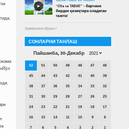
ўзи
►
“Oila va TABIAT” – барчани
бирдек қизиқтира оладиган
газета!
тида.
Ҳаммасини кўриш 
СОНЛАРНИ ТАНЛАШ
Пайшанба, 30-Декабр
ҳокама
52
51
50
49
48
47
46
 «Йўл
45
44
43
42
41
40
39
эди.
38
37
36
35
34
33
32
31
30
29
28
27
26
25
ири
24
23
22
21
19
18
17
16
15
14
11
10
9
8
л
ек
7
6
5
4
3
2
1