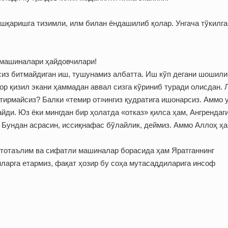
шқаришга тизимли, илм билан ёндашилиб қолар. Унгача тўкилга
машиналари ҳайдовчилари!
сиз битмайдиган иш, тушунамиз албатта. Иш кўп дегани шошили
ор қизил экани ҳаммадан аввал сизга кўриниб туради олисдан. 
тирмайсиз? Балки «темир от»ингиз қудратига ишонарсиз. Аммо 
йди. Юз ёки мингдан бир ҳолатда «отказ» қилса ҳам, Ангрендаг
 Бундан асрасин, иссиқнафас бўлайлик, деймиз. Аммо Аллоҳ ҳ
втотаълим ва сифатли машиналар борасида ҳам Яратганнинг
ларга етармиз, фақат ҳозир бу соҳа мутасаддиларига инсоф