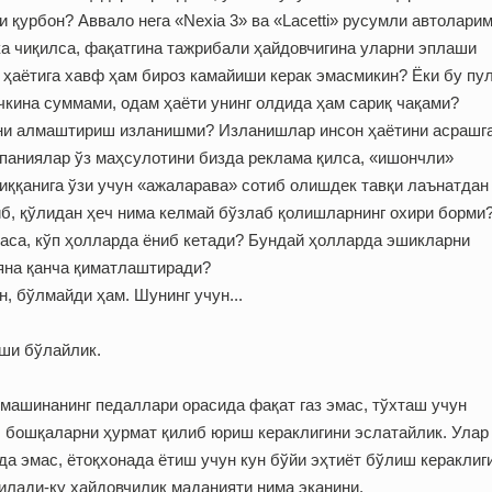
қурбон? Аввало нега «Nexia 3» ва «Lacetti» русумли автолари
ка чиқилса, фақатгина тажрибали ҳайдовчигина уларни эплаши
 ҳаётига хавф ҳам бироз камайиши керак эмасмикин? Ёки бу пу
чкина суммами, одам ҳаёти унинг олдида ҳам сариқ чақами?
ини алмаштириш изланишми? Изланишлар инсон ҳаётини асрашг
паниялар ўз маҳсулотини бизда реклама қилса, «ишончли»
ққанига ўзи учун «ажаларава» сотиб олишдек тавқи лаънатдан
иб, қўлидан ҳеч нима келмай бўзлаб қолишларнинг охири борми
а, кўп ҳолларда ёниб кетади? Бундай ҳолларда эшикларни
яна қанча қиматлаштиради?
, бўлмайди ҳам. Шунинг учун...
хши бўлайлик.
 машинанинг педаллари орасида фақат газ эмас, тўхташ учун
, бошқаларни ҳурмат қилиб юриш кераклигини эслатайлик. Улар
да эмас, ётоқхонада ётиш учун кун бўйи эҳтиёт бўлиш кераклиг
илади-ку ҳайдовчилик маданияти нима эканини.