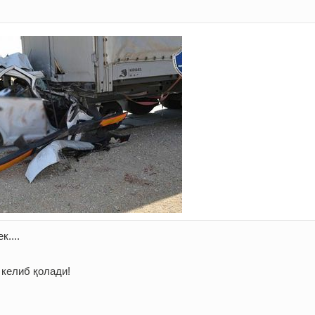
....
 келиб қолади!