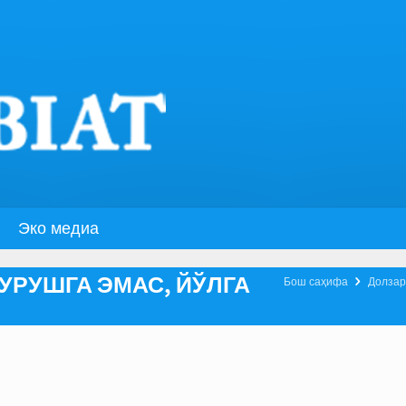
Эко медиа
 УРУШГА ЭМАС, ЙЎЛГА

Бош саҳифа
Долзар