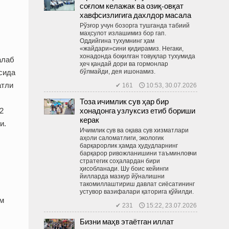
соғлом келажак ва озиқ-овқат
хавфсизлигига дахлдор масала
Рўзғор учун бозорга тушганда табиий
маҳсулот излашимиз бор гап.
Оддийгина тухумнинг ҳам
«жайдари»сини қидирамиз. Негаки,
хонадонда боқилган товуқлар тухумида
алаб
ҳеч қандай дори ва гормонлар
бўлмайди, дея ишонамиз.
асида
атли
✔ 161 🕔 10:53, 30.07.2026
Тоза ичимлик сув ҳар бир
хонадонга узлуксиз етиб бориши
2
керак
и.
Ичимлик сув ва оқава сув хизматлари
аҳоли саломатлиги, экологик
барқарорлик ҳамда ҳудудларнинг
барқарор ривожланишини таъминловчи
стратегик соҳалардан бири
ҳисобланади. Шу боис кейинги
йилларда мазкур йўналишни
такомиллаштириш давлат сиёсатининг
устувор вазифалари қаторига қўйилди.
ам
✔ 231 🕔 15:22, 23.07.2026
Бизни маҳв этаётган иллат