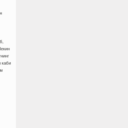
н
б,
Лекин
унинг
и каби
ам