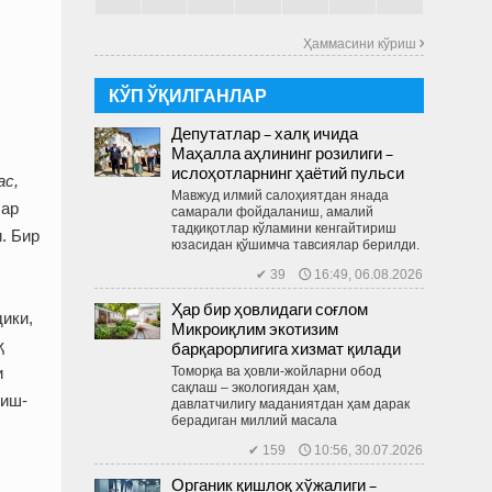
Ҳаммасини кўриш 
КЎП ЎҚИЛГАНЛАР
Депутатлар – халқ ичида
Маҳалла аҳлининг розилиги –
ислоҳотларнинг ҳаётий пульси
ас,
Мавжуд илмий салоҳиятдан янада
лар
самарали фойдаланиш, амалий
тадқиқотлар кўламини кенгайтириш
. Бир
юзасидан қўшимча тавсиялар берилди.
✔ 39 🕔 16:49, 06.08.2026
Ҳар бир ҳовлидаги соғлом
ики,
Микроиқлим экотизим
қ
барқарорлигига хизмат қилади
Томорқа ва ҳовли-жойларни обод
и
сақлаш – экологиядан ҳам,
ниш-
давлатчилигу маданиятдан ҳам дарак
берадиган миллий масала
✔ 159 🕔 10:56, 30.07.2026
Органик қишлоқ хўжалиги –