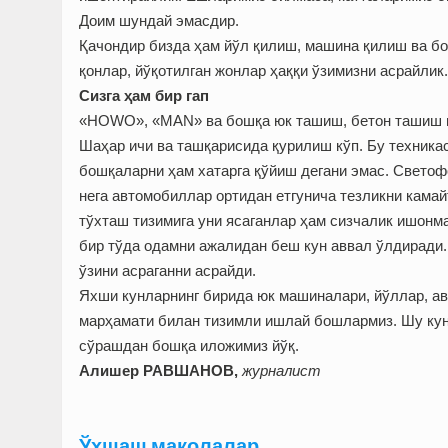
Доим шундай эмасдир.
Қачондир бизда ҳам йўл қилиш, машина қилиш ва бо
қонлар, йўқотилган жонлар ҳаққи ўзимизни асрайлик.
Сизга ҳам бир гап
«HOWO», «MAN» ва бошқа юк ташиш, бетон ташиш 
Шаҳар ичи ва ташқарисида қурилиш кўп. Бу техника
бошқаларни ҳам хатарга қўйиш дегани эмас. Светоф
нега автомобиллар ортидан етгунича тезликни камай
тўхташ тизимига уни ясаганлар ҳам сизчалик ишонма
бир тўда одамни ажалидан беш кун аввал ўлдиради.
ўзини асраганни асрайди.
Яхши кунларнинг бирида юк машиналари, йўллар, а
марҳамати билан тизимли ишлай бошлармиз. Шу кун
сўрашдан бошқа иложимиз йўқ.
Алишер РАВШАНОВ,
журналист
Ўхшаш мақолалар