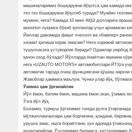
машиналаримиз бошқарувни йўқотса ҳам камида икки 
тез-тез бошқарувни йўқотиб туради? Муайян тезлик
мумкин, нега? Камида 10 минг АҚШ долларига яраша
монопол луқмага бўкиб қолганлар учун арзимаган ки
Йиллар давомида фақат «чехол» ва «бампер» ранг
хизмат қилиши керак эмасми? Нега хорижий автоком
тушунчасига устуворлик беради? Одамлар умрбод йи
қачон озод бўлади? Йўлларда ёнаётган яқинини кўр
нега «UZAUTO MOTORS» автомобиллари ЙТҲга учрас
автоматик тарзда очиш функциясини қўшиш нархни 
Жавоблар ҳаммага маълум. Чунки улар йўқ, бўлмаган
Ўзимиз ҳам ўрганайлик
Йўл ёмон, билим ёмон, машина ёмон экан, ўзимиз я
Ўзга йўл йўқ.
Боламиз, турмуш ўртоғимиз тонгда рулга ўтирганида
мўлжалланганлари ҳам борлигини, қоидани, бировни
урушга эмас, ишга бораётгани, кун адоғида ўликхона
ишонтирайлик. Ёшларимиз билмаса, катталаримиз б