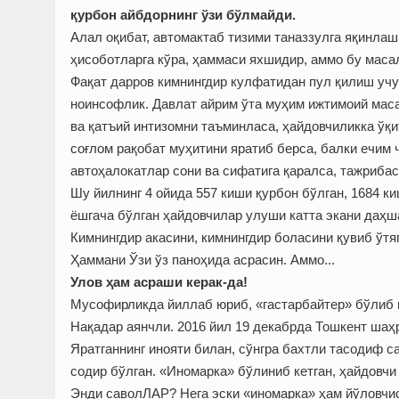
қурбон айбдорнинг ўзи бўлмайди.
Алал оқибат, автомактаб тизими таназзулга яқинлаш
ҳисоботларга кўра, ҳаммаси яхшидир, аммо бу маса
Фақат дарров кимнингдир кулфатидан пул қилиш уч
ноинсофлик. Давлат айрим ўта муҳим ижтимоий маса
ва қатъий интизомни таъминласа, ҳайдовчиликка ўқи
соғлом рақобат муҳитини яратиб берса, балки ечим
автоҳалокатлар сони ва сифатига қаралса, тажриба
Шу йилнинг 4 ойида 557 киши қурбон бўлган, 1684 
ёшгача бўлган ҳайдовчилар улуши катта экани даҳша
Кимнингдир акасини, кимнингдир боласини қувиб ўтяп
Ҳаммани Ўзи ўз паноҳида асрасин. Аммо...
Улов ҳам асраши керак-да!
Мусофирликда йиллаб юриб, «гастарбайтер» бўлиб и
Нақадар аянчли. 2016 йил 19 декабрда Тошкент шаҳ
Яратганнинг инояти билан, сўнгра бахтли тасодиф с
содир бўлган. «Иномарка» бўлиниб кетган, ҳайдовчи
Энди саволЛАР? Нега эски «иномарка» ҳам йўловчис