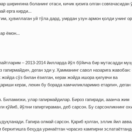
фар ширингина боланинг отаси, кичик қизига олган совғачасидан 
й ерга кирди...
тим, ҳувиллаган уй тўла дард, умрдан узун армон қолди унинг ор
р ёмон...
айтларим – 2013-2014 йилларда йўл бўйича бир мутасадди му
 гапирмайди», деган эди у. Ҳамманинг савол назарига жавобан:
к жойда сўз билан ёзилган, керак жойда ишора қилувчи ва
ариши керак, лекин бу борада камчиликларимиз етарли», деган 
. Биламизки, улар гапирмайдилар. Бироз гапиради, ааанча жим
ги қўйиб, йўлни гапиртираман, деб сарсон. Бу сарсонликнинг ох
удуқланади. Гапира олмай сарсон. Қариб қолган, эллик йил авва
и беркитишга беҳуда уринаётган чорасиз кампирни эслатаётганд