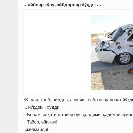
...айблар кўпу, айбдорлар йўқдек...
Кўзлар, қалб, виждон, ачиниш, сабр ва ҳаловат йўқдек
... йўқдек... худди.
– Болам, овқатинг тайёр бўп қолдими, ҳадемай эринг
– Тайёр, ойижон!
...келмайди!