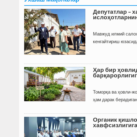
Депутатлар – х
ислоҳотларнин
Мавжуд илмий салоҳ
кенгайтириш юзасид
Ҳар бир ҳовли
барқарорлигиг
Томорқа ва ҳовли-ж
ҳам дарак берадига
Органик қишло
хавфсизлигига