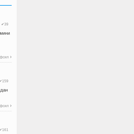
✔39
амини
фсил

✔159
тдан
фсил

✔161