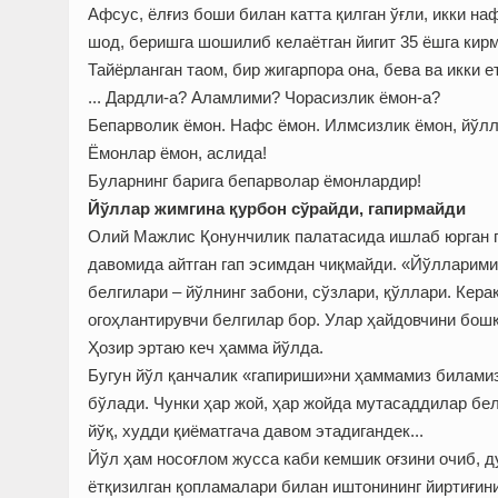
Афсус, ёлғиз боши билан катта қилган ўғли, икки на
шод, беришга шошилиб келаётган йигит 35 ёшга кирма
Тайёрланган таом, бир жигарпора она, бева ва икки е
... Дардли-а? Аламлими? Чорасизлик ёмон-а?
Бепарволик ёмон. Нафс ёмон. Илмсизлик ёмон, йўлла
Ёмонлар ёмон, аслида!
Буларнинг барига бепарволар ёмонлардир!
Йўллар жимгина қурбон сўрайди, гапирмайди
Олий Мажлис Қонунчилик палатасида ишлаб юрган п
давомида айтган гап эсимдан чиқмайди. «Йўлларимиз
белгилари – йўлнинг забони, сўзлари, қўллари. Кера
огоҳлантирувчи белгилар бор. Улар ҳайдовчини бошқ
Ҳозир эртаю кеч ҳамма йўлда.
Бугун йўл қанчалик «гапириши»ни ҳаммамиз биламиз
бўлади. Чунки ҳар жой, ҳар жойда мутасаддилар бел
йўқ, худди қиёматгача давом этадигандек...
Йўл ҳам носоғлом жусса каби кемшик оғзини очиб, д
ётқизилган қопламалари билан иштонининг йиртиғин