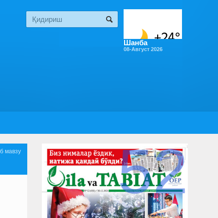
Шанба
08-Август 2026
52
б мавзу