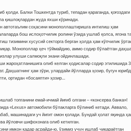
иб қолди. Балки Тошкентда туриб, тепадан қараганда, қоғоздаги
ла қишлоқлардан жуда яхши кўринади.
ун автотаълим соҳасини монополлаштиришга интилиш ҳам
лаларда бош ислоҳотчилик ролини ўзида ушлаб қолса, ягона т
тиш тизимини хусусий секторга берган ҳолда ҳам кўпчилик ўрт
 чиқар. Монополлар ҳеч тўймайдию, аммо содир бўлаётган даҳш
сизлар улуши салмоқли экани ойдинлашади.
киши жароҳатланишига олиб келган ҳодисалар содир этилишида 3
т. Даҳшатнинг ҳам зўри, улардайи йўлларда ҳозир, бугун юрибд
ти, ортидан «босаяпти» ҳозир...
шлаб топганини емай-ичмай йиғиб олгани – «консерва банка»!
рида «Lexus» автомобили бўлакларга бўлиниб кетади. Аввало,
абаб, машинадаги уч йигит омон қолади. Бундай ҳолат яқинда ҳ
 ва йўловчи шифохонага олиб кетилган.
ини имкон қадар асрайди-ю, ўзимиз учун ишлаб чиқараётган