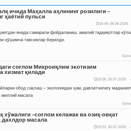
алқ ичида Маҳалла аҳлининг розилиги –
г ҳаётий пульси
🕔16:49, 06.08.2026
иятдан янада самарали фойдаланиш, амалий тадқиқотлар кўл
ан қўшимча тавсиялар берилди.
Бата
даги соғлом Микроиқлим экотизим
а хизмат қилади
🕔10:56, 30.07.2026
ойларни обод сақлаш – экологиядан ҳам, давлатчилигу мадания
н миллий масала
Бата
қ хўжалиги –соғлом келажак ва озиқ-овқат
 дахлдор масала
🕔10:53, 30.07.2026