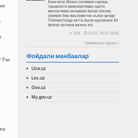
Куни кеча Жаҳон соғлиқни сақлаш
миз
ташкилоти мамлакатимиз ҳаёти,
миллатимиз келажаги билан боғлиқ
оғриқли бир маълумотни эълон қилди:
Ўзбекис­тонда катта ёшли аҳолининг 64
л
фоизи ортиқча вазнга эга.
✔ 254 🕔 13:22, 20.07.2026
а
Ҳаммасини кўриш 
Фойдали манбаалар
? Ўзи
Uza.uz
Lex.uz
Gov.uz
My.gov.uz
ига