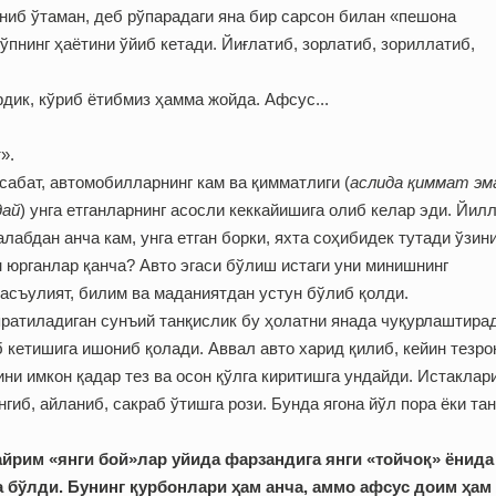
ниб ўтаман, деб рўпарадаги яна бир сарсон билан «пешона
ўпнинг ҳаётини ўйиб кетади. Йиғлатиб, зорлатиб, зориллатиб,
дик, кўриб ётибмиз ҳамма жойда. Афсус...
».
абат, автомобилларнинг кам ва қимматлиги (
аслида қиммат эм
дай
) унга етганларнинг асосли кеккайишига олиб келар эди. Йил
лабдан анча кам, унга етган борки, яхта соҳибидек тутади ўзини
юрганлар қанча? Авто эгаси бўлиш истаги уни минишнинг
асъулият, билим ва маданиятдан устун бўлиб қолди.
ратиладиган сунъий танқислик бу ҳолатни янада чуқурлаштирад
 кетишига ишониб қолади. Аввал авто харид қилиб, кейин тезро
ини имкон қадар тез ва осон қўлга киритишга ундайди. Истаклар
нгиб, айланиб, сакраб ўтишга рози. Бунда ягона йўл пора ёки та
айрим «янги бой»лар уйида фарзандига янги «тойчоқ» ёнида
а бўлди. Бунинг қурбонлари ҳам анча, аммо афсус доим ҳам