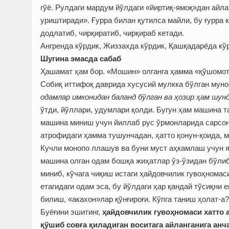
гўё. Рулдаги мардум йўлдаги «йиртиқ-ямоқ»дан айла
уриштиради». Ғурра билан қутилса майли, бу ғурра к
додлатиб, чирқиратиб, чирқираб кетади.
Ангренда кўрдик, Жиззахда кўрдик, Қашқадарёда кўр
Шугина эмасда сабаб
Ҳашамат ҳам бор. «Мошин» олганга ҳамма «қўшомот
Собиқ иттифоқ даврида хусусий мулкка бўлган мунос
одамлар имконидан баланд бўлган ва ҳозир ҳам шун
ўтди, йўллари, удумлари қолди. Бугун ҳам машина та
машина миниш учун йиллаб рус ўрмонларида сарсон 
атрофидаги ҳамма тушунчадан, ҳатто қонун-қоида, м
Кучли монопо ллашув ва буни муст аҳкамлаш учун я
машина олган одам бошқа жиҳатлар ўз-ўзидан бўлиб
миниб, кўчага чиқиш истаги ҳайдовчилик гувоҳномас
етагидаги одам эса, бу йўлдаги ҳар қандай тўсиқни е
билиш, «акахон»лар қўнғироғи. Кўпга таниш ҳолат-а?
Буёғини эшитинг,
ҳайдовчилик гувоҳномаси хатто 
қўшиб совға қиладиган воситага айланганига анч