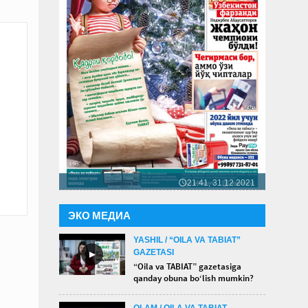
21:41, 31.12.2021
🕔
ЭКО МЕДИА
YASHIL / “OILA VA TABIAT”
GAZETASI
►
“Oila va TABIAT” gazetasiga
qanday obuna bo‘lish mumkin?
OLAM / OILA VA TABIAT