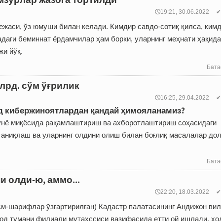
🕔19:21, 30.06.2022
✔
режаси, ўз юмуши билан келади. Кимдир савдо-сотиқ қилса, ким
адаги беминнат ёрдамчилар ҳам борки, уларнинг меҳнати ҳақида
жи йўқ.
Бата
лрд. сўм ўғрилик
🕔16:25, 29.04.2022
✔
д кибержиноятлардан қандай ҳимояланамиз?
унё миқёсида рақамлаштириш ва ахборотлаштириш соҳасидаги
 аниқлаш ва уларнинг олдини олиш билан боғлиқ масалалар до
Бата
и олди-ю, аммо...
🕔22:20, 18.03.2022
✔
см-шарифлар ўзгартирилган) Кадастр палатасининг Андижон ви
д тумани филиали мутахссиси вазифасида етти ой ишлади, хо