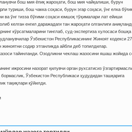
рланувчи бош мия ёпиқ жароҳати, бош мия чайқалиши, бурун
рли туриши, бош чакка соҳаси, бурун эгар соҳаси, ўнг елка бўғи
они ва ўнг тизза бўғими соҳаси юмшоқ тўқималари лат ейиши
 олиб келган енгил даражадаги тан жароҳати олганлиги аниқланд
арнинг кўрсатмаларини тинглаб, суд-экспертиза хулосаси бошқа
Судланувчилар Ўзбекистон Республикасининг Жиноят кодекси 27
н жиноятни содир этганликда айбли деб топилдилар.
 жазоси тайинланди. Озодликни чеклаш жазосини яшаш жойида с
мнинг ижросини назорат қилувчи орган рухсатисиз ўзгартирмасли
а бормаслик, Ўзбекистон Республикаси ҳудудидан ташқарига
ик тақиқлари қўйилди.
и
мзўрлар жазога тортилди