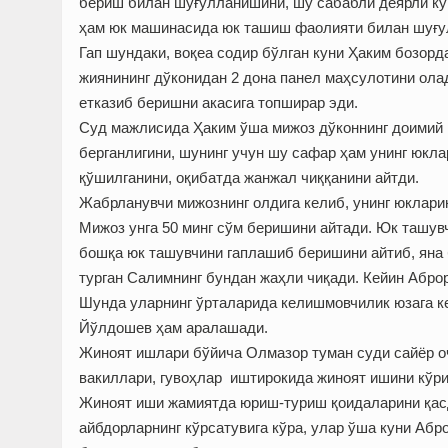
бериш билан шуғулланишини, шу сабабли деярли кун
ҳам юк машинасида юк ташиш фаолияти билан шуғу
Гап шундаки, воқеа содир бўлган куни Ҳаким бозорд
жиянининг дўконидан 2 дона панел маҳсулотини олад
етказиб беришни акасига топширар эди.
Суд мажлисида Ҳаким ўша мижоз дўконнинг доимий 
берганлигини, шунинг учун шу сафар ҳам унинг юкл
қўшилганини, оқибатда жанжал чиққанини айтди.
Жабрланувчи мижознинг олдига келиб, унинг юклари
Мижоз унга 50 минг сўм беришини айтади. Юк ташувч
бошқа юк ташувчини гаплашиб беришини айтиб, яна 
турган Салимнинг бундан жаҳли чиқади. Кейин Аброр
Шунда уларнинг ўрталарида келишмовчилик юзага к
Йўлдошев ҳам аралашади.
Жиноят ишлари бўйича Олмазор туман суди сайёр оч
вакиллари, гувоҳлар иштирокида жиноят ишини кўри
Жиноят иши жамиятда юриш-туриш қоидаларини қас
айбдорларнинг кўрсатувига кўра, улар ўша куни Абр