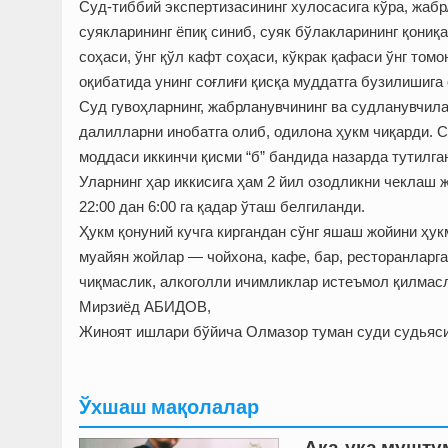
Суд-тиббий экспертизасининг хулосасига кўра, жаб
суякларининг ёпиқ синиб, суяк бўлакларининг қониқа
соҳаси, ўнг қўл кафт соҳаси, кўкрак қафаси ўнг том
оқибатида унинг соғлиғи қисқа муддатга бузилишига
Суд гувоҳларнинг, жабрланувчининг ва судланувчил
далилларни инобатга олиб, одилона ҳукм чиқарди. 
моддаси иккинчи қисми “б” бандида назарда тутилга
Уларнинг ҳар иккисига ҳам 2 йил озодликни чеклаш
22:00 дан 6:00 га қадар ўташ белгиланди.
Ҳукм қонуний кучга киргандан сўнг яшаш жойини ҳук
муайян жойлар — чойхона, кафе, бар, ресторанларг
чиқмаслик, алкоголли ичимликлар истеъмол қилмасл
Мирзиёд АБИДОВ,
Жиноят ишлари бўйича Олмазор туман суди судьяс
Ўхшаш мақолалар
Ака-ука мушту