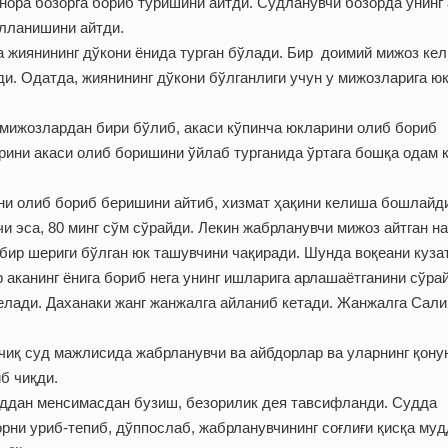
ора бозорга бориб туришини айтди. Судланувчи бозорда унинг 
лланишини айтди.
а жиянининг дўкони ёнида турган бўлади. Бир доимий мижоз ке
и. Одатда, жиянининг дўкони бўлганлиги учун у мижозларига ю
мижозлардан бири бўлиб, акаси кўпинча юкларини олиб бориб
арини акаси олиб боришини ўйлаб турганида ўртага бошқа одам 
ни олиб бориб беришини айтиб, хизмат ҳақини келиша бошлайд
и эса, 80 минг сўм сўрайди. Лекин жабрланувчи мижоз айтган на
бир шериги бўлган юк ташувчини чақиради. Шунда воқеани куза
 аканинг ёнига бориб нега унинг ишларига арлашаётганини сўра
елади. Даханаки жанг жанжалга айланиб кетади. Жанжалга Сал
иқ суд мажлисида жабрланувчи ва айбдорлар ва уларнинг қону
б чиқди.
ддан менсимасдан бузиш, безорилик дея тавсифланди. Судда
орни уриб-тепиб, дўппослаб, жабрланувчининг соғлиғи қисқа му