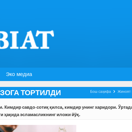
Эко медиа
ЗОГА ТОРТИЛДИ

Бош саҳифа
Жиноят 
и. Кимдир савдо-сотиқ қилса, кимдир унинг харидори. Ўртад
ти ҳақида эсламасликнинг иложи йўқ.