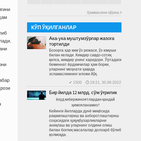
игини
Ҳаммасини кўриш 
ҳам
КЎП ЎҚИЛГАНЛАР
либ
Ака-ука муштумзўрлар жазога
лади.
тортилди
ани
Бозорга ҳар ким ўз режаси, ўз юмуши
билан келади. Кимдир савдо-сотиқ
қилса, кимдир унинг харидори. Ўртадаги
рни
беминнат ёрдамчилар ҳам борки,
уларнинг меҳнати ҳақида
эсламасликнинг иложи йўқ.
абар
✔ 1500 🕔 19:21, 30.06.2022
 рози
Бир йилда 12 млрд. сўм ўғрилик
ёхуд кибержиноятлардан қандай
а
ҳимояланамиз?
Кейинги йилларда дунё миқёсида
рақамлаштириш ва ахборотлаштириш
соҳасидаги ҳуқуқбузарликларни
аниқлаш ва уларнинг олдини олиш
билан боғлиқ масалалар долзарб бўлиб
қолмоқда.