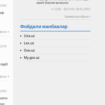
кириб ўғирлик қилишган.
1500
✔ 1235 🕔 12:43, 18.01.2022
дир
Ҳаммасини кўриш 
Фойдали манбаалар
фсил

Uza.uz
Lex.uz
1578
Gov.uz
My.gov.uz
лзарб
фсил

1650
лояти
лос.