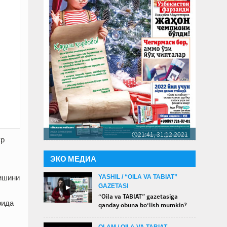
21:41, 31.12.2021
🕔
ўр
ЭКО МЕДИА
YASHIL / “OILA VA TABIAT”
ришини
GAZETASI
►
“Oila va TABIAT” gazetasiga
рида
qanday obuna bo‘lish mumkin?
OLAM / OILA VA TABIAT