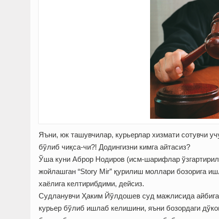
Яъни, юк ташувчилар, курьерлар хизмати сотувчи учу
бўлиб чиқса-чи?! Додингизни кимга айтасиз?
Ўша куни Аброр Нодиров (исм-шарифлар ўзгартирил
жойлашган “Story Mir” қурилиш моллари бозорига и
хаёлига келтирибдими, дейсиз.
Судланувчи Ҳаким Йўлдошев суд мажлисида айбига т
курьер бўлиб ишлаб келишини, яъни бозордаги дўк