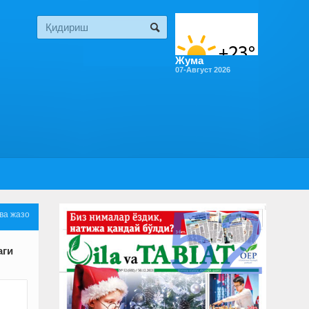
Жума
07-Август 2026
52
ва жазо
аги