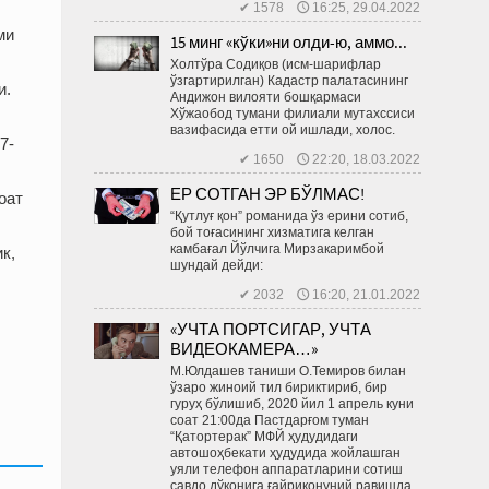
✔ 1578 🕔 16:25, 29.04.2022
ми
15 минг «кўки»ни олди-ю, аммо...
Холтўра Содиқов (исм-шарифлар
ўзгартирилган) Кадастр палатасининг
и.
Андижон вилояти бошқармаси
Хўжаобод тумани филиали мутахссиси
вазифасида етти ой ишлади, холос.
7-
✔ 1650 🕔 22:20, 18.03.2022
ЕР СОТГАН ЭР БЎЛМАС!
оат
“Қутлуғ қон” романида ўз ерини сотиб,
бой тоғасининг хизматига келган
камбағал Йўлчига Мирзакаримбой
к,
шундай дейди:
✔ 2032 🕔 16:20, 21.01.2022
«УЧТА ПОРТСИГАР, УЧТА
ВИДЕОКАМЕРА…»
М.Юлдашев таниши О.Темиров билан
ўзаро жиноий тил бириктириб, бир
гуруҳ бўлишиб, 2020 йил 1 апрель куни
соат 21:00да Пастдарғом туман
“Қатортерак” МФЙ ҳудудидаги
автошоҳбекати ҳудудида жойлашган
уяли телефон аппаратларини сотиш
савдо дўконига ғайриқонуний равишда