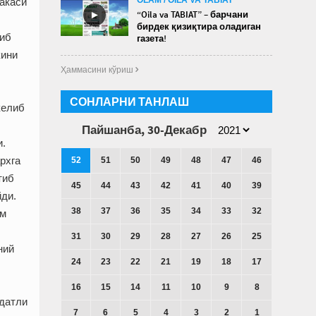
акаси
►
“Oila va TABIAT” – барчани
бирдек қизиқтира оладиган
либ
газета!
кини
Ҳаммасини кўриш 
СОНЛАРНИ ТАНЛАШ
келиб
Пайшанба, 30-Декабр
и.
рхга
52
51
50
49
48
47
46
тиб
45
44
43
42
41
40
39
йди.
38
37
36
35
34
33
32
им
31
30
29
28
27
26
25
ний
24
23
22
21
19
18
17
16
15
14
11
10
9
8
ддатли
7
6
5
4
3
2
1