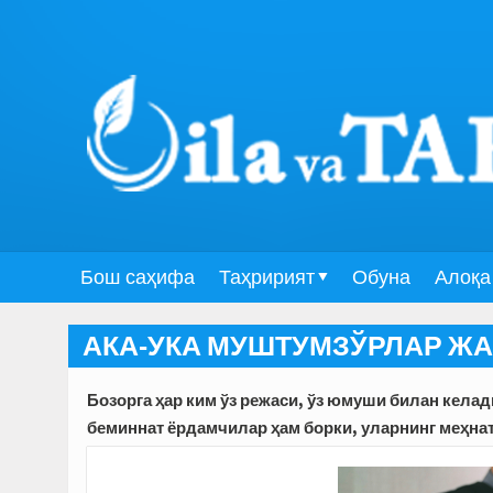
Бош саҳифа
Таҳририят
Обуна
Алоқа
АКА-УКА МУШТУМЗЎРЛАР ЖА
Бозорга ҳар ким ўз режаси, ўз юмуши билан келад
беминнат ёрдамчилар ҳам борки, уларнинг меҳна