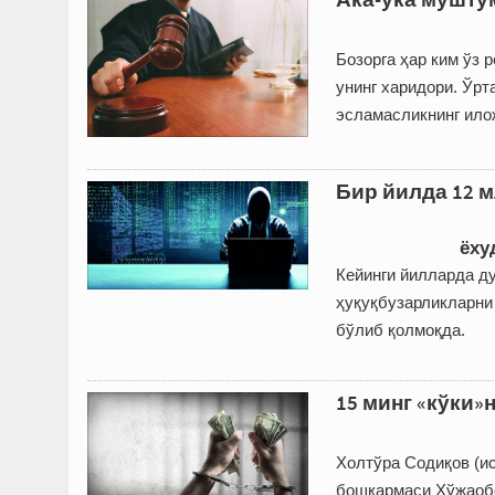
Бозорга ҳар ким ўз 
унинг харидори. Ўрт
эсламасликнинг ило
Бир йилда 12 м
ёху
Кейинги йилларда д
ҳуқуқбузарликларни
бўлиб қолмоқда.
15 минг «кўки»н
Холтўра Содиқов (и
бошқармаси Хўжаобо