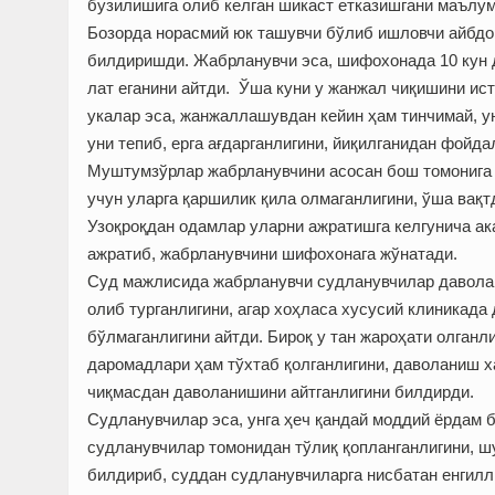
бузилишига олиб келган шикаст етказишгани маълум
Бозорда норасмий юк ташувчи бўлиб ишловчи айбд
билдиришди. Жабрланувчи эса, шифохонада 10 кун 
лат еганини айтди. Ўша куни у жанжал чиқишини ист
укалар эса, жанжаллашувдан кейин ҳам тинчимай, ун
уни тепиб, ерга ағдарганлигини, йиқилганидан фойд
Муштумзўрлар жабрланувчини асосан бош томонига у
учун уларга қаршилик қила олмаганлигини, ўша вақт
Узоқроқдан одамлар уларни ажратишга келгунича ак
ажратиб, жабрланувчини шифохонага жўнатади.
Суд мажлисида жабрланувчи судланувчилар даволан
олиб турганлигини, агар хоҳласа хусусий клиникада 
бўлмаганлигини айтди. Бироқ у тан жароҳати олганли
даромадлари ҳам тўхтаб қолганлигини, даволаниш ха
чиқмасдан даволанишини айтганлигини билдирди.
Судланувчилар эса, унга ҳеч қандай моддий ёрдам б
судланувчилар томонидан тўлиқ қопланганлигини, ш
билдириб, суддан судланувчиларга нисбатан енгилл