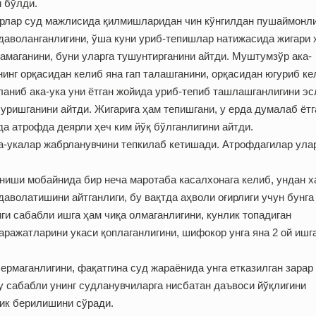
 бўлди.
орлар суд мажлисида қилмишларидан чин кўнгилдан пушаймонл
даволанганлигини, ўша куни уриб-тепишлар натижасида жигари 
амаганини, буни уларга тушунтирганини айтди. Муштумзўр ака-
инг орқасидан келиб яна гап талашганини, орқасидан югуриб ке
аланиб ака-ука уни ётган жойида уриб-тепиб ташлашганлигини эс
ришганини айтди. Жигарига ҳам тепишгани, у ерда думалаб ётг
да атрофда деярли ҳеч ким йўқ бўлганлигини айтди.
а-укалар жабрланувчини тепкилаб кетишади. Атрофдагилар ула
иши мобайнида бир неча маротаба касалхонага келиб, ундан х
даволатишини айтганлиги, бу вақтда аҳволи оғирлиги учун бунга
ги сабабли ишга ҳам чиқа олмаганлигини, кунлик топадиган
ражатларини укаси қоплаганлигини, шифокор унга яна 2 ой ишг
ермаганлигини, фақатгина суд жараёнида унга етказилган зарар
у сабабли унинг судланувчиларга нисбатан даъвоси йўқлигини
ик берилишини сўради.