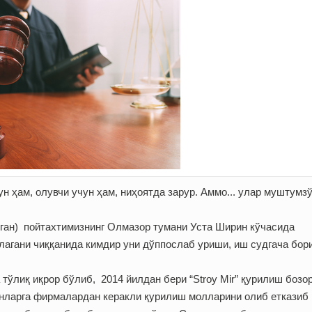
н ҳам, олувчи учун ҳам, ниҳоятда зарур. Аммо... улар муштумз
ган) пойтахтимизнинг Олмазор тумани Уста Ширин кўчасида
шлагани чиққанида кимдир уни дўппослаб уриши, иш судгача бо
ўлиқ иқрор бўлиб, 2014 йилдан бери “Stroy Mir” қурилиш бозо
онларга фирмалардан керакли қурилиш молларини олиб етказиб