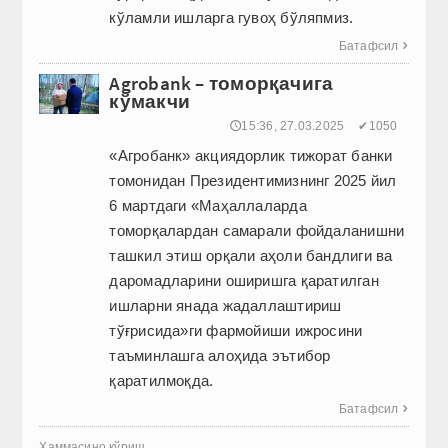
кўламли ишларга гувоҳ бўляпмиз.
Батафсил

Agrobank – томорқачига
кўмакчи
🕔15:36, 27.03.2025
✔1050
«Агробанк» акциядорлик тижорат банки
томонидан Президентимизнинг 2025 йил
6 мартдаги «Маҳаллаларда
томорқалардан самарали фойдаланишни
ташкил этиш орқали аҳоли бандлиги ва
даромадларини оширишга қаратилган
ишларни янада жадаллаштириш
тўғрисида»ги фармойиши ижросини
таъминлашга алоҳида эътибор
қаратилмоқда.
Батафсил

Ҳаммасино кўриш