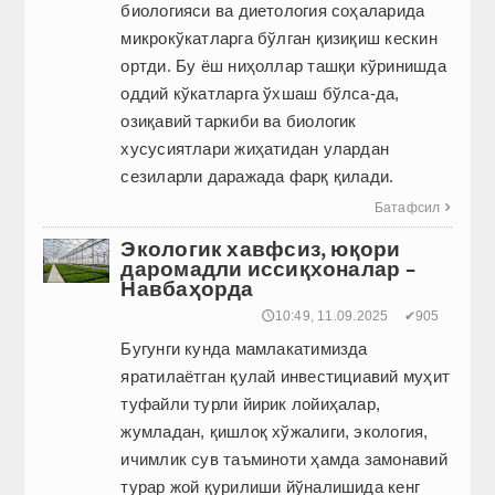
биологияси ва диетология соҳаларида
микрокўкатларга бўлган қизиқиш кескин
ортди. Бу ёш ниҳоллар ташқи кўринишда
оддий кўкатларга ўхшаш бўлса-да,
озиқавий таркиби ва биологик
хусусиятлари жиҳатидан улардан
сезиларли даражада фарқ қилади.
Батафсил

Экологик хавфсиз, юқори
даромадли иссиқхоналар –
Навбаҳорда
🕔10:49, 11.09.2025
✔905
Бугунги кунда мамлакатимизда
яратилаётган қулай инвестициавий муҳит
туфайли турли йирик лойиҳалар,
жумладан, қиш­лоқ хўжалиги, экология,
ичимлик сув таъминоти ҳамда замонавий
турар жой қурилиши йўналишида кенг