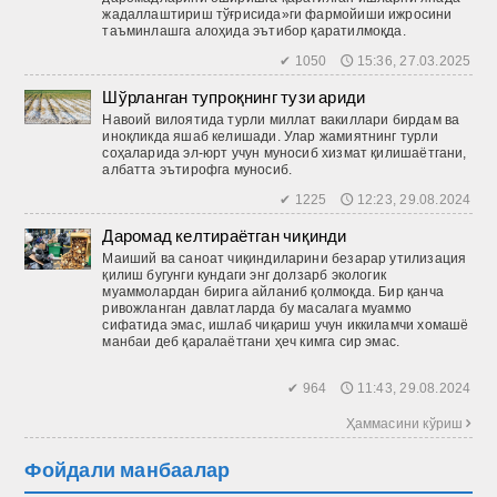
жадаллаштириш тўғрисида»ги фармойиши ижросини
таъминлашга алоҳида эътибор қаратилмоқда.
✔ 1050 🕔 15:36, 27.03.2025
Шўрланган тупроқнинг тузи ариди
Навоий вилоятида турли миллат вакиллари бирдам ва
иноқликда яшаб келишади. Улар жамиятнинг турли
соҳаларида эл-юрт учун муносиб хизмат қилишаётгани,
албатта эътирофга муносиб.
✔ 1225 🕔 12:23, 29.08.2024
Даромад келтираётган чиқинди
Маиший ва саноат чиқиндиларини безарар утилизация
қилиш бугунги кундаги энг долзарб экологик
муаммолардан бирига айланиб қолмоқда. Бир қанча
ривожланган давлатларда бу масалага муаммо
сифатида эмас, ишлаб чиқариш учун иккиламчи хомашё
манбаи деб қаралаётгани ҳеч кимга сир эмас.
✔ 964 🕔 11:43, 29.08.2024
Ҳаммасини кўриш 
Фойдали манбаалар