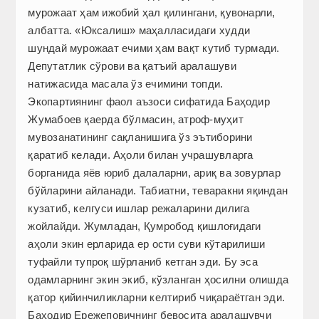
мурожаат ҳам ижобий ҳал қилингани, қувонарли,
албатта. «Юксалиш» маҳалласидаги худди
шундай мурожаат ечими ҳам вақт кутиб турмади.
Депутатлик сўрови ва қатъий аралашуви
натижасида масала ўз ечимини топди.
Экопартиянинг фаол аъзоси сифатида Баҳодир
Жумабоев қаерда бўлмасин, атроф-муҳит
мувозанатининг сақланишига ўз эътиборини
қаратиб келади. Аҳоли билан учрашувларга
борганида яёв юриб далаларни, ариқ ва зовурлар
бўйларини айланади. Табиатни, теваракни яқиндан
кузатиб, келгуси ишлар режаларини дилига
жойлайди. Жумладан, Қумробод қишлоғидаги
аҳоли экин ерларида ер ости суви кўтарилиши
туфайли тупроқ шўрланиб кетган эди. Бу эса
одамларнинг экин экиб, кўзланган ҳосилни олишда
қатор қийинчиликларни келтириб чиқараётган эди.
Баҳодир Ережеповичнинг бевосита аралашувчи