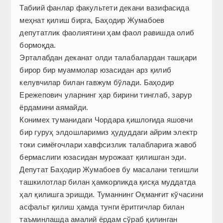
Табиий фанлар факультети декани вазифасида
меҳнат қилиш бирга, Баҳодир Жумабоев
депутатлик фаолиятини ҳам фаол равишда олиб
бормоқда.
Эрталабдан деканат олди талабалардан ташқари
бирор бир муаммолар юзасидан арз қилиб
келувчилар билан гавжум бўлади. Баҳодир
Ережепович уларнинг ҳар бирини тинглаб, зарур
ёрдамини аямайди.
Конимех туманидаги Чордара қишлоғида яшовчи
бир гуруҳ элдошларимиз ҳудуддаги айрим электр
токи симёғочлари хавфсизлик талабларига жавоб
бермаслиги юзасидан мурожаат қилишган эди.
Депутат Баҳодир Жумабоев бу масалани тегиш­ли
ташкилотлар билан ҳамкорликда қисқа муддатда
ҳал қилишга эришди. Туманнинг Оқманғит кўчасини
асфальт қилиш ҳамда тунги ёритгичлар билан
таъминлашда амалий ёрдам сўраб қилинган