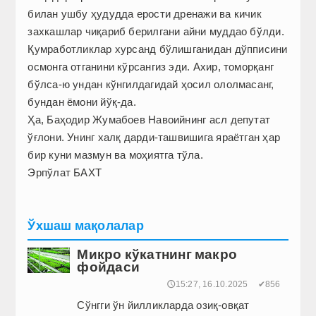
билан ушбу ҳудудда ерости дренажи ва кичик
захкашлар чиқариб берилгани айни муддао бўлди.
Қумработликлар хурсанд бўлишганидан дўпписини
осмонга отганини кўрсангиз эди. Ахир, томорқанг
бўлса-ю ундан кўнгилдагидай ҳосил ололмасанг,
бундан ёмони йўқ-да.
Ҳа, Баҳодир Жумабоев Навоийнинг асл депутат
ўғлони. Унинг халқ дарди-ташвишига яраётган ҳар
бир куни мазмун ва моҳиятга тўла.
Эрпўлат БАХТ
Ўхшаш мақолалар
Микро кўкатнинг макро
фойдаси
🕔15:27, 16.10.2025
✔856
Сўнгги ўн йилликларда озиқ-овқат