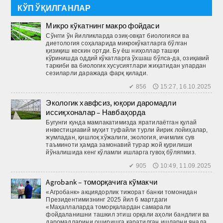
КЎП ЎҚИЛГАНЛАР
Микро кўкатнинг макро фойдаси
Сўнгги ўн йилликларда озиқ-овқат биологияси ва
диетология соҳаларида микрокўкатларга бўлган
қизиқиш кескин ортди. Бу ёш ниҳоллар ташқи
кўринишда оддий кўкатларга ўхшаш бўлса-да, озиқавий
таркиби ва биологик хусусиятлари жиҳатидан улардан
сезиларли даражада фарқ қилади.
✔ 856 🕔 15:27, 16.10.2025
Экологик хавфсиз, юқори даромадли
иссиқхоналар – Навбаҳорда
Бугунги кунда мамлакатимизда яратилаётган қулай
инвестициавий муҳит туфайли турли йирик лойиҳалар,
жумладан, қиш­лоқ хўжалиги, экология, ичимлик сув
таъминоти ҳамда замонавий турар жой қурилиши
йўналишида кенг кўламли ишларга гувоҳ бўляпмиз.
✔ 905 🕔 10:49, 11.09.2025
Agrobank – томорқачига кўмакчи
«Агробанк» акциядорлик тижорат банки томонидан
Президентимизнинг 2025 йил 6 мартдаги
«Маҳаллаларда томорқалардан самарали
фойдаланишни ташкил этиш орқали аҳоли бандлиги ва
даромадларини оширишга қаратилган ишларни янада