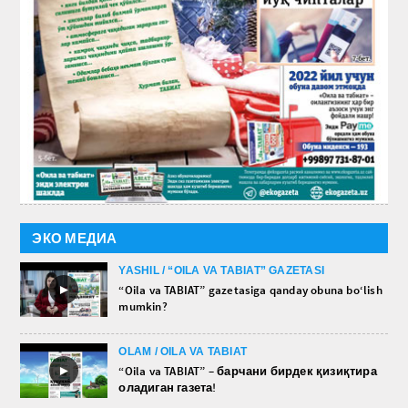
ЭКО МЕДИА
YASHIL / “OILA VA TABIAT” GAZETASI
►
“Oila va TABIAT” gazetasiga qanday obuna bo‘lish
mumkin?
OLAM / OILA VA TABIAT
►
“Oila va TABIAT” – барчани бирдек қизиқтира
оладиган газета!