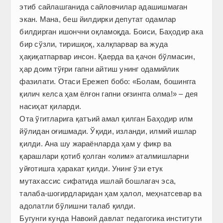
этиб сайлашганида сайловчилар адашишмаган
экан. Мана, беш йилдирки депутат одамлар
билдирган ишончни оқламоқда. Боиси, Баҳодир ака
бир сўзли, тиришқоқ, халқпарвар ва жуда
ҳақиқатпарвар инсон. Қаерда ва қачон бўлмасин,
ҳар доим тўғри гапни айтиш унинг одамийлик
фазилати. Отаси Ережеп бобо: «Болам, бошингга
қилич келса ҳам ёлғон гапни оғзингга олма!» – дея
насиҳат қиларди.
Ота ўгитларига қатъий амал қилган Баҳодир илм
йўлидан оғишмади. Ўқиди, изланди, илмий ишлар
қилди. Ана шу жараёнларда ҳам у фикр ва
қарашлари қотиб қолган «олим» аталмишларни
уйғотишга ҳаракат қилди. Унинг ўзи етук
мутахассис сифатида ишлай бошлагач эса,
талаба-шогирдларидан ҳам ҳалол, меҳнатсевар ва
адолатли бўлишни талаб қилди.
Бугунги кунда Навоий давлат педагогика инс­титути