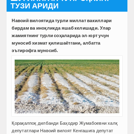
ТУЗИ АРИДИ
Навоий вилоятида турли миллат вакиллари
бирдам ва иноқликда яшаб келишади. Улар
жамиятнинг турли соҳаларида эл-юрт учун
муносиб хизмат қилишаётгани, албатта
эътирофга муносиб.
Қорақалпоқ дилбанди Баҳодир Жумабоевни халқ
депутатлари Навоий вилоят Кенгашига депутат