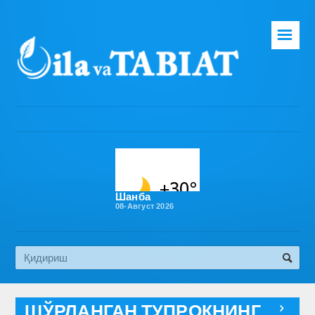
☰
Бош саҳифа
Таҳририят
Газета ҳақида
Раҳбарият
Бўлимлар
Шанба
08-Август 2026
Обуна
Алоқа
Эко медиа
ШЎРЛАНГАН ТУПРОҚНИНГ
