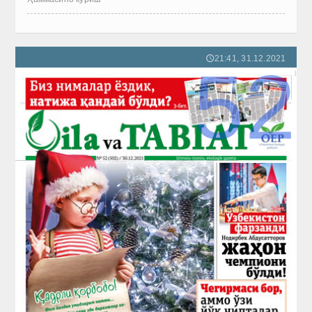
21:41, 31.12.2021
🕔
52