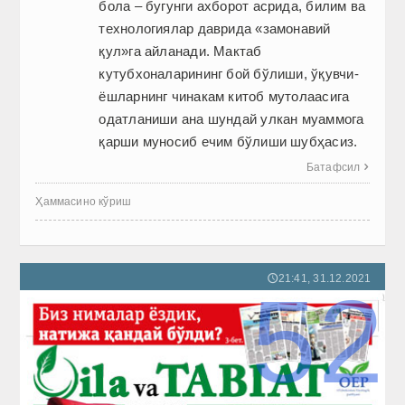
бола – бугунги ахборот асрида, билим ва
технологиялар даврида «замонавий
қул»га айланади. Мактаб
кутубхоналарининг бой бўлиши, ўқувчи-
ёшларнинг чинакам китоб мутолаасига
одатланиши ана шундай улкан муаммога
қарши муносиб ечим бўлиши шубҳасиз.
Батафсил

Ҳаммасино кўриш
21:41, 31.12.2021
🕔
52