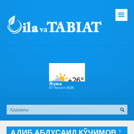
☰
Бош саҳифа
Таҳририят
Газета ҳақида
Раҳбарият
Бўлимлар
Жума
07-Август 2026
Обуна
Алоқа
Эко медиа
АДИБ АБДУСАИД КЎЧИМОВ
