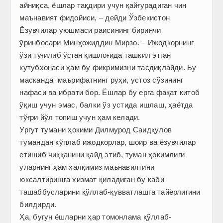
айниқса, ёшлар тақдири учун қайғурадиган чин
маънавият фидойиси, – дейди Ўзбекистон
Ёзувчилар уюшмаси раисининг биринчи
ўринбосари Минҳожиддин Мирзо. – Ижодкорнинг
ўзи туғилиб ўсган қишлоғида ташкил этган
кутубхонаси ҳам бу фикримизни тасдиқлайди. Бу
масканда маърифатнинг руҳи, устоз сўзининг
нафаси ва ибрати бор. Ёшлар бу ерга фақат китоб
ўқиш учун эмас, балки ўз устида ишлаш, ҳаётда
тўғри йўл топиш учун ҳам келади.
Ургут тумани ҳокими Дилмурод Саидқулов
тумандан кўплаб ижодкорлар, шоир ва ёзувчилар
етишиб чиққанини қайд этиб, туман ҳокимлиги
уларнинг ҳам халқимиз маънавиятини
юксалтиришга хизмат қиладиган бу каби
ташаббусларини қўллаб-қувватлашга тайёрлигини
билдирди.
Ҳа, бугун ёшларни ҳар томонлама қўллаб-