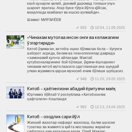
касб-ҳунарли қилиб, доимий даромад топиши учун
шароит яратиш. Агар буни тўғри йўлга қўйсак,
маҳаллада камбағал ва ишсиз қолмайди».
Шавкат МИРЗИЁЕВ
✔ 855 🕔 10:54, 11.09.2025
«Чинакам мутолаа инсон онги ва келажагини
ўзгартиради»
Китоб ўқимаган, китоб­га ошно бўлмаган бола – бугунги
ахборот асрида, билим ва технологиялар даврида
«замонавий қул»га айланади. Мактаб
кутубхоналарининг бой бўлиши, ўқувчи-ёшларнинг
чинакам китоб мутолаасига одатланиши ана шундай
улкан муаммога қарши муносиб ечим бўлиши шубҳасиз.
✔ 948 🕔 11:20, 29.05.2025
Китоб – ҳаётингизни абадий ёритувчи маёқ
Юртимиз бўйлаб V республика «Китобхонлик
ҳафталиги» бошланди
✔ 992 🕔 12:13, 24.04.2025
Китоб – озодлик сари йўл
Жиноий жазолар нафақат жазолаш, балки шахсни
тузатиш ва жамиятга қайта мослашиш жараёни
сифатида ҳам қаралиши керак. Олий Мажлис