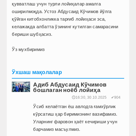
қувватлаш учун турли лойиҳалар амалга
оширилмоқда. Устоз Абдусаид Кўчимов йўлга
қўйган китобхонликка тарғиб лойиҳаси эса,
келажакда албатта ўзининг кутилган самарасини
бериши шубҳасиз.
Ўз мухбиримиз
Ўхшаш мақолалар
Адиб Абдусаид Кўчимов
бошлаган ноёб лойиҳа
🕔16:30, 30.10.2025
✔904
Ўсиб келаётган ёш авлодга ғамхўрлик
кўрсатиш ҳар биримизнинг вазифамиз.
Уларнинг фаровон ҳаёт кечириши учун
барчамиз масъулмиз.