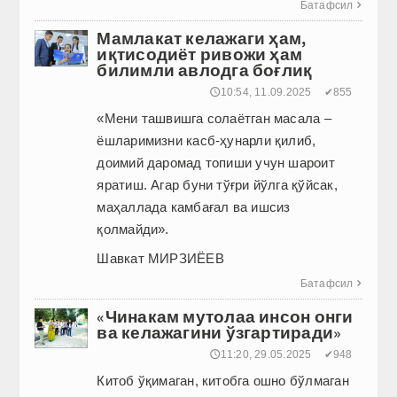
Батафсил

Мамлакат келажаги ҳам,
иқтисодиёт ривожи ҳам
билимли авлодга боғлиқ
🕔10:54, 11.09.2025
✔855
«Мени ташвишга солаётган масала –
ёшларимизни касб-ҳунарли қилиб,
доимий даромад топиши учун шароит
яратиш. Агар буни тўғри йўлга қўйсак,
маҳаллада камбағал ва ишсиз
қолмайди».
Шавкат МИРЗИЁЕВ
Батафсил

«Чинакам мутолаа инсон онги
ва келажагини ўзгартиради»
🕔11:20, 29.05.2025
✔948
Китоб ўқимаган, китоб­га ошно бўлмаган