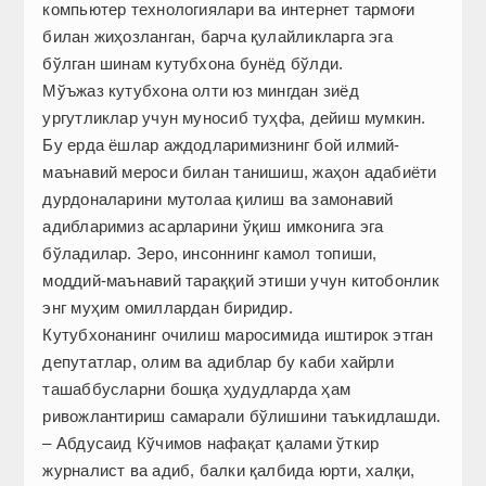
компьютер технологиялари ва интернет тармоғи
билан жиҳозланган, барча қулайликларга эга
бўлган шинам кутубхона бунёд бўлди.
Мўъжаз кутубхона олти юз мингдан зиёд
ургутликлар учун муносиб туҳфа, дейиш мумкин.
Бу ерда ёшлар аждодларимизнинг бой илмий-
маънавий мероси билан танишиш, жаҳон адабиёти
дурдоналарини мутолаа қилиш ва замонавий
адибларимиз асарларини ўқиш имконига эга
бўладилар. Зеро, инсоннинг камол топиши,
моддий-маънавий тараққий этиши учун китобонлик
энг муҳим омиллардан биридир.
Кутубхонанинг очилиш маросимида иштирок этган
депутатлар, олим ва адиблар бу каби хайрли
ташаббусларни бошқа ҳудудларда ҳам
ривожлантириш самарали бўлишини таъкидлашди.
– Абдусаид Кўчимов нафақат қалами ўткир
журналист ва адиб, балки қалбида юрти, халқи,