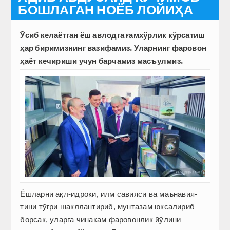
БОШЛАГАН НОЁБ ЛОЙИҲА
Ўсиб келаётган ёш авлодга ғамхўрлик кўрсатиш
ҳар биримизнинг вазифамиз. Уларнинг фаровон
ҳаёт кечириши учун барчамиз масъулмиз.
Ёшларни ақл-­идроки, илм савияси ва маънавия­
тини тўғри шакллантириб, мунтазам юксалириб
борсак, уларга чинакам фаровонлик йўлини