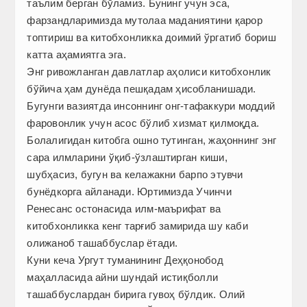
таълим берган бўламиз. Бунинг учун эса,
фарзандларимизда мутолаа маданиятини қарор
топтириш ва китобхонликка доимий ўргатиб бориш
катта аҳамиятга эга.
Энг ривожланган давлатлар аҳолиси китобхонлик
бўйича ҳам дунёда пешқадам ҳисобланишади.
Бугунги вазиятда инсоннинг онг-тафаккури моддий
фаровонлик учун асос бўлиб хизмат қилмоқда.
Болалигидан китобга ошно тутинган, жаҳоннинг энг
сара илмларини ўқиб-ўзлаштирган киши,
шубҳасиз, бугун ва келажакни барпо этувчи
бунёдкорга айланади. Юртимизда Учинчи
Ренесанс остонасида илм-маърифат ва
китобхонликка кенг тарғиб замирида шу каби
олижаноб ташаббуслар ётади.
Куни кеча Ургут туманининг Деҳқонобод
маҳалласида айни шундай истиқболли
ташаббуслардан бирига гувоҳ бўлдик. Олий