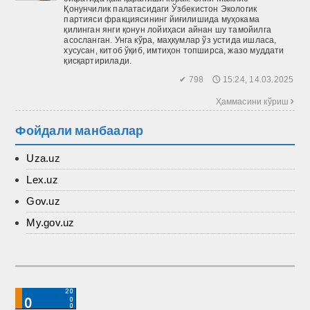
Қонунчилик палатасидаги Ўзбекистон Экологик
партияси фракциясининг йиғилишида муҳокама
қилинган янги қонун лойиҳаси айнан шу тамойилга
асосланган. Унга кўра, маҳкумлар ўз устида ишласа,
хусусан, китоб ўқиб, имтиҳон топширса, жазо муддати
қисқартирилади.
✔ 798 🕔 15:24, 14.03.2025
Ҳаммасини кўриш 
Фойдали манбаалар
Uza.uz
Lex.uz
Gov.uz
My.gov.uz