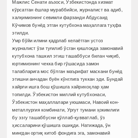
Мажлис Сенати аъзоси, Ўзбекистонда хизмат
кўрсатган ёшлар мураббийси, журналист ва адиб,
халқимизнинг севимли фарзанди Абдусаид
Кўчимов бунёд этган кутубхона маҳаллага туҳфа
этилди.
Умр бўйи илмни қадрлаб келаётган устоз
журналист ўзи туғилиб ўсган қишлоқда замонавий
кутубхона ташкил этиш ташаббуси билан чиқиб,
юртимизнинг чекка бир гўшасида замон
талабларига мос бўлган маърифат маскани бунёд
этишни анчадан буён кўнглига туккан эди. Бундай
хайрли ишга бош қўшишга хайрихоҳлар ҳам
топилди. Ўзбекистон миллий кутубхонаси,
Ўзбекистон маҳаллалари уюшмаси, Навоий кон-
металлургия комбинати, Ургут тумани ҳокимлиги
бу эзгу ташаббусни қўллаб-қувватлаб, ўз
ҳиссаларини қўшишга ошиқди. Натижада, ўн
мингдан ортиқ китоб фондига эга, замонавий