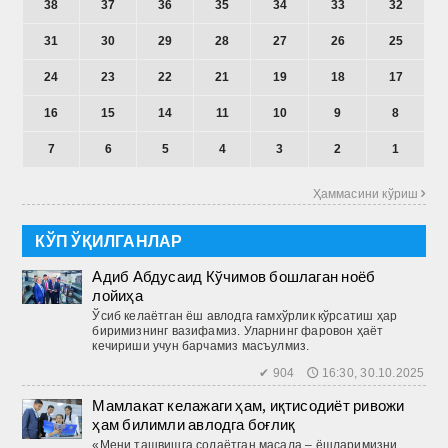
38
37
36
35
34
33
32
31
30
29
28
27
26
25
24
23
22
21
19
18
17
16
15
14
11
10
9
8
7
6
5
4
3
2
1
Ҳаммасини кўриш 
КЎП ЎҚИЛГАНЛАР
Адиб Абдусаид Кўчимов бошлаган ноёб
лойиҳа
Ўсиб келаётган ёш авлодга ғамхўрлик кўрсатиш ҳар
биримизнинг вазифамиз. Уларнинг фаровон ҳаёт
кечириши учун барчамиз масъулмиз.
✔ 904 🕔 16:30, 30.10.2025
Мамлакат келажаги ҳам, иқтисодиёт ривожи
ҳам билимли авлодга боғлиқ
«Мени ташвишга солаётган масала – ёшларимизни