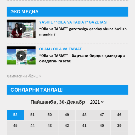
ЭКО МЕДИА
YASHIL / “OILA VA TABIAT” GAZETASI
►
“Oila va TABIAT” gazetasiga qanday obuna bo‘lish
mumkin?
OLAM / OILA VA TABIAT
►
“Oila va TABIAT” – барчани бирдек қизиқтира
оладиган газета!
Ҳаммасини кўриш 
СОНЛАРНИ ТАНЛАШ
Пайшанба, 30-Декабр
52
51
50
49
48
47
46
45
44
43
42
41
40
39