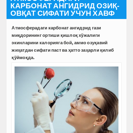
КАРБОНАТ АНГИДРИД ОЗИҚ-
ОВҚАТ СИФАТИ УЧУН ХАВФ
Атмосферадаги карбонат ангидрид гази
миқдорининг ортиши қишлоқ хўжалиги
экинларини калорияга бой, аммо озуқавий
жиҳатдан сифати паст ва ҳатто заҳарли қилиб
қўймоқда.