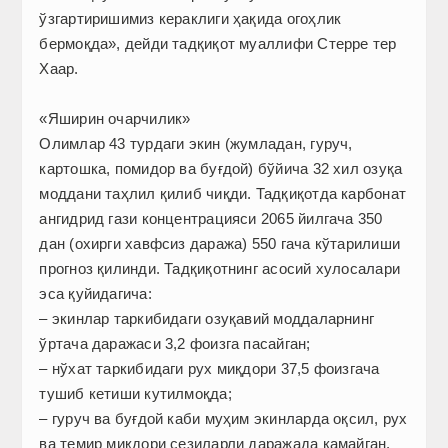
ўзгартиришимиз кераклиги ҳақида огоҳлик
бермоқда», дейди тадқиқот муаллифи Стерре тер
Хаар.
«Яширин очарчилик»
Олимлар 43 турдаги экин (жумладан, гуруч,
картошка, помидор ва буғдой) бўйича 32 хил озуқа
моддани таҳлил қилиб чиқди. Тадқиқотда карбонат
ангидрид гази концентрацияси 2065 йилгача 350
дан (охирги хавфсиз даража) 550 гача кўтарилиши
прогноз қилинди. Тадқиқотнинг асосий хулосалари
эса қуйидагича:
– экинлар таркибидаги озуқавий моддаларнинг
ўртача даражаси 3,2 фоизга пасайган;
– нўхат таркибидаги рух миқдори 37,5 фоизгача
тушиб кетиши кутилмоқда;
– гуруч ва буғдой каби муҳим экинларда оқсил, рух
ва темир миқдори сезиларли даражада камайган.