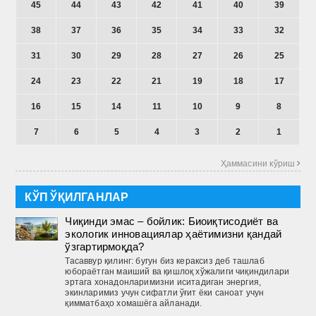
45
44
43
42
41
40
39
38
37
36
35
34
33
32
31
30
29
28
27
26
25
24
23
22
21
19
18
17
16
15
14
11
10
9
8
7
6
5
4
3
2
1
Ҳаммасини кўриш 
КЎП ЎҚИЛГАНЛАР
Чиқинди эмас – бойлик: Биоиқтисодиёт ва
экологик инновациялар ҳаётимизни қандай
ўзгартирмоқда?
Тасаввур қилинг: бугун биз кераксиз деб ташлаб
юбораётган маиший ва қиш­лоқ хўжалиги чиқиндилари
эртага хонадонларимизни иситадиган энергия,
экинларимиз учун сифатли ўғит ёки саноат учун
қимматбаҳо хомашёга айланади.