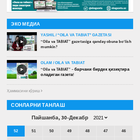
ЭКО МЕДИА
YASHIL / “OILA VA TABIAT” GAZETASI
►
“Oila va TABIAT” gazetasiga qanday obuna bo‘lish
mumkin?
OLAM / OILA VA TABIAT
►
“Oila va TABIAT” – барчани бирдек қизиқтира
оладиган газета!
Ҳаммасини кўриш 
СОНЛАРНИ ТАНЛАШ
Пайшанба, 30-Декабр
52
51
50
49
48
47
46