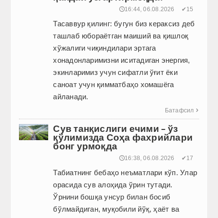
🕔16:44, 06.08.2026
✔15
Тасаввур қилинг: бугун биз кераксиз деб
ташлаб юбораётган маиший ва қиш­лоқ
хўжалиги чиқиндилари эртага
хонадонларимизни иситадиган энергия,
экинларимиз учун сифатли ўғит ёки
саноат учун қимматбаҳо хомашёга
айланади.
Батафсил

Сув танқислиги ечими – ўз
қўлимизда Соҳа фахрийлари
бонг урмоқда
🕔16:38, 06.08.2026
✔17
Табиатнинг бебаҳо неъматлари кўп. Улар
орасида сув алоҳида ўрин тутади.
Ўрнини бошқа унсур билан босиб
бўлмайдиган, муқобили йўқ, ҳаёт ва