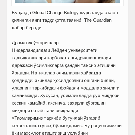
Бу ҳақда Global Change Biology журналида эълон
қилинган янги тадқиқотга таяниб, The Guardian
хабар беради.
Драматик ўзгаришлар
Нидерландиядаги Лейден университети
тадқиқотчилари карбонат ангидриднинг юқори
даражаси ўсимликларга қандай таъсир этишини
ўрганди. Натижалар олимларни ҳайратда
қолдирди: экинлар ҳосилдорлиги ошгани билан,
уларнинг таркибидаги фойдали моддалар зичлиги
камаймоқда. Хусусан, ўсимликларда рух миқдори
кескин камайиб, аксинча, заҳарли қўрғошин
миқдори ортаётгани аниқланди.
«Таомларимиз таркиби бутунлай ўзгариб
кетаётганига гувоҳ бўлмоқдамиз. Бу рационимизни
ёки маҳсулот етиштириш услубини