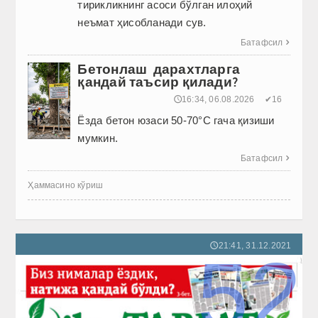
тирикликнинг асоси бўлган илоҳий
неъмат ҳисобланади сув.
Батафсил

Бетонлаш дарахтларга
қандай таъсир қилади?
🕔16:34, 06.08.2026
✔16
Ёзда бетон юзаси 50-70°C гача қизиши
мумкин.
Батафсил

Ҳаммасино кўриш
21:41, 31.12.2021
🕔
52