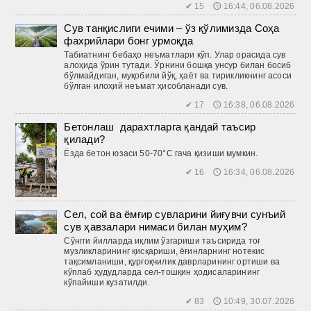
✔ 15 🕔 16:44, 06.08.2026
Сув танқислиги ечими – ўз қўлимизда Соҳа
фахрийлари бонг урмоқда
Табиатнинг бебаҳо неъматлари кўп. Улар орасида сув
алоҳида ўрин тутади. Ўрнини бошқа унсур билан босиб
бўлмайдиган, муқобили йўқ, ҳаёт ва тирикликнинг асоси
бўлган илоҳий неъмат ҳисобланади сув.
✔ 17 🕔 16:38, 06.08.2026
Бетонлаш дарахтларга қандай таъсир
қилади?
Ёзда бетон юзаси 50-70°C гача қизиши мумкин.
✔ 16 🕔 16:34, 06.08.2026
Сел, сой ва ёмғир сувларини йиғувчи сунъий
сув ҳавзалари нимаси билан муҳим?
Сўнгги йилларда иқлим ўзгариши таъсирида тоғ
музликларининг қисқариши, ёғинларнинг нотекис
тақсимланиши, қурғоқчилик даврларининг ортиши ва
кўплаб ҳудудларда сел-тош­қин ҳодисаларининг
кўпайиши кузатилди.
✔ 83 🕔 10:49, 30.07.2026