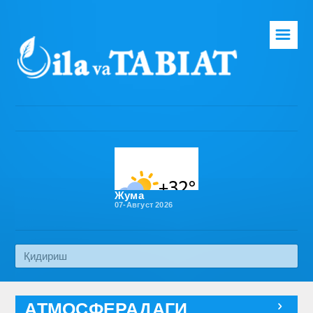
☰
Бош саҳифа
Таҳририят
Газета ҳақида
Раҳбарият
Бўлимлар
Жума
07-Август 2026
Обуна
Алоқа
Эко медиа
АТМОСФЕРАДАГИ
