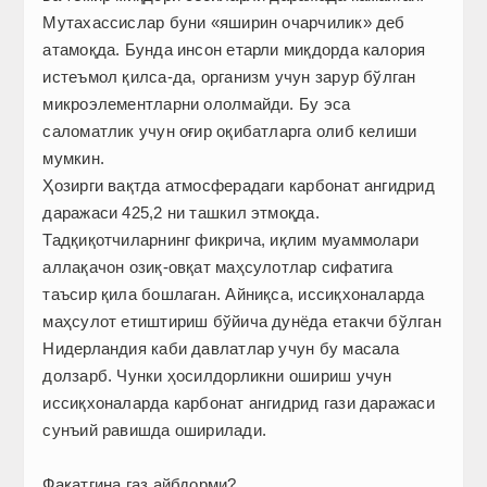
Мутахассислар буни «яширин очарчилик» деб
атамоқда. Бунда инсон етарли миқдорда калория
истеъмол қилса-да, организм учун зарур бўлган
микроэлементларни ололмайди. Бу эса
саломатлик учун оғир оқибатларга олиб келиши
мумкин.
Ҳозирги вақтда атмосферадаги карбонат ангидрид
даражаси 425,2 ни ташкил этмоқда.
Тадқиқотчиларнинг фикрича, иқлим муаммолари
аллақачон озиқ-овқат маҳсулотлар сифатига
таъсир қила бошлаган. Айниқса, иссиқхоналарда
маҳсулот етиштириш бўйича дунёда етакчи бўлган
Нидерландия каби давлатлар учун бу масала
долзарб. Чунки ҳосилдорликни ошириш учун
иссиқхоналарда карбонат ангидрид гази даражаси
сунъий равишда оширилади.
Фақатгина газ айбдорми?