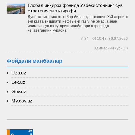
Глобал инқироз фонида Ўзбекистоннинг сув
стратегияси эътирофи
Дунё харитасига эътибор билан қарасангиз, XXI асрнинг
энг катта зиддияти нефть ёки газ учун эмас, айнан
ичимлик сув ва суғориш манбалари атрофида
кечаётганини кўрасиз.
✔ 84 🕔 10:48, 30.07.2026
Ҳаммасини кўриш 
Фойдали манбаалар
Uza.uz
Lex.uz
Gov.uz
My.gov.uz