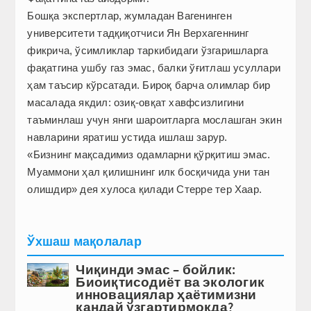
Бошқа экспертлар, жумладан Вагенинген
университети тадқиқотчиси Ян Верхагеннинг
фикрича, ўсимликлар таркибидаги ўзгаришларга
фақатгина ушбу газ эмас, балки ўғитлаш усуллари
ҳам таъсир кўрсатади. Бироқ барча олимлар бир
масалада якдил: озиқ-овқат хавфсизлигини
таъминлаш учун янги шароитларга мослашган экин
навларини яратиш устида ишлаш зарур.
«Бизнинг мақсадимиз одамларни қўрқитиш эмас.
Муаммони ҳал қилишнинг илк босқичида уни тан
олишдир» дея хулоса қилади Стерре тер Хаар.
Ўхшаш мақолалар
Чиқинди эмас – бойлик:
Биоиқтисодиёт ва экологик
инновациялар ҳаётимизни
қандай ўзгартирмоқда?