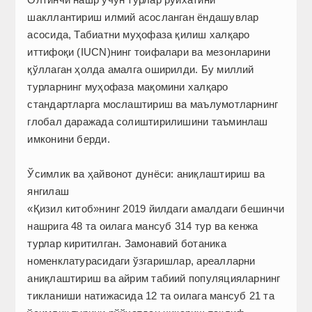
шакллантириш илмий асосланган ёндашувлар
асосида, Табиатни муҳофаза қилиш халқаро
иттифоқи (IUCN)нинг тоифалари ва мезонларини
қўллаган ҳолда амалга оширилди. Бу миллий
турларнинг муҳофаза мақомини халқаро
стандартларга мослаштириш ва маълумотларнинг
глобал даражада солиштирилишини таъминлаш
имконини берди.
Ўсимлик ва ҳайвонот дунёси: аниқлаштириш ва
янгилаш
«Қизил китоб»нинг 2019 йилдаги амалдаги бешинчи
нашрига 48 та оилага мансуб 314 тур ва кенжа
турлар киритилган. Замонавий ботаника
номенклатурасидаги ўзгаришлар, ареалларни
аниқлаштириш ва айрим табиий популяцияларнинг
тикланиши натижасида 12 та оилага мансуб 21 та