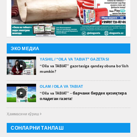
ЭКО МЕДИА
YASHIL / “OILA VA TABIAT” GAZETASI
►
“Oila va TABIAT” gazetasiga qanday obuna bo‘lish
mumkin?
OLAM / OILA VA TABIAT
►
“Oila va TABIAT” – барчани бирдек қизиқтира
оладиган газета!
Ҳаммасини кўриш 
СОНЛАРНИ ТАНЛАШ