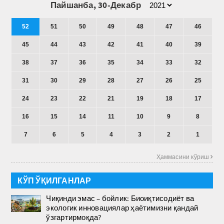
Пайшанба, 30-Декабр
52
51
50
49
48
47
46
45
44
43
42
41
40
39
38
37
36
35
34
33
32
31
30
29
28
27
26
25
24
23
22
21
19
18
17
16
15
14
11
10
9
8
7
6
5
4
3
2
1
Ҳаммасини кўриш 
КЎП ЎҚИЛГАНЛАР
Чиқинди эмас – бойлик: Биоиқтисодиёт ва
экологик инновациялар ҳаётимизни қандай
ўзгартирмоқда?