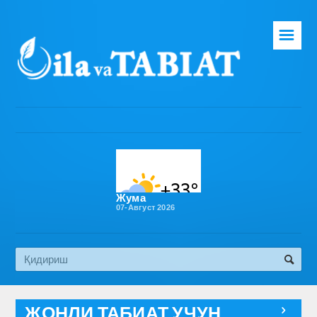
☰
Бош саҳифа
Таҳририят
Газета ҳақида
Раҳбарият
Бўлимлар
Жума
07-Август 2026
Обуна
Алоқа
Эко медиа
ЖОНЛИ ТАБИАТ УЧУН
