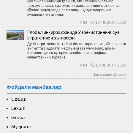
музликларининг қисқариши, ёғинларнинг нотекис
тақсимланиши, қурғоқчилик даврларининг ортиши ва
кўплаб ҳудудларда сел-тош­қин ҳодисаларининг
кўпайиши кузатилди.
✔ 83 🕔 10:49, 30.07.2026
Глобал инқироз фонида Ўзбекистоннинг сув
стратегияси эътирофи
Дунё харитасига эътибор билан қарасангиз, XXI асрнинг
энг катта зиддияти нефть ёки газ учун эмас, айнан
ичимлик сув ва суғориш манбалари атрофида
кечаётганини кўрасиз.
✔ 84 🕔 10:48, 30.07.2026
Ҳаммасини кўриш 
Фойдали манбаалар
Uza.uz
Lex.uz
Gov.uz
My.gov.uz