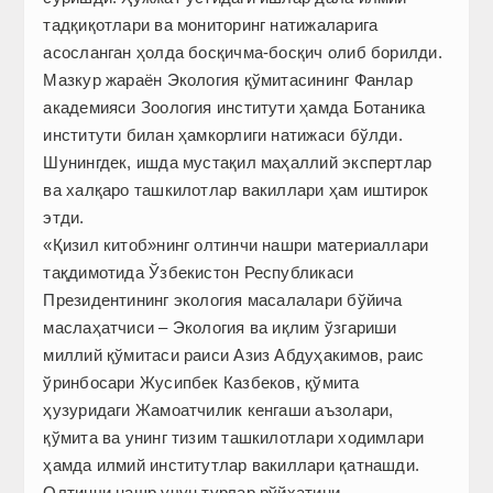
тадқиқотлари ва мониторинг натижаларига
асосланган ҳолда босқичма-босқич олиб борилди.
Мазкур жараён Экология қўмитасининг Фанлар
академияси Зоология институти ҳамда Ботаника
институти билан ҳамкорлиги натижаси бўлди.
Шунингдек, ишда мустақил маҳаллий экспертлар
ва халқаро ташкилотлар вакиллари ҳам иштирок
этди.
«Қизил китоб»нинг олтинчи нашри материаллари
тақдимотида Ўзбекистон Республикаси
Президентининг экология масалалари бўйича
маслаҳатчиси – Экология ва иқлим ўзгариши
миллий қўмитаси раиси Азиз Абдуҳакимов, раис
ўринбосари Жусипбек Казбеков, қўмита
ҳузуридаги Жамоатчилик кенгаши аъзолари,
қўмита ва унинг тизим ташкилотлари ходимлари
ҳамда илмий институтлар вакиллари қатнашди.
Олтинчи нашр учун турлар рўйхатини