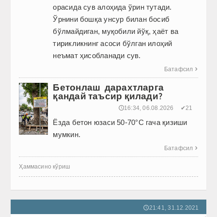
орасида сув алоҳида ўрин тутади.
Ўрнини бошқа унсур билан босиб
бўлмайдиган, муқобили йўқ, ҳаёт ва
тирикликнинг асоси бўлган илоҳий
неъмат ҳисобланади сув.
Батафсил

Бетонлаш дарахтларга
қандай таъсир қилади?
🕔16:34, 06.08.2026
✔21
Ёзда бетон юзаси 50-70°C гача қизиши
мумкин.
Батафсил

Ҳаммасино кўриш
21:41, 31.12.2021
🕔