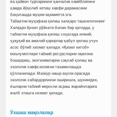
ва ҳайвон турларининг қанчалик камёблигини
ҳамда йўқолиб кетиш хавфи даражасини
баҳолашда муҳим аҳамиятга эга.
Табиатни муҳофаза қилиш халқаро ташкилотининг
Халқаро Қизил рўйхати билан бир қаторда, у
табиатни муҳофаза қилиш соҳасида илмий,
ҳуқуқий ва амалий қарорлар қабул қилиш учун
асос бўлиб хизмат қилади. «Қизил китоб»
маълумотлари табиий ресурсларни оқилона
бошқариш, экотизимларни сақлаб қолиш ва
экологик хавфсизликни таъминлашда
қўлланилади. Мазкур нашр аҳоли орасида
экологик хабардорликни оширишга, шунингдек,
ёшларни табиий меросни асраш жараёнларига
жалб этишга хизмат қилади.
Ўхшаш мақолалар