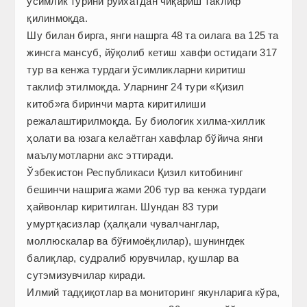
ўсимлик турини рўйхатдан чиқариш таклиф
қилинмоқда.
Шу билан бирга, янги нашрга 48 та оилага ва 125 та
жинсга мансуб, йўқолиб кетиш хавфи остидаги 317
тур ва кенжа турдаги ўсимликларни киритиш
таклиф этилмоқда. Уларнинг 24 тури «Қизил
китоб»га биринчи марта киритилиши
режалаштирилмоқда. Бу биологик хилма-хиллик
ҳолати ва юзага келаётган хавфлар бўйича янги
маълумотларни акс эттиради.
Ўзбекистон Республикаси Қизил китобининг
бешинчи нашрига жами 206 тур ва кенжа турдаги
ҳайвонлар киритилган. Шундан 83 тури
умуртқасизлар (ҳалқали чувалчанглар,
моллюскалар ва бўғимоёқлилар), шунингдек
балиқлар, судралиб юрувчилар, қушлар ва
сутэмизувчилар киради.
Илмий тадқиқотлар ва мониторинг якунларига кўра,