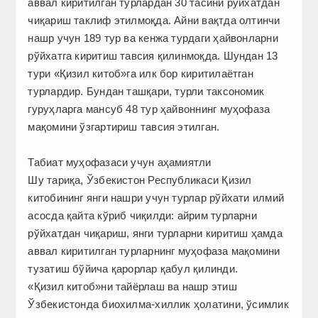
аввал киритилган турлардан 30 тасини рўйхатдан
чиқариш таклиф этилмоқда. Айни вақтда олтинчи
нашр учун 189 тур ва кенжа турдаги ҳайвонларни
рўйхатга киритиш тавсия қилинмоқда. Шундан 13
тури «Қизил китоб»га илк бор киритилаётган
турлардир. Бундан ташқари, турли таксономик
гуруҳларга мансуб 48 тур ҳайвоннинг муҳофаза
мақомини ўзгартириш тавсия этилган.
Табиат муҳофазаси учун аҳамиятли
Шу тариқа, Ўзбекистон Республикаси Қизил
китобининг янги нашри учун турлар рўйхати илмий
асосда қайта кўриб чиқилди: айрим турларни
рўйхатдан чиқариш, янги турларни киритиш ҳамда
аввал киритилган турларнинг муҳофаза мақомини
тузатиш бўйича қарорлар қабул қилинди.
«Қизил китоб»ни тайёрлаш ва нашр этиш
Ўзбекистонда биохилма-хиллик ҳолатини, ўсимлик