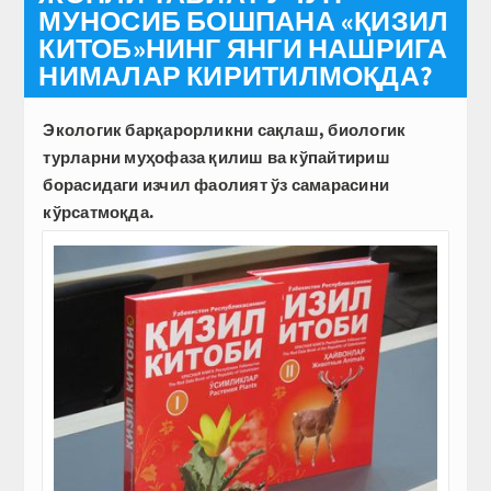
МУНОСИБ БОШПАНА «ҚИЗИЛ
КИТОБ»НИНГ ЯНГИ НАШРИГА
НИМАЛАР КИРИТИЛМОҚДА?
Экологик барқарорликни сақлаш, биологик
турларни муҳофаза қилиш ва кўпайтириш
борасидаги изчил фаолият ўз самарасини
кўрсатмоқда.