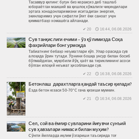
Тасаввур қилинг: бугун биз кераксиз деб ташлаб
юбораётган маиший ва қиш­лоқ хўжалиги чиқиндилари
эртага хонадонларимизни иситадиган энергия,
экинларимиз учун сифатли ўғит ёки саноат учун
қимматбаҳо хомашёга айланади.
✔ 20 🕔 16:44, 06.08.2026
Сув танқислиги ечими – ўз қўлимизда Соҳа
фахрийлари бонг урмоқда
Табиатнинг бебаҳо неъматлари кўп. Улар орасида сув
алоҳида ўрин тутади. Ўрнини бошқа унсур билан босиб
бўлмайдиган, муқобили йўқ, ҳаёт ва тирикликнинг асоси
бўлган илоҳий неъмат ҳисобланади сув.
✔ 22 🕔 16:38, 06.08.2026
Бетонлаш дарахтларга қандай таъсир қилади?
Ёзда бетон юзаси 50-70°C гача қизиши мумкин.
✔ 21 🕔 16:34, 06.08.2026
Сел, сой ва ёмғир сувларини йиғувчи сунъий
сув ҳавзалари нимаси билан муҳим?
Сўнгги йилларда иқлим ўзгариши таъсирида тоғ