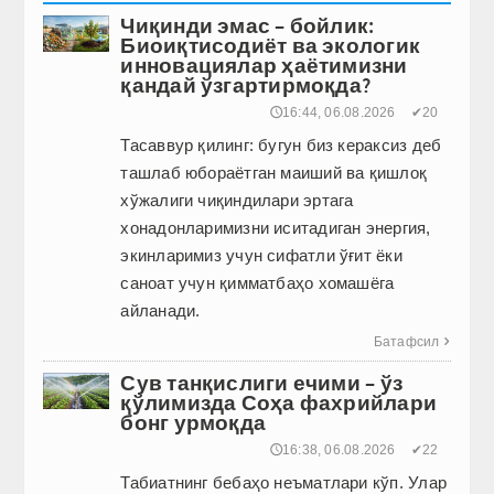
Чиқинди эмас – бойлик:
Биоиқтисодиёт ва экологик
инновациялар ҳаётимизни
қандай ўзгартирмоқда?
🕔16:44, 06.08.2026
✔20
Тасаввур қилинг: бугун биз кераксиз деб
ташлаб юбораётган маиший ва қиш­лоқ
хўжалиги чиқиндилари эртага
хонадонларимизни иситадиган энергия,
экинларимиз учун сифатли ўғит ёки
саноат учун қимматбаҳо хомашёга
айланади.
Батафсил

Сув танқислиги ечими – ўз
қўлимизда Соҳа фахрийлари
бонг урмоқда
🕔16:38, 06.08.2026
✔22
Табиатнинг бебаҳо неъматлари кўп. Улар