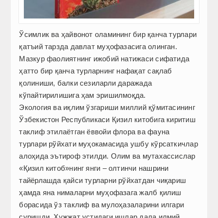
Ўсимлик ва ҳайвонот оламининг бир қанча турлари
қатъий тарзда давлат муҳофазасига олинган.
Мазкур фаолиятнинг ижобий натижаси сифатида
ҳатто бир қанча турларнинг нафақат сақлаб
қолиниши, балки сезиларли даражада
кўпайтирилишига ҳам эришилмоқда.
Экология ва иқлим ўзгариши миллий қўмитасининг
Ўзбекистон Республикаси Қизил китобига киритиш
таклиф этилаётган ёввойи флора ва фауна
турлари рўйхати муҳокамасида ушбу кўрсаткичлар
алоҳида эътироф этилди. Олим ва мутахассислар
«Қизил китоб»нинг янги – олтинчи нашрини
тайёрлашда қайси турларни рўйхатдан чиқариш
ҳамда яна нималарни муҳофазага жалб қилиш
борасида ўз таклиф ва мулоҳазаларини илгари
суришди. Ҳужжат устидаги ишлар дала илмий