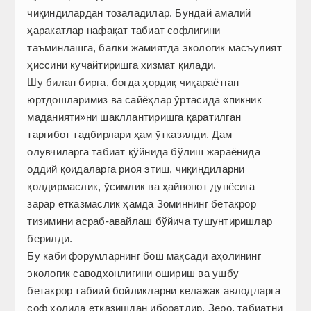
чиқиндилардан тозаладилар. Бундай амалий
ҳаракатлар нафақат табиат софлигини
таъминлашга, балки жамиятда экологик масъулият
ҳиссини кучайтиришга хизмат қилади.
Шу билан бирга, боғда ҳордиқ чиқараётган
юртдошларимиз ва сайёҳлар ўртасида «пикник
маданияти»ни шакллантиришга қаратилган
тарғибот тадбирлари ҳам ўтказилди. Дам
олувчиларга табиат қўйнида бўлиш жараёнида
оддий қоидаларга риоя этиш, чиқиндиларни
қолдирмаслик, ўсимлик ва ҳайвонот дунёсига
зарар етказмаслик ҳамда Зоминнинг бетакрор
тизимини асраб-авайлаш бўйича тушунтиришлар
берилди.
Бу каби форумларнинг бош мақсади аҳолининг
экологик саводхонлигини ошириш ва ушбу
бетакрор табиий бойликларни келажак авлодларга
соф ҳолида етказишдан иборатдир. Зеро, табиатни