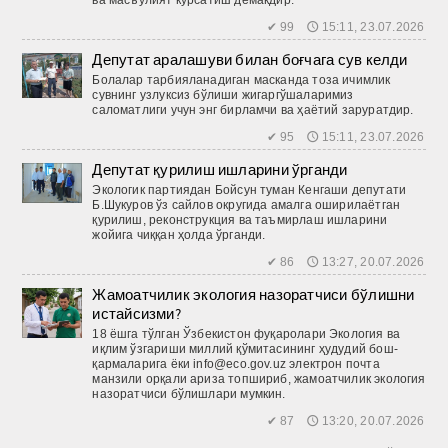
✔ 99 🕔 15:11, 23.07.2026
Депутат аралашуви билан боғчага сув келди
Болалар тарбияланадиган мас­канда тоза ичимлик
сувнинг узлуксиз бўлиши жигаргўшаларимиз
саломатлиги учун энг бирламчи ва ҳаётий заруратдир.
✔ 95 🕔 15:11, 23.07.2026
Депутат қурилиш ишларини ўрганди
Экологик партиядан Бойсун туман Кенгаши депутати
Б.Шукуров ўз сайлов округида амалга оширилаётган
қурилиш, реконструкция ва таъмирлаш ишларини
жойига чиққан ҳолда ўрганди.
✔ 86 🕔 13:27, 20.07.2026
Жамоатчилик экология назоратчиси бўлишни
истайсизми?
18 ёшга тўлган Ўзбекистон фуқаролари Экология ва
иқлим ўзгариши миллий қўмитасининг ҳудудий бош­
қармаларига ёки info@eco.gov.uz электрон почта
манзили орқали ариза топшириб, жамоатчилик экология
назоратчиси бўлишлари мумкин.
✔ 87 🕔 13:20, 20.07.2026