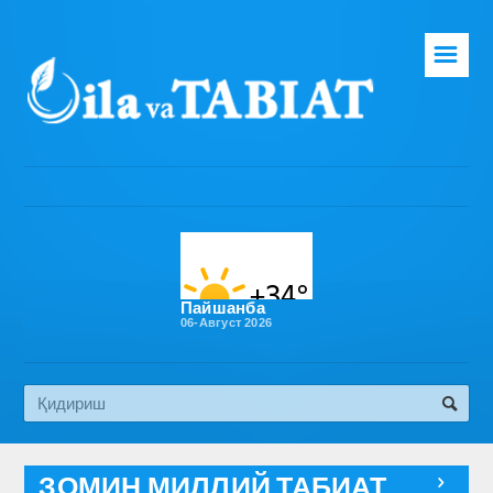
☰
Бош саҳифа
Таҳририят
Газета ҳақида
Раҳбарият
Бўлимлар
Пайшанба
06-Август 2026
Обуна
Алоқа
Эко медиа
ЗОМИН МИЛЛИЙ ТАБИАТ
