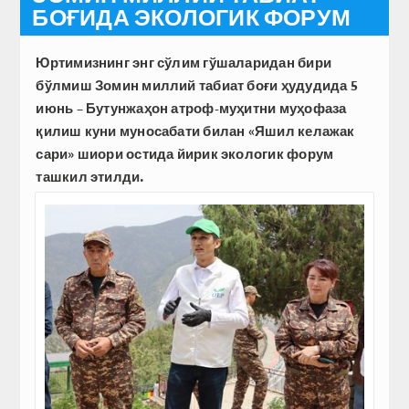
БОҒИДА ЭКОЛОГИК ФОРУМ
Юртимизнинг энг сўлим гўшаларидан бири
бўлмиш Зомин миллий табиат боғи ҳудудида 5
июнь – Бутунжаҳон атроф-муҳитни муҳофаза
қилиш куни муносабати билан «Яшил келажак
сари» шиори остида йирик экологик форум
ташкил этилди.