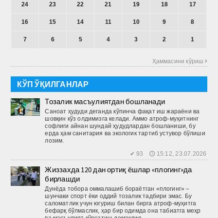
24
23
22
21
19
18
17
16
15
14
11
10
9
8
7
6
5
4
3
2
1
Ҳаммасини кўриш 
КЎП ЎҚИЛГАНЛАР
Тозалик масъулиятдан бошланади
Саноат ҳудуди деганда кўпинча фақат иш жараёни ва
шовқин кўз олдимизга келади. Аммо атроф-муҳитнинг
софлиги айнан шундай ҳудудлардан бошланиши, бу
ерда ҳам санитария ва экологик тартиб устувор бўлиши
лозим.
✔ 93 🕔 15:12, 23.07.2026
Жиззахда 120 дан ортиқ ёшлар «плогинг»да
бирлашди
Дунёда тобора оммалашиб бораётган «плогинг» –
шунчаки спорт ёки оддий тозалик тадбири эмас. Бу
саломатлик учун югуриш билан бирга атроф-муҳитга
бефарқ бўлмаслик, ҳар бир одимда она табиатга меҳр
ва масъулият кўрсатиш демакдир.