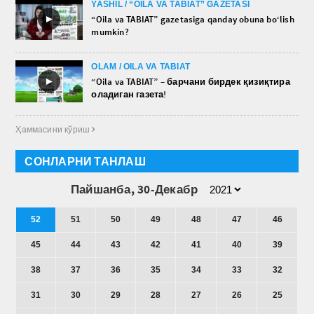
YASHIL / “OILA VA TABIAT” GAZETASI
►
“Oila va TABIAT” gazetasiga qanday obuna bo‘lish
mumkin?
OLAM / OILA VA TABIAT
►
“Oila va TABIAT” – барчани бирдек қизиқтира
оладиган газета!
Ҳаммасини кўриш 
СОНЛАРНИ ТАНЛАШ
Пайшанба, 30-Декабр
52
51
50
49
48
47
46
45
44
43
42
41
40
39
38
37
36
35
34
33
32
31
30
29
28
27
26
25