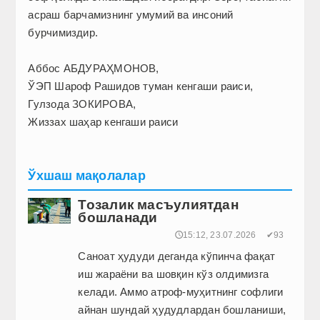
асраш барчамизнинг умумий ва инсоний
бурчимиздир.
Аббос АБДУРАҲМОНОВ,
ЎЭП Шароф Рашидов туман кенгаши раиси,
Гулзода ЗОКИРОВА,
Жиззах шаҳар кенгаши раиси
Ўхшаш мақолалар
Тозалик масъулиятдан
бошланади
🕔15:12, 23.07.2026
✔93
Саноат ҳудуди деганда кўпинча фақат
иш жараёни ва шовқин кўз олдимизга
келади. Аммо атроф-муҳитнинг софлиги
айнан шундай ҳудудлардан бошланиши,