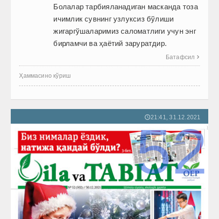
Болалар тарбияланадиган мас­канда тоза
ичимлик сувнинг узлуксиз бўлиши
жигаргўшаларимиз саломатлиги учун энг
бирламчи ва ҳаётий заруратдир.
Батафсил

Ҳаммасино кўриш
21:41, 31.12.2021
🕔
52