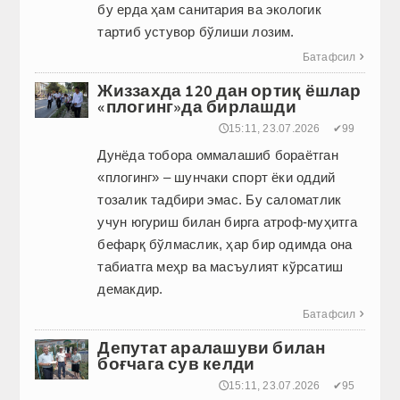
бу ерда ҳам санитария ва экологик
тартиб устувор бўлиши лозим.
Батафсил

Жиззахда 120 дан ортиқ ёшлар
«плогинг»да бирлашди
🕔15:11, 23.07.2026
✔99
Дунёда тобора оммалашиб бораётган
«плогинг» – шунчаки спорт ёки оддий
тозалик тадбири эмас. Бу саломатлик
учун югуриш билан бирга атроф-муҳитга
бефарқ бўлмаслик, ҳар бир одимда она
табиатга меҳр ва масъулият кўрсатиш
демакдир.
Батафсил

Депутат аралашуви билан
боғчага сув келди
🕔15:11, 23.07.2026
✔95