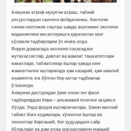
Анжуман атроф-муҳитни асраш, табиий
ресурслардан оқилона фойдаланиш, биологик
хилма-хилликни сақлаш ҳамда аҳолининг экологик
маданиятини юксалтиришга қаратилган кенг
кўламли тадбирларни ўз ичига олди.
Форум доирасида экология соҳасидаги
мутахассислар, давлат ва жамоат ташкилотлари
вакиллари, табиатсевар ёшлар ҳамда кенг
жамоатчилик иштирокида ҳам назарий, ҳам амалий
аҳамиятга эга бўлган бир қатор тадбирлар
ўтказилди.
Анжуман дастуридан ўрин олган энг фаол
тадбирлардан бири – анъанавий плоггинг акцияси
бўлди. Унда форум иштирокчилари, Зомин миллий
табиат боғи ходимлари, кўнгилли ёшлар ва
экологлар бирлашиб, боғ ҳудудидаги сайр
йўлаклари ва дам олиш масканларини маиший