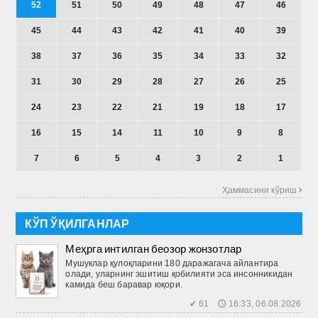
52
51
50
49
48
47
46
45
44
43
42
41
40
39
38
37
36
35
34
33
32
31
30
29
28
27
26
25
24
23
22
21
19
18
17
16
15
14
11
10
9
8
7
6
5
4
3
2
1
Ҳаммасини кўриш 
КЎП ЎҚИЛГАНЛАР
Меҳрга интилган беозор жонзотлар
Мушуклар қулоқларини 180 даражагача айлантира
олади, уларнинг эшитиш қобилияти эса инсонникидан
камида беш баравар юқори.
✔ 61 🕔 16:33, 06.08.2026