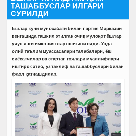
ТАШАББУСЛАР ИЛГАРИ
СУРИЛДИ
Ёшлар куни муносабати билан партия Марказий
кенгашида ташкил этилган очиқ мулоқот ёшлар
учун янги имкониятлар эшигини очди. Унда
олий таълим муассасалари талабалари, ёш
сиёсатчилар ва стартап ғоялари муаллифлари
иштирок этиб, ўз таклиф ва ташаббуслари билан
фаол қатнашдилар.