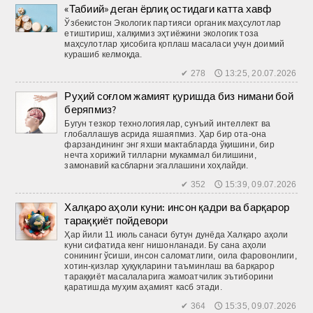
«Табиий» деган ёрлиқ остидаги катта хавф
Ўзбекистон Экологик партияси органик маҳсулотлар
етиштириш, халқимиз эҳтиёжини экологик тоза
маҳсулотлар ҳисобига қоплаш масаласи учун доимий
курашиб келмоқда.
✔ 278 🕔 13:25, 20.07.2026
Руҳий соғлом жамият қуришда биз нимани бой
беряпмиз?
Бугун тезкор технологиялар, сунъий интеллект ва
глобаллашув асрида яшаяпмиз. Ҳар бир ота-она
фарзандининг энг яхши мактабларда ўқишини, бир
нечта хорижий тилларни мукаммал билишини,
замонавий касбларни эгаллашини хоҳлайди.
✔ 352 🕔 15:39, 09.07.2026
Халқаро аҳоли куни: инсон қадри ва барқарор
тараққиёт пойдевори
Ҳар йили 11 июль санаси бутун дунёда Халқаро аҳоли
куни сифатида кенг нишонланади. Бу сана аҳоли
сонининг ўсиши, инсон саломатлиги, оила фаровонлиги,
хотин-қизлар ҳуқуқларини таъминлаш ва барқарор
тараққиёт масалаларига жамоатчилик эътиборини
қаратишда муҳим аҳамият касб этади.
✔ 364 🕔 15:35, 09.07.2026