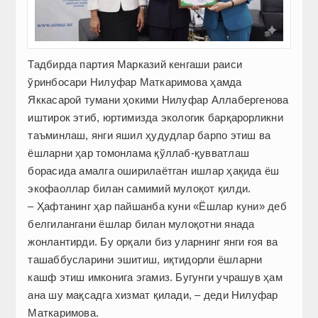
Тадбирда партия Марказий кенгаши раиси
ўринбосари Нилуфар Маткаримова ҳамда
Яккасарой тумани ҳокими Нилуфар Аллабергенова
иштирок этиб, юртимизда экологик барқарорликни
таъминлаш, янги яшил ҳудудлар барпо этиш ва
ёшларни ҳар томонлама қўллаб-қувватлаш
борасида амалга оширилаётган ишлар ҳақида ёш
экофаоллар билан самимий мулоқот қилди.
– Ҳафтанинг ҳар пайшанба куни «Ёшлар куни» деб
белгилангани ёшлар билан мулоқотни янада
жонлантирди. Бу орқали биз уларнинг янги ғоя ва
ташаббусларини эшитиш, иқтидорли ёшларни
кашф этиш имконига эгамиз. Бугунги учрашув ҳам
ана шу мақсадга хизмат қилади, – деди Нилуфар
Маткаримова.