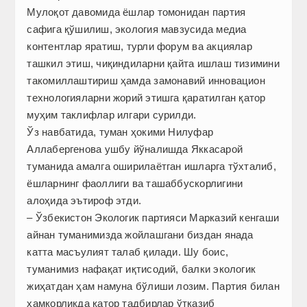
Мулоқот давомида ёшлар томонидан партия
сафига қўшилиш, экология мавзусида медиа
контентлар яратиш, турли форум ва акциялар
ташкил этиш, чиқиндиларни қайта ишлаш тизимини
такомиллаштириш ҳамда замонавий инновацион
технологияларни жорий этишга қаратилган қатор
муҳим таклифлар илгари сурилди.
Ўз навбатида, туман ҳокими Нилуфар
Аллабергенова ушбу йўналишда Яккасарой
туманида амалга оширилаётган ишларга тўхталиб,
ёшларнинг фаоллиги ва ташаббускорлигини
алоҳида эътироф этди.
– Ўзбекистон Экологик партияси Марказий кенгаши
айнан туманимизда жойлашгани биздан янада
катта масъулият талаб қилади. Шу боис,
туманимиз нафақат иқтисодий, балки экологик
жиҳатдан ҳам намуна бўлиши лозим. Партия билан
ҳамкорликда қатор тадбирлар ўтказиб