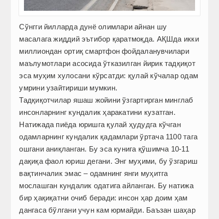
Сўнгги йилларда дунё олимлари айнан шу
масалага жиддий эътибор қаратмоқда. АҚШда икки
миллиондан ортиқ смартфон фойдаланувчилари
маълумотлари асосида ўтказилган йирик тадқиқот
эса муҳим хулосани кўрсатди: қулай кўчалар одам
умрини узайтириши мумкин.
Тадқиқотчилар яшаш жойини ўзгартирган минглаб
инсонларнинг кундалик ҳаракатини кузатган.
Натижада пиёда юришга қулай ҳудудга кўчган
одамларнинг кундалик қадамлари ўртача 1100 тага
ошгани аниқланган. Бу эса кунига қўшимча 10-11
дақиқа фаол юриш дегани. Энг муҳими, бу ўзгариш
вақтинчалик эмас – одамнинг янги муҳитга
мослашган кундалик одатига айланган. Бу натижа
бир ҳақиқатни очиб беради: инсон ҳар доим ҳам
дангаса бўлгани учун кам юрмайди. Баъзан шаҳар