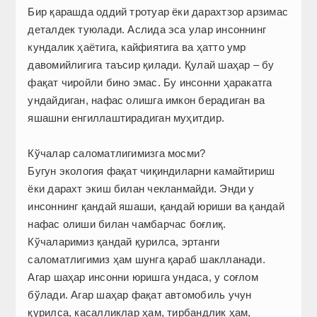
Бир қарашда оддий тротуар ёки дарахтзор арзимас
деталдек туюлади. Аслида эса улар инсоннинг
кундалик ҳаётига, кайфиятига ва ҳатто умр
давомийлигига таъсир қилади. Қулай шаҳар – бу
фақат чиройли бино эмас. Бу инсонни ҳаракатга
ундайдиган, нафас олишга имкон берадиган ва
яшашни енгиллаштирадиган муҳитдир.
Кўчалар саломатлигимизга мосми?
Бугун экология фақат чиқиндиларни камайтириш
ёки дарахт экиш билан чекланмайди. Энди у
инсоннинг қандай яшаши, қандай юриши ва қандай
нафас олиши билан чамбарчас боғлиқ.
Кўчаларимиз қандай қурилса, эртанги
саломатлигимиз ҳам шунга қараб шаклланади.
Агар шаҳар инсонни юришга ундаса, у соғлом
бўлади. Агар шаҳар фақат автомобиль учун
қурилса, касалликлар ҳам, тирбандлик ҳам,