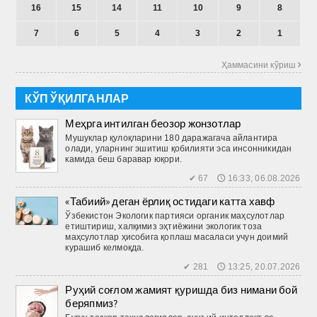
16
15
14
11
10
9
8
7
6
5
4
3
2
1
Ҳаммасини кўриш 
КЎП ЎҚИЛГАНЛАР
Меҳрга интилган беозор жонзотлар
Мушуклар қулоқларини 180 даражагача айлантира
олади, уларнинг эшитиш қобилияти эса инсонникидан
камида беш баравар юқори.
✔ 67 🕔 16:33, 06.08.2026
«Табиий» деган ёрлиқ остидаги катта хавф
Ўзбекистон Экологик партияси органик маҳсулотлар
етиштириш, халқимиз эҳтиёжини экологик тоза
маҳсулотлар ҳисобига қоплаш масаласи учун доимий
курашиб келмоқда.
✔ 281 🕔 13:25, 20.07.2026
Руҳий соғлом жамият қуришда биз нимани бой
беряпмиз?