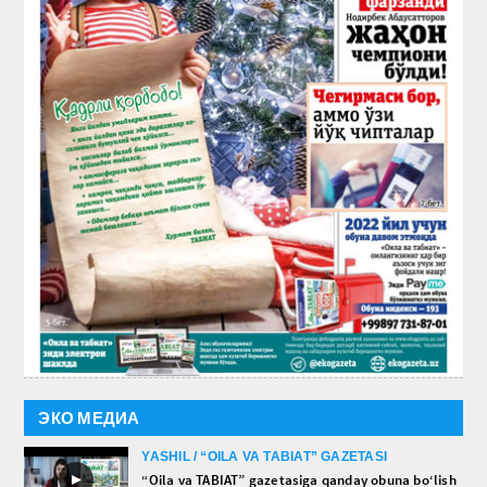
ЭКО МЕДИА
YASHIL / “OILA VA TABIAT” GAZETASI
►
“Oila va TABIAT” gazetasiga qanday obuna bo‘lish