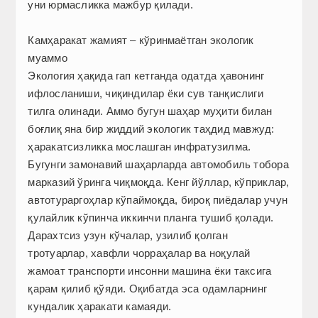
уни юрмасликка мажбур қилади.
Камҳаракат жамият – кўринмаётган экологик
муаммо
Экология ҳақида гап кетганда одатда ҳавонинг
ифлосланиши, чиқиндилар ёки сув танқислиги
тилга олинади. Аммо бугун шаҳар муҳити билан
боғлиқ яна бир жиддий экологик таҳдид мавжуд:
ҳаракатсизликка мослашган инфратузилма.
Бугунги замонавий шаҳарларда автомобиль тобора
марказий ўринга чиқмоқда. Кенг йўллар, кўприклар,
автотураргоҳлар кўпаймоқда, бироқ пиёдалар учун
қулайлик кўпинча иккинчи планга тушиб қолади.
Дарахтсиз узун кўчалар, узилиб қолган
тротуарлар, хавфли чорраҳалар ва ноқулай
жамоат транспорти инсонни машина ёки таксига
қарам қилиб қўяди. Оқибатда эса одамларнинг
кундалик ҳаракати камаяди.