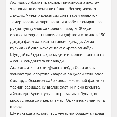
Аслида бу фақат транспорт муаммоси эмас. Бу
экология ва саломатлик билан боғлиқ масала
ҳамдир. Чунки ҳаракатсиз ҳаёт тарзи юрак-қон
томир касалликлари, қандли диабет, семириш ва
руҳий тушкунлик хавфини оширади. Жаҳон
соғлиқни сақлаш ташкилоти ҳафтасига камида 150
дақиқа фаол ҳаракатни тавсия қилади. Аммо
кўпчилик бунга махсус вақт ажрата олмайди.
Шундай пайтда шаҳар муҳити инсоннинг энг катта
«машқ майдони»га айланади.
Агар одам ишга ёки дўконга пиёда бора олса,
жамоат транспортига хавфсиз ва қулай етиб олса,
боғларда бемалол сайр қилса, жисмоний фаоллик
табиий равишда кундалик ҳаётнинг бир қисмига
айланади. Бунинг учун спорт залига обуна ҳам,
махсус режа ҳам керак эмас. Одийгина қулай кўча
кифоя.
Шу нуқтада экология тушунчасига бошқача қараш