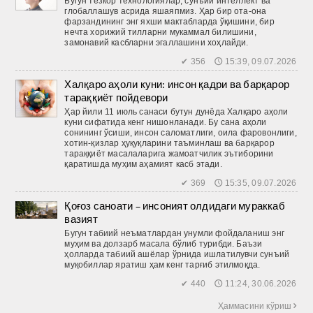
Бугун тезкор технологиялар, сунъий интеллект ва
глобаллашув асрида яшаяпмиз. Ҳар бир ота-она
фарзандининг энг яхши мактабларда ўқишини, бир
нечта хорижий тилларни мукаммал билишини,
замонавий касбларни эгаллашини хоҳлайди.
✔ 356 🕔 15:39, 09.07.2026
Халқаро аҳоли куни: инсон қадри ва барқарор
тараққиёт пойдевори
Ҳар йили 11 июль санаси бутун дунёда Халқаро аҳоли
куни сифатида кенг нишонланади. Бу сана аҳоли
сонининг ўсиши, инсон саломатлиги, оила фаровонлиги,
хотин-қизлар ҳуқуқларини таъминлаш ва барқарор
тараққиёт масалаларига жамоатчилик эътиборини
қаратишда муҳим аҳамият касб этади.
✔ 369 🕔 15:35, 09.07.2026
Қоғоз саноати – инсоният олдидаги мураккаб
вазият
Бугун табиий неъматлардан унумли фойдаланиш энг
муҳим ва долзарб масала бўлиб турибди. Баъзи
ҳолларда табиий ашёлар ўрнида ишлатилувчи сунъий
муқобиллар яратиш ҳам кенг тарғиб этилмоқда.
✔ 440 🕔 11:24, 30.06.2026
Ҳаммасини кўриш 