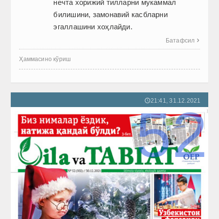
нечта хорижий тилларни мукаммал
билишини, замонавий касбларни
эгаллашини хоҳлайди.
Батафсил

Ҳаммасино кўриш
21:41, 31.12.2021
🕔
52