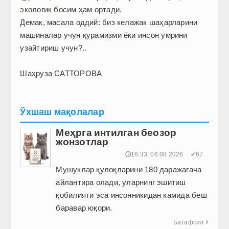
экологик босим ҳам ортади.
Демак, масала оддий: биз келажак шаҳарларини
машиналар учун қурамизми ёки инсон умрини
узайтириш учун?..
Шаҳруза САТТОРОВА
Ўхшаш мақолалар
Меҳрга интилган беозор
жонзотлар
🕔16:33, 06.08.2026
✔67
Мушуклар қулоқларини 180 даражагача
айлантира олади, уларнинг эшитиш
қобилияти эса инсонникидан камида беш
баравар юқори.
Батафсил
