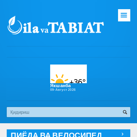
☰
Бош саҳифа
Таҳририят
Газета ҳақида
Раҳбарият
Бўлимлар
Якшанба
09-Август 2026
Обуна
Алоқа
Эко медиа
ПИЁДА ВА ВЕЛОСИПЕД
