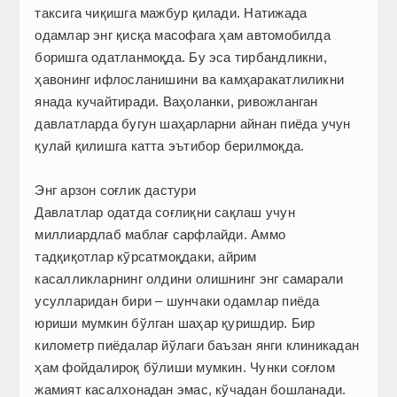
таксига чиқишга мажбур қилади. Натижада
одамлар энг қисқа масофага ҳам автомобилда
боришга одатланмоқда. Бу эса тирбандликни,
ҳавонинг ифлосланишини ва камҳаракатлиликни
янада кучайтиради. Ваҳоланки, ривожланган
давлатларда бугун шаҳарларни айнан пиёда учун
қулай қилишга катта эътибор берилмоқда.
Энг арзон соғлик дастури
Давлатлар одатда соғлиқни сақлаш учун
миллиардлаб маблағ сарфлайди. Аммо
тадқиқотлар кўрсатмоқдаки, айрим
касалликларнинг олдини олишнинг энг самарали
усулларидан бири – шунчаки одамлар пиёда
юриши мумкин бўлган шаҳар қуришдир. Бир
километр пиёдалар йўлаги баъзан янги клиникадан
ҳам фойдалироқ бўлиши мумкин. Чунки соғлом
жамият касалхонадан эмас, кўчадан бошланади.