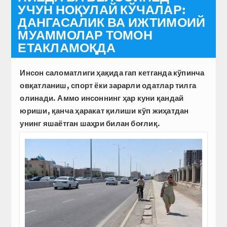
УЧУН НОҚУЛАЙ КЎЧАЛАР:
ДАНГАСАЛИК ВА ИЖТИМОИЙ
МУАММОЛАР ТОМОН
ЕТАКЛАМОҚДА
Инсон саломатлиги ҳақида гап кетганда кўпинча
овқатланиш, спорт ёки зарарли одатлар тилга
олинади. Аммо инсоннинг ҳар куни қандай
юриши, қанча ҳаракат қилиши кўп жиҳатдан
унинг яшаётган шаҳри билан боғлиқ.