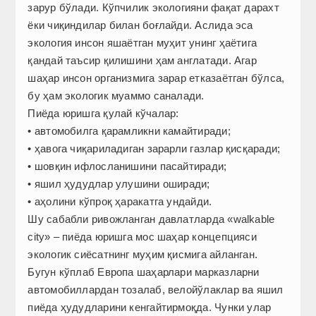
зарур бўлади. Кўпчилик экологияни фақат дарахт
ёки чиқиндилар билан боғлайди. Аслида эса
экология инсон яшаётган муҳит унинг ҳаётига
қандай таъсир қилишини ҳам англатади. Агар
шаҳар инсон организмига зарар етказаётган бўлса,
бу ҳам экологик муаммо саналади.
Пиёда юришга қулай кўчалар:
• автомобилга қарамликни камайтиради;
• ҳавога чиқариладиган зарарли газлар қисқаради;
• шовқин ифлосланишини пасайтиради;
• яшил ҳудудлар улушини оширади;
• аҳолини кўпроқ ҳаракатга ундайди.
Шу сабабли ривожланган давлатларда «walkable
city» – пиёда юришга мос шаҳар концепцияси
экологик сиёсатнинг муҳим қисмига айланган.
Бугун кўплаб Европа шаҳарлари марказларни
автомобиллардан тозалаб, велойўлаклар ва яшил
пиёда ҳудудларини кенгайтирмоқда. Чунки улар