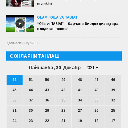
mumkin?
OLAM / OILA VA TABIAT
►
“Oila va TABIAT” – барчани бирдек қизиқтира
оладиган газета!
Ҳаммасини кўриш 
СОНЛАРНИ ТАНЛАШ
Пайшанба, 30-Декабр
52
51
50
49
48
47
46
45
44
43
42
41
40
39
38
37
36
35
34
33
32
31
30
29
28
27
26
25
24
23
22
21
19
18
17