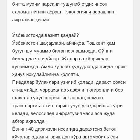
битта муҳим нарсани тушуниб етди: инсон
саломатлигини асраш – экологияни асрашнинг
ажралмас қисми.
Ўзбекистонда вазият қандай?
Ўзбекистон шаҳарлари, айниқса, Тошкент ҳам
бугун шу муаммо билан юзлашмоқда. Сўнгги
йилларда янги уйлар, йўллар ва кўприклар
кўпаймоқда. Аммо кўплаб ҳудудларда пиёда юриш
ҳануз ноқулайлигича қоляпти.
Пиёдалар йўлаклари узилиб қолади, дарахт сояси
етишмайди, чорраҳалар хавфли, ногиронлиги бор
шахслар учун шароит чекланган, жамоат
транспортига етиб бориш учун узоқ юришга тўғри
келади, велосипед инфратузилмаси эса жуда
абгор аҳволда.
Ёзнинг 40 даражали иссиғида дарахтсиз бетон
кўчалар одамни юришдан кўра автомобиль ёки