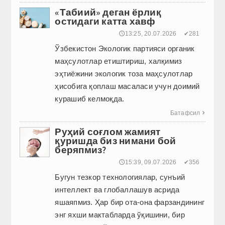
«Табиий» деган ёрлиқ
остидаги катта хавф
🕔13:25, 20.07.2026
✔281
Ўзбекистон Экологик партияси органик
маҳсулотлар етиштириш, халқимиз
эҳтиёжини экологик тоза маҳсулотлар
ҳисобига қоплаш масаласи учун доимий
курашиб келмоқда.
Батафсил

Руҳий соғлом жамият
қуришда биз нимани бой
беряпмиз?
🕔15:39, 09.07.2026
✔356
Бугун тезкор технологиялар, сунъий
интеллект ва глобаллашув асрида
яшаяпмиз. Ҳар бир ота-она фарзандининг
энг яхши мактабларда ўқишини, бир