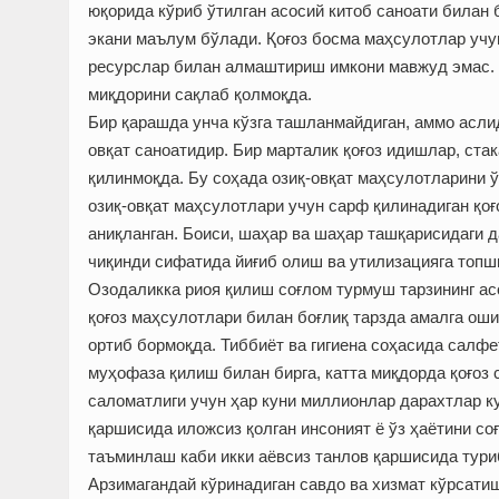
юқорида кўриб ўтилган асосий китоб саноати билан 
экани маълум бўлади. Қоғоз босма маҳсулотлар учу
ресурслар билан алмаштириш имкони мавжуд эмас. Ш
миқдорини сақлаб қолмоқда.
Бир қарашда унча кўзга ташланмайдиган, аммо аслид
овқат саноатидир. Бир марталик қоғоз идишлар, стак
қилинмоқда. Бу соҳада озиқ-овқат маҳсулотларини 
озиқ-овқат маҳсулотлари учун сарф қилинадиган қо
аниқланган. Боиси, шаҳар ва шаҳар ташқарисидаги 
чиқинди сифатида йиғиб олиш ва утилизацияга топ
Озодаликка риоя қилиш соғлом турмуш тарзининг а
қоғоз маҳсулотлари билан боғлиқ тарзда амалга оши
ортиб бормоқда. Тиббиёт ва гигиена соҳасида салфе
муҳофаза қилиш билан бирга, катта миқдорда қоғоз 
саломатлиги учун ҳар куни миллионлар дарахтлар к
қаршисида иложсиз қолган инсоният ё ўз ҳаётини со
таъминлаш каби икки аёвсиз танлов қаршисида тури
Арзимагандай кўринадиган савдо ва хизмат кўрсатиш