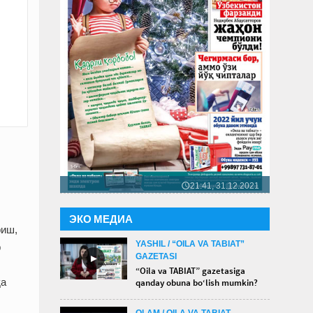
21:41, 31.12.2021
🕔
ЭКО МЕДИА
риш,
YASHIL / “OILA VA TABIAT”
р
GAZETASI
►
“Oila va TABIAT” gazetasiga
қа
qanday obuna bo‘lish mumkin?
OLAM / OILA VA TABIAT