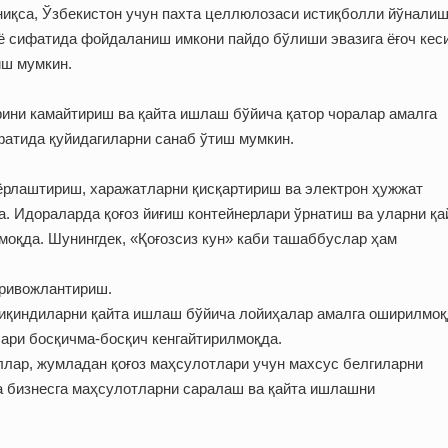
иқса, Ўзбекистон учун пахта целлюлозаси истиқболли йўнали
 сифатида фойдаланиш имкони пайдо бўлиши эвазига ёғоч кес
иш мумкин.
рини камайтириш ва қайта ишлаш бўйича қатор чоралар амалга
фатида қуйидагиларни санаб ўтиш мумкин.
ъёрлаштириш, харажатларни қисқартириш ва электрон ҳужжат
. Идораларда қоғоз йиғиш контейнерлари ўрнатиш ва уларни қа
оқда. Шунинг­дек, «Қоғозсиз кун» каби ташаббуслар ҳам
 ривожлантириш.
чиқиндиларни қайта ишлаш бўйича лойиҳалар амалга оширилмоқ
лари босқичма-босқич кенгайтирилмоқда.
ллар, жумладан қоғоз маҳсулотлари учун махсус белгиларни
а бизнесга маҳсулотларни саралаш ва қайта ишлашни