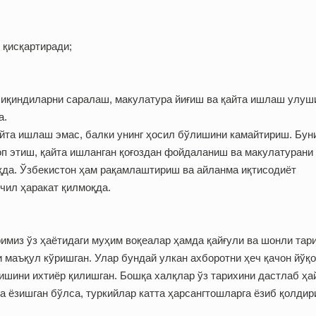
 қисқартиради;
 чиқиндиларни саралаш, макулатура йиғиш ва қайта ишлаш улуш
а.
айта ишлаш эмас, балки унинг ҳосил бўлишини камайтириш. Бун
оп этиш, қайта ишланган қоғоздан фойдаланиш ва макулатурани
қда. Ўзбекистон ҳам рақамлаштириш ва айланма иқтисодиёт
чил ҳаракат қилмоқда.
имиз ўз ҳаётидаги муҳим воқеалар ҳамда қайғули ва шонли тар
 маъқул кўришган. Улар бундай улкан ахборотни ҳеч қачон йўқ
лишини ихтиёр қилишган. Бошқа халқлар ўз тарихини дастлаб ҳа
зга ёзишган бўлса, туркийлар катта ҳарсангтошларга ёзиб қолди