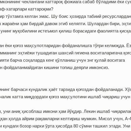
мконининг чеклангани каттароқ фожиага сабаб бўладими ёки су
вф-хатарлари каттароқми?
ир тўхтамга келган эмас. Шу боис ҳозирда табиий ресурслардан
 жараёни ҳам бирдай давом этиб келяпти. Шулардан бири, эҳт
а унинг муқобилини истеъмол қилиш борасидаги фаолиятга қисқа
дан ёки қоғоз маҳсулотларидан фойданалишга тўғри келмоқда. Ёз
мманинг эҳтиёжи тушадиган шахсий гигиена воситаларигача қоғ
яти барча соҳаларда кенг қўлланиш учун энг қулай воситага
ан фойдаланмайдиган кишини топиш деярли имконсиз.
ининг барчаси кундалик ҳаёт тарзида қоғоздан фойдаланади. Хў
чалик катта миқдордаги қоғоз маҳсулотини ишлаб чиқариш учун
, уни аниқ ҳисоблаш имкони ҳам йўқдир. Лекин ишлаб чиқарила
ққан ҳолда айрим рақамларни келтириш мумкин. Мисол учун, А-
и кундаги бозор нархи ўрта ҳисобда 80 сўмни ташкил этади. Уни