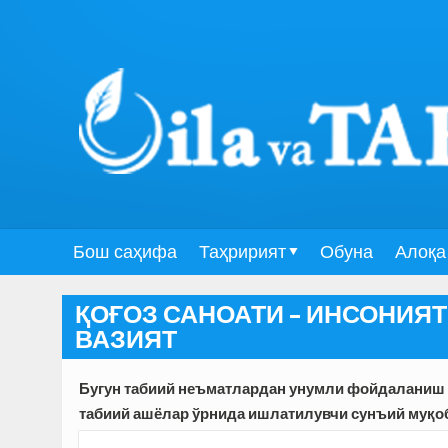
Бош саҳифа
Таҳририят
Обуна
Алоқа
ҚОҒОЗ САНОАТИ – ИНСОНИЯ
ВАЗИЯТ
Бугун табиий неъматлардан унумли фойдаланиш э
табиий ашёлар ўрнида ишлатилувчи сунъий муқоб