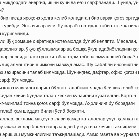
а миқдордаги энергия, ишчи кучи ва ёғоч сарфланади. Шунда, ў
и?
бир пасда яроқсиз ҳолга келиб қоладиган бир варақ қоғоз ортид
 турибди. Энг ачинарлиси, бу жараён ортидан табиатга етказила
м кўрилмайди.
или йўқ хомашё сифатида истеъмолда бўлиб келяпти. Масалан, 
дарсликлар, ўқув қўлланмалар ва бошқа ўқув адабиётларини қо
ялар асосида электрон китоблар ҳам тобора оммалашиб бораётг
тўлиқ алмаштириш имкони мавжуд эмас. Шу сабабли инсониятни
з захирасини талаб қилмоқда. Шунингдек, дафтар, офис қоғози 
 сарф бўлмоқда.
и қоғоз маҳсулотларига бўлган талабнинг янада ўсишига олиб к
идан ке­йин бундай талаб кескин кучайгани кузатилган. Картон
нг-минглаб тонна қоғоз сарф бўлмоқда. Аҳолининг бу борадаги
 талаб ҳам шиддат билан ўсиб боряпти.
аллар, реклама маҳсулотлари ҳамда каталоглар учун ҳам катта
мутахассислар босма нашрлардан буткул воз кечиш таклифини
га эришиш мумкинлигини таъкидлашади. Аммо газета ва журнал