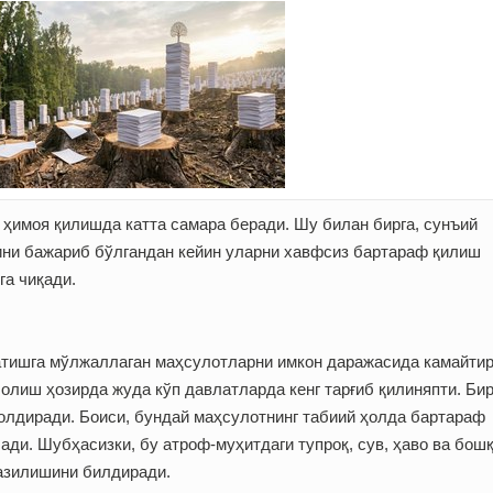
ҳимоя қилишда катта самара беради. Шу билан бирга, сунъий
ини бажариб бўлгандан кейин уларни хавфсиз бартараф қилиш
а чиқади.
атишга мўлжаллаган маҳсулотларни имкон даражасида камайти
 олиш ҳозирда жуда кўп давлатларда кенг тарғиб қилиняпти. Би
олдиради. Боиси, бундай маҳсулотнинг табиий ҳолда бартараф
ади. Шубҳасизки, бу атроф-муҳитдаги тупроқ, сув, ҳаво ва бош
казилишини билдиради.