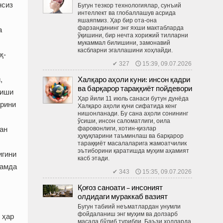
нсиз
Бугун тезкор технологиялар, сунъий
интеллект ва глобаллашув асрида
яшаяпмиз. Ҳар бир ота-она
фарзандининг энг яхши мактабларда
а
ўқишини, бир нечта хорижий тилларни
мукаммал билишини, замонавий
касбларни эгаллашини хоҳлайди.
қ-
✔ 327 🕔 15:39, 09.07.2026
Халқаро аҳоли куни: инсон қадри
,
ва барқарор тараққиёт пойдевори
тиши
Ҳар йили 11 июль санаси бутун дунёда
арини
Халқаро аҳоли куни сифатида кенг
нишонланади. Бу сана аҳоли сонининг
ўсиши, инсон саломатлиги, оила
фаровонлиги, хотин-қизлар
ан
ҳуқуқларини таъминлаш ва барқарор
тараққиёт масалаларига жамоатчилик
эътиборини қаратишда муҳим аҳамият
игини
касб этади.
ҳамда
✔ 343 🕔 15:35, 09.07.2026
Қоғоз саноати – инсоният
олдидаги мураккаб вазият
Бугун табиий неъматлардан унумли
фойдаланиш энг муҳим ва долзарб
 ҳар
масала бўлиб турибди. Баъзи ҳолларда