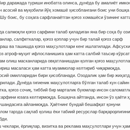
бир даражада туриши инобатга олинса, дунёда бу амалиёт имко
н асосий ва муқобили йўқ хомашё ҳисоб­лангани боис уни бошқа
у боис, бу соҳага сарфланаётган қоғоз хомашёси ўзининг катт
а салмоқли қоғоз сарфини талаб қиладиган яна бир соҳа бу ози
анлар, салфеткалар, қоғоз қоплар учун бир талай қоғоз сарф
ўраш ва ташишда қоғоз маҳсулотлари кенг ишлатилади. Афсуски
ғоз атроф-муҳит ифлосланишига ҳам катта салбий таъсир кўрса
дам олиш масканларида овқатланишдан қолган қоғоз маҳсулотл
шириш масаласи ҳам катта муаммолар келтириб чиқармоқда.
сосий омилларидан бири ҳисобланади. Озодалик ҳам бир жиҳатд
рилади. Дунёда гигиеник маҳсулотларга бўлган талаб кун сайин
тка, қоғоз сочиқ, тиббий бир марталик буюмлар инсон саломатл
сарфини юзага келтирмоқда. Бошқача айтганда, инсон ўз ҳаёти 
ушандасига айланмоқда. Ҳаётнинг бундай бешафқат қонуни
ғлом тарзда сақлаб қолиш ёки табиий ресурслар барқарорлигини
бди.
 чеклари, ёрлиқлар, визитка ва реклама маҳсулотлари учун ҳам