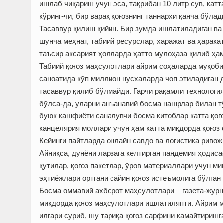
ишлаб чиқариш учун эса, тақрибан 10 литр сув, катт
кўринг-чи, бир варақ қоғознинг таннархи қанча бўлад
Тасаввур қилиш қийин. Бир зумда ишлатиладиган ва 
шунча меҳнат, табиий ресурслар, харажат ва ҳаракат
таъсир аксарият ҳолларда ҳатто мулоҳаза қилиб ҳа
Табиий қоғоз маҳсулотлари айрим соҳаларда муқоб
саноатида кўп миллион нусхаларда чоп этиладиган 
тасаввур қилиб бўлмайди. Гарчи рақамли технологи
бўлса-да, уларни анъанавий босма нашрлар билан 
буюк кашфиёти саналувчи босма китоблар катта қоғо
канцелярия моллари учун ҳам катта миқдорда қоғоз
Кейинги пайтларда онлайн савдо ва логистика ривож
Айниқса, дунёни ларзага келтирган пандемия ҳодисас
қутилар, қоғоз пакетлар, ўров материаллари учун ми
эҳтиёжлари ортгани сайин қоғоз истеъмолига бўлган
Босма оммавий ахборот маҳсулотлари – газета-журн
миқдорда қоғоз маҳсулотлари ишлатиляпти. Айрим 
илгари суриб, шу тариқа қоғоз сарфини камайтириш