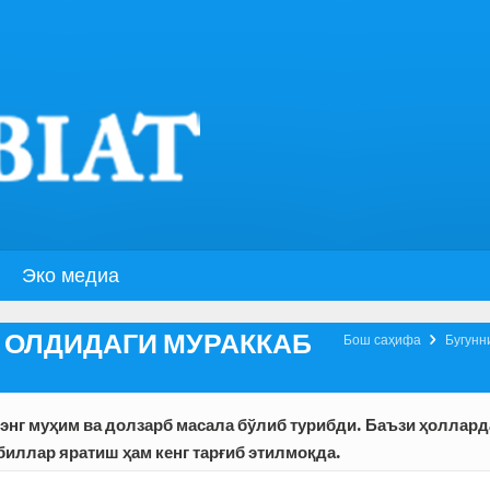
Эко медиа
Т ОЛДИДАГИ МУРАККАБ

Бош саҳифа
Бугунн
нг муҳим ва долзарб масала бўлиб турибди. Баъзи ҳоллард
иллар яратиш ҳам кенг тарғиб этилмоқда.