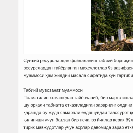
Сунъий ресурслардан фойдаланиш табиий борлиқни 
ресурслардан тайёрланган маҳсулотлар ўз вазифас
муаммоси ҳам жиддий масала сифатида кун тартибиг
Табиий мувозанат муаммоси
Полиэтилин хомашёдан тайёрланиб, бир марта ишл
шу орқали табиатга етказиладиган зарарнинг олдини
қарашда бу жуда самарали ёндашувдай таассурот қ
қилиниши учун баъзан бир неча юз йиллар керак бўл
тирик мавжудотлар учун асрлар давомида зарар ет