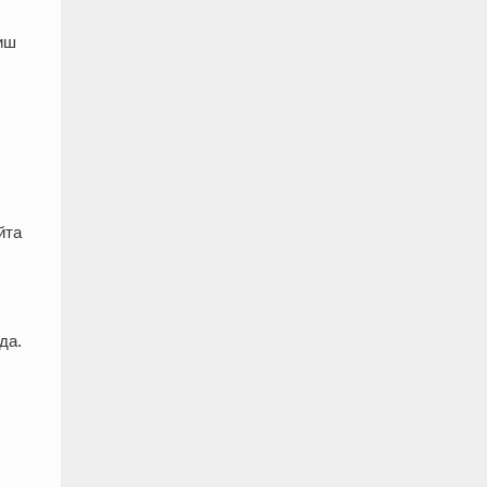
ш
иш
йта
да.