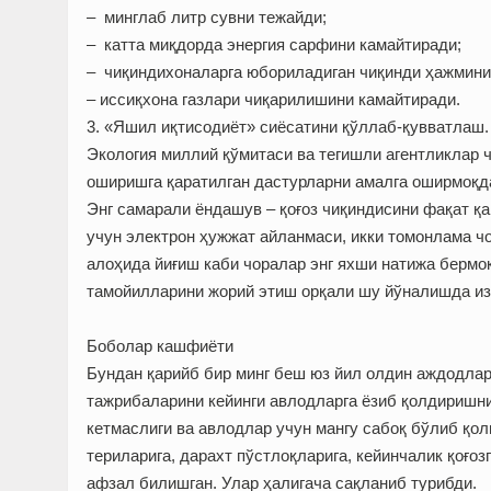
– минглаб литр сувни тежайди;
– катта миқдорда энергия сарфини камайтиради;
– чиқиндихоналарга юбориладиган чиқинди ҳажмини
– иссиқхона газлари чиқарилишини камайтиради.
3. «Яшил иқтисодиёт» сиёсатини қўллаб-қувватлаш.
Экология миллий қўмитаси ва тегишли агентликлар
оширишга қаратилган дастурларни амалга оширмоқд
Энг самарали ёндашув – қоғоз чиқиндисини фақат қ
учун электрон ҳужжат айланмаси, икки томонлама ч
алоҳида йиғиш каби чоралар энг яхши натижа бермо
тамойилларини жорий этиш орқали шу йўналишда из
Боболар кашфиёти
Бундан қарийб бир минг беш юз йил олдин аждодлар
тажрибаларини кейинги авлодларга ёзиб қолдиришни
кетмаслиги ва авлодлар учун мангу сабоқ бўлиб қо
териларига, дарахт пўстлоқларига, кейинчалик қоғо
афзал билишган. Улар ҳалигача сақланиб турибди.