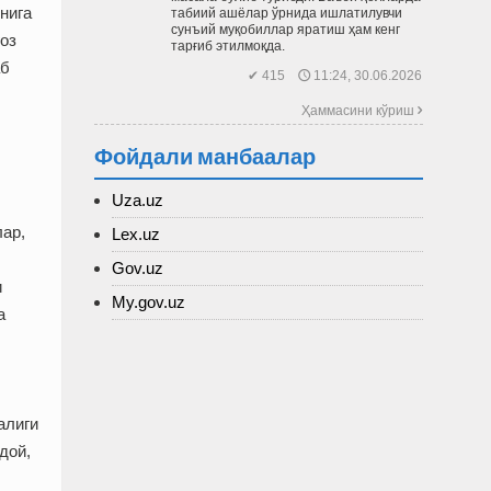
нига
табиий ашёлар ўрнида ишлатилувчи
сунъий муқобиллар яратиш ҳам кенг
ғоз
тарғиб этилмоқда.
аб
✔ 415 🕔 11:24, 30.06.2026
Ҳаммасини кўриш 
Фойдали манбаалар
Uza.uz
лар,
Lex.uz
Gov.uz
и
My.gov.uz
а
алиги
дой,