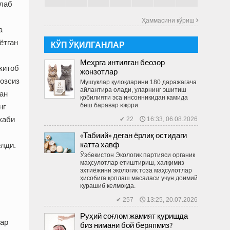
йлаб
Ҳаммасини кўриш 
а
ётган
КЎП ЎҚИЛГАНЛАР
Меҳрга интилган беозор
китоб
жонзотлар
ғозсиз
Мушуклар қулоқларини 180 даражагача
айлантира олади, уларнинг эшитиш
ан
қобилияти эса инсонникидан камида
беш баравар юқори.
нг
каби
✔ 22 🕔 16:33, 06.08.2026
«Табиий» деган ёрлиқ остидаги
катта хавф
елди.
Ўзбекистон Экологик партияси органик
маҳсулотлар етиштириш, халқимиз
эҳтиёжини экологик тоза маҳсулотлар
ҳисобига қоплаш масаласи учун доимий
курашиб келмоқда.
✔ 257 🕔 13:25, 20.07.2026
Руҳий соғлом жамият қуришда
лар
биз нимани бой беряпмиз?