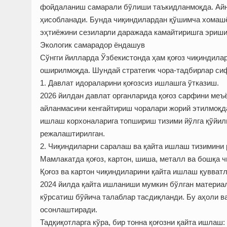
фойдаланиш самарали бўлиши таъкидланмоқда. Айн
ҳисобланади. Бунда чиқиндилардан қўшимча хомашё
эҳтиёжини сезиларли даражада камайтиришга эриш
Экологик самарадор ёндашув
Сўнгги йилларда Ўзбекистонда ҳам қоғоз чиқиндила
оширилмоқда. Шундай стратегик чора-тадбирлар си
1. Давлат идораларини қоғозсиз ишлашга ўтказиш.
2026 йилдан давлат органларида қоғоз сарфини ме
айланмасини кенгайтириш чоралари жорий этилмоқда
ишлаш корхоналарига топшириш тизими йўлга қўйилм
режалаштирилган.
2. Чиқиндиларни саралаш ва қайта ишлаш тизимини
Мамлакатда қоғоз, картон, шиша, металл ва бошқа 
Қоғоз ва картон чиқиндиларини қайта ишлаш қувват
2024 йилда қайта ишланиши мумкин бўлган материа
кўрсатиш бўйича талаблар тасдиқланди. Бу аҳоли в
осонлаштиради.
Тадқиқотларга кўра, бир тонна қоғозни қайта ишлаш: