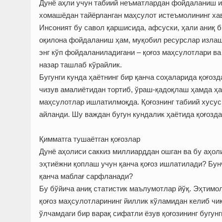
Дунё аҳли учун табиий неъматлардан фойдаланиш и
хомашёдан тайёрланган маҳсулот истеъмолининг ха
Инсоният бу савол қаршисида, афсуски, ҳали аниқ б
оқилона фойдаланиш ҳам, муқобил ресурслар излаш
энг кўп фойдаланиладигани – қоғоз маҳсулотлари в
назар ташлаб кўрайлик.
Бугунги кунда ҳаётнинг бир қанча соҳаларида қоғоз
чизув амалиётидан тортиб, ўраш-қадоқлаш ҳамда ҳа
маҳсулотлар ишлатилмоқда. Қоғознинг табиий хусуси
айланди. Шу важдан бугун кундалик ҳаётида қоғозд
Қимматга тушаётган қоғозлар
Дунё аҳолиси саккиз миллиарддан ошган ва бу аҳол
эҳтиёжни қоплаш учун қанча қоғоз ишлатилади? Бун
қанча маблағ сарфланади?
Бу бўйича аниқ статистик маълумотлар йўқ. Эҳтимол
қоғоз маҳсулотларининг йиллик кўламидан келиб чи
ўлчамдаги бир варақ сифатли ёзув қоғозининг бугунг