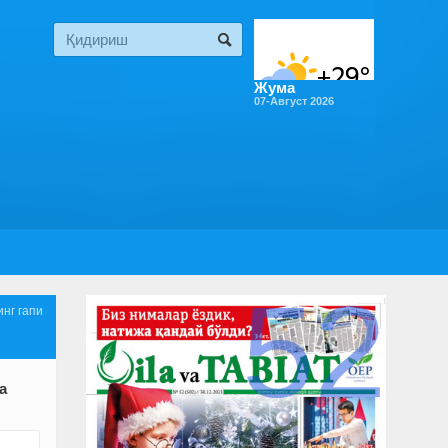
Жума
07-Август 2026
52
инг гапи
а