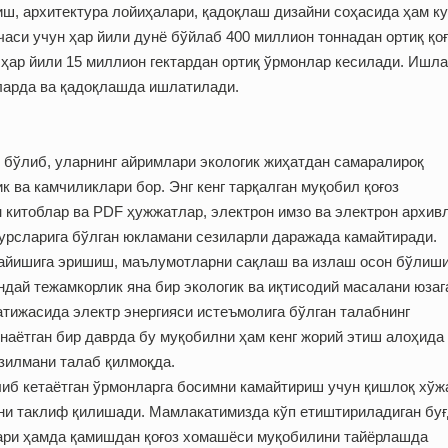
иш, архитектура лойиҳалари, қадоқлаш дизайни соҳасида ҳам ку
часи учун ҳар йили дунё бўйлаб 400 миллион тоннадан ортиқ қо
ҳар йили 15 миллион гектардан ортиқ ўрмонлар кесилади. Ишл
сларда ва қадоқлашда ишлатилади.
 бўлиб, уларнинг айримлари экологик жиҳатдан самаралироқ
к ва камчиликлари бор. Энг кенг тарқалган муқобил қоғоз
 китоблар ва PDF ҳужжатлар, электрон имзо ва электрон архив
урсларига бўлган юкламани сезиларли даражада камайтиради.
айишига эришиш, маълумотларни сақлаш ва излаш осон бўлиш
дай тежамкорлик яна бир экологик ва иқтисодий масалани юзаг
атижасида электр энергияси истеъмолига бўлган талабнинг
инаётган бир даврда бу муқобилни ҳам кенг жорий этиш алоҳида
зилмани талаб қилмоқда.
иб кетаётган ўрмонларга босимни камайтириш учун қишлоқ хўж
и таклиф қилишади. Мамлакатимизда кўп етиштириладиган буғ
лари ҳамда қамишдан қоғоз хомашёси муқобилини тайёрлашда