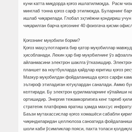
куни катта миқдорда қоғоз ишлатилмоқда. Расм чиз
минглаб тонна қоғоз сарф этилмоқда. Буларнинг бар
ишлаб чиқарилади. Глобал эҳтиёжни қондириш учун 
чиқарилган барча қоғознинг 40 фоизгача қисми офи
Қоғознинг муқобили борми?
Қоғоз маҳсулотларига бир қатор муқобиллар мавжуд
ҳисобланади. Лекин ҳар бир муқобилнинг ўз афзалли
айланмасини электрон шаклга ўтказишдир. Электрон
планшет ва ноутбукларда қайдлар юритиш қоғоз рес
Мазкур муқобилдан фойдаланишда қоғоз сарфи кам
эътироф этиладиган ютуқлардан саналади. Аммо бун
келтиради. Бу электрон қурилмаларнинг кўпайиши н
ортишидир. Энергия тежамкорлигига кенг тарғиб қил
стратегик платформа яратиш ҳамда махсус инфрату
Баъзи мутахассислар қоғоз хомашёси сабабли қирил
чиқиндиларидан целлюлоза саноатида фойдаланишн
шоли каби ўсимликлар пояси, пахта толаси қолдиқ