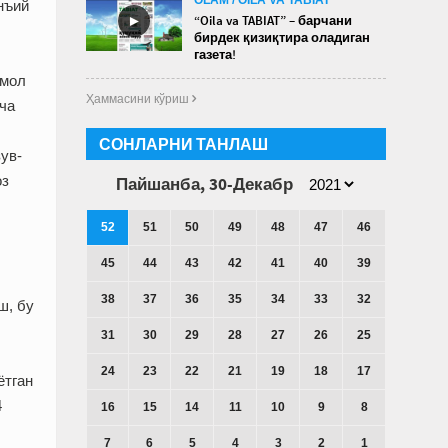
нъий
►
“Oila va TABIAT” – барчани
бирдек қизиқтира оладиган
газета!
имол
Ҳаммасини кўриш 
ча
СОНЛАРНИ ТАНЛАШ
ув-
оз
Пайшанба, 30-Декабр
52
51
50
49
48
47
46
45
44
43
42
41
40
39
38
37
36
35
34
33
32
ш, бу
31
30
29
28
27
26
25
24
23
22
21
19
18
17
ётган
4
16
15
14
11
10
9
8
7
6
5
4
3
2
1