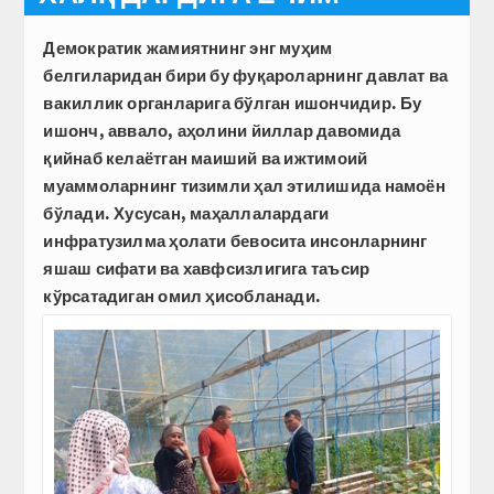
Демократик жамиятнинг энг муҳим
белгиларидан бири бу фуқароларнинг давлат ва
вакиллик органларига бўлган ишончидир. Бу
ишонч, аввало, аҳолини йиллар давомида
қийнаб келаётган маиший ва ижтимоий
муаммоларнинг тизимли ҳал этилишида намоён
бўлади. Хусусан, маҳаллалардаги
инфратузилма ҳолати бевосита инсонларнинг
яшаш сифати ва хавфсизлигига таъсир
кўрсатадиган омил ҳисобланади.