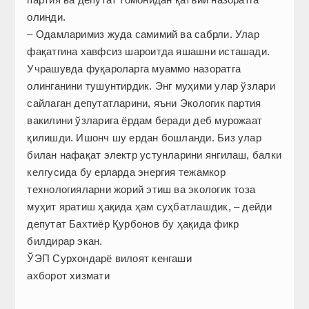
олинди.
– Одамларимиз жуда самимий ва сабрли. Улар
фақатгина хавфсиз шароитда яшашни исташади.
Учрашувда фуқароларга муаммо назоратга
олинганини тушунтирдик. Энг муҳими улар ўзлари
сайлаган депутатларини, яъни Экологик партия
вакилини ўзларига ёрдам беради деб мурожаат
қилишди. Ишонч шу ердан бошланди. Биз улар
билан нафақат электр устунларини янгилаш, балки
келгусида бу ерларда энергия тежамкор
технологияларни жорий этиш ва экологик тоза
муҳит яратиш ҳақида ҳам суҳбатлашдик, – дейди
депутат Бахтиёр Қурбонов бу ҳақида фикр
билдирар экан.
ЎЭП Сурхондарё вилоят кенгаши
ахборот хизмати