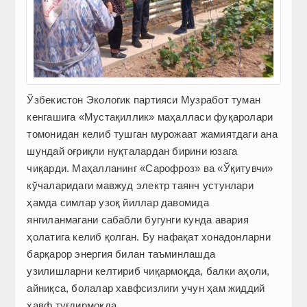
Ўзбекистон Экологик партияси Музработ туман
кенгашига «Мустақиллик» маҳалласи фуқаролари
томонидан келиб тушган мурожаат жамиятдаги ана
шундай оғриқли нуқталардан бирини юзага
чиқарди. Маҳалланинг «Сарофроз» ва «Ўқитувчи»
кўчаларидаги мавжуд электр таянч устунлари
ҳамда симлар узоқ йиллар давомида
янгиланмагани сабабли бугунги кунда авария
ҳолатига келиб қолган. Бу нафақат хонадонларни
барқарор энергия билан таъминлашда
узилишларни келтириб чиқармоқда, балки аҳоли,
айниқса, болалар хавфсизлиги учун ҳам жиддий
хавф туғдирмоқда.