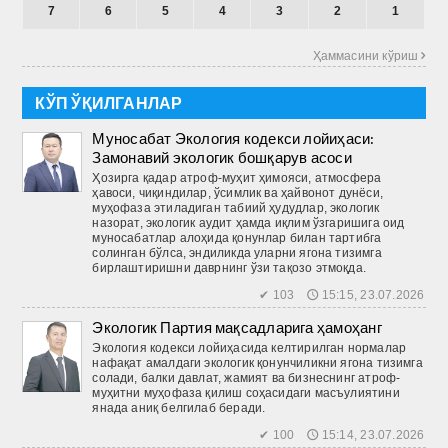
7
6
5
4
3
2
1
Ҳаммасини кўриш 
КЎП ЎҚИЛГАНЛАР
Муносабат Экология кодекси лойиҳаси:
Замонавий экологик бошқарув асоси
Ҳозирга қадар атроф-муҳит ҳимояси, атмосфера
ҳавоси, чиқиндилар, ўсимлик ва ҳайвонот дунёси,
муҳофаза этиладиган табиий ҳудудлар, экологик
назорат, экологик аудит ҳамда иқлим ўзгаришига оид
муносабатлар алоҳида қонунлар билан тартибга
солинган бўлса, эндиликда уларни ягона тизимга
бирлаштиришни даврнинг ўзи тақозо этмоқда.
✔ 103 🕔 15:15, 23.07.2026
Экологик Партия мақсадларига ҳамоҳанг
Экология кодекси лойиҳасида келтирилган нормалар
нафақат амалдаги экологик қонунчиликни ягона тизимга
солади, балки давлат, жамият ва бизнеснинг атроф-
муҳитни муҳофаза қилиш соҳасидаги масъ­улиятини
янада аниқ белгилаб беради.
✔ 100 🕔 15:14, 23.07.2026