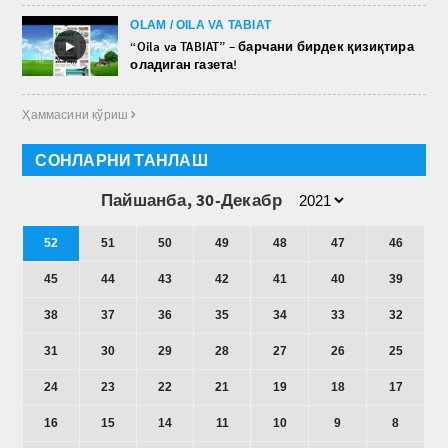
OLAM / OILA VA TABIAT
►
“Oila va TABIAT” – барчани бирдек қизиқтира
оладиган газета!
Ҳаммасини кўриш 
СОНЛАРНИ ТАНЛАШ
Пайшанба, 30-Декабр
52
51
50
49
48
47
46
45
44
43
42
41
40
39
38
37
36
35
34
33
32
31
30
29
28
27
26
25
24
23
22
21
19
18
17
16
15
14
11
10
9
8