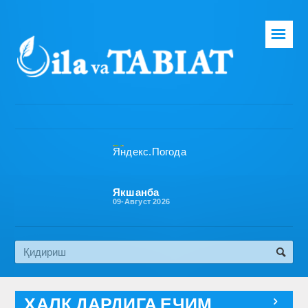
☰
Бош саҳифа
Таҳририят
Газета ҳақида
Раҳбарият
Бўлимлар
Якшанба
09-Август 2026
Обуна
Алоқа
Эко медиа
ХАЛҚ ДАРДИГА ЕЧИМ
