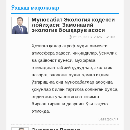
Ўхшаш мақолалар
Муносабат Экология кодекси
лойиҳаси: Замонавий
экологик бошқарув асоси
🕔15:15, 23.07.2026
✔103
Ҳозирга қадар атроф-муҳит ҳимояси,
атмосфера ҳавоси, чиқиндилар, ўсимлик
ва ҳайвонот дунёси, муҳофаза
этиладиган табиий ҳудудлар, экологик
назорат, экологик аудит ҳамда иқлим
ўзгаришига оид муносабатлар алоҳида
қонунлар билан тартибга солинган бўлса,
эндиликда уларни ягона тизимга
бирлаштиришни даврнинг ўзи тақозо
этмоқда.
Батафсил

Экологик Партия