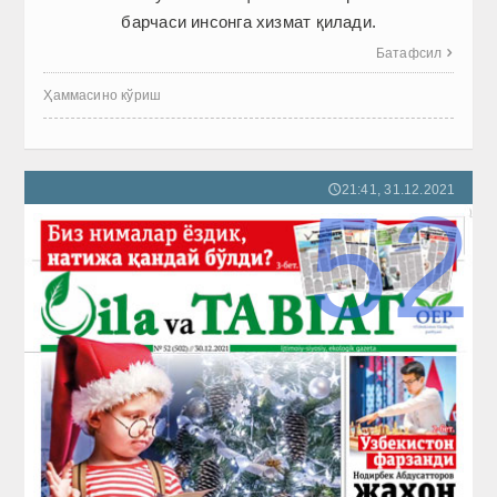
барчаси инсонга хизмат қилади.
Батафсил

Ҳаммасино кўриш
21:41, 31.12.2021
🕔
52