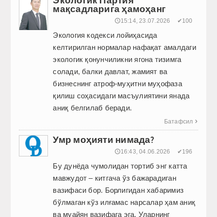
мақсадларига ҳамоҳанг
🕔15:14, 23.07.2026
✔100
Экология кодекси лойиҳасида
келтирилган нормалар нафақат амалдаги
экологик қонунчиликни ягона тизимга
солади, балки давлат, жамият ва
бизнеснинг атроф-муҳитни муҳофаза
қилиш соҳасидаги масъ­улиятини янада
аниқ белгилаб беради.
Батафсил

Умр моҳияти нимада?
🕔16:43, 04.06.2026
✔196
Бу дунёда чумолидан тортиб энг катта
мавжудот – китгача ўз бажарадиган
вазифаси бор. Борлигидан хабаримиз
бўлмаган кўз илғамас нарсалар ҳам аниқ
ва муайян вазифага эга. Уларнинг