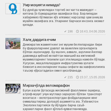
Умр моҳияти нимада?
Бу дунёда чумолидан тортиб энг катта мавжудот –
китгача ўз бажарадиган вазифаси бор. Борлигидан
хабаримиз бўлмаган кўз илғамас нарсалар ҳам аниқ ва
муайян вазифага эга. Уларнинг барчаси инсонга хизмат
қилади.
✔ 196 🕔 16:43, 04.06.2026
Халқ дардига ечим
Демократик жамиятнинг энг муҳим белгиларидан бири
бу фуқароларнинг давлат ва вакиллик органларига
бўлган ишончидир. Бу ишонч, аввало, аҳолини йиллар
давомида қийнаб келаётган маиший ва ижтимоий
муаммоларнинг тизимли ҳал этилишида намоён бўлади.
Хусусан, маҳаллалардаги инфратузилма ҳолати
бевосита инсонларнинг яшаш сифати ва хавфсизлигига
таъсир кўрсатадиган омил ҳисобланади.
✔ 235 🕔 15:37, 15.05.2026
Мирзачўлда веломарафон
Бугун аҳоли ўртасида жисмоний фаолликни ошириш,
атроф-муҳит учун мутлақо зарарсиз бўлган транспорт
воситаси – велотранспортдан фойдаланишни кенг
оммалаштириш долзарб аҳамиятга эга. Ўзбекистон
Экологик партияси бу йўлдаги барча саъй-
ҳаракатларни фаол қўллаб-қувватланмоқда.