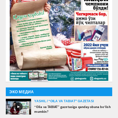
ЭКО МЕДИА
YASHIL / “OILA VA TABIAT” GAZETASI
►
“Oila va TABIAT” gazetasiga qanday obuna bo‘lish
mumkin?