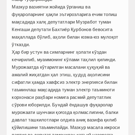
Мазкур вазиятни жойида ўрганиш ва
фуқароларнинг ҳақли эътирозларига ечим топиш
мақсадида халқ депутатлари Музработ туман
Кенгаши депутати Бахтиёр Қурбонов бевосита
маҳаллада бўлиб, аҳоли билан юзма-юз мулоқот
ўтказди.
Ҳар бир устун ва симларнинг ҳолати кўздан
кечирилиб, муаммонинг кўлами таҳлил қилинди.
Мурожаатда кўтарилган масалани ҳуқуқий ва
амалий жиҳатдан ҳал этиш, ҳудуд аҳолисини
сифатли ҳамда хавфсиз электр энергияси билан
таъминлаш мақсадида туман электр таъминоти
корхонаси раҳбари номига расмий депутатлик
сўрови юборилди. Бундай ёндашув фуқаролар
мурожаати шунчаки қоғозда қолмаслигини, балки
давлат ташкилотлари олдига аниқ вазифа қилиб
қўйилишини таъминлайди. Мазкур масала ижроси
партия ва депутат томонидан қатъий назоратга