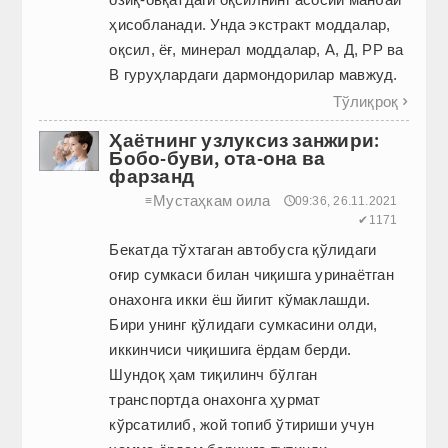
ҳисобланади. Унда экстракт моддалар,
оқсил, ёғ, минерал моддалар, А, Д, РР ва
В гуруҳлардаги дармондорилар мавжуд.
Тўлиқроқ

Ҳаётнинг узлуксиз занжири:
Бобо-буви, ота-она ва
фарзанд
Мустаҳкам оила
≡
🕔09:36, 26.11.2021
✔1171
Бекатда тўхтаган автобусга қўлидаги
оғир сумкаси билан чиқишга уринаётган
онахонга икки ёш йигит кўмаклашди.
Бири унинг қўлидаги сумкасини олди,
иккинчиси чиқишига ёрдам берди.
Шундоқ ҳам тиқилинч бўлган
транспортда онахонга ҳурмат
кўрсатилиб, жой топиб ўтириши учун