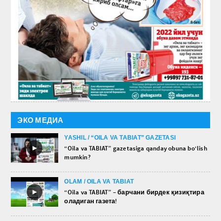
ЭКО МЕДИА
YASHIL / “OILA VA TABIAT” GAZETASI
►
“Oila va TABIAT” gazetasiga qanday obuna bo‘lish
mumkin?
OLAM / OILA VA TABIAT
►
“Oila va TABIAT” – барчани бирдек қизиқтира
оладиган газета!