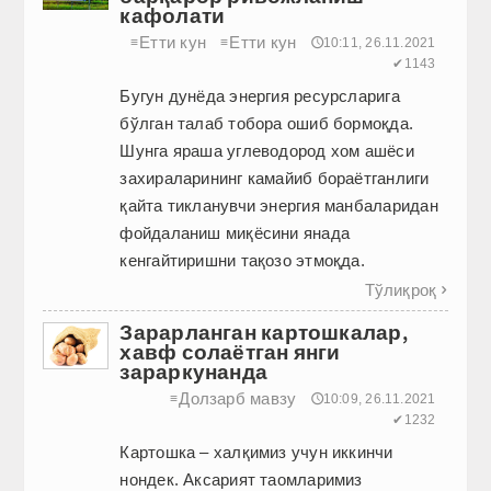
кафолати
Етти кун
Етти кун
≡
≡
🕔10:11, 26.11.2021
✔1143
Бугун дунёда энергия ресурс­ларига
бўлган талаб тобора ошиб бормоқда.
Шунга яраша углеводород хом ашёси
захираларининг камайиб бораётганлиги
қайта тикланувчи энергия манбаларидан
фойдаланиш миқёсини янада
кенгайтиришни тақозо этмоқда.
Тўлиқроқ

Зарарланган картошкалар,
хавф солаётган янги
зараркунанда
Долзарб мавзу
≡
🕔10:09, 26.11.2021
✔1232
Картошка – халқимиз учун иккинчи
нондек. Аксарият таомларимиз