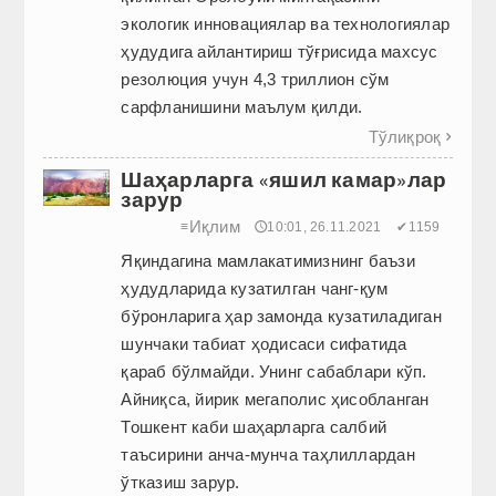
экологик инновациялар ва технологиялар
ҳудудига айлантириш тўғрисида махсус
резолюция учун 4,3 триллион сўм
сарфланишини маълум қилди.
Тўлиқроқ

Шаҳарларга «яшил камар»лар
зарур
Иқлим
≡
🕔10:01, 26.11.2021
✔1159
Яқиндагина мамлакатимизнинг баъзи
ҳудудларида кузатилган чанг-қум
бўронларига ҳар замонда кузатиладиган
шунчаки табиат ҳодисаси сифатида
қараб бўлмайди. Унинг сабаблари кўп.
Айниқса, йирик мегаполис ҳисобланган
Тошкент каби шаҳарларга салбий
таъсирини анча-мунча таҳлиллардан
ўтказиш зарур.