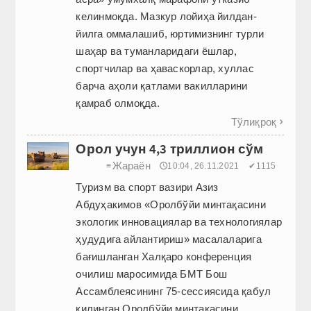
келинмоқда. Мазкур лойиҳа йилдан-
йилга оммалашиб, юртимизнинг турли
шаҳар ва туманларидаги ёшлар,
спортчилар ва ҳаваскорлар, хуллас
барча аҳоли қатлами вакилларини
қамраб олмоқда.
Тўлиқроқ

Орол учун 4,3 триллион сўм
Жараён
≡
🕔10:04, 26.11.2021
✔1115
Туризм ва спорт вазири Азиз
Абдуҳакимов «Оролбўйи минтақасини
экологик инновациялар ва технологиялар
ҳудудига айлантириш» масалаларига
бағишланган Халқаро конференция
очилиш маросимида БМТ Бош
Ассамблеясининг 75-сессиясида қабул
қилинган Оролбўйи минтақасини