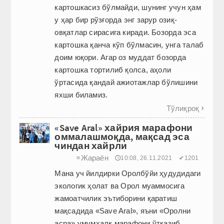
картошкасиз бўлмайди, шунинг учун ҳам
у ҳар бир рўзғорда энг зарур озиқ-
овқатлар сирасига киради. Бозорда эса
картошка қанча кўп бўлмасин, унга талаб
доим юқори. Агар оз муддат бозорда
картошка тортилиб қолса, аҳоли
ўртасида қандай ажиотажлар бўлишини
яхши биламиз.
Тўлиқроқ

«Save Aral» хайрия марафони
оммалашмоқда, мақсад эса
чиндан хайрли
Жараён
≡
🕔10:08, 26.11.2021
✔1201
Мана уч йилдирки Оролбўйи ҳудудидаги
экологик ҳолат ва Орол муаммосига
жамоатчилик эътиборини қаратиш
мақсадида «Save Aral», яъни «Oролни
асра» умумхалқ марафони ўтказиб