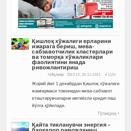
Қишлоқ хўжалиги ерларини
ижарага бериш, мева-
сабзавотчилик кластерлари
ва томорқа хўжаликлари
фаолиятини янада
ривожлантириш
Иқлим
≡
🕔10:12, 26.11.2021
✔1151
Жорий йил 1 декабрдан Қишлоқ хўжалиги
жамғармаси томонидан мева-сабзавот
етиштирувчиларни имтиёзли кредитлаш
йўлга қўйилади.
Тўлиқроқ

Қайта тикланувчи энергия –
барқарор ривожланиш