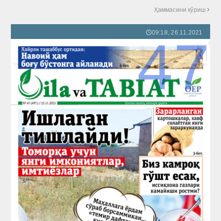
Ҳаммасини кўриш

09:18, 26.11.2021
🕔
47