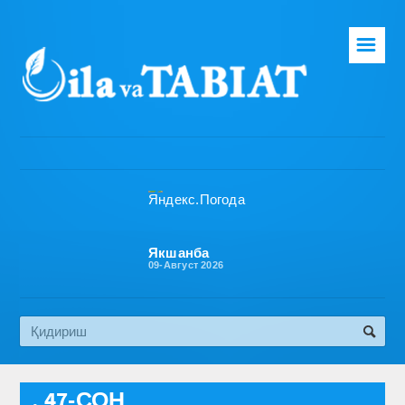
☰
Бош саҳифа
Таҳририят
Газета ҳақида
Раҳбарият
Бўлимлар
Якшанба
09-Август 2026
Обуна
Алоқа
Эко медиа
, 47-СОН