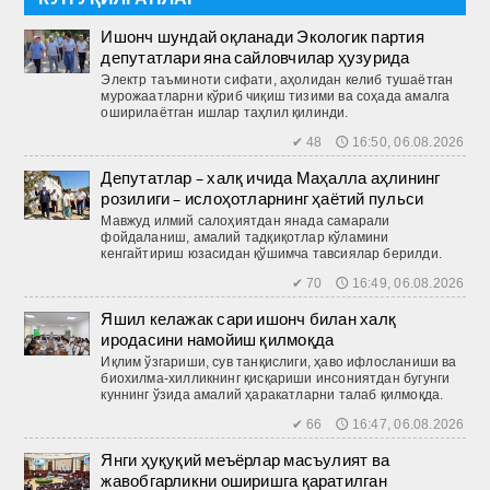
Ишонч шундай оқланади Экологик партия
депутатлари яна сайловчилар ҳузурида
Электр таъминоти сифати, аҳолидан келиб тушаётган
мурожаатларни кўриб чиқиш тизими ва соҳада амалга
оширилаётган ишлар таҳлил қилинди.
✔ 48 🕔 16:50, 06.08.2026
Депутатлар – халқ ичида Маҳалла аҳлининг
розилиги – ислоҳотларнинг ҳаётий пульси
Мавжуд илмий салоҳиятдан янада самарали
фойдаланиш, амалий тадқиқотлар кўламини
кенгайтириш юзасидан қўшимча тавсиялар берилди.
✔ 70 🕔 16:49, 06.08.2026
Яшил келажак сари ишонч билан халқ
иродасини намойиш қилмоқда
Иқлим ўзгариши, сув танқислиги, ҳаво ифлосланиши ва
биохилма-хилликнинг қисқариши инсониятдан бугунги
куннинг ўзида амалий ҳаракатларни талаб қилмоқда.
✔ 66 🕔 16:47, 06.08.2026
Янги ҳуқуқий меъёрлар масъулият ва
жавобгарликни оширишга қаратилган