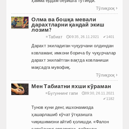
ҳамма ёрдам беришга тутинди.
Тўлиқроқ

Олма ва бошқа мевали
дарахтларни қандай экиш
лозим?
Табиат
≡
🕔09:35, 26.11.2021
✔1401
Дарахт экиладиган чуқурчани олдиндан
ковламанг, имкони борича бу чуқурчалар
дарахт экилаётган вақтда ковланиши
мақсадга мувофиқ.
Тўлиқроқ

Мен Табиатни яхши кўраман
Бугуннинг гапи
≡
🕔09:30, 26.11.2021
✔1182
Тунов куни денг, ишхонамизда
ҳашарлашиб кўчат ўтқазишга
чиқишимизни айтиб қолишди. «Фалон
сапхўзнинг ерларига», дейишди.