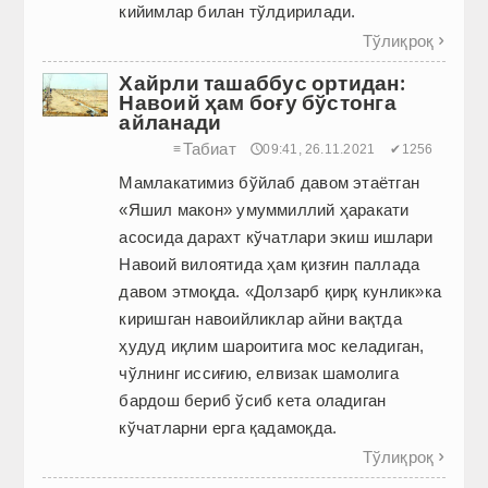
кийимлар билан тўлдирилади.
Тўлиқроқ

Хайрли ташаббус ортидан:
Навоий ҳам боғу бўстонга
айланади
Табиат
≡
🕔09:41, 26.11.2021
✔1256
Мамлакатимиз бўйлаб давом этаётган
«Яшил макон» умуммиллий ҳаракати
асосида дарахт кўчатлари экиш ишлари
Навоий вилоятида ҳам қизғин паллада
давом этмоқда. «Долзарб қирқ кунлик»ка
киришган навоийликлар айни вақтда
ҳудуд иқлим шароитига мос келадиган,
чўлнинг иссиғию, елвизак шамолига
бардош бериб ўсиб кета оладиган
кўчатларни ерга қадамоқда.
Тўлиқроқ
