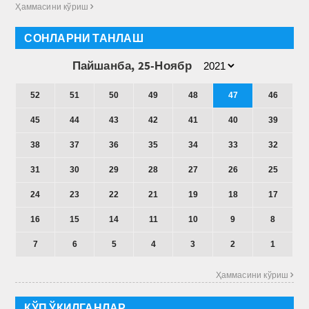
Ҳаммасини кўриш 
СОНЛАРНИ ТАНЛАШ
Пайшанба, 25-Ноябр
52
51
50
49
48
47
46
45
44
43
42
41
40
39
38
37
36
35
34
33
32
31
30
29
28
27
26
25
24
23
22
21
19
18
17
16
15
14
11
10
9
8
7
6
5
4
3
2
1
Ҳаммасини кўриш 
КЎП ЎҚИЛГАНЛАР