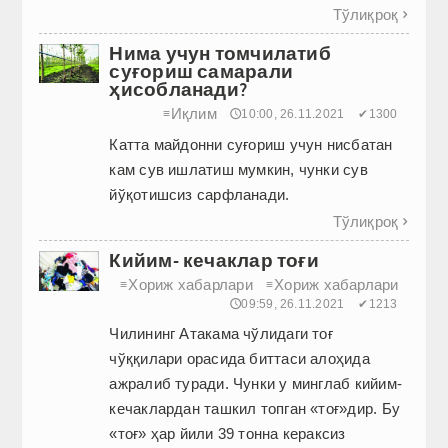
Тўлиқроқ

Нима учун томчилатиб
суғориш самарали
ҳисобланади?
Иқлим
≡
🕔10:00, 26.11.2021
✔1300
Катта майдонни суғориш учун нисбатан
кам сув ишлатиш мумкин, чунки сув
йўқотишсиз сарфланади.
Тўлиқроқ

Кийим- кечаклар тоғи
Хориж хабарлари
Хориж хабарлари
≡
≡
🕔09:59, 26.11.2021
✔1213
Чилининг Атакама чўлидаги тоғ
чўққилари орасида биттаси алоҳида
ажралиб туради. Чунки у минглаб кийим-
кечаклардан ташкил топган «тоғ»дир. Бу
«тоғ» ҳар йили 39 тонна кераксиз