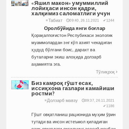
«Яшил макон» умуммиллий
лойиҳаси инсон қадри,
халқимиз саломатлиги учун
Табиат
≡
🕔09:40, 26.11.2021
✔1244
Оролбўйида янги боғлар
Қорақалпоғистон Респубикаси экологик
муаммолардан энг кўп азият чекадиган
ҳудуд бўлгани боис, дарахт ва
буталарни экиш алоҳида долзарб
аҳамиятга эга.
Тўлиқроқ

Биз камроқ гўшт есак,
иссиқхона газлари камайиши
ростми?
Долзарб мавзу
≡
🕔09:37, 26.11.2021
✔1186
Гўшт овқатланиш рационида муҳим ўрин
тутади ва инсон истеъмол қиладиган
озиқ-овқатдаги оқсилнинг асосий манбаи