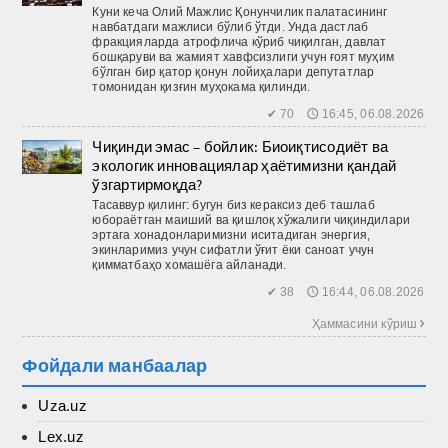
Куни кеча Олий Мажлис Қонунчилик палатасининг
навбатдаги мажлиси бўлиб ўтди. Унда дастлаб
фракцияларда атрофлича кўриб чиқилган, давлат
бошқаруви ва жамият хавфсизлиги учун ғоят муҳим
бўлган бир қатор қонун лойиҳалари депутатлар
томонидан қизғин муҳокама қилинди.
✔ 70 🕔 16:45, 06.08.2026
Чиқинди эмас – бойлик: Биоиқтисодиёт ва
экологик инновациялар ҳаётимизни қандай
ўзгартирмоқда?
Тасаввур қилинг: бугун биз кераксиз деб ташлаб
юбораётган маиший ва қиш­лоқ хўжалиги чиқиндилари
эртага хонадонларимизни иситадиган энергия,
экинларимиз учун сифатли ўғит ёки саноат учун
қимматбаҳо хомашёга айланади.
✔ 38 🕔 16:44, 06.08.2026
Ҳаммасини кўриш 
Фойдали манбаалар
Uza.uz
Lex.uz