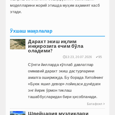
моделларини жорий этишда муҳим аҳамият касб
этади.
Ўхшаш мақолалар
Дарахт экиш иқлим
инқирозига ечим бўла
оладими?
🕔13:23, 20.07.2026
✔95
Сўнгги йилларда кўплаб давлатлар
оммавий дарахт экиш дастурларини
амалга оширмоқда. Бу борада Хитойнинг
«Буюк яшил девор» лойиҳаси дунёдаги
энг йирик ўрмон тиклаш
ташаббусларидан бири ҳисобланади.
Батафсил

Швейцария музликлари