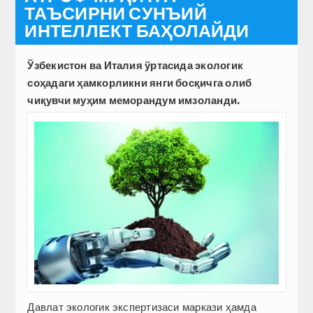
ТАЪСИРНИ СУНЪИЙ
ИНТЕЛЛЕКТ БАҲОЛАЙДИ
Ўзбекистон ва Италия ўртасида экологик
соҳадаги ҳамкорликни янги босқичга олиб
чиқувчи муҳим меморандум имзоланди.
Давлат экологик экспертизаси маркази ҳамда