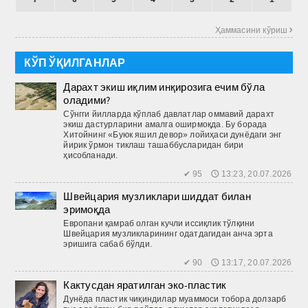
Ҳаммасини кўриш 
КЎП ЎҚИЛГАНЛАР
Дарахт экиш иқлим инқирозига ечим бўла
оладими?
Сўнгги йилларда кўплаб давлатлар оммавий дарахт
экиш дастурларини амалга оширмоқда. Бу борада
Хитойнинг «Буюк яшил девор» лойиҳаси дунёдаги энг
йирик ўрмон тиклаш ташаббусларидан бири
ҳисобланади.
✔ 95 🕔 13:23, 20.07.2026
Швейцария музликлари шиддат билан
эримоқда
Европани қамраб олган кучли иссиқлик тўлқини
Швейцария музликларининг одатдагидан анча эрта
эришига сабаб бўлди.
✔ 90 🕔 13:17, 20.07.2026
Кактусдан яратилган эко-пластик
Дунёда пластик чиқиндилар муаммоси тобора долзарб