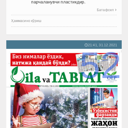
парчаланувчи пластикдир.
Батафсил

Ҳаммасино кўриш
21:41, 31.12.2021
🕔
52