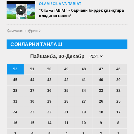
OLAM / OILA VA TABIAT
►
“Oila va TABIAT” – барчани бирдек қизиқтира
оладиган газета!
Ҳаммасини кўриш 
СОНЛАРНИ ТАНЛАШ
Пайшанба, 30-Декабр
52
51
50
49
48
47
46
45
44
43
42
41
40
39
38
37
36
35
34
33
32
31
30
29
28
27
26
25
24
23
22
21
19
18
17
16
15
14
11
10
9
8
7
6
5
4
3
2
1