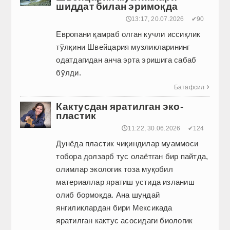
шиддат билан эримоқда
🕔13:17, 20.07.2026
✔90
Европани қамраб олган кучли иссиқлик
тўлқини Швейцария музликларининг
одатдагидан анча эрта эришига сабаб
бўлди.
Батафсил

Кактусдан яратилган эко-
пластик
🕔11:22, 30.06.2026
✔124
Дунёда пластик чиқиндилар муаммоси
тобора долзарб тус олаётган бир пайтда,
олимлар экологик тоза муқобил
материаллар яратиш устида изланиш
олиб бормоқда. Ана шундай
янгиликлардан бири Мексикада
яратилган кактус асосидаги биологик