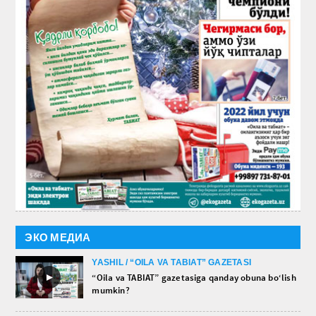
ЭКО МЕДИА
YASHIL / “OILA VA TABIAT” GAZETASI
►
“Oila va TABIAT” gazetasiga qanday obuna bo‘lish
mumkin?