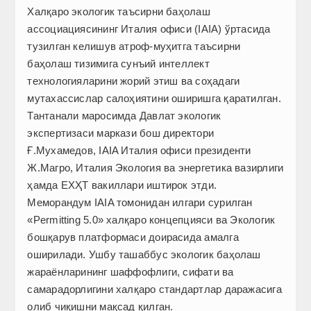
Халқаро экологик таъсирни баҳолаш
ассоциациясининг Италия офиси (IAIA) ўртасида
тузилган келишув атроф-муҳитга таъсирни
баҳолаш тизимига сунъий интеллект
технологияларини жорий этиш ва соҳадаги
мутахассислар салоҳиятини оширишга қаратилган.
Тантанали маросимда Давлат экологик
экспертизаси маркази бош директори
Ғ.Мухамедов, IAIA Италия офиси президенти
Ж.Магро, Италия Экология ва энергетика вазирлиги
ҳамда ЕХҲТ вакиллари иштирок этди.
Меморандум IAIA томонидан илгари сурилган
«Permitting 5.0» халқаро концепцияси ва Экологик
бошқарув платформаси доирасида амалга
оширилади. Ушбу ташаббус экологик баҳолаш
жараёнларининг шаффофлиги, сифати ва
самарадорлигини халқаро стандартлар даражасига
олиб чиқишни мақсад қилган.