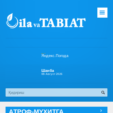
☰
Бош саҳифа
Таҳририят
Газета ҳақида
Раҳбарият
Бўлимлар
Шанба
08-Август 2026
Обуна
Алоқа
Эко медиа
АТРОФ-МУҲИТГА
