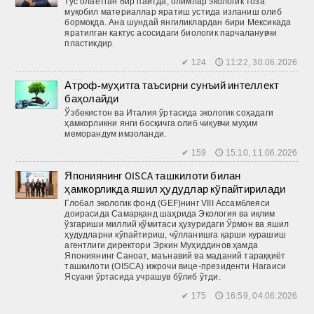
тус олаётган бир пайтда, олимлар экологик тоза
муқобил материаллар яратиш устида изланиш олиб
бормоқда. Ана шундай янгиликлардан бири Мексикада
яратилган кактус асосидаги биологик парчаланувчи
пластикдир.
✔ 124 🕔 11:22, 30.06.2026
Атроф-муҳитга таъсирни сунъий интеллект
баҳолайди
Ўзбекистон ва Италия ўртасида экологик соҳадаги
ҳамкорликни янги босқичга олиб чиқувчи муҳим
меморандум имзоланди.
✔ 159 🕔 15:10, 11.06.2026
Япониянинг OISCA ташкилоти билан
ҳамкорликда яшил ҳудудлар кўпайтирилади
Глобал экологик фонд (GEF)нинг VIII Ассамблеяси
доирасида Самарқанд шаҳрида Экология ва иқлим
ўзгариши миллий қўмитаси ҳузуридаги Ўрмон ва яшил
ҳудудларни кўпайтириш, чўлланишга қарши курашиш
агентлиги директори Эркин Муҳиддинов ҳамда
Япониянинг Саноат, маънавий ва маданий тараққиёт
ташкилоти (OISCA) ижрочи вице-президенти Нагаиси
Ясуаки ўртасида учрашув бўлиб ўтди.
✔ 175 🕔 16:59, 04.06.2026