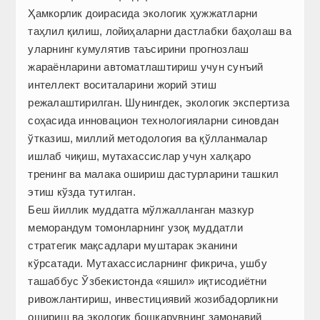
Ҳамкорлик доирасида экологик ҳужжатларни
таҳлил қилиш, лойиҳаларни дастлабки баҳолаш ва
уларнинг кумулятив таъсирини прогнозлаш
жараёнларини автоматлаштириш учун сунъий
интеллект воситаларини жорий этиш
режалаштирилган. Шунингдек, экологик экспертиза
соҳасида инновацион технологияларни синовдан
ўтказиш, миллий методология ва қўлланмалар
ишлаб чиқиш, мутахассислар учун халқаро
тренинг ва малака ошириш дастурларини ташкил
этиш кўзда тутилган.
Беш йиллик муддатга мўлжалланган мазкур
меморандум томонларнинг узоқ муддатли
стратегик мақсадлари муштарак эканини
кўрсатади. Мутахассисларнинг фикрича, ушбу
ташаббус Ўзбекистонда «яшил» иқтисодиётни
ривожлантириш, инвестициявий жозибадорликни
ошириш ва экологик бошқарувнинг замонавий