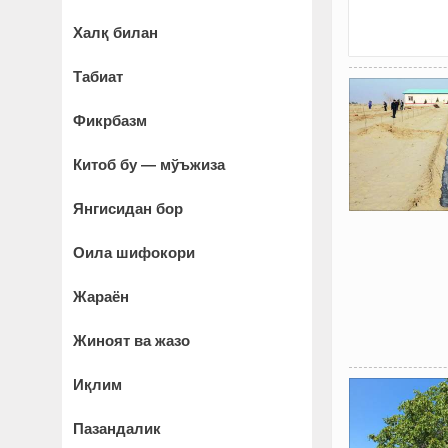
Халқ билан
Табиат
Фикрбазм
Китоб бу — мўъжиза
Янгисидан бор
Оила шифокори
Жараён
Жиноят ва жазо
Иқлим
Пазандалик