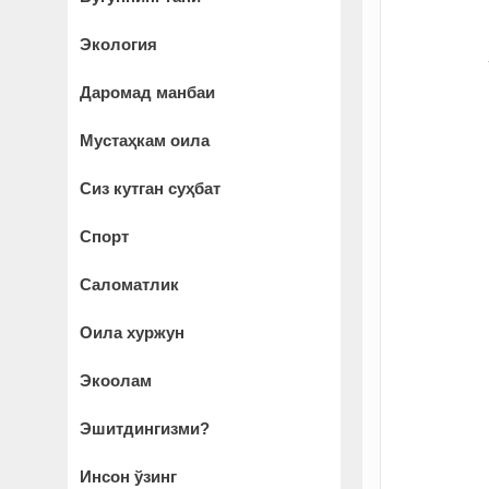
Экология
Даромад манбаи
Мустаҳкам оила
Сиз кутган суҳбат
Спорт
Саломатлик
Оила хуржун
Экоолам
Эшитдингизми?
Инсон ўзинг