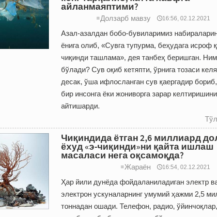
айланмаяптими?
Долзарб мавзу
≡
🕔16:56, 02.12.2021
Азал-азалдан бобо-бувиларимиз набиралари
ёнига олиб, «Сувга тупурма, беҳудага исроф 
чиқинди ташлама», дея танбеҳ беришган. Ни
бўлади? Сув оқиб кетяпти, ўрнига тозаси келя
десак, ўша ифлосланган сув қаергадир бориб,
бир инсонга ёки жониворга зарар келтиришини
айтишарди.
Тўл
Чиқиндида ётган 2,6 миллиард д
ёхуд «э-чиқинди»ни қайта ишлаш
масаласи нега оқсамоқда?
Жараён
≡
🕔16:54, 02.12.2021
Ҳар йили дунёда фойдаланиладиган электр в
электрон ускуналарнинг умумий ҳажми 2,5 ми
тоннадан ошади. Телефон, радио, ўйинчоқлар