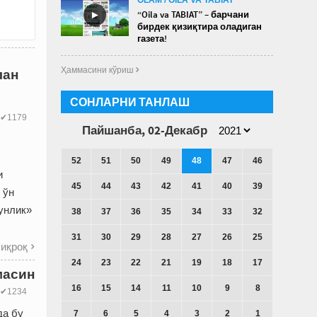
►
“Oila va TABIAT” – барчани
бирдек қизиқтира оладиган
газета!
Ҳаммасини кўриш 
лан
СОНЛАРНИ ТАНЛАШ
✔1179
Пайшанба, 02-Декабр
52
51
50
49
48
47
46
и
45
44
43
42
41
40
39
 ўн
кунлик»
38
37
36
35
34
33
32
31
30
29
28
27
26
25
иқроқ

24
23
22
21
19
18
17
масин
16
15
14
11
10
9
8
✔1234
да бу
7
6
5
4
3
2
1