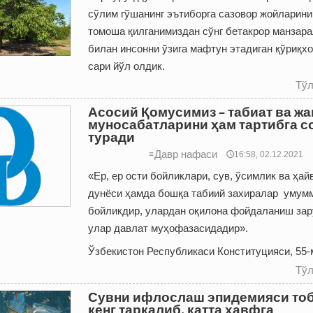
сўлим гўшанинг эътиборга сазовор жойларини
томоша қилганимиздан сўнг бетакрор манзар
билан инсонни ўзига мафтун этадиган қўриқх
сари йўл олдик.
Тўл
Асосий Қомусимиз – табиат ва ж
муносабатларини ҳам тартибга с
туради
Давр нафаси
≡
🕔16:58, 02.12.2021
«Ер, ер ости бойликлари, сув, ўсимлик ва ҳай
дунёси ҳамда бошқа табиий захиралар ­ умум
бойликдир, улардан оқилона фойдаланиш зар
улар давлат муҳофазасидадир».
Ўзбекистон Республикаси Конституцияси, 55
Тўл
Сувни ифлослаш эпидемияси то
кенг тарқалиб, катта хавфга