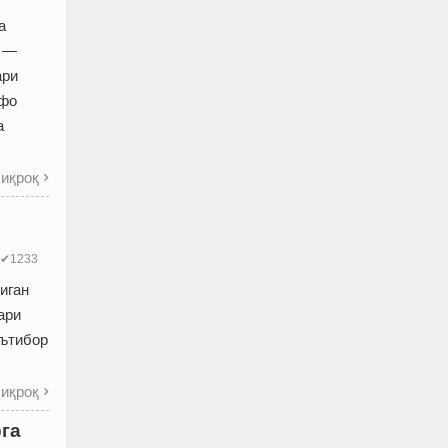
а
т —
ари
ффо
а
иқроқ

✔1233
иган
ари
эътибор
иқроқ

га