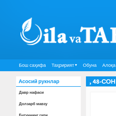
Бош саҳифа
Таҳририят
Обуна
Алоқа
Асосий рукнлар
, 48-СОН
Давр нафаси
Долзарб мавзу
Бугуннинг гапи