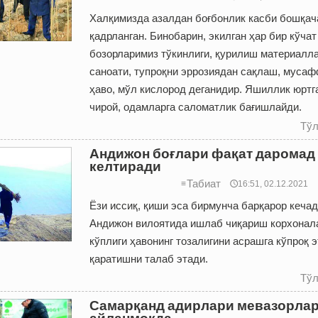
Халқимизда азалдан боғбонлик касби бошқач
қадрланган. Бинобарин, экилган ҳар бир кўча
бозорларимиз тўкинлиги, қурилиш материалл
саноати, тупроқни эррозиядан сақлаш, муса
ҳаво, мўл кислород деганидир. Яшиллик юртг
чирой, одамларга саломатлик бағишлайди.
Тўл
Андижон боғлари фақат даромад
келтиради
Табиат
≡
🕔16:51, 02.12.2021
Ёзи иссиқ, қиши эса бирмунча барқарор кечад
Андижон вилоятида ишлаб чиқариш корхонал
кўплиги ҳавонинг тозалигини асрашга кўпроқ 
қаратишни талаб этади.
Тўл
Самарқанд адирлари мевазорлар
айланмоқда