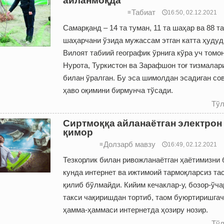
Табиат
≡
🕔16:50, 02.12.2021
Самарқанд – 14 та туман, 11 та шаҳар ва 88 та
шаҳарчани ўзида мужассам этган катта ҳудуд
Вилоят табиий географик ўрнига кўра уч томо
Нурота, Туркистон ва Зарафшон тоғ тизмалар
билан ўралган. Бу эса шимолдан эсадиган со
ҳаво оқимини бирмунча тўсади.
Тўл
Сиртмоққа айланаётган электрон
қимор
Долзарб мавзу
≡
🕔16:49, 02.12.2021
Тезкорлик билан ривожланаётган ҳаётимизни 
кунда интернет ва ижтимоий тармоқларсиз та
қилиб бўлмайди. Кийим кечаклар-у, бозор-ўча
такси чақиришдан тортиб, таом буюртиришга
ҳамма-ҳаммаси интернетда ҳозиру нозир.
Тўл