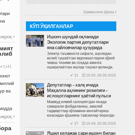
Ҳаммасини кўриш 
алари
она
КЎП ЎҚИЛГАНЛАР
Ишонч шундай оқланади
иқроқ

Экологик партия депутатлари
яна сайловчилар ҳузурида
амият
олиб
Электр таъминоти сифати, аҳолидан
келиб тушаётган мурожаатларни кўриб
чиқиш тизими ва соҳада амалга
✔1141
оширилаётган ишлар таҳлил қилинди.
вонот
✔ 31 🕔 16:50, 06.08.2026
миллий
Депутатлар – халқ ичида
Маҳалла аҳлининг розилиги –
ур ва
ислоҳотларнинг ҳаётий пульси
Мавжуд илмий салоҳиятдан янада
самарали фойдаланиш, амалий
-модда
тадқиқотлар кўламини кенгайтириш
юзасидан қўшимча тавсиялар берилди.
иқроқ

✔ 37 🕔 16:49, 06.08.2026
бора
Яшил келажак сари ишонч билан