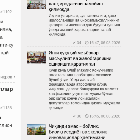
халқ иродасини намойиш
қилмоқда
✔1102
Иқлим ўзгариши, сув танқислиги, ҳаво
ифлосланиши ва биохилма-хилликнинг
ни
қисқариши инсониятдан бугунги куннинг
қилма,
ўзида амалий ҳаракатларни талаб
қилмоқда.
ма
✔ 34 🕔 16:47, 06.08.2026
пти-ку
Янги ҳуқуқий меъёрлар
 қай
масъулият ва жавобгарликни
оширишга қаратилган
Куни кеча Олий Мажлис Қонунчилик
палатасининг навбатдаги мажлиси
иқроқ

бўлиб ўтди. Унда дастлаб
фракцияларда атрофлича кўриб
оллар
чиқилган, давлат бошқаруви ва жамият
хавфсизлиги учун ғоят муҳим бўлган
бир қатор қонун лойиҳалари
депутатлар томонидан қизғин муҳокама
қилинди.
✔1138
✔ 36 🕔 16:45, 06.08.2026
а
ллион
Чиқинди эмас – бойлик:
Биоиқтисодиёт ва экологик
,
инновациялар ҳаётимизни