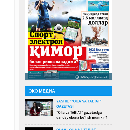
16:45, 02.12.2021
🕔
ЭКО МЕДИА
YASHIL / “OILA VA TABIAT”
GAZETASI
►
“Oila va TABIAT” gazetasiga
qanday obuna bo‘lish mumkin?
OLAM / OILA VA TABIAT