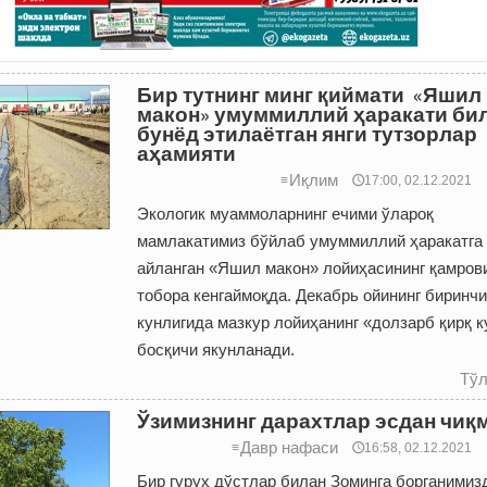
Бир тутнинг минг қиймати «Яшил
макон» умуммиллий ҳаракати би
бунёд этилаётган янги тутзорлар
аҳамияти
Иқлим
≡
🕔17:00, 02.12.2021
Экологик муаммоларнинг ечими ўлароқ
мамлакатимиз бўйлаб умуммиллий ҳаракатга
айланган «Яшил макон» лойиҳасининг қамров
тобора кенгаймоқда. Декабрь ойининг биринчи
кунлигида мазкур лойиҳанинг «долзарб қирқ 
босқичи якунланади.
Тўл
Ўзимизнинг дарахтлар эсдан чиқ
Давр нафаси
≡
🕔16:58, 02.12.2021
Бир гуруҳ дўстлар билан Зоминга борганимиз