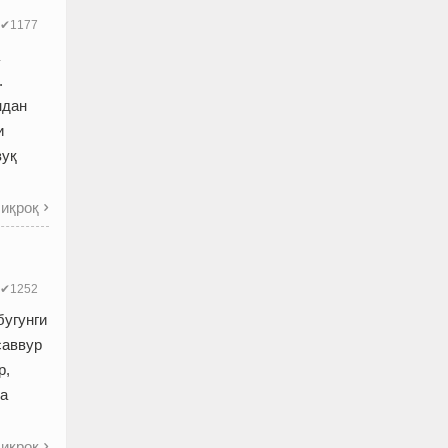
✔1177
.
ндан
и
вуқ
иқроқ

✔1252
бугунги
саввур
р,
ча
иқроқ
