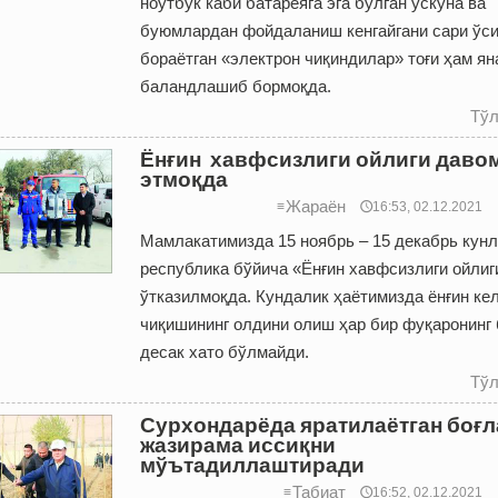
ноутбук каби батареяга эга бўлган ускуна ва
буюмлардан фойдаланиш кенгайгани сари ўс
бораётган «электрон чиқиндилар» тоғи ҳам ян
баландлашиб бормоқда.
Тўл
Ёнғин хавфсизлиги ойлиги даво
этмоқда
Жараён
≡
🕔16:53, 02.12.2021
Мамлакатимизда 15 ноябрь – 15 декабрь кун
республика бўйича «Ёнғин хавфсизлиги ойлиг
ўтказилмоқда. Кундалик ҳаётимизда ёнғин ке
чиқишининг олдини олиш ҳар бир фуқаронинг
десак хато бўлмайди.
Тўл
Сурхондарёда яратилаётган боғл
жазирама иссиқни
мўътадиллаштиради
Табиат
≡
🕔16:52, 02.12.2021