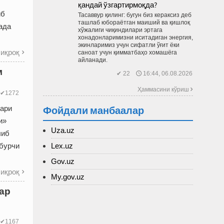
қандай ўзгартирмоқда?
иб
Тасаввур қилинг: бугун биз кераксиз деб
ташлаб юбораётган маиший ва қиш­лоқ
ада
хўжалиги чиқиндилари эртага
хонадонларимизни иситадиган энергия,
экинларимиз учун сифатли ўғит ёки
иқроқ
саноат учун қимматбаҳо хомашёга

айланади.
м
✔ 22 🕔 16:44, 06.08.2026
Ҳаммасини кўриш 
✔1272
Фойдали манбаалар
лари
и»
Uza.uz
либ
Lex.uz
 бурчи
Gov.uz
иқроқ

My.gov.uz
ар
✔1167