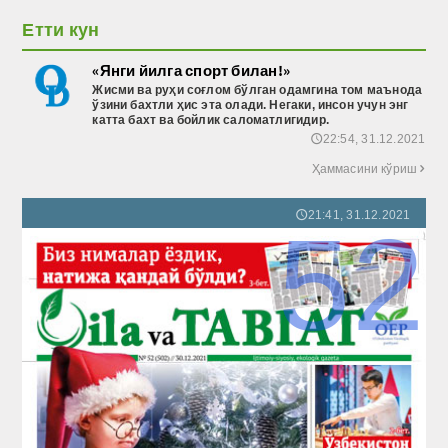
Етти кун
«Янги йилга спорт билан!»
Жисми ва руҳи соғлом бўлган одамгина том маънода
ўзини бахтли ҳис эта олади. Негаки, инсон учун энг
катта бахт ва бойлик саломатлигидир.
22:54, 31.12.2021
🕔
Ҳаммасини кўриш

21:41, 31.12.2021
🕔
52