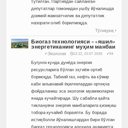
тутилган. Партиядан сайланган
депутатлар томонидан ушбу йўналишда
доимий жамоатчилик ва депутатлик
назорати олиб борилмоқда.
Тўлиқроқ

Биогаз технологияси – «яшил»
энергетиканинг муҳим манбаи
Экология
≡
🕔13:22, 20.07.2026
✔94
Бугунги кунда дунёда энергия
ресурсларига бўлган эҳтиёж ортиб
бормоқда. Табиий газ, нефть ва кўмир
каби анъанавий ёқилғилардан ортиқча
фойдаланиш эса экологик муаммоларни
янада кучайтиради. Шу сабабли қайта
тикланувчи энергия манбаларига қизиқиш
тобора кучайиб бораяпти. Бу борада
истиқболли йўналишлардан бири бўлган
биогаз технологияси алоҳида аҳамиятга