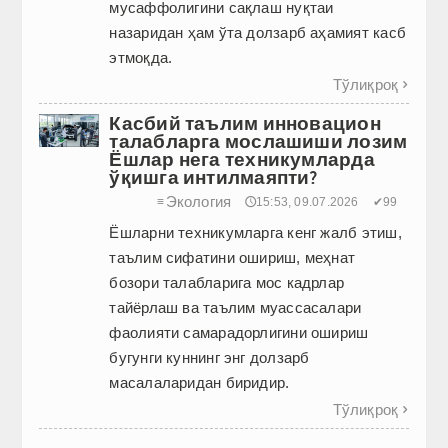
мусаффолигини сақлаш нуқтаи
назаридан ҳам ўта долзарб аҳамият касб
этмоқда.
Тўлиқроқ

Касбий таълим инновацион
талабларга мослашиши лозим
Ёшлар нега техникумларда
ўқишга интилмаяпти?
Экология
≡
🕔15:53, 09.07.2026
✔99
Ёшларни техникумларга кенг жалб этиш,
таълим сифатини ошириш, меҳнат
бозори талабларига мос кадрлар
тайёрлаш ва таълим муассасалари
фаолияти самарадорлигини ошириш
бугунги куннинг энг долзарб
масалаларидан биридир.
Тўлиқроқ
