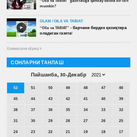
►
“Oila va TABIAT” gazetasiga qanday obuna bo‘lish
mumkin?
OLAM / OILA VA TABIAT
►
“Oila va TABIAT” – барчани бирдек қизиқтира
оладиган газета!
Ҳаммасини кўриш 
СОНЛАРНИ ТАНЛАШ
Пайшанба, 30-Декабр
52
51
50
49
48
47
46
45
44
43
42
41
40
39
38
37
36
35
34
33
32
31
30
29
28
27
26
25
24
23
22
21
19
18
17