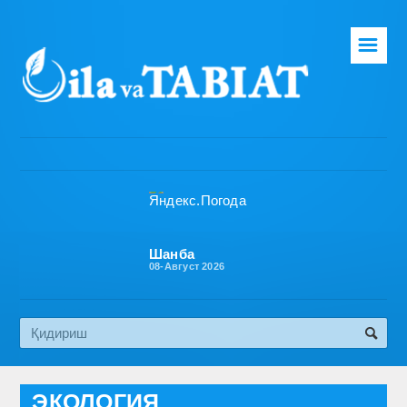
☰
Бош саҳифа
Таҳририят
Газета ҳақида
Раҳбарият
Бўлимлар
Шанба
08-Август 2026
Обуна
Алоқа
Эко медиа
ЭКОЛОГИЯ