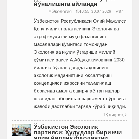
йўналишига айланди
Экология
≡
🕔10:55, 30.07.2026
✔87
Ўзбекистон Республикаси Олий Мажлиси
Қонунчилик палатасининг Экология ва
атроф-муҳитни муҳофаза қилиш
масалалари қўмитаси томонидан
Экология ва иқлим ўзгариши миллий
қўмитаси раиси А.Абдуҳакимовнинг 2030
йилгача бўлган даврда аҳолининг
экологик маданиятини юксалтириш
концепцияси ижросини таъминлаш
борасида амалга оширилаётган ишлар
юзасидан юборилган парламент сўровига
жавоби дастлабки тарзда кўриб чиқилди.
Тўлиқроқ

Ўзбекистон Экологик
партияси: Ҳудудлар биринчи
ярим йиллик фаолиятни