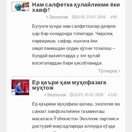
Нам салфетка қулайликми ёки
хавф?
Экология
≡
🕔15:05, 23.07.2026
✔85
Бугунги кунда нам салфеткалар деярли
ҳар бир хонадонда топилади. Чақалоқ
парвариши, сафар, ишхона ёки
овқатланишдан олдин қўлни тозалаш –
бундай вазиятларда у энг қулай
воситалардан бири ҳисоб­ланади.
Тўлиқроқ

Ер қаъри ҳам муҳофазага
муҳтож
Экология
≡
🕔13:25, 20.07.2026
✔102
Ер қаърини муҳофаза қилиш, экология ва
саноат хавфсизлигини таъминлаш
масаласи Ўзбекистон Экологик партияси
дастурий мақсадларида алоҳида кўзда