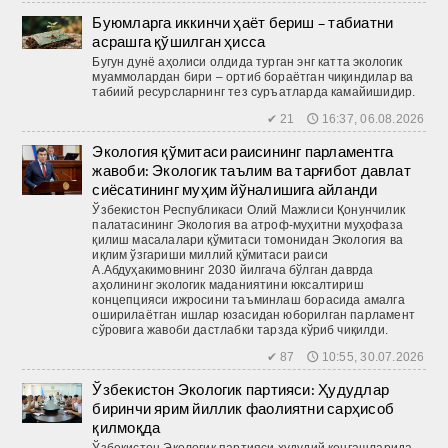
Буюмларга иккинчи ҳаёт бериш – табиатни
асрашга қўшилган ҳисса
Бугун дунё аҳолиси олдида турган энг катта экологик
муаммолардан бири – ортиб бораётган чиқиндилар ва
табиий ресурсларнинг тез суръатларда камайишидир.
✔ 21 🕔 16:37, 06.08.2026
Экология қўмитаси раисининг парламентга
жавоби: Экологик таълим ва тарғибот давлат
сиёсатининг муҳим йўналишига айланди
Ўзбекистон Республикаси Олий Мажлиси Қонунчилик
палатасининг Экология ва атроф-муҳитни муҳофаза
қилиш масалалари қўмитаси томонидан Экология ва
иқлим ўзгариши миллий қўмитаси раиси
А.Абдуҳакимовнинг 2030 йилгача бўлган даврда
аҳолининг экологик маданиятини юксалтириш
концепцияси ижросини таъминлаш борасида амалга
оширилаётган ишлар юзасидан юборилган парламент
сўровига жавоби дастлабки тарзда кўриб чиқилди.
✔ 87 🕔 10:55, 30.07.2026
Ўзбекистон Экологик партияси: Ҳудудлар
биринчи ярим йиллик фаолиятни сарҳисоб
қилмоқда