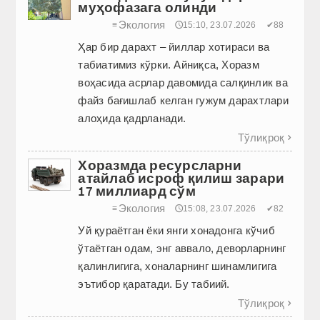
муҳофазага олинди
Экология
≡
🕔15:10, 23.07.2026
✔88
Ҳар бир дарахт – йиллар хотираси ва
табиатимиз кўрки. Айниқса, Хоразм
воҳасида асрлар давомида салқинлик ва
файз бағишлаб келган гужум дарахтлари
алоҳида қадрланади.
Тўлиқроқ

Хоразмда ресурсларни
атайлаб исроф қилиш зарари
17 миллиард сўм
Экология
≡
🕔15:08, 23.07.2026
✔82
Уй қураётган ёки янги хонадонга кўчиб
ўтаётган одам, энг аввало, деворларнинг
қалинлигига, хоналарнинг шинамлигига
эътибор қаратади. Бу табиий.
Тўлиқроқ
