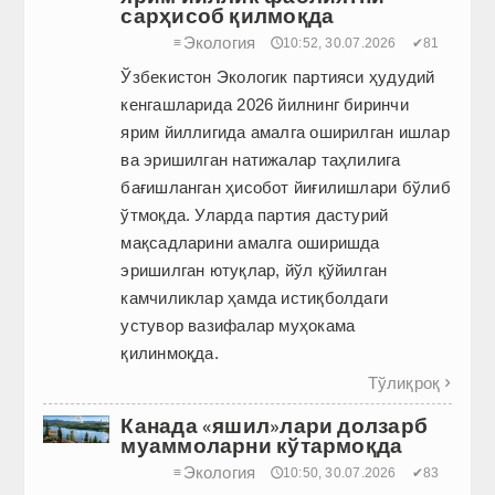
сарҳисоб қилмоқда
Экология
≡
🕔10:52, 30.07.2026
✔81
Ўзбекис­тон Экологик партияси ҳудудий
кенгашларида 2026 йилнинг биринчи
ярим йиллигида амалга оширилган ишлар
ва эришилган натижалар таҳлилига
бағишланган ҳисобот йиғилишлари бўлиб
ўтмоқда. Уларда партия дастурий
мақсадларини амалга оширишда
эришилган ютуқлар, йўл қў­йилган
камчиликлар ҳамда истиқболдаги
устувор вазифалар муҳокама
қилинмоқда.
Тўлиқроқ

Канада «яшил»лари долзарб
муаммоларни кўтармоқда
Экология
≡
🕔10:50, 30.07.2026
✔83