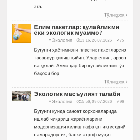
эга.
Тўлиқроқ

Елим пакетлар: қулайликми
ёки экологик муаммо?
Экология
≡
🕔13:16, 20.07.2026
✔75
Бугунги ҳаётимизни пластик пакетларсиз
тасаввур қилиш қийин. Улар енгил, арзон
ва қулай. Аммо ҳар бир қулайликнинг ўз
баҳоси бор.
Тўлиқроқ

Экологик масъулият талаби
Экология
≡
🕔15:56, 09.07.2026
✔96
Бугунги кунда саноат корхоналарида
ишлаб чиқариш жараёнларини
модернизация қилиш нафақат иқтисодий
самарадорлик, балки атроф-муҳит