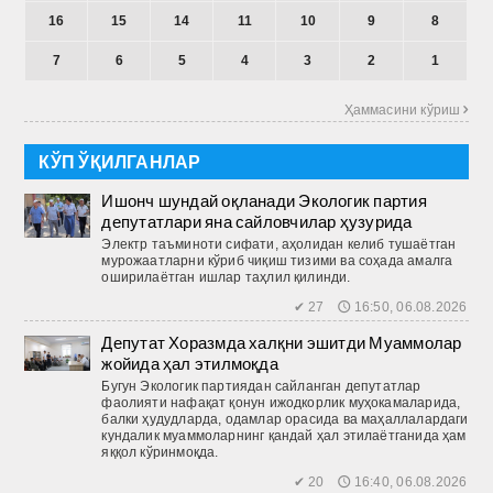
16
15
14
11
10
9
8
7
6
5
4
3
2
1
Ҳаммасини кўриш 
КЎП ЎҚИЛГАНЛАР
Ишонч шундай оқланади Экологик партия
депутатлари яна сайловчилар ҳузурида
Электр таъминоти сифати, аҳолидан келиб тушаётган
мурожаатларни кўриб чиқиш тизими ва соҳада амалга
оширилаётган ишлар таҳлил қилинди.
✔ 27 🕔 16:50, 06.08.2026
Депутат Хоразмда халқни эшитди Муаммолар
жойида ҳал этилмоқда
Бугун Экологик партиядан сайланган депутатлар
фаолияти нафақат қонун ижодкорлик муҳокамаларида,
балки ҳудудларда, одамлар орасида ва маҳаллалардаги
кундалик муаммоларнинг қандай ҳал этилаётганида ҳам
яққол кўринмоқда.
✔ 20 🕔 16:40, 06.08.2026