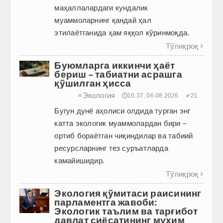
маҳаллалардаги кундалик
муаммоларнинг қандай ҳал
этилаётганида ҳам яққол кўринмоқда.
Тўлиқроқ

Буюмларга иккинчи ҳаёт
бериш – табиатни асрашга
қўшилган ҳисса
Экология
≡
🕔16:37, 06.08.2026
✔21
Бугун дунё аҳолиси олдида турган энг
катта экологик муаммолардан бири –
ортиб бораётган чиқиндилар ва табиий
ресурсларнинг тез суръатларда
камайишидир.
Тўлиқроқ

Экология қўмитаси раисининг
парламентга жавоби:
Экологик таълим ва тарғибот
давлат сиёсатининг муҳим