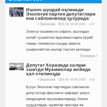
Ишонч шундай оқланади
Экологик партия депутатлари
яна сайловчилар ҳузурида
Экология
≡
🕔16:50, 06.08.2026
✔27
Электр таъминоти сифати, аҳолидан
келиб тушаётган мурожаатларни кўриб
чиқиш тизими ва соҳада амалга
оширилаётган ишлар таҳлил қилинди.
Тўлиқроқ

Депутат Хоразмда халқни
эшитди Муаммолар жойида
ҳал этилмоқда
Экология
≡
🕔16:40, 06.08.2026
✔20
Бугун Экологик партиядан сайланган
депутатлар фаолияти нафақат қонун
ижодкорлик муҳокамаларида, балки
ҳудудларда, одамлар орасида ва