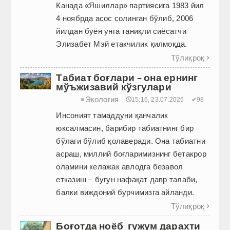
Канада «Яшиллар» партиясига 1983 йил
4 ноябрда асос солинган бўлиб, 2006
йилдан буён унга таниқли сиёсатчи
Элизабет Мэй етакчилик қилмоқда.
Тўлиқроқ

Табиат боғлари – она ернинг
мўъжизавий кўзгулари
Экология
≡
🕔15:16, 23.07.2026
✔98
Инсоният тамаддуни қанчалик
юксалмасин, барибир табиатнинг бир
бўлаги бўлиб қолаверади. Она табиатни
асраш, миллий боғларимизнинг бетакрор
оламини келажак авлодга безавол
етказиш – бугун нафақат давр талаби,
балки виждоний бурчимизга айланди.
Тўлиқроқ

Боғотда ноёб гужум дарахти