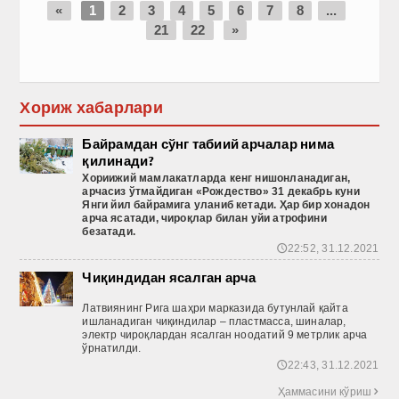
«
1
2
3
4
5
6
7
8
...
21
22
»
Хориж хабарлари
Байрамдан сўнг табиий арчалар нима
қилинади?
Хориижий
мамлакатларда
кенг
нишонланадиган
,
арчасиз
ўтмайдиган
«Рождество
» 31 декабрь
куни
Янги
йил
байрамига
уланиб
кетади
. Ҳар бир хонадон
арча ясатади, чироқлар билан уйи атрофини
безатади.
22:52, 31.12.2021
🕔
Чиқиндидан ясалган арча
Латвиянинг Рига шаҳри марказида бутунлай қайта
ишланадиган чиқиндилар – пластмасса, шиналар,
электр чироқлардан ясалган ноодатий 9 метрлик арча
ўрнатилди.
22:43, 31.12.2021
🕔
Ҳаммасини кўриш
