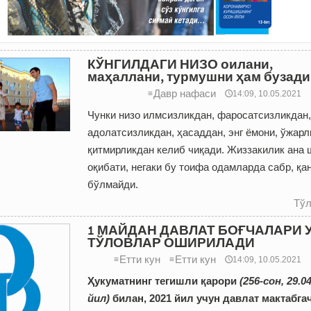
КЎНГИЛДАГИ НИЗО оилани,
маҳаллани, турмушни ҳам бузади
Давр нафаси
≡
🕔14:09, 10.05.2021
Чунки низо илмсизликдан, фаросатсизликдан,
адолатсизликдан, ҳасаддан, энг ёмони, ўжарл
қитмирликдан келиб чиқади. Жиззакилик ана 
оқибати, негаки бу тоифа одамларда сабр, қа
бўлмайди.
Тўл
1 МАЙДАН ДАВЛАТ БОҒЧАЛАРИ 
ТЎЛОВЛАР ОШИРИЛАДИ
Етти кун
Етти кун
≡
≡
🕔14:09, 10.05.2021
Ҳукуматнинг тегишли қарори
(256-сон, 29.0
йил)
билан, 2021 йил учун давлат мактабга