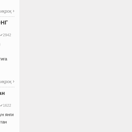
иқроқ

ЭНГ
✔2942
н
гига
иқроқ

ан
✔1622
ун янги
тган