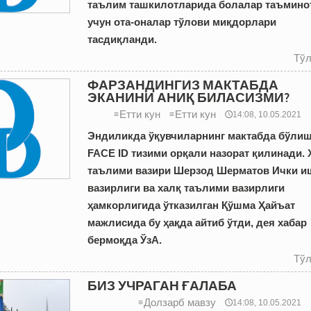
таълим ташкилотларида болалар таъмино
учун ота-оналар тўлови миқдорлари
тасдиқланди.
Тўл
ФАРЗАНДИНГИЗ МАКТАБДА
ЭКАНИНИ АНИҚ БИЛАСИЗМИ?
Етти кун
Етти кун
≡
≡
🕔14:08, 10.05.2021
Эндиликда ўқувчиларнинг мактабда бўлиш
FACE ID тизими орқали назорат қилинади. 
таълими вазири Шерзод Шерматов Ички и
вазирлиги ва халқ таълими вазирлиги
ҳамкорлигида ўтказилган Қўшма Ҳайъат
мажлисида бу ҳақда айтиб ўтди, дея хабар
бермоқда ЎзА.
Тўл
БИЗ УЧРАГАН ҒАЛАБА
Долзарб мавзу
≡
🕔14:08, 10.05.2021