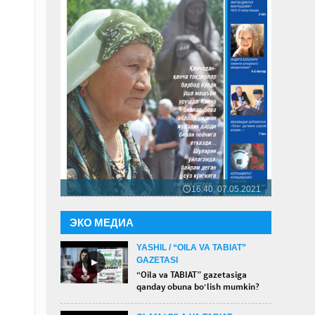
16:40, 07.05.2021
🕔
ЭКО МЕДИА
YASHIL / “OILA VA TABIAT”
GAZETASI
►
“Oila va TABIAT” gazetasiga
qanday obuna bo‘lish mumkin?