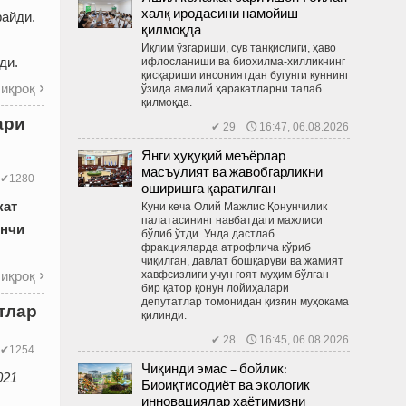
халқ иродасини намойиш
райди.
қилмоқда
Иқлим ўзгариши, сув танқислиги, ҳаво
ди.
ифлосланиши ва биохилма-хилликнинг
қисқариши инсониятдан бугунги куннинг
иқроқ
ўзида амалий ҳаракатларни талаб

қилмоқда.
ари
✔ 29 🕔 16:47, 06.08.2026
Янги ҳуқуқий меъёрлар
масъулият ва жавобгарликни
✔1280
оширишга қаратилган
кат
Куни кеча Олий Мажлис Қонунчилик
палатасининг навбатдаги мажлиси
инчи
бўлиб ўтди. Унда дастлаб
фракцияларда атрофлича кўриб
чиқилган, давлат бошқаруви ва жамият
иқроқ
хавфсизлиги учун ғоят муҳим бўлган

бир қатор қонун лойиҳалари
депутатлар томонидан қизғин муҳокама
тлар
қилинди.
✔ 28 🕔 16:45, 06.08.2026
✔1254
Чиқинди эмас – бойлик:
021
Биоиқтисодиёт ва экологик
инновациялар ҳаётимизни