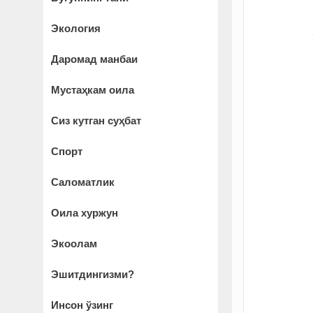
Экология
Даромад манбаи
Мустаҳкам оила
Сиз кутган суҳбат
Спорт
Саломатлик
Оила хуржун
Экоолам
Эшитдингизми?
Инсон ўзинг