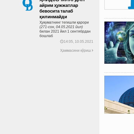
айрим ҳужжатлар
бевосита талаб
қилинмайди
Ҳукуматнинг тегишли қарори
(271-сон, 04.05.2021 йил)
билан 2021 йил 1 сентябрдан
бошлаб
14:05, 10.05.2021
🕔
Ҳаммасини кўриш
