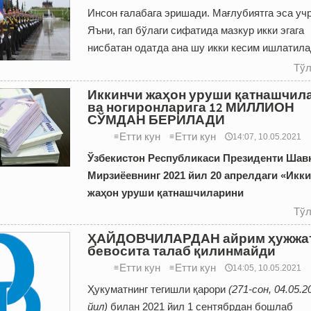
Инсон ғалабага эришади. Мағлубиятга эса уч
Яъни, гап бўлаги сифатида мазкур икки эгага
нисбатан одатда ана шу икки кесим ишлатила
Тўл
Иккинчи жаҳон уруши қатнашчил
ва ногиронларига 12 МИЛЛИОН
СЎМДАН БЕРИЛАДИ
Етти кун
Етти кун
≡
≡
🕔14:07, 10.05.2021
Ўзбекистон Республикаси Президенти Шав
Мирзиёевнинг 2021 йил 20 апрелдаги «Икк
жаҳон уруши қатнашчиларини
Тўл
ҲАЙДОВЧИЛАРДАН айрим ҳужжа
бевосита талаб қилинмайди
Етти кун
Етти кун
≡
≡
🕔14:05, 10.05.2021
Ҳукуматнинг тегишли қарори
(271-сон, 04.05.2
йил)
билан 2021 йил 1 сентябрдан бошлаб