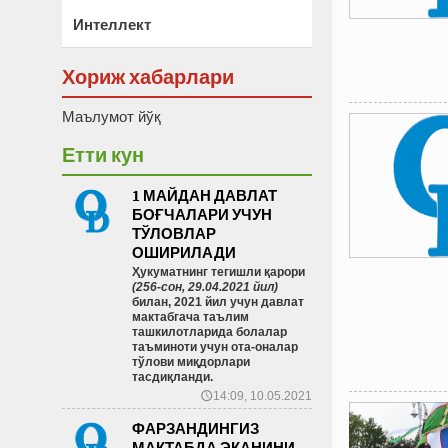
Интеллект
Хориж хабарлари
Маълумот йўқ
Етти кун
1 МАЙДАН ДАВЛАТ
БОҒЧАЛАРИ УЧУН
ТЎЛОВЛАР
ОШИРИЛАДИ
Ҳукуматнинг тегишли қарори
(256-сон, 29.04.2021 йил)
билан, 2021 йил учун давлат
мактабгача таълим
ташкилотларида болалар
таъминоти учун ота-оналар
тўлови миқдорлари
тасдиқланди.
14:09, 10.05.2021
🕔
ФАРЗАНДИНГИЗ
МАКТАБДА ЭКАНИНИ