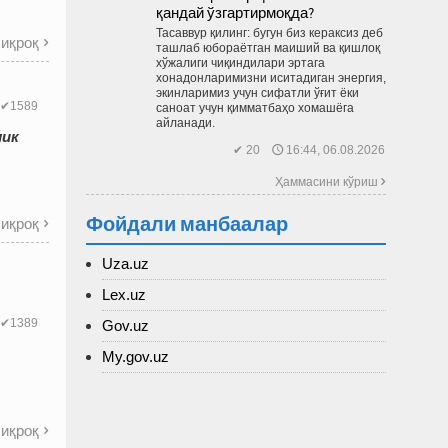
қандай ўзгартирмоқда?
Тасаввур қилинг: бугун биз кераксиз деб
иқроқ

ташлаб юбораётган маиший ва қиш­лоқ
хўжалиги чиқиндилари эртага
хонадонларимизни иситадиган энергия,
экинларимиз учун сифатли ўғит ёки
✔1589
саноат учун қимматбаҳо хомашёга
айланади.
лик
✔ 20 🕔 16:44, 06.08.2026
Ҳаммасини кўриш 
Фойдали манбаалар
иқроқ

Uza.uz
Lex.uz
Gov.uz
✔1389
My.gov.uz
иқроқ
