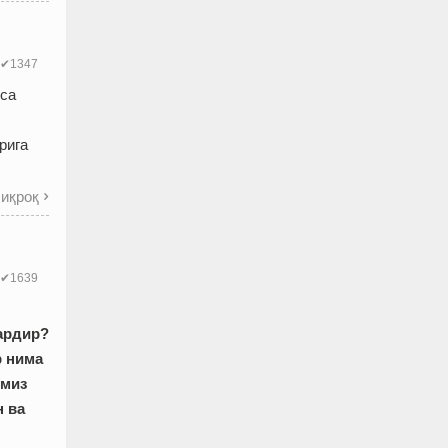
✔1347
нса
рига
иқроқ

✔1639
ардир?
р нима
омиз
н ва