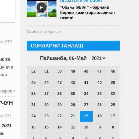
OLAM / OILA VA TABIAT
►
“Oila va TABIAT” – барчани
бирдек қизиқтира оладиган
газета!
Ҳаммасини кўриш 
✔1372
СОНЛАРНИ ТАНЛАШ
Пайшанба, 06-Май
ик ва
шунинг
52
51
50
49
48
47
46
ноат
45
44
43
42
41
40
39
иқроқ

38
37
36
35
34
33
32
УЧУН
31
30
29
28
27
26
25
24
23
22
21
19
18
17
✔1261
4.2021
16
15
14
11
10
9
8
ча
7
6
5
4
3
2
1