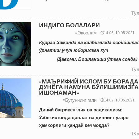
Тўл
ИНДИГО БОЛАЛАРИ
Экоолам
≡
🕔14:05, 10.05.2021
Курраи Заминда ва қалбимизда осойишта
ўрнатиш учун юборилган куч
(Давоми. Бошланиши ўтган сонда)
Тўл
«МАЪРИФИЙ ИСЛОМ БУ БОРАДА
ДУНЁГА НАМУНА БЎЛИШИМИЗГА
ИШОНАМАН»
Бугуннинг гапи
≡
🕔14:02, 10.05.2021
Диний бағрикенглик ва радикализм:
Ўзбекистонда давлат ва диннинг ўзаро
ҳамкорлиги қандай кечмоқда?
Тўл