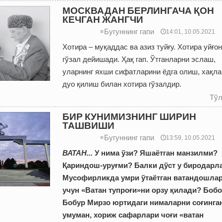
МОСКВАДАН БЕРЛИНГАЧА ҚОН
КЕЧГАН ЖАНГЧИ
Бугуннинг гапи
≡
🕔14:01, 10.05.2021
Хотира – муқаддас ва азиз туйғу. Хотира уйғо
гўзал дейишади. Ҳақ гап. Ўтганларни эслаш,
уларнинг яхши сифатларини ёдга олиш, хақла
дуо қилиш билан хотира гўзалдир.
Тўл
БИР КУНИМИЗНИНГ ШИРИН
ТАШВИШИ
Бугуннинг гапи
≡
🕔13:59, 10.05.2021
ВАТАН...
У нима ўзи? Яшаётган манзилми?
Қариндош-уруғми? Балки дўст у биродарл
Мусофирликда умри ўтаётган ватандошла
учун «Ватан тупроғи»ни орзу қилади? Боб
Бобур Мирзо юртидаги нималарни соғинга
умуман, хориж сафарлари чоғи «ватан