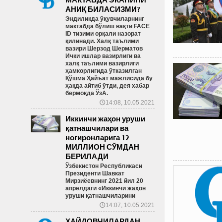
АНИҚ БИЛАСИЗМИ?
Эндиликда ўқувчиларнинг
мактабда бўлиш вақти FACE
ID тизими орқали назорат
қилинади. Халқ таълими
вазири Шерзод Шерматов
Ички ишлар вазирлиги ва
халқ таълими вазирлиги
ҳамкорлигида ўтказилган
Қўшма Ҳайъат мажлисида бу
ҳақда айтиб ўтди, дея хабар
бермоқда ЎзА.
14:08, 10.05.2021
🕔
Иккинчи жаҳон уруши
қатнашчилари ва
ногиронларига 12
МИЛЛИОН СЎМДАН
БЕРИЛАДИ
Ўзбекистон Республикаси
Президенти Шавкат
Мирзиёевнинг 2021 йил 20
апрелдаги «Иккинчи жаҳон
уруши қатнашчиларини
14:07, 10.05.2021
🕔
ҲАЙДОВЧИЛАРДАН