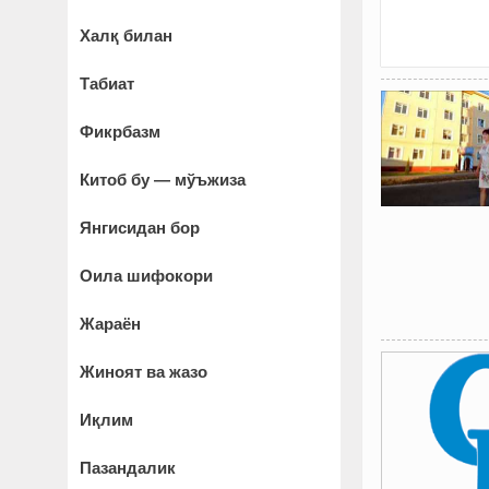
Халқ билан
Табиат
Фикрбазм
Китоб бу — мўъжиза
Янгисидан бор
Оила шифокори
Жараён
Жиноят ва жазо
Иқлим
Пазандалик