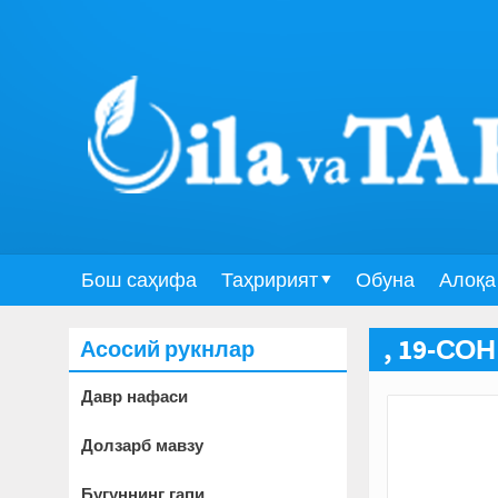
Бош саҳифа
Таҳририят
Обуна
Алоқа
Асосий рукнлар
, 19-СОН
Давр нафаси
Долзарб мавзу
Бугуннинг гапи