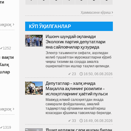
ти
Ҳаммасини кўриш 
иқроқ

КЎП ЎҚИЛГАНЛАР
Ишонч шундай оқланади
Экологик партия депутатлари
яна сайловчилар ҳузурида
✔1252
Электр таъминоти сифати, аҳолидан
 вақти
келиб тушаётган мурожаатларни кўриб
чиқиш тизими ва соҳада амалга
Халқ
оширилаётган ишлар таҳлил қилинди.
шлар
✔ 23 🕔 16:50, 06.08.2026
Депутатлар – халқ ичида
Маҳалла аҳлининг розилиги –
ислоҳотларнинг ҳаётий пульси
Мавжуд илмий салоҳиятдан янада
самарали фойдаланиш, амалий
иқроқ
тадқиқотлар кўламини кенгайтириш

юзасидан қўшимча тавсиялар берилди.
✔ 33 🕔 16:49, 06.08.2026
✔1319
Яшил келажак сари ишонч билан