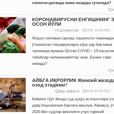
соғинчи»деганда нима назарда тутилади?
Тўл
КОРОНАВИРУСНИ ЕНГИШНИНГ 
ОСОН ЙЎЛИ
Саломатлик
≡
🕔13:55, 10.05.2021
Жаҳон соғлиқни сақлаш ташкилоти томонида
ўтказилган текширувларга кўра ҳар бир киши
чалиниши мумкин бўлган COVID – 19 касалли
табиблар чалинишмаётган экан. Бунинг сири
нимада?
Тўл
АЙБГА ИҚРОРЛИК Жиноий жазод
озод этадими?
Давр нафаси
≡
🕔16:43, 07.05.2021
Кейинги тўрт йилда суд-ҳуқуқ ислоҳотлари уч
давр бошлангани барчага маълум. Айниқса, ў
2020 йил судлар фаолияти учун тарихий