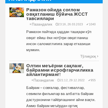
Рамазон ойида соғлом
овқатланиш бўйича ЖССТ
тавсиялари
Пазандалик
≡
🕔23:16, 26.03.2023
✔1040
Рамазон пайтида ҳаддан ташқари кўп
овқат ейиш ёки нотўғри овқатланиш
инсон саломатлигига зарар етказиши
мумкин.
Тўлиқроқ

Олтин меъёрни сақланг,
байрамни исрофгарчиликка
айлантирманг!
Пазандалик
≡
🕔21:12, 29.12.2022
✔955
Байрам – совғалар, фестиваллар,
севимли фильмлар ва албатта байрам
дастурхонини тайёрлашнинг айни вақти.
Аммо байрам меъёрдан ортиқ