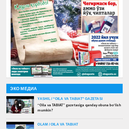
ЭКО МЕДИА
YASHIL / “OILA VA TABIAT” GAZETASI
►
“Oila va TABIAT” gazetasiga qanday obuna bo‘lish
mumkin?
OLAM / OILA VA TABIAT