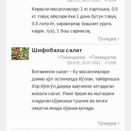
🕔15:55, 08.07.2021
✔1269
Керакли масаллиқлар: 1 кг. картошка, 0,5
кг. товуқ оёқлари ёки 1 дона бутун товуқ,
0,5 литр ёғ, зираворлар (кашнич уруғи,
карри, туз), 1 бош саримсоқ.
Тўлиқроқ

Шифобахш салат
Пазандалик
Пазандалик
≡
≡
🕔19:25, 02.07.2021
✔1206
Витаминли салат – бу масаллиқлари
доимо қўл остингизда бўлган, тайёрлашга
бор йўғи ўн дақиқа вақтингиз кетадиган
мазали салат. Унинг ёрқин ва иштаҳани
очадиган кўриниши тушлик ва кечки
овқатни янада кўркам қилади.
Тўлиқроқ
