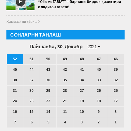
►
“Oila va TABIAT” – барчани бирдек қизиқтира
оладиган газета!
Ҳаммасини кўриш 
СОНЛАРНИ ТАНЛАШ
Пайшанба, 30-Декабр
52
51
50
49
48
47
46
45
44
43
42
41
40
39
38
37
36
35
34
33
32
31
30
29
28
27
26
25
24
23
22
21
19
18
17
16
15
14
11
10
9
8
7
6
5
4
3
2
1