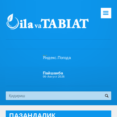
☰
Бош саҳифа
Таҳририят
Газета ҳақида
Раҳбарият
Бўлимлар
Пайшанба
06-Август 2026
Обуна
Алоқа
Эко медиа
ПАЗАНДАЛИК