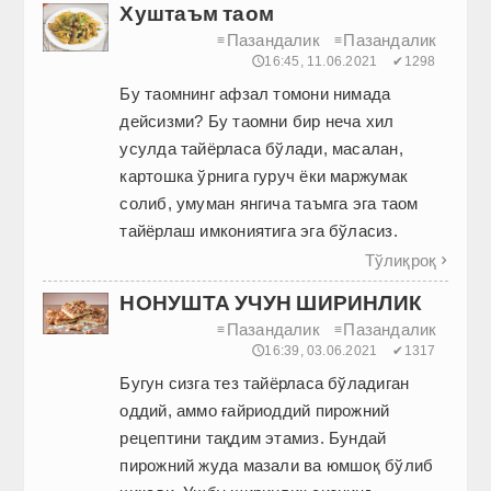
Хуштаъм таом
Пазандалик
Пазандалик
≡
≡
🕔16:45, 11.06.2021
✔1298
Бу таомнинг афзал томони нимада
дейсизми? Бу таомни бир неча хил
усулда тайёрласа бўлади, масалан,
картошка ўрнига гуруч ёки маржумак
солиб, умуман янгича таъмга эга таом
тайёрлаш имкониятига эга бўласиз.
Тўлиқроқ

НОНУШТА УЧУН ШИРИНЛИК
Пазандалик
Пазандалик
≡
≡
🕔16:39, 03.06.2021
✔1317
Бугун сизга тез тайёрласа бўладиган
оддий, аммо ғайриоддий пирожний
рецептини тақдим этамиз. Бундай
пирожний жуда мазали ва юмшоқ бўлиб