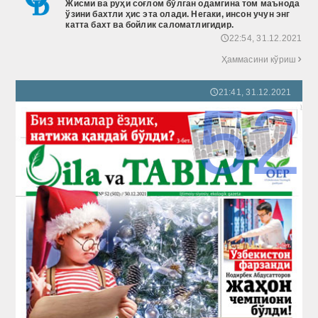
Жисми ва руҳи соғлом бўлган одамгина том маънода
ўзини бахтли ҳис эта олади. Негаки, инсон учун энг
катта бахт ва бойлик саломатлигидир.
22:54, 31.12.2021
🕔
Ҳаммасини кўриш

21:41, 31.12.2021
🕔
52