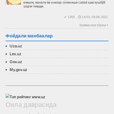
юмшоқ, мазали ва ноклар солиниши сабаб ҳам хушбўй
ҳидли чиқади.
✔ 1365 🕔 14:50, 06.08.2021
Ҳаммасини кўриш 
Фойдали манбаалар
Uza.uz
Lex.uz
Gov.uz
My.gov.uz
Оила даврасида