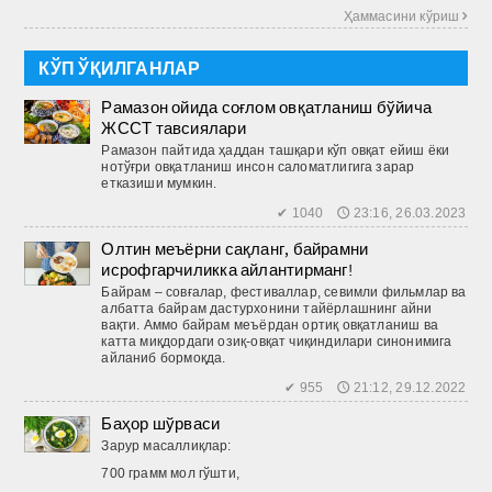
Ҳаммасини кўриш 
КЎП ЎҚИЛГАНЛАР
Рамазон ойида соғлом овқатланиш бўйича
ЖССТ тавсиялари
Рамазон пайтида ҳаддан ташқари кўп овқат ейиш ёки
нотўғри овқатланиш инсон саломатлигига зарар
етказиши мумкин.
✔ 1040 🕔 23:16, 26.03.2023
Олтин меъёрни сақланг, байрамни
исрофгарчиликка айлантирманг!
Байрам – совғалар, фестиваллар, севимли фильмлар ва
албатта байрам дастурхонини тайёрлашнинг айни
вақти. Аммо байрам меъёрдан ортиқ овқатланиш ва
катта миқдордаги озиқ-овқат чиқиндилари синонимига
айланиб бормоқда.
✔ 955 🕔 21:12, 29.12.2022
Баҳор шўрваси
Зарур масаллиқлар:
700 грамм мол гўшти,