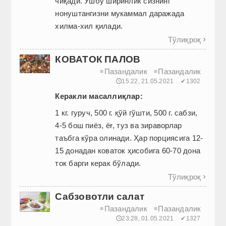
чиқади. Ушбу ширинлик сизнинг
нонуштангизни мукаммал даражада
хилма-хил қилади.
Тўлиқроқ

КОВАТОК ПАЛОВ
Пазандалик
Пазандалик
≡
≡
🕔15:22, 21.05.2021
✔1302
Керакли масаллиқлар:
1 кг. гуруч, 500 г. қўй гўшти, 500 г. сабзи,
4-5 бош пиёз, ёғ, туз ва зираворлар
таъбга кўра олинади. Ҳар порциясига 12-
15 донадан коваток ҳисобига 60-70 дона
ток барги керак бўлади.
Тўлиқроқ

Сабзовотли салат
Пазандалик
Пазандалик
≡
≡
🕔23:28, 01.05.2021
✔1327