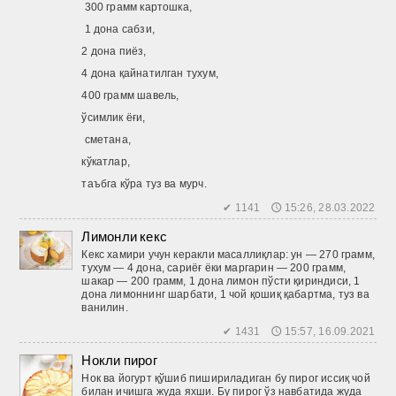
300 грамм картошка,
1 дона сабзи,
2 дона пиёз,
4 дона қайнатилган тухум,
400 грамм шавель,
ўсимлик ёғи,
сметана,
кўкатлар,
таъбга кўра туз ва мурч.
✔ 1141 🕔 15:26, 28.03.2022
Лимонли кекс
Кекс хамири учун керакли масаллиқлар: ун — 270 грамм,
тухум — 4 дона, сариёғ ёки маргарин — 200 грамм,
шакар — 200 грамм, 1 дона лимон пўсти қириндиси, 1
дона лимоннинг шарбати, 1 чой қошиқ қабартма, туз ва
ванилин.
✔ 1431 🕔 15:57, 16.09.2021
Нокли пирог
Нок ва йогурт қўшиб пишириладиган бу пирог иссиқ чой
билан ичишга жуда яхши. Бу пирог ўз навбатида жуда