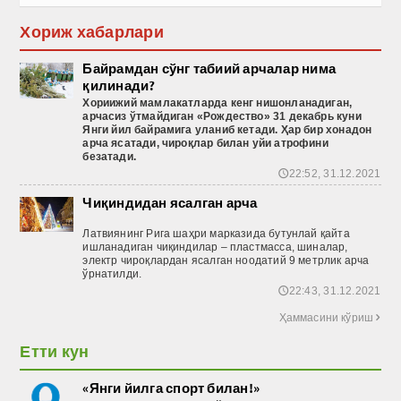
Хориж хабарлари
Байрамдан сўнг табиий арчалар нима
қилинади?
Хориижий
мамлакатларда
кенг
нишонланадиган
,
арчасиз
ўтмайдиган
«Рождество
» 31 декабрь
куни
Янги
йил
байрамига
уланиб
кетади
. Ҳар бир хонадон
арча ясатади, чироқлар билан уйи атрофини
безатади.
22:52, 31.12.2021
🕔
Чиқиндидан ясалган арча
Латвиянинг Рига шаҳри марказида бутунлай қайта
ишланадиган чиқиндилар – пластмасса, шиналар,
электр чироқлардан ясалган ноодатий 9 метрлик арча
ўрнатилди.
22:43, 31.12.2021
🕔
Ҳаммасини кўриш

Етти кун
«Янги йилга спорт билан!»