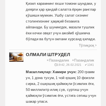
Қизил карамнинг яхши томони шундаки, у
деярли ҳар қандай салатга ёрқин ранглар
қўшиши мумкин. Ушбу салат сизнинг
столингизнинг ҳақиқий безакига
айланади. Бу шунингдек, мазали тушлик
ёки кечки овқат учун ажойиб қўшимча
бўлади ва бутун оилани хурсанд қилади.
Тўлиқроқ

ОЛМАЛИ ШТРУДЕЛ
Пазандалик
Пазандалик
≡
≡
🕔19:42, 26.02.2021
✔1341
Масаллиқлар: Хамири учун:
200 грамм
ун, 1 дона тухум, 1 чой қошиқ 10 фоизли
сирка, 2 ошқошиқ қаймоқли ўсимлик ёғи,
50 миллилитр илиқ сув, суртиш учун
қаймоқли ўсимлик ёғи, устига сепиш учун
шакар упаси.