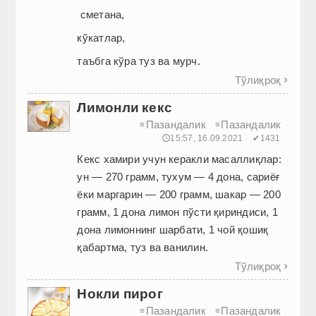
сметана,
кўкатлар,
таъбга кўра туз ва мурч.
Тўлиқроқ

Лимонли кекс
Пазандалик
Пазандалик
≡
≡
🕔15:57, 16.09.2021
✔1431
Кекс хамири учун керакли масаллиқлар:
ун — 270 грамм, тухум — 4 дона, сариёғ
ёки маргарин — 200 грамм, шакар — 200
грамм, 1 дона лимон пўсти қириндиси, 1
дона лимоннинг шарбати, 1 чой қошиқ
қабартма, туз ва ванилин.
Тўлиқроқ

Нокли пирог
Пазандалик
Пазандалик
≡
≡