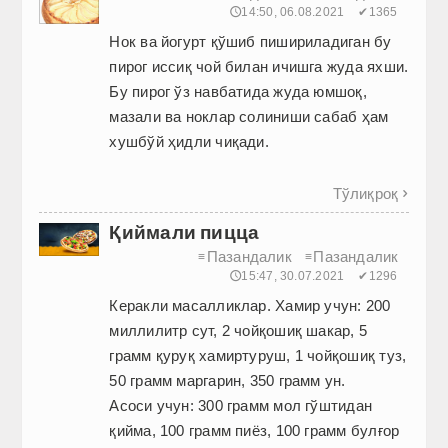
🕔14:50, 06.08.2021
✔1365
Нок ва йогурт қўшиб пишириладиган бу
пирог иссиқ чой билан ичишга жуда яхши.
Бу пирог ўз навбатида жуда юмшоқ,
мазали ва ноклар солиниши сабаб ҳам
хушбўй ҳидли чиқади.
Тўлиқроқ

Қиймали пицца
Пазандалик
Пазандалик
≡
≡
🕔15:47, 30.07.2021
✔1296
Керакли масалликлар. Хамир учун: 200
миллилитр сут, 2 чойқошиқ шакар, 5
грамм қуруқ хамиртуруш, 1 чойқошиқ туз,
50 грамм маргарин, 350 грамм ун.
Асоси учун: 300 грамм мол гўштидан
қийма, 100 грамм пиёз, 100 грамм булғор