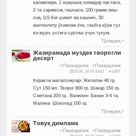
қалампири, 1 ошқошиқ помидор пастаси,
2 та саримсоқ тишчаси, 100 грамм пиш­
лоқ, 0,5 боғ шивит ва кашнич, 30
миллилитр ўсимлик ёғи, таъбга кўра туз
ва мурч, устига суртиш учун тухум.
Тўлиқроқ

Жазирамада муздек творогли
десерт
Пазандалик
Пазандалик
≡
≡
🕔16:28, 16.07.2021
✔1307
Керакли масаллиқлар: Желатин 40 гр.
Сут 150 мл. Творог 800 гр. Шакар 150 гр.
Сметана 200 гр. Ванилин Банан 3-4 та.
Малина Шоколад 100 гр.
Тўлиқроқ

Товуқ димлама
Пазандалик
Пазандалик
≡
≡