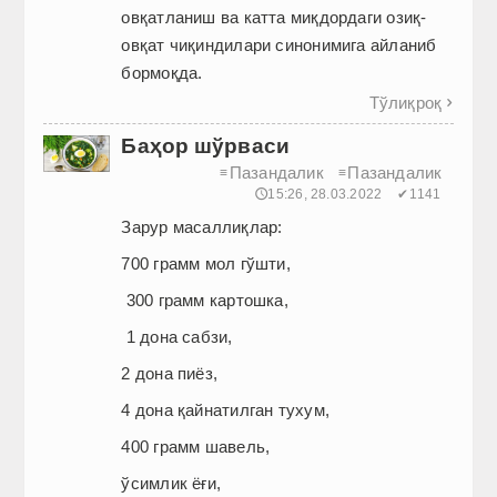
овқатланиш ва катта миқдордаги озиқ-
овқат чиқиндилари синонимига айланиб
бормоқда.
Тўлиқроқ

Баҳор шўрваси
Пазандалик
Пазандалик
≡
≡
🕔15:26, 28.03.2022
✔1141
Зарур масаллиқлар:
700 грамм мол гўшти,
300 грамм картошка,
1 дона сабзи,
2 дона пиёз,
4 дона қайнатилган тухум,
400 грамм шавель,
ўсимлик ёғи,