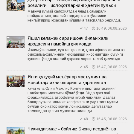
розилиги – ислоҳотларнинг ҳаётий пульси
Мавжуд илмий салоҳиятдан янада самарали
фойдаланиш, амалий тадқиқотлар кўламини
кенгайтириш юзасидан қўшимча тавсиялар берилди.
✔ 47 🕔 16:49, 06.08.2026
Яшил келажак сари ишонч билан халқ
иродасини намойиш қилмоқда
Иқлим ўзгариши, сув танқислиги, ҳаво ифлосланиши ва
биохилма-хилликнинг қисқариши инсониятдан бугунги
куннинг ўзида амалий ҳаракатларни талаб қилмоқда.
✔ 45 🕔 16:47, 06.08.2026
Янги ҳуқуқий меъёрлар масъулият ва
жавобгарликни оширишга қаратилган
Куни кеча Олий Мажлис Қонунчилик палатасининг
навбатдаги мажлиси бўлиб ўтди. Унда дастлаб
фракцияларда атрофлича кўриб чиқилган, давлат
бошқаруви ва жамият хавфсизлиги учун ғоят муҳим
бўлган бир қатор қонун лойиҳалари депутатлар
томонидан қизғин муҳокама қилинди.
✔ 48 🕔 16:45, 06.08.2026
Чиқинди эмас – бойлик: Биоиқтисодиёт ва