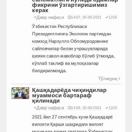
фикрини ўзгартиришимиз
керак
Давр нафаси
≡
🕔14:07, 30.09.2021
✔1216
Ўзбекистон Республикаси
Президентлигига Экологик партиядан
номзод Нарзулло Обломуродовнинг
сайловчилар билан учрашувларида
қизғин савол-жавоблар бўлиб ўтмоқда,
кўплаб таклиф ва мулоҳазалар
билдирилмоқда.
Тўлиқроқ

Қашқадарёда чиқиндилар
муаммоси бартараф
қилинади
Давр нафаси
≡
🕔14:06, 30.09.2021
✔1220
2021 йил 27 сентябрь куни Қашқадарё
вилояти Қарши шаҳридаги вилоят
мусиқали драма театрида Ўзбекистон