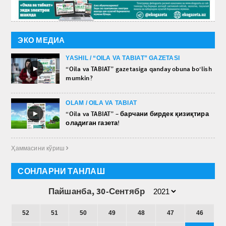
ЭКО МЕДИА
YASHIL / “OILA VA TABIAT” GAZETASI
►
“Oila va TABIAT” gazetasiga qanday obuna bo‘lish
mumkin?
OLAM / OILA VA TABIAT
►
“Oila va TABIAT” – барчани бирдек қизиқтира
оладиган газета!
Ҳаммасини кўриш 
СОНЛАРНИ ТАНЛАШ
Пайшанба, 30-Сентябр
52
51
50
49
48
47
46