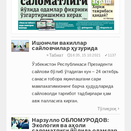
Ишончли вакиллар
сайловчилар ҳузурида
Табиат
≡
🕔16:35, 15.10.2021
✔1137
Ўзбекистон Республикаси Президенти
сайлови бўлиб ўтадиган кун – 24 октябрь
санаси тобора яқинлашгани сари
мамлакатимизнинг барча ҳудудларида
сайловолди тарғибот тадбирлари ҳам
авж палласига кирган.
Тўлиқроқ

Нарзулло ОБЛОМУРОДОВ:
Экология ва аҳоли
саломатлиги йўлида одамлар