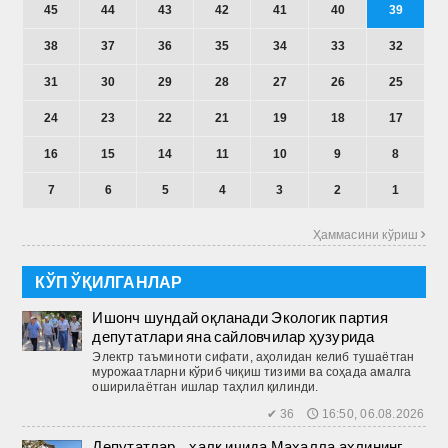
45
44
43
42
41
40
39
38
37
36
35
34
33
32
31
30
29
28
27
26
25
24
23
22
21
19
18
17
16
15
14
11
10
9
8
7
6
5
4
3
2
1
Ҳаммасини кўриш 
КЎП ЎҚИЛГАНЛАР
Ишонч шундай оқланади Экологик партия
депутатлари яна сайловчилар ҳузурида
Электр таъминоти сифати, аҳолидан келиб тушаётган
мурожаатларни кўриб чиқиш тизими ва соҳада амалга
оширилаётган ишлар таҳлил қилинди.
✔ 36 🕔 16:50, 06.08.2026
Депутатлар – халқ ичида Маҳалла аҳлининг