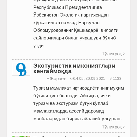
Республикаси Президентлигига
Ўзбекистон Экологик партиясидан
кўрсатилган номзод Нарзулло
Обломуродовнинг Қашқадарё вилояти
сайловчилари билан учрашуви бўлиб
ўтди.
Тўлиқроқ

Экотуристик имкониятлaри
кенгаймоқда
Жараён
≡
🕔14:05, 30.09.2021
✔1133
Туризм мамлакат иқтисодиётининг муҳим
бўғини ҳисобланади. Айниқса, ички
туризм ва экотуризм бугун кўплаб
мамлакатларда асосий даромад
манбаларидан бирига айланиб улгурган.
Тўлиқроқ
