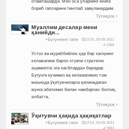
отамлашарди. Мен эса уларнинг ёнига
бориб гапларини тинглаб завқланардим.
Тўлиқроқ

Муаллим десалар мени
қанийди...
Бугуннинг гапи
≡
🕔13:35, 30.09.2021
✔1366
Устоз ва мураббийлик ҳар бир халқнинг
келажагини барпо этувчи стратегик
аҳамиятга эга касблардан биридир.
Бугунги кунимиз ва келажагимиз том
маънода ўқитувчиларга қилинадиган
муносабатимиз билан чамбарчас боғлиқ,
албатта.
Тўлиқроқ

Ўқитувчи ҳақида ҳақиқатлар
Бугуннинг гапи
≡
🕔13:34, 30.09.2021
✔1683