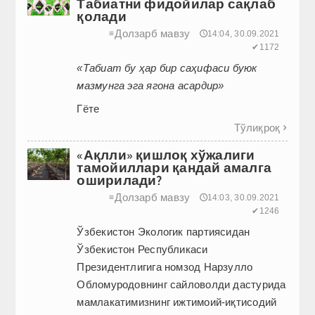
Табиатни фидойилар сақлаб
қолади
Долзарб мавзу
≡
🕔14:04, 30.09.2021
✔1172
«Табиат бу ҳар бир саҳифаси буюк
мазмунга эга ягона асардир»
Гёте
Тўлиқроқ

«Ақлли» қишлоқ хўжалиги
тамойиллари қандай амалга
оширилади?
Долзарб мавзу
≡
🕔14:03, 30.09.2021
✔1246
Ўзбекистон Экологик партиясидан
Ўзбекистон Республикаси
Президентлигига номзод Нарзулло
Обломуродовнинг сайловолди дастурида
мамлакатимизнинг ижтимоий-иқтисодий