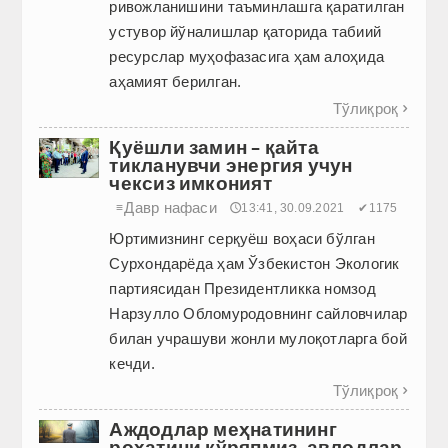
ривожланишини таъминлашга қаратилган
устувор йўналишлар қаторида табиий
ресурслар муҳофазасига ҳам алоҳида
аҳамият берилган.
Тўлиқроқ

Қуёшли замин – қайта
тикланувчи энергия учун
чексиз имконият
Давр нафаси
≡
🕔13:41, 30.09.2021
✔1175
Юртимизнинг серқуёш воҳаси бўлган
Сурхондарёда ҳам Ўзбекистон Экологик
партиясидан Президентликка номзод
Нарзулло Обломуродовнинг сайловчилар
билан учрашуви жонли мулоқотларга бой
кечди.
Тўлиқроқ

Аждодлар меҳнатининг
роҳатини кўряпмиз, авлодлар