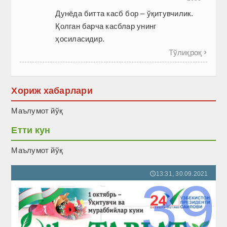
Дунёда битта касб бор – ўқитувчилик.
Қолган барча касблар унинг
ҳосиласидир.
Тўлиқроқ

Хориж хабарлари
Маълумот йўқ
Етти кун
Маълумот йўқ
13:31, 30.09.2021
🕔
39