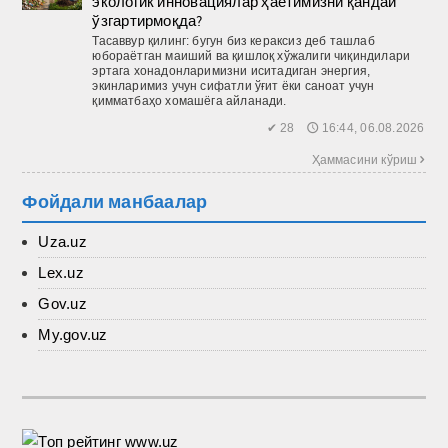
экологик инновациялар ҳаётимизни қандай
ўзгартирмоқда?
Тасаввур қилинг: бугун биз кераксиз деб ташлаб
юбораётган маиший ва қиш­лоқ хўжалиги чиқиндилари
эртага хонадонларимизни иситадиган энергия,
экинларимиз учун сифатли ўғит ёки саноат учун
қимматбаҳо хомашёга айланади.
✔ 28 🕔 16:44, 06.08.2026
Ҳаммасини кўриш 
Фойдали манбаалар
Uza.uz
Lex.uz
Gov.uz
My.gov.uz