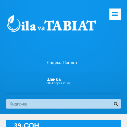
☰
Бош саҳифа
Таҳририят
Газета ҳақида
Раҳбарият
Бўлимлар
Шанба
08-Август 2026
Обуна
Алоқа
Эко медиа
, 39-СОН