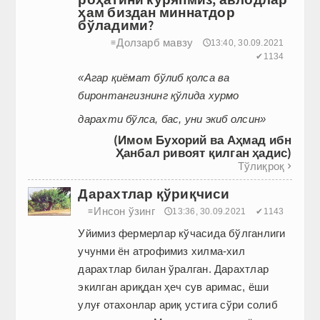
ҳам биздан миннатдор
бўладими?
Долзарб мавзу
≡
🕔13:40, 30.09.2021
✔1134
«Агар қиёмат бўлиб қолса ва
биронтангизнинг қўлида хурмо
дарахти бўлса, бас, уни экиб олсин»
(Имом Бухорий ва Аҳмад ибн
Ҳанбал ривоят қилган ҳадис)
Тўлиқроқ

Дарахтлар қўриқчиси
Инсон ўзинг
≡
🕔13:36, 30.09.2021
✔1143
Уйимиз фермерлар кўчасида бўлганлиги
учунми ён атрофимиз хилма-хил
дарахтлар билан ўралган. Дарахтлар
экилган ариқдан ҳеч сув аримас, ёши
улуғ отахонлар ариқ устига сўри солиб