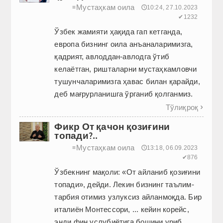
Мустаҳкам оила
≡
🕔10:24, 27.10.2023
✔1232
Ўзбек жамияти ҳақида гап кетганда,
европа бизнинг оила анъаналаримизга,
қадрият, авлоддан-авлодга ўтиб
келаётган, ришталарни мустаҳкамловчи
тушунчаларимизга ҳавас билан қарайди,
деб мағрурланишга ўрганиб қолганмиз.
Тўлиқроқ

Фикр От қачон қозиғини
топади?..
Мустаҳкам оила
≡
🕔13:18, 06.09.2023
✔876
Ўзбекнинг мақоли: «От айланиб қозиғини
топади», дейди. Лекин бизнинг таълим-
тарбия отимиз узлуксиз айланмоқда. Бир
италиён Монтессори, ... кейин корейс,
энди фин услубиётига бошини уриб