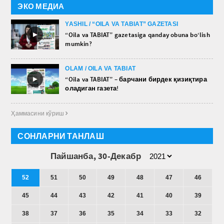
ЭКО МЕДИА
YASHIL / “OILA VA TABIAT” GAZETASI
►
“Oila va TABIAT” gazetasiga qanday obuna bo‘lish
mumkin?
OLAM / OILA VA TABIAT
►
“Oila va TABIAT” – барчани бирдек қизиқтира
оладиган газета!
Ҳаммасини кўриш 
СОНЛАРНИ ТАНЛАШ
Пайшанба, 30-Декабр
52
51
50
49
48
47
46
45
44
43
42
41
40
39
38
37
36
35
34
33
32