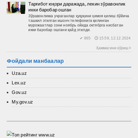
Тарғибот юқори даражада, лекин зўравонлик
икки баробар ошган
Зўравонликка учраганлар ҳуқуқини ҳимоя қилиш бўйича
ташкил этилган ишонч телефонига қилинган
мурожаатлар сони ноябрь ойида октябрга нисбатан
икки баробар ошгани қайд этилди.
✔ 865 🕔 15:59, 12.12.2024
Ҳаммасини кўриш 
Фойдали манбаалар
Uza.uz
Lex.uz
Gov.uz
My.gov.uz