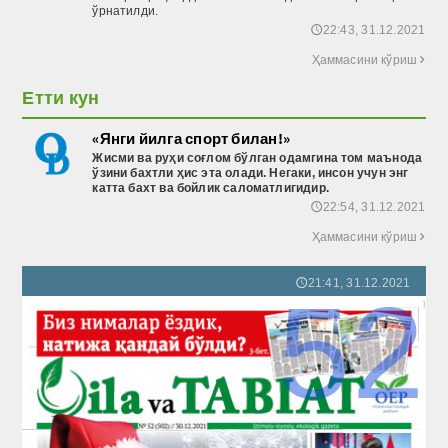
ўрнатилди.
22:43, 31.12.2021
🕔
Ҳаммасини кўриш

Етти кун
«Янги йилга спорт билан!»
Жисми ва руҳи соғлом бўлган одамгина том маънода
ўзини бахтли ҳис эта олади. Негаки, инсон учун энг
катта бахт ва бойлик саломатлигидир.
22:54, 31.12.2021
🕔
Ҳаммасини кўриш

21:41, 31.12.2021
🕔
52