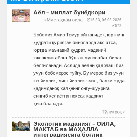
Аёл – миллат бунёдкори
Мустаҳкам оила
≡
🕔15:33, 06.03.2026
✔572
Бобомиз Амир Темур айтганидек, юртнинг
қудрати қурилган биноларда акс этса,
юртда маънавий қудрат, маданий
юксаклик аёлга бўлган муносабат билан
белгиланади. Аслида аёлни қадрлаш биз
учун бобомерос туйғу. Бу мерос биз учун
юз йиллик, минг йиллик эмас, балки жуда
қадимданоқ халқнинг онгу-шуурига
сингиб келаётган юксак қадрият
ҳисобланади.
Тўлиқроқ

Экологик маданият – ОИЛА,
МАКТАБ ва МАҲАЛЛА
интеграциясига боғлиқ