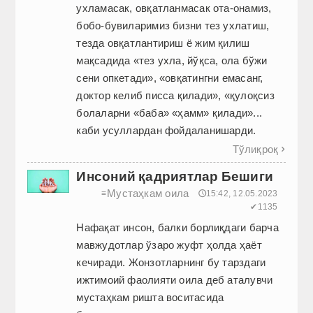
ухламасак, овқатланмасак ота-онамиз,
бобо-бувиларимиз бизни тез ухлатиш,
тезда овқатлантириш ё жим қилиш
мақсадида «тез ухла, йўқса, ола бўжи
сени опкетади», «овқатингни емасанг,
доктор келиб писса қилади», «қулоқсиз
болаларни «баба» «ҳамм» қилади»...
каби усуллардан фойдаланишарди.
Тўлиқроқ

Инсоний қадриятлар Бешиги
Мустаҳкам оила
≡
🕔15:42, 12.05.2023
✔1135
Нафақат инсон, балки борлиқдаги барча
мавжудотлар ўзаро жуфт ҳолда ҳаёт
кечиради. Жонзотларнинг бу тарздаги
ижтимоий фаолияти оила деб аталувчи
мустаҳкам ришта воситасида