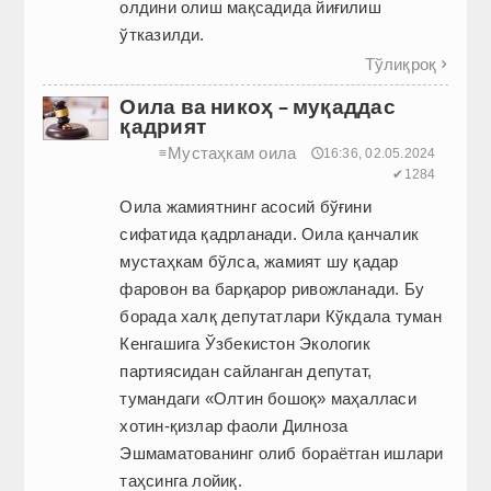
олдини олиш мақсадида йиғилиш
ўтказилди.
Тўлиқроқ

Оила ва никоҳ – муқаддас
қадрият
Мустаҳкам оила
≡
🕔16:36, 02.05.2024
✔1284
Оила жамиятнинг асосий бўғини
сифатида қадрланади. Оила қанчалик
мустаҳкам бўлса, жамият шу қадар
фаровон ва барқарор ривожланади. Бу
борада халқ депутатлари Кўкдала туман
Кенгашига Ўзбекистон Экологик
партиясидан сайланган депутат,
тумандаги «Олтин бошоқ» маҳалласи
хотин-қизлар фаоли Дилноза
Эшмаматованинг олиб бораётган ишлари
таҳсинга лойиқ.