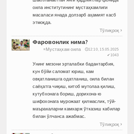
оила институтининг мустаҳкамлиги
масаласи янада долзарб аҳамият касб
этмоқда.
Тўлиқроқ

Фаровонлик нима?
Мустаҳкам оила
≡
🕔12:10, 15.05.2025
✔1043
Унинг мезони эрталабки бадантарбия,
кун бўйи саломат юриш, кам
овқатланишга одатланиш, оила билан
саёҳатга чиқиш, китоб мутолаа қилиш,
кутубхонага бориш, дорихона-ю
шифохонага мурожаат қилмаслик, тўй-
маъракаларни камхарж ўтказиш кабилар
билан ўлчанса ажабмас.
Тўлиқроқ
