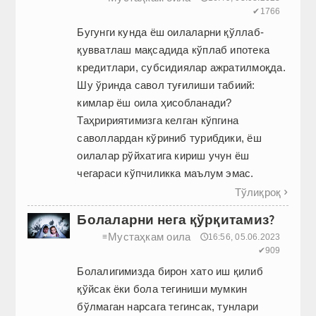
✔1766
Бугунги кунда ёш оилаларни қўллаб-
қувватлаш мақсадида кўплаб ипотека
кредитлари, субсидиялар ажратилмоқда.
Шу ўринда савол туғилиши табиий:
кимлар ёш оила ҳисобланади?
Таҳририятимизга келган кўпгина
саволлардан кўриниб турибдики, ёш
оилалар рўйхатига кириш учун ёш
чегараси кўпчиликка маълум эмас.
Тўлиқроқ

Болаларни нега қўрқитамиз?
Мустаҳкам оила
≡
🕔16:56, 05.06.2023
✔909
Болалигимизда бирон хато иш қилиб
қўйсак ёки бола тегиниши мумкин
бўлмаган нарсага тегинсак, тунлари