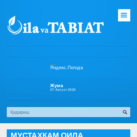
☰
Бош саҳифа
Таҳририят
Газета ҳақида
Раҳбарият
Бўлимлар
Жума
07-Август 2026
Обуна
Алоқа
Эко медиа
МУСТАҲКАМ ОИЛА