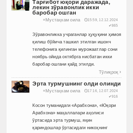
Тарғибот юқори даражада,
лекин зўравонлик икки
баробар ошган
Мустаҳкам оила
≡
🕔15:59, 12.12.2024
✔865
Зўравонликка учраганлар ҳуқуқини ҳимоя
қилиш бўйича ташкил этилган ишонч
телефонига қилинган мурожаатлар сони
ноябрь ойида октябрга нисбатан икки
баробар ошгани қайд этилди.
Тўлиқроқ

Эрта турмушнинг олди олинди
Мустаҳкам оила
≡
🕔17:16, 12.07.2024
✔916
Косон туманидаги «Арабхона», «Юқори
Арабхона» маҳаллалари аҳолиси
ўртасида эрта турмуш, яқин
қариндошлар ўртасидаги никоҳнинг