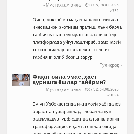
Мустаҳкам оила
≡
🕔17:05, 08.01.2026
✔735
Оила, мактаб ва маҳалла ҳамкорлигида
инновацион экотизим яратиш, яъни барча
тарбия ва таълим муассасаларини бир
платформада уйғунлаштириб, замонавий
технологиялар воситасида экологик
тарбия­ни олиб бориш зарур.
Тўлиқроқ

Фақат оила эмас, ҳаёт
қуришга ёшлар тайёрми?
Мустаҳкам оила
≡
🕔07:32, 04.08.2025
✔1024
Бугун Ўзбекистонда ижтимоий ҳаётда юз
бераётган ўзгаришлар, глобаллашув,
рақамлашув, урф-одат ва анъаналарнинг
трансформацияси ҳамда ёшлар онгида
шакл­ланаётган янги қадриятлар фонида