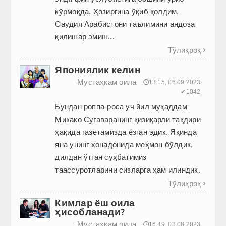
кўрмоқда. Ҳозиргина ўқиб қолдим,
Саудия Арабистони таълимини андоза
қилишар эмиш...
Тўлиқроқ

Япониялик келин
Мустаҳкам оила
≡
🕔13:15, 06.09.2023
✔1042
Бундан роппа-роса уч йил муқаддам
Микако Сугаваранинг қизиқарли тақдири
ҳақида газетамизда ёзган эдик. Яқинда
яна унинг хонадонида меҳмон бўлдик,
дилдан ўтган суҳбатимиз
таассуротларини сизларга ҳам илиндик.
Тўлиқроқ

Кимлар ёш оила
ҳисобланади?
Мустаҳкам оила
≡
🕔16:49, 03.08.2023