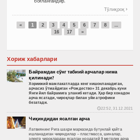
боғлангандир.
Тўлиқроқ

«
1
2
3
4
5
6
7
8
...
16
17
»
Хориж хабарлари
Байрамдан сўнг табиий арчалар нима
қилинади?
Хориижий
мамлакатларда
кенг
нишонланадиган
,
арчасиз
ўтмайдиган
«Рождество
» 31 декабрь
куни
Янги
йил
байрамига
уланиб
кетади
. Ҳар бир хонадон
арча ясатади, чироқлар билан уйи атрофини
безатади.
22:52, 31.12.2021
🕔
Чиқиндидан ясалган арча
Латвиянинг Рига шаҳри марказида бутунлай қайта
ишланадиган чиқиндилар – пластмасса, шиналар,
электр чироқлардан ясалган ноодатий 9 метрлик арча