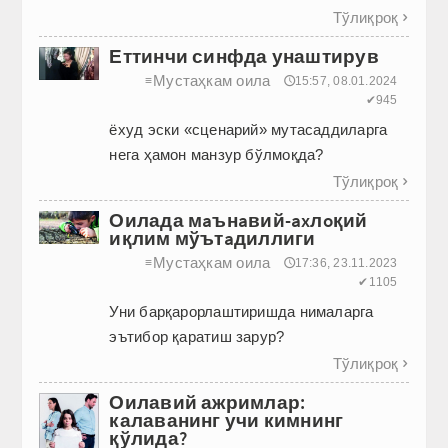
Тўлиқроқ

Еттинчи синфда унаштирув
Мустаҳкам оила
≡
🕔15:57, 08.01.2024
✔945
ёхуд эски «сценарий» мутасаддиларга
нега ҳамон манзур бўлмоқда?
Тўлиқроқ

Оилада мaънaвий-axлoқий
иқлим мўътaдиллиги
Мустаҳкам оила
≡
🕔17:36, 23.11.2023
✔1105
Уни барқарорлаштиришда нималарга
эътибор қаратиш зарур?
Тўлиқроқ

Оилавий ажримлар:
калаванинг учи кимнинг
қўлида?