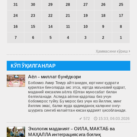
31
30
29
28
27
26
25
24
23
22
21
19
18
17
16
15
14
11
10
9
8
7
6
5
4
3
2
1
Ҳаммасини кўриш 
КЎП ЎҚИЛГАНЛАР
Аёл – миллат бунёдкори
Бобомиз Амир Темур айтганидек, юртнинг қудрати
қурилган биноларда акс этса, юртда маънавий қудрат,
маданий юксаклик аёлга бўлган муносабат билан
белгиланади. Аслида аёлни қадрлаш биз учун
бобомерос туйғу. Бу мерос биз учун юз йиллик, минг
йиллик эмас, балки жуда қадимданоқ халқнинг онгу-
шуурига сингиб келаётган юксак қадрият ҳисобланади.
✔ 572 🕔 15:33, 06.03.2026
Экологик маданият – ОИЛА, МАКТАБ ва
МАҲАЛЛА интеграциясига боғлиқ