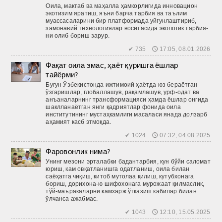
Оила, мактаб ва маҳалла ҳамкорлигида инновацион
экотизим яратиш, яъни барча тарбия ва таълим
муассасаларини бир платформада уйғунлаштириб,
замонавий технологиялар воситасида экологик тарбия­
ни олиб бориш зарур.
✔ 735 🕔 17:05, 08.01.2026
Фақат оила эмас, ҳаёт қуришга ёшлар
тайёрми?
Бугун Ўзбекистонда ижтимоий ҳаётда юз бераётган
ўзгаришлар, глобаллашув, рақамлашув, урф-одат ва
анъаналарнинг трансформацияси ҳамда ёшлар онгида
шакл­ланаётган янги қадриятлар фонида оила
институтининг мустаҳкамлиги масаласи янада долзарб
аҳамият касб этмоқда.
✔ 1024 🕔 07:32, 04.08.2025
Фаровонлик нима?
Унинг мезони эрталабки бадантарбия, кун бўйи саломат
юриш, кам овқатланишга одатланиш, оила билан
саёҳатга чиқиш, китоб мутолаа қилиш, кутубхонага
бориш, дорихона-ю шифохонага мурожаат қилмаслик,
тўй-маъракаларни камхарж ўтказиш кабилар билан
ўлчанса ажабмас.
✔ 1043 🕔 12:10, 15.05.2025