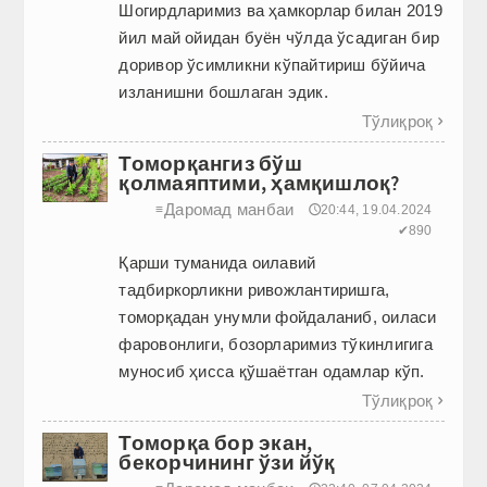
Шогирдларимиз ва ҳамкорлар билан 2019
йил май ойидан буён чўлда ўсадиган бир
доривор ўсимликни кўпайтириш бўйича
изланишни бошлаган эдик.
Тўлиқроқ

Томорқангиз бўш
қолмаяптими, ҳамқишлоқ?
Даромад манбаи
≡
🕔20:44, 19.04.2024
✔890
Қарши туманида оилавий
тадбиркорликни ривожлантиришга,
томорқадан унумли фойдаланиб, оиласи
фаровонлиги, бозорларимиз тўкинлигига
муносиб ҳисса қўшаётган одамлар кўп.
Тўлиқроқ

Томорқа бор экан,
бекорчининг ўзи йўқ