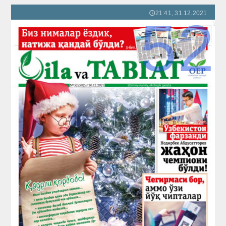
21:41, 31.12.2021
🕔
52