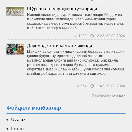
Шўрланган тупроқнинг тузи ариди
Навоий вилоятида турли миллат вакиллари бирдам ва
иноқликда яшаб келишади. Улар жамиятнинг турли
соҳаларида эл-юрт учун муносиб хизмат қилишаётгани,
албатта эътирофга муносиб.
✔ 1220 🕔 12:23, 29.08.2024
Даромад келтираётган чиқинди
Маиший ва саноат чиқиндиларини безарар утилизация
қилиш бугунги кундаги энг долзарб экологик
муаммолардан бирига айланиб қолмоқда. Бир қанча
ривожланган давлатларда бу масалага муаммо
сифатида эмас, ишлаб чиқариш учун иккиламчи хомашё
манбаи деб қаралаётгани ҳеч кимга сир эмас.
✔ 964 🕔 11:43, 29.08.2024
Ҳаммасини кўриш 
Фойдали манбаалар
Uza.uz
Lex.uz