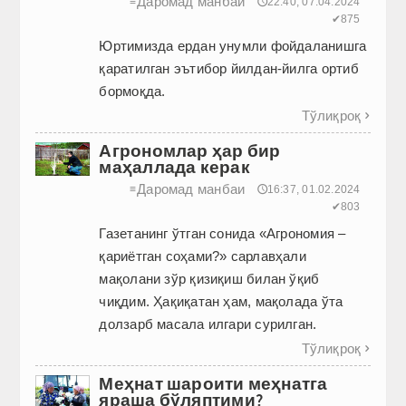
Даромад манбаи
≡
🕔22:40, 07.04.2024
✔875
Юртимизда ердан унумли фойдаланишга
қаратилган эътибор йилдан-йилга ортиб
бормоқда.
Тўлиқроқ

Агрономлар ҳар бир
маҳаллада керак
Даромад манбаи
≡
🕔16:37, 01.02.2024
✔803
Газетанинг ўтган сонида «Агрономия –
қариётган соҳами?» сарлавҳали
мақолани зўр қизиқиш билан ўқиб
чиқдим. Ҳақиқатан ҳам, мақолада ўта
долзарб масала илгари сурилган.
Тўлиқроқ

Меҳнат шароити меҳнатга
яраша бўляптими?