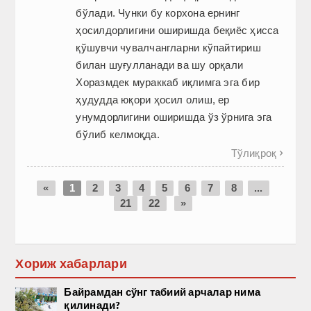
бўлади. Чунки бу корхона ернинг
ҳосилдорлигини оширишда беқиёс ҳисса
қўшувчи чувалчангларни кўпайтириш
билан шуғулланади ва шу орқали
Хоразмдек мураккаб иқлимга эга бир
ҳудудда юқори ҳосил олиш, ер
унумдорлигини оширишда ўз ўрнига эга
бўлиб келмоқда.
Тўлиқроқ

«
1
2
3
4
5
6
7
8
...
21
22
»
Хориж хабарлари
Байрамдан сўнг табиий арчалар нима
қилинади?