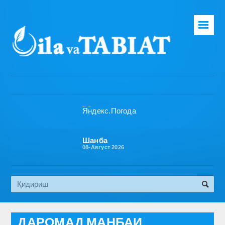
☰
Бош саҳифа
Таҳририят
Газета ҳақида
Раҳбарият
Бўлимлар
Шанба
08-Август 2026
Обуна
Алоқа
Эко медиа
ДАРОМАД МАНБАИ