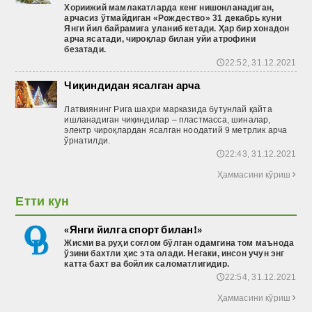
Хориижий
мамлакатларда
кенг
нишонланадиган
,
арчасиз
ўтмайдиган
«Рождество
» 31 декабрь
куни
Янги
йил
байрамига
уланиб
кетади
. Ҳар бир хонадон
арча ясатади, чироқлар билан уйи атрофини
безатади.
22:52, 31.12.2021
🕔
Чиқиндидан ясалган арча
Латвиянинг Рига шаҳри марказида бутунлай қайта
ишланадиган чиқиндилар – пластмасса, шиналар,
электр чироқлардан ясалган ноодатий 9 метрлик арча
ўрнатилди.
22:43, 31.12.2021
🕔
Ҳаммасини кўриш

Етти кун
«Янги йилга спорт билан!»
Жисми ва руҳи соғлом бўлган одамгина том маънода
ўзини бахтли ҳис эта олади. Негаки, инсон учун энг
катта бахт ва бойлик саломатлигидир.
22:54, 31.12.2021
🕔
Ҳаммасини кўриш
