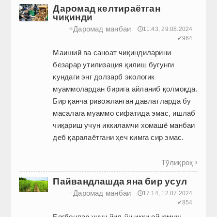
Даромад келтираётган
чиқинди
Даромад манбаи
≡
🕔11:43, 29.08.2024
✔964
Маиший ва саноат чиқиндиларини
безарар утилизация қилиш бугунги
кундаги энг долзарб экологик
муаммолардан бирига айланиб қолмоқда.
Бир қанча ривожланган давлатларда бу
масалага муаммо сифатида эмас, ишлаб
чиқариш учун иккиламчи хомашё манбаи
деб қаралаётгани ҳеч кимга сир эмас.
Тўлиқроқ

Пайвандлашда яна бир усул
Даромад манбаи
≡
🕔17:14, 12.07.2024
✔854
Боғбонлар учун йил-ўн икки ой юмуш