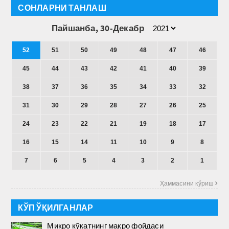
СОНЛАРНИ ТАНЛАШ
Пайшанба, 30-Декабр
52
51
50
49
48
47
46
45
44
43
42
41
40
39
38
37
36
35
34
33
32
31
30
29
28
27
26
25
24
23
22
21
19
18
17
16
15
14
11
10
9
8
7
6
5
4
3
2
1
Ҳаммасини кўриш 
КЎП ЎҚИЛГАНЛАР
Микро кўкатнинг макро фойдаси