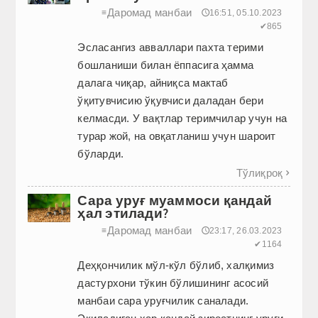
Даромад манбаи
≡
🕔16:51, 05.10.2023
✔865
Эсласангиз авваллари пахта терими
бошланиши билан ёппасига ҳамма
далага чиқар, айниқса мактаб
ўқитувчисию ўқувчиси даладан бери
келмасди. У вақтлар теримчилар учун на
турар жой, на овқатланиш учун шароит
бўларди.
Тўлиқроқ

Сара уруғ муаммоси қандай
ҳал этилади?
Даромад манбаи
≡
🕔23:17, 26.03.2023
✔1164
Деҳқончилик мўл-кўл бўлиб, халқимиз
дастурхони тўкин бўлишининг асосий
манбаи сара уруғчилик саналади.