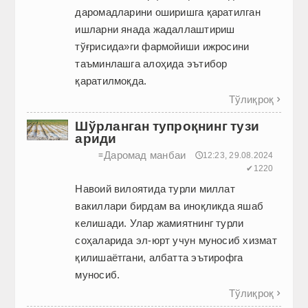
даромадларини оширишга қаратилган
ишларни янада жадаллаштириш
тўғрисида»ги фармойиши ижросини
таъминлашга алоҳида эътибор
қаратилмоқда.
Тўлиқроқ

Шўрланган тупроқнинг тузи
ариди
Даромад манбаи
≡
🕔12:23, 29.08.2024
✔1220
Навоий вилоятида турли миллат
вакиллари бирдам ва иноқликда яшаб
келишади. Улар жамиятнинг турли
соҳаларида эл-юрт учун муносиб хизмат
қилишаётгани, албатта эътирофга
муносиб.
Тўлиқроқ
