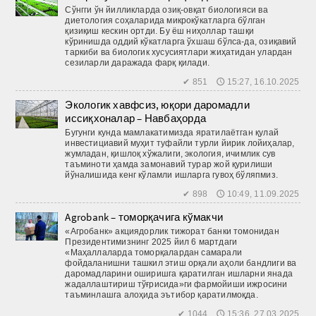
Сўнгги ўн йилликларда озиқ-овқат биологияси ва
диетология соҳаларида микрокўкатларга бўлган
қизиқиш кескин ортди. Бу ёш ниҳоллар ташқи
кўринишда оддий кўкатларга ўхшаш бўлса-да, озиқавий
таркиби ва биологик хусусиятлари жиҳатидан улардан
сезиларли даражада фарқ қилади.
✔ 851 🕔 15:27, 16.10.2025
Экологик хавфсиз, юқори даромадли
иссиқхоналар – Навбаҳорда
Бугунги кунда мамлакатимизда яратилаётган қулай
инвестициавий муҳит туфайли турли йирик лойиҳалар,
жумладан, қиш­лоқ хўжалиги, экология, ичимлик сув
таъминоти ҳамда замонавий турар жой қурилиши
йўналишида кенг кўламли ишларга гувоҳ бўляпмиз.
✔ 898 🕔 10:49, 11.09.2025
Agrobank – томорқачига кўмакчи
«Агробанк» акциядорлик тижорат банки томонидан
Президентимизнинг 2025 йил 6 мартдаги
«Маҳаллаларда томорқалардан самарали
фойдаланишни ташкил этиш орқали аҳоли бандлиги ва
даромадларини оширишга қаратилган ишларни янада
жадаллаштириш тўғрисида»ги фармойиши ижросини
таъминлашга алоҳида эътибор қаратилмоқда.
✔ 1044 🕔 15:36, 27.03.2025