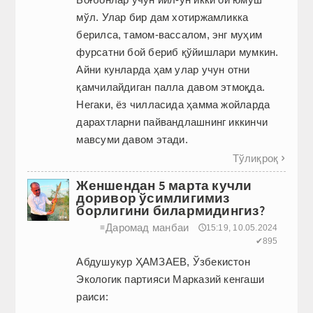
мўл. Улар бир дам хотиржамликка
берилса, тамом-вассалом, энг муҳим
фурсатни бой бериб қўйишлари мумкин.
Айни кунларда ҳам улар учун отни
қамчилайдиган палла давом этмоқда.
Негаки, ёз чилласида ҳамма жойларда
дарахтларни пайвандлашнинг иккинчи
мавсуми давом этади.
Тўлиқроқ

Женшендан 5 марта кучли
доривор ўсимлигимиз
борлигини билармидингиз?
Даромад манбаи
≡
🕔15:19, 10.05.2024
✔895
Абдушукур ҲАМЗАЕВ, Ўзбекистон
Экологик партияси Марказий кенгаши
раиси: