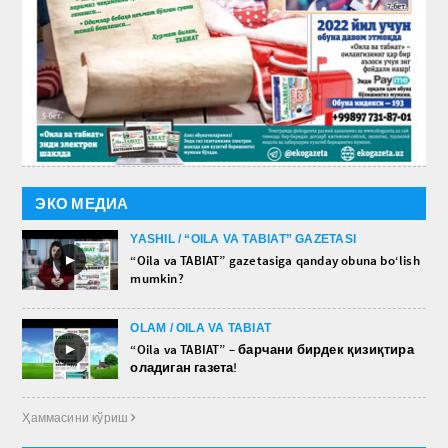
ЭКО МЕДИА
YASHIL / “OILA VA TABIAT” GAZETASI
►
“Oila va TABIAT” gazetasiga qanday obuna bo‘lish
mumkin?
OLAM / OILA VA TABIAT
►
“Oila va TABIAT” – барчани бирдек қизиқтира
оладиган газета!
Ҳаммасини кўриш 