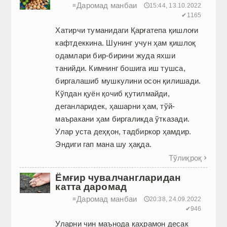
Даромад манбаи
≡
🕔15:44, 13.10.2022
✔1165
Хатирчи туманидаги Қарғатепа қишлоғи
кафтдеккина. Шунинг учун ҳам қишлоқ
одамлари бир-бирини жуда яхши
танийди. Кимнинг бошига иш тушса,
биргалашиб мушкулини осон қилишади.
Кўпдан қуён қочиб қутилмайди,
деганларидек, ҳашарни ҳам, тўй-
маъракани ҳам биргаликда ўтказади.
Улар уста деҳқон, тадбиркор ҳамдир.
Эндиги гап мана шу ҳақда.
Тўлиқроқ

Ёмғир чувалчангларидан
катта даромад
Даромад манбаи
≡
🕔20:38, 24.09.2022
✔946
Уларни чин маънода қаҳрамон десак