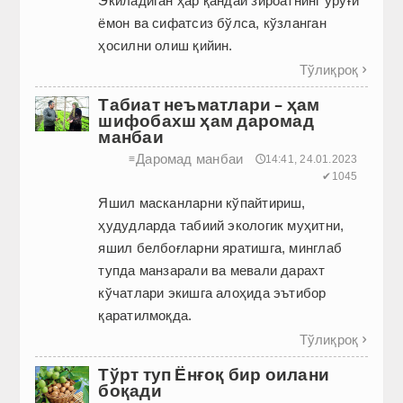
Экиладиган ҳар қандай зироатнинг уруғи
ёмон ва сифатсиз бўлса, кўзланган
ҳосилни олиш қийин.
Тўлиқроқ

Табиат неъматлари – ҳам
шифобахш ҳам даромад
манбаи
Даромад манбаи
≡
🕔14:41, 24.01.2023
✔1045
Яшил масканларни кўпайтириш,
ҳудудларда табиий экологик муҳитни,
яшил белбоғларни яратишга, минглаб
тупда манзарали ва мевали дарахт
кўчатлари экишга алоҳида эътибор
қаратилмоқда.
Тўлиқроқ

Тўрт туп Ёнғоқ бир оилани
боқади