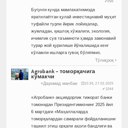
✔898
Бугунги кунда мамлакатимизда
яратилаётган қулай инвестициавий муҳит
туфайли турли йирик лойиҳалар,
жумладан, қиш­лоқ хўжалиги, экология,
ичимлик сув таъминоти ҳамда замонавий
турар жой қурилиши йўналишида кенг
кўламли ишларга гувоҳ бўляпмиз.
Тўлиқроқ

Agrobank – томорқачига
кўмакчи
Даромад манбаи
≡
🕔15:36, 27.03.2025
✔1044
«Агробанк» акциядорлик тижорат банки
томонидан Президентимизнинг 2025 йил
6 мартдаги «Маҳаллаларда
томорқалардан самарали фойдаланишни
ташкил этиш орқали аҳоли бандлиги ва