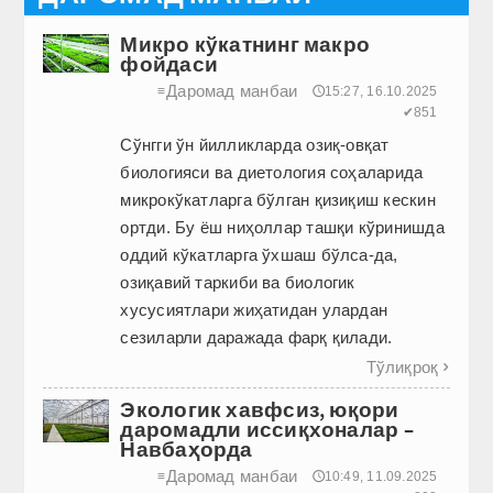
Микро кўкатнинг макро
фойдаси
Даромад манбаи
≡
🕔15:27, 16.10.2025
✔851
Сўнгги ўн йилликларда озиқ-овқат
биологияси ва диетология соҳаларида
микрокўкатларга бўлган қизиқиш кескин
ортди. Бу ёш ниҳоллар ташқи кўринишда
оддий кўкатларга ўхшаш бўлса-да,
озиқавий таркиби ва биологик
хусусиятлари жиҳатидан улардан
сезиларли даражада фарқ қилади.
Тўлиқроқ

Экологик хавфсиз, юқори
даромадли иссиқхоналар –
Навбаҳорда
Даромад манбаи
≡
🕔10:49, 11.09.2025