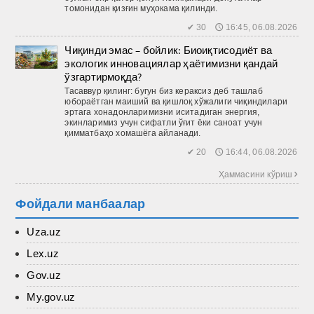
томонидан қизғин муҳокама қилинди.
✔ 30 🕔 16:45, 06.08.2026
Чиқинди эмас – бойлик: Биоиқтисодиёт ва
экологик инновациялар ҳаётимизни қандай
ўзгартирмоқда?
Тасаввур қилинг: бугун биз кераксиз деб ташлаб
юбораётган маиший ва қиш­лоқ хўжалиги чиқиндилари
эртага хонадонларимизни иситадиган энергия,
экинларимиз учун сифатли ўғит ёки саноат учун
қимматбаҳо хомашёга айланади.
✔ 20 🕔 16:44, 06.08.2026
Ҳаммасини кўриш 
Фойдали манбаалар
Uza.uz
Lex.uz
Gov.uz
My.gov.uz