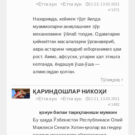
Етти кун
Етти кун
≡
≡
🕔11:23, 13.03.2021
✔1471
Назаримда, кейинги тўрт йилда
муаммоларни аниқлашнинг зўр
механизмини ўйлаб топдик. Одамларни
қийнаётган масалаларни ўрганавериб,
авра-астарини чиқариб юборганимиз ҳам
рост. Аммо, афсуски, уларни ҳал этишга
келганда, ёндашув ўша-ўша —
алмисоқдан қолган.
Тўлиқроқ

ҚАРИНДОШЛАР НИКОҲИ
Етти кун
Етти кун
≡
≡
🕔11:21, 13.03.2021
✔1482
қонун билан тақиқланиши мумкин
Бу ҳақда Ўзбекистон Республикаси Олий
Мажлиси Сенати Хотин-қизлар ва гендер
тенглик масалалари қўмитасининг