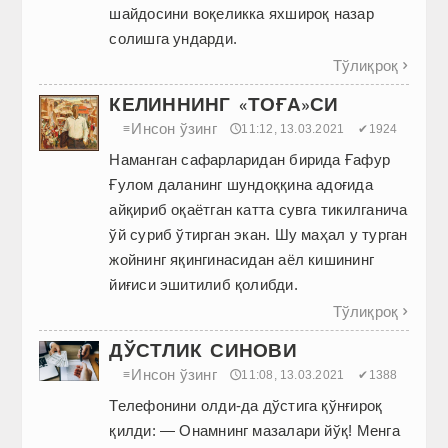
шайдосини воқеликка яхшироқ назар
солишга ундарди.
Тўлиқроқ

КЕЛИННИНГ «ТОҒА»СИ
Инсон ўзинг
≡
🕔11:12, 13.03.2021
✔1924
Наманган сафарларидан бирида Ғафур
Ғулом даланинг шундоққина адоғида
айқириб оқаётган катта сувга тикилганича
ўй суриб ўтирган экан. Шу маҳал у турган
жойнинг яқингинасидан аёл кишининг
йиғиси эшитилиб қолибди.
Тўлиқроқ

ДЎСТЛИК СИНОВИ
Инсон ўзинг
≡
🕔11:08, 13.03.2021
✔1388
Телефонини олди-да дўстига қўнғироқ
қилди: — Онамнинг мазалари йўқ! Менга