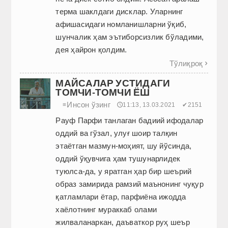
терма шаклдаги дисклар. Уларнинг
афишасидаги номланишларни ўқиб,
шунчалик ҳам эътиборсизлик бўладими,
дея ҳайрон қолдим.
Тўлиқроқ

МАЙСАЛАР УСТИДАГИ
ТОМЧИ-ТОМЧИ ЁШ
Инсон ўзинг
≡
🕔11:13, 13.03.2021
✔2151
Рауф Парфи танлаган бадиий ифодалар
оддий ва гўзал, улуғ шоир талқин
этаётган мазмун-моҳият, шу йўсинда,
оддий ўқувчига ҳам тушунарлидек
туюлса-да, у яратган ҳар бир шеърий
образ замирида рамзий маънонинг чуқур
қатламлари ётар, парфиёна ижодда
хаёлотнинг мураккаб олами
жилваланаркан, даъваткор руҳ шеър