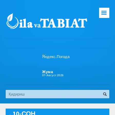
☰
Бош саҳифа
Таҳририят
Газета ҳақида
Раҳбарият
Бўлимлар
Жума
07-Август 2026
Обуна
Алоқа
Эко медиа
, 10-СОН