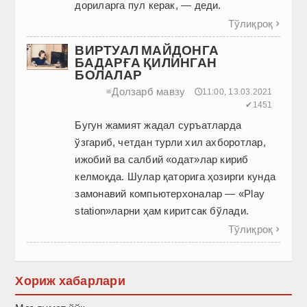
дориларга пул керак, — деди.
Тўлиқроқ

ВИРТУАЛ МАЙДОНГА
БАДАРҒА ҚИЛИНГАН
БОЛАЛАР
Долзарб мавзу
≡
🕔11:00, 13.03.2021
✔1451
Бугун жамият жадал суръатларда
ўзгариб, четдан турли хил ахборотлар,
ижобий ва салбий «одат»лар кириб
келмоқда. Шулар қаторига ҳозирги кунда
замонавий компьютерхоналар — «Play
station»ларни ҳам киритсак бўлади.
Тўлиқроқ

Хориж хабарлари