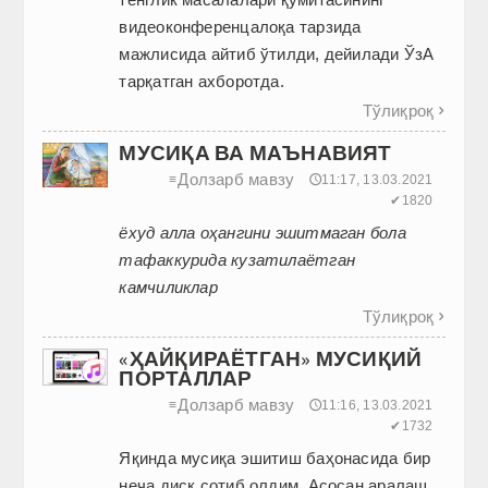
видеоконференцалоқа тарзида
мажлисида айтиб ўтилди, дейилади ЎзА
тарқатган ахборотда.
Тўлиқроқ

МУСИҚА ВА МАЪНАВИЯТ
Долзарб мавзу
≡
🕔11:17, 13.03.2021
✔1820
ёхуд алла оҳангини эшитмаган бола
тафаккурида кузатилаётган
камчиликлар
Тўлиқроқ

«ҲАЙҚИРАЁТГАН» МУСИҚИЙ
ПОРТАЛЛАР
Долзарб мавзу
≡
🕔11:16, 13.03.2021
✔1732
Яқинда мусиқа эшитиш баҳонасида бир
неча диск сотиб олдим. Асосан аралаш