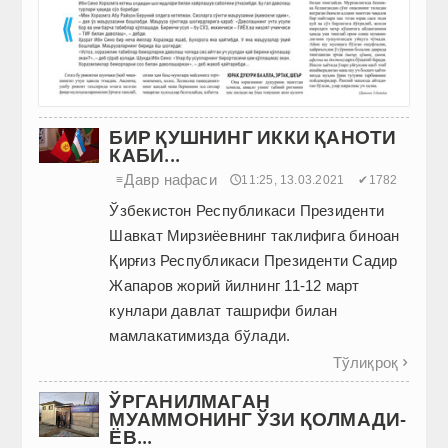
БИР ҚУШНИНГ ИККИ ҚАНОТИ
КАБИ...
Давр нафаси
≡
🕔11:25, 13.03.2021
✔1782
Ўзбекистон Республикаси Президенти
Шавкат Мирзиёевнинг таклифига биноан
Қирғиз Республикаси Президенти Садир
Жапаров жорий йилнинг 11-12 март
кунлари давлат ташрифи билан
мамлакатимизда бўлади.
Тўлиқроқ

ЎРГАНИЛМАГАН
МУАММОНИНГ ЎЗИ ҚОЛМАДИ-
ЁВ...