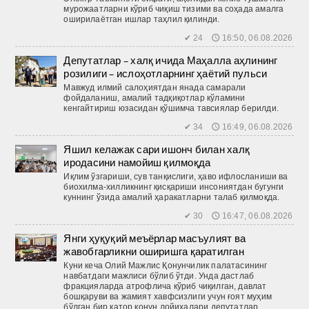
мурожаатларни кўриб чиқиш тизими ва соҳада амалга
оширилаётган ишлар таҳлил қилинди.
✔ 24 🕔 16:50, 06.08.2026
Депутатлар – халқ ичида Маҳалла аҳлининг
розилиги – ислоҳотларнинг ҳаётий пульси
Мавжуд илмий салоҳиятдан янада самарали
фойдаланиш, амалий тадқиқотлар кўламини
кенгайтириш юзасидан қўшимча тавсиялар берилди.
✔ 34 🕔 16:49, 06.08.2026
Яшил келажак сари ишонч билан халқ
иродасини намойиш қилмоқда
Иқлим ўзгариши, сув танқислиги, ҳаво ифлосланиши ва
биохилма-хилликнинг қисқариши инсониятдан бугунги
куннинг ўзида амалий ҳаракатларни талаб қилмоқда.
✔ 30 🕔 16:47, 06.08.2026
Янги ҳуқуқий меъёрлар масъулият ва
жавобгарликни оширишга қаратилган
Куни кеча Олий Мажлис Қонунчилик палатасининг
навбатдаги мажлиси бўлиб ўтди. Унда дастлаб
фракцияларда атрофлича кўриб чиқилган, давлат
бошқаруви ва жамият хавфсизлиги учун ғоят муҳим
бўлган бир қатор қонун лойиҳалари депутатлар