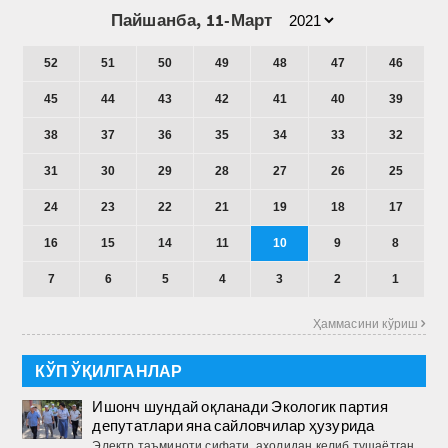
Пайшанба, 11-Март
52
51
50
49
48
47
46
45
44
43
42
41
40
39
38
37
36
35
34
33
32
31
30
29
28
27
26
25
24
23
22
21
19
18
17
16
15
14
11
10
9
8
7
6
5
4
3
2
1
Ҳаммасини кўриш 
КЎП ЎҚИЛГАНЛАР
Ишонч шундай оқланади Экологик партия
депутатлари яна сайловчилар ҳузурида
Электр таъминоти сифати, аҳолидан келиб тушаётган