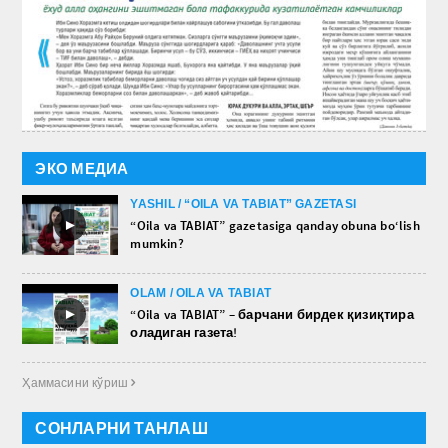
ЭКО МЕДИА
YASHIL / “OILA VA TABIAT” GAZETASI
►
“Oila va TABIAT” gazetasiga qanday obuna bo‘lish
mumkin?
OLAM / OILA VA TABIAT
►
“Oila va TABIAT” – барчани бирдек қизиқтира
оладиган газета!
Ҳаммасини кўриш 
СОНЛАРНИ ТАНЛАШ