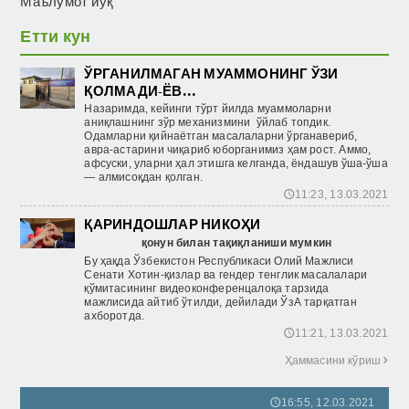
Маълумот йўқ
Етти кун
ЎРГАНИЛМАГАН МУАММОНИНГ ЎЗИ
ҚОЛМАДИ-ЁВ...
Назаримда, кейинги тўрт йилда муаммоларни
аниқлашнинг зўр механизмини ўйлаб топдик.
Одамларни қийнаётган масалаларни ўрганавериб,
авра-астарини чиқариб юборганимиз ҳам рост. Аммо,
афсуски, уларни ҳал этишга келганда, ёндашув ўша-ўша
— алмисоқдан қолган.
11:23, 13.03.2021
🕔
ҚАРИНДОШЛАР НИКОҲИ
қонун билан тақиқланиши мумкин
Бу ҳақда Ўзбекистон Республикаси Олий Мажлиси
Сенати Хотин-қизлар ва гендер тенглик масалалари
қўмитасининг видеоконференцалоқа тарзида
мажлисида айтиб ўтилди, дейилади ЎзА тарқатган
ахборотда.
11:21, 13.03.2021
🕔
Ҳаммасини кўриш

16:55, 12.03.2021
🕔