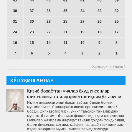
45
44
43
42
41
40
39
38
37
36
35
34
33
32
31
30
29
28
27
26
25
24
23
22
21
19
18
17
16
15
14
11
10
9
8
7
6
5
4
3
2
1
Ҳаммасини кўриш 
КЎП ЎҚИЛГАНЛАР
Қизиб бораётган миялар ёхуд инсонлар
фикрлашига таъсир қилётган иқлим ўзгариши
Иқлим инқирози энди фақат табиат билан боғлиқ
муаммо эмас. У аллақачон инсон организмига кириб
борди. Энг хавотирлиси, унинг таъсири танамиздаги
мураккаб тизим – бош мия фаолиятида ҳам сезилмоқда.
Олимлар жазирама нафақат танани ҳолдан тойдириши,
балки фикрлаш, хотира, кайфият ва асаб тизимини ҳам
издан чиқариши мумкинлигини таъкид­ламоқда.