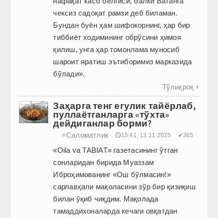
нафақат касб белгиси, балки Ватанга
чексиз садоқат рамзи деб биламан.
Бундан буён ҳам шифокорнинг, ҳар бир
тиббиёт ходимининг обрўсини ҳимоя
қилиш, унга ҳар томонлама муносиб
шароит яратиш эътиборимиз марказида
бўлади».
Тўлиқроқ

Заҳарга тенг егулик тайёрлаб,
пуллаётганларга «тўхта»
дейдиганлар борми?
Саломатлик
≡
🕔15:41, 13.11.2025
✔365
«Oila va TABIAT» газетасининг ўтган
сонларидан бирида Муаззам
Иброҳимованинг «Ош бўлмасин!»
сарлавҳали мақоласини зўр бир қизиқиш
билан ўқиб чиқдим. Мақолада
тамаддихоналарда кечаги овқатдан