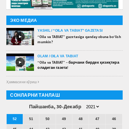
ЭКО МЕДИА
YASHIL / “OILA VA TABIAT” GAZETASI
►
“Oila va TABIAT” gazetasiga qanday obuna bo‘lish
mumkin?
OLAM / OILA VA TABIAT
►
“Oila va TABIAT” – барчани бирдек қизиқтира
оладиган газета!
Ҳаммасини кўриш 
СОНЛАРНИ ТАНЛАШ
Пайшанба, 30-Декабр
52
51
50
49
48
47
46