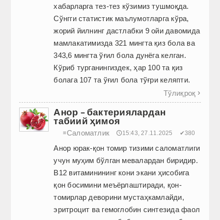
хабарларга тез-тез кўзимиз тушмоқда.
Сўнгги статистик маълумотларга кўра,
жорий йилнинг дастлабки 9 ойи давомида
мамлакатимизда 321 мингта қиз бола ва
343,6 мингта ўғил бола дунёга келган.
Кўриб турганингиздек, ҳар 100 та қиз
болага 107 та ўғил бола тўғри келяпти.
Тўлиқроқ

Анор – бактериялардан
табиий ҳимоя
Саломатлик
≡
🕔15:43, 27.11.2025
✔380
Анор юрак-қон томир тизими саломатлиги
учун муҳим бўлган мевалардан биридир.
B12 витаминининг кони экани ҳисобига
қон босимини меъёрлаштиради, қон-
томирлар деворини мустаҳкамлайди,
эритроцит ва гемоглобин синтезида фаол