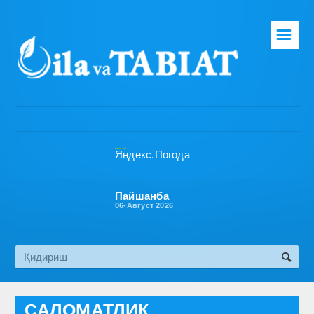
☰
Бош саҳифа
Таҳририят
Газета ҳақида
Раҳбарият
Бўлимлар
Пайшанба
06-Август 2026
Обуна
Алоқа
Эко медиа
САЛОМАТЛИК