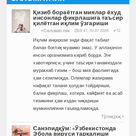
Қизиб бораётган миялар ёхуд
инсонлар фикрлашига таъсир
қилётган иқлим ўзгариши
Саломатлик
≡
🕔10:47, 30.07.2026
✔72
Иқлим инқирози энди фақат табиат
билан боғлиқ муаммо эмас. У аллақачон
инсон организмига кириб борди. Энг
хавотирлиси, унинг таъсири танамиздаги
мураккаб тизим – бош мия фаолиятида
ҳам сезилмоқда. Олимлар жазирама
нафақат танани ҳолдан тойдириши,
балки фикрлаш, хотира, кайфият ва асаб
тизимини ҳам издан чиқариши
мумкинлигини таъкид­ламоқда.
Тўлиқроқ

Санэпидқўм: «Ўзбекистонда
Эбола вируси тарқалиши