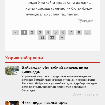
чиққан ёғни қайта яна овқатга ишлатиш
ҳолати ҳақида куюнчаклик билан фикр-
мулоҳазалар ўртага ташланган.
Тўлиқроқ

«
1
2
3
4
5
6
7
8
...
32
33
»
Хориж хабарлари
Байрамдан сўнг табиий арчалар нима
қилинади?
Хориижий
мамлакатларда
кенг
нишонланадиган
,
арчасиз
ўтмайдиган
«Рождество
» 31 декабрь
куни
Янги
йил
байрамига
уланиб
кетади
. Ҳар бир хонадон
арча ясатади, чироқлар билан уйи атрофини
безатади.
22:52, 31.12.2021
🕔
Чиқиндидан ясалган арча