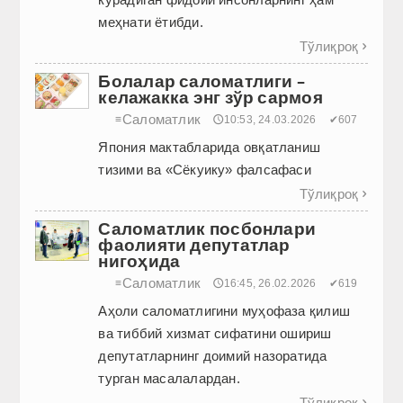
меҳнати ётибди.
Тўлиқроқ

Болалар саломатлиги –
келажакка энг зўр сармоя
Саломатлик
≡
🕔10:53, 24.03.2026
✔607
Япония мактабларида овқатланиш
тизими ва «Сёкуику» фалсафаси
Тўлиқроқ

Саломатлик посбонлари
фаолияти депутатлар
нигоҳида
Саломатлик
≡
🕔16:45, 26.02.2026
✔619
Аҳоли саломатлигини муҳофаза қилиш
ва тиббий хизмат сифатини ошириш
депутатларнинг доимий назоратида
турган масалалардан.
Тўлиқроқ
