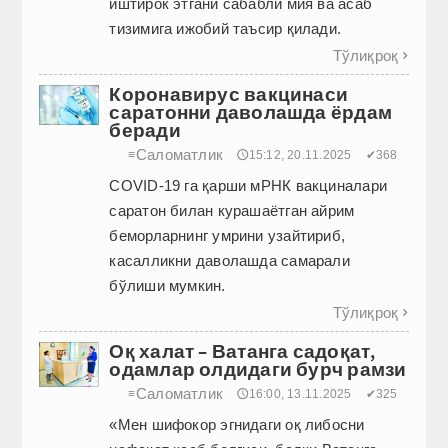
иштирок этгани сабабли мия ва асаб
тизимига ижобий таъсир қилади.
Тўлиқроқ

Коронавирус вакцинаси
саратонни даволашда ёрдам
беради
Саломатлик
≡
🕔15:12, 20.11.2025
✔368
COVID-19 га қарши мРНК вакциналари
саратон билан курашаётган айрим
беморларнинг умрини узайтириб,
касалликни даволашда самарали
бўлиши мумкин.
Тўлиқроқ

Оқ халат – Ватанга садоқат,
одамлар олдидаги бурч рамзи
Саломатлик
≡
🕔16:00, 13.11.2025
✔325
«Мен шифокор эгнидаги оқ либос­ни