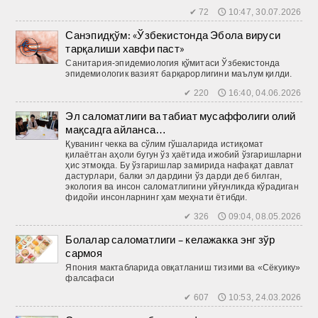
✔ 72 🕔 10:47, 30.07.2026
Санэпидқўм: «Ўзбекистонда Эбола вируси
тарқалиши хавфи паст»
Санитария-эпидемиология қўмитаси Ўзбекистонда
эпидемиологик вазият барқарорлигини маълум қилди.
✔ 220 🕔 16:40, 04.06.2026
Эл саломатлиги ва табиат мусаффолиги олий
мақсадга айланса…
Қуванинг чекка ва сўлим гўшаларида истиқомат
қилаётган аҳоли бугун ўз ҳаётида ижобий ўзгаришларни
ҳис этмоқда. Бу ўзгаришлар замирида нафақат давлат
дастурлари, балки эл дардини ўз дарди деб билган,
экология ва инсон саломатлигини уйғунликда кўрадиган
фидойи инсонларнинг ҳам меҳнати ётибди.
✔ 326 🕔 09:04, 08.05.2026
Болалар саломатлиги – келажакка энг зўр
сармоя
Япония мактабларида овқатланиш тизими ва «Сёкуику»
фалсафаси
✔ 607 🕔 10:53, 24.03.2026