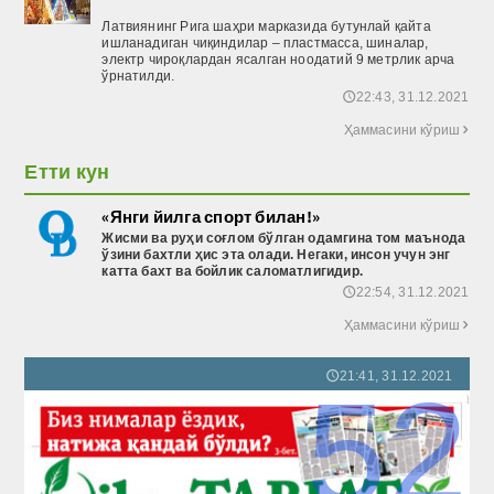
Латвиянинг Рига шаҳри марказида бутунлай қайта
ишланадиган чиқиндилар – пластмасса, шиналар,
электр чироқлардан ясалган ноодатий 9 метрлик арча
ўрнатилди.
22:43, 31.12.2021
🕔
Ҳаммасини кўриш

Етти кун
«Янги йилга спорт билан!»
Жисми ва руҳи соғлом бўлган одамгина том маънода
ўзини бахтли ҳис эта олади. Негаки, инсон учун энг
катта бахт ва бойлик саломатлигидир.
22:54, 31.12.2021
🕔
Ҳаммасини кўриш

21:41, 31.12.2021
🕔
52