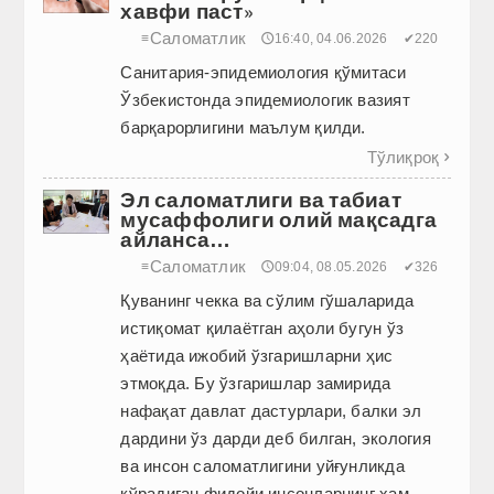
хавфи паст»
Саломатлик
≡
🕔16:40, 04.06.2026
✔220
Санитария-эпидемиология қўмитаси
Ўзбекистонда эпидемиологик вазият
барқарорлигини маълум қилди.
Тўлиқроқ

Эл саломатлиги ва табиат
мусаффолиги олий мақсадга
айланса…
Саломатлик
≡
🕔09:04, 08.05.2026
✔326
Қуванинг чекка ва сўлим гўшаларида
истиқомат қилаётган аҳоли бугун ўз
ҳаётида ижобий ўзгаришларни ҳис
этмоқда. Бу ўзгаришлар замирида
нафақат давлат дастурлари, балки эл
дардини ўз дарди деб билган, экология
ва инсон саломатлигини уйғунликда
кўрадиган фидойи инсонларнинг ҳам