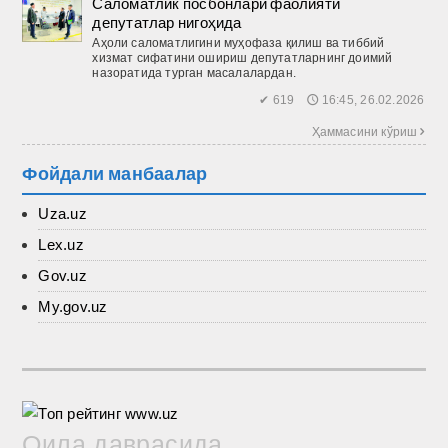
Саломатлик посбонлари фаолияти
депутатлар нигоҳида
Аҳоли саломатлигини муҳофаза қилиш ва тиббий
хизмат сифатини ошириш депутатларнинг доимий
назоратида турган масалалардан.
✔ 619 🕔 16:45, 26.02.2026
Ҳаммасини кўриш 
Фойдали манбаалар
Uza.uz
Lex.uz
Gov.uz
My.gov.uz
Оила даврасида