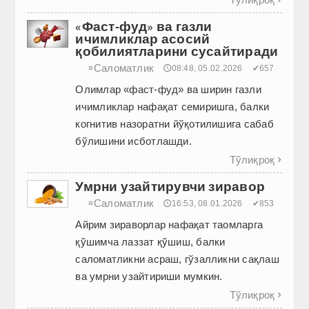
«Фаст-фуд» ва газли
ичимликлар асосий
қобилиятларини сусайтиради
Саломатлик
≡
🕔08:48, 05.02.2026
✔657
Олимлар «фаст-фуд» ва ширин газли
ичимлик­лар нафақат семиришга, балки
когнитив назоратни йўқотилишига сабаб
бўлишини исботлашди.
Тўлиқроқ

Умрни узайтирувчи зиравор
Саломатлик
≡
🕔16:53, 08.01.2026
✔853
Айрим зираворлар нафақат таомларга
қўшимча лаззат қўшиш, балки
саломатликни асраш, гўзалликни сақлаш
ва умрни узайтириши мумкин.
Тўлиқроқ
