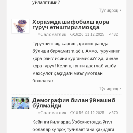
ўйлаяптими?
Тўлиқроқ

Хоразмда шифобахш қора
гуруч етиштирилмоқда
Саломатлик
≡
🕔16:26, 11.12.2025
✔432
Гуручнинг оқ, сарғиш, қизғиш рангда
бўлиши барчамизга аён. Аммо, гуручнинг
қора ранглисини кўрганмисиз? Ҳа, айнан
қора гуруч! Келинг, гапни дастлаб ушбу
маҳсулот ҳақидаги маълумотдан
бошласак.
Тўлиқроқ

Демография билан ўйнашиб
бўлмайди
Саломатлик
≡
🕔10:56, 04.12.2025
✔370
Кейинги йилларда Ўзбекистонда ўғил
болалар кўпроқ туғилаётгани ҳақидаги