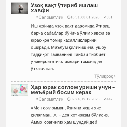
Узоқ вақт ўтириб ишлаш
хавфи
Саломатлик
≡
🕔16:51, 08.01.2026
✔381
Иш жойида узоқ вақт давомида ўтириш
барча сабаблар бўйича ўлим хавфи ва
юрак-қон томир касалликларини
оширади. Маълум қилинишича, ушбу
тадқиқот Тайваннинг Тайбэй тиббиёт
университети олимлари томонидан
ўтказилган.
Тўлиқроқ

Ҳар юрак соғлом уриши учун –
меъёрий босим керак
Саломатлик
≡
🕔09:24, 19.12.2025
✔447
«Мен соғломман, ўзимни яхши ҳис
қиляпман...», – дея хотиржам бўласиз.
Аммо юрагингиз ҳам шундай деб